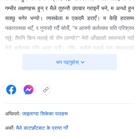
गम्भीर लक्षणहरू हुन् र मैले तुरुन्तै उपचार गराइनँ भने, म अन्धो हुन
सक्छु भनेर भन्यो। त्यसबेला म एकदमै डराएँ। म केहि हदसम्म
नकारात्मक भएँ, र गुनासो गर्दै सोचेँ, “म आफ्नो कर्तव्यमा यति परिश्रम
गर्छु; तैपनि किन मलाई यो रोग लाग्यो?” मेरो आँखाको समस्याले गर्दा
मेरो कर्तव्यमा पनि असर पर्यो। पछि, कसैले मलाई यस समस्याको
घरेलु उपचारबारे बतायो, र अन्ततः मेरो दृष्टिमा सुधार आउन थाल्यो।
थप पढ्नुहोस्
तर भेलाहरूमा म आफ्नो राम्रो पक्षबारे मात्र कुरा गर्थेँ, म मेरो कर्तव्य
जतिसुकै व्यस्त भए पनि र मेरो आँखाको समस्याले जति पीडा उत्पन्न
गरेको भए पनि, मैले मेरो कर्तव्य त्यागेको छैन भन्ने कुरालाई जोड
दिन्थेँ। मैले यो परमेश्‍वरबाट आएको परीक्षा हो र मेरो गवाहीमा म
अडिग हुनुपर्छ भनेर पनि भनेँ। तर मेरा कमजोरी, चिन्ता र डरहरू र
अघिल्लो:
जाइलाग्दा सिकेका पाठहरू
परमेश्‍वरबारे मेरा गलत बुझाइहरू र गुनासाहरूको विषयमा मैले एक
शब्द पनि बोलिनँ, मेरा कमजोरीहरू पनि छन् भन्ने ब्रदर-
अर्को:
मैले काटछाँटबाट के प्राप्त गरेँ
सिस्टरहरूले थाहा पाऊन् भन्ने म चाहन्थिनँ। मेरो सङ्गति