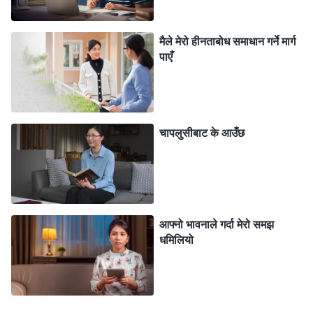
अनुचित थियो?” मैले कसरी भेलामा मेरो आफ्नो वास्तविक स्वरूपबारे
सङ्गति गरेको थिइनँ, र कसरी मेरा कमजोरीहरू लुकाएको थिएँ
मैले मेरो हीनताबोध समाधान गर्ने मार्ग
पाएँ
भन्नेबारे सोच्दा, मैले मेरो अभिप्राय गलत थियो भन्ने बुझेँ, र
आत्मनिन्दा महसुस गरेँ।
पछि, मैले परमेश्‍वरका वचनहरूको एउटा खण्ड पढेँ: “
आफूलाई उच्च
चापलुसीबाट के आउँछ
पार्ने र आफूबारे गवाही दिने, आफ्नो सान देखाउने, मानिसहरूले
आफूलाई उच्‍च ठानून् र आराधना गरून् भन्‍ने प्रयास गर्ने—भ्रष्ट
मानवजाति यी कुराहरू गर्न सक्षम छ। जब मानिसहरू आफ्नो शैतानी
प्रकृतिले शासित हुन्छन् तिनीहरूले यसरी स्वतः प्रतिक्रिया दिन्छन्,
आफ्नो भावनाले गर्दा मेरो समझ
र यो सबै भ्रष्ट मानवजातिको निम्ति सामान्य हो। मानिसहरूले
धमिलियो
सामान्यतया कसरी आफ्नै बढाइ गर्छन् र आफ्नै गवाही दिन्छन्?
तिनीहरूले मानिसलाई आफूलाई उच्च ठान्‍न र आफ्नो आराधना गर्न
लगाउने उद्देश्य कसरी प्राप्त गर्छन्? तिनीहरूले कति धेरै काम गरेका