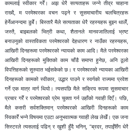
कामलाई स्वीकार गरेँ। अझ धेरै सत्यताहरू जन्ने तीव्र चाहाना
राख्दै, म परमेश्‍वरका वचन पढ्ने र सुसमाचारीय चलचित्रहरू
हेर्नेआनन्दमा डुबेँ। बिस्तारै मैले सत्यताका धेरै रहस्यहरू बुझ्न थालेँ,
जस्तै, बाइबलको भित्री कथा, शैतानले मानवजातिलाई भ्रष्ट
बनाउनुको वास्तविकता परमेश्‍वरको देहधारण र नाउँका रहस्यहरू,
आखिरी दिनहरूमा परमेश्‍वरको न्यायको काम आदि। मैले परमेश्‍वरका
आखिरी दिनहरूको मुक्तिको काम चाँडै समाप्त हुनेछ, अनि ठूलो
विपत्तिहरूको सुरुवात भईसकेको छ। र परमेश्‍वरको न्यायका आखिरी
दिनहरूको कामको स्वीकार, उद्धार पाउने र स्वर्गको राज्यमा प्रवेश
गर्ने एक मात्र मार्ग थियो। त्यसपछि मैले सक्रिय रूपमा सुसमाचार
प्रचार गरेँ र परमेश्‍वरको प्रेम चुक्ता गर्न उहाँको गवाही दिएँ। पछि,
मैले कसरी सर्वशक्तिमान् परमेश्‍वरको आखिरी दिनहरूको काम
स्विकारेँ भन्ने विषयमा एउटा अनुभवात्मक गवाही लेख लेखेँ। एक जना
सिस्टरले त्यसलाई पढिन् र खुशी हुँदै भनिन्, “ब्रदर, तपाईँसँग धेरै