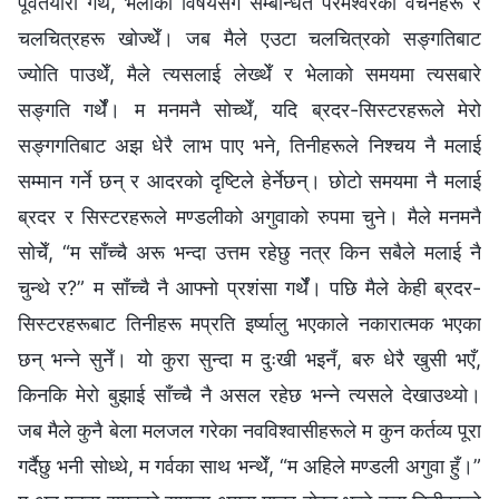
पूर्वतयारी गर्थेँ, भेलाको विषयसँग सम्बन्धित परमेश्‍वरका वचनहरू र
चलचित्रहरू खोज्थेँ। जब मैले एउटा चलचित्रको सङ्गतिबाट
ज्योति पाउथेँ, मैले त्यसलाई लेख्थेँ र भेलाको समयमा त्यसबारे
सङ्गति गर्थेँ। म मनमनै सोच्थेँ, यदि ब्रदर-सिस्टरहरूले मेरो
सङ्गगतिबाट अझ धेरै लाभ पाए भने, तिनीहरूले निश्चय नै मलाई
सम्मान गर्ने छन् र आदरको दृष्टिले हेर्नेछन्। छोटो समयमा नै मलाई
ब्रदर र सिस्टरहरूले मण्डलीको अगुवाको रुपमा चुने। मैले मनमनै
सोचेँ, “म साँच्चै अरू भन्दा उत्तम रहेछु नत्र किन सबैले मलाई नै
चुन्थे र?” म साँच्चै नै आफ्नो प्रशंसा गर्थेँ। पछि मैले केही ब्रदर-
सिस्टरहरूबाट तिनीहरू मप्रति इर्ष्यालु भएकाले नकारात्मक भएका
छन् भन्ने सुनेँ। यो कुरा सुन्दा म दुःखी भइनँ, बरु धेरै खुसी भएँ,
किनकि मेरो बुझाई साँच्चै नै असल रहेछ भन्ने त्यसले देखाउथ्यो।
जब मैले कुनै बेला मलजल गरेका नवविश्वासीहरूले म कुन कर्तव्य पूरा
गर्दैछु भनी सोध्थे, म गर्वका साथ भन्थेँ, “म अहिले मण्डली अगुवा हुँ।”