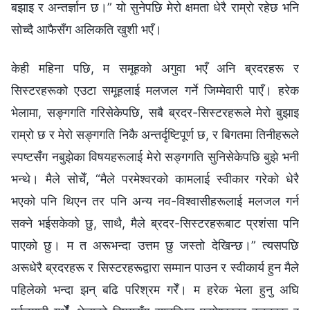
बझाइ र अन्तर्ज्ञान छ।” यो सुनेपछि मेरो क्षमता धेरै राम्रो रहेछ भनि
सोच्दै आफैसँग अलिकति खुशी भएँ।
केही महिना पछि, म समूहको अगुवा भएँ अनि ब्रदरहरू र
सिस्टरहरूको एउटा समूहलाई मलजल गर्ने जिम्मेवारी पाएँ। हरेक
भेलामा, सङ्गगति गरिसेकेपछि, सबै ब्रदर-सिस्टरहरूले मेरो बुझाइ
राम्रो छ र मेरो सङ्गगति निकै अन्तर्दृष्टिपूर्ण छ, र बिगतमा तिनीहरूले
स्पष्टसँग नबुझेका विषयहरूलाई मेरो सङ्गगति सुनिसेकेपछि बुझे भनी
भन्थे। मैले सोचेँ, “मैले परमेश्‍वरको कामलाई स्वीकार गरेको धेरै
भएको पनि थिएन तर पनि अन्य नव-विश्वासीहरूलाई मलजल गर्न
सक्ने भईसकेको छु, साथै, मैले ब्रदर-सिस्टरहरूबाट प्रशंसा पनि
पाएको छु। म त अरूभन्दा उत्तम छु जस्तो देखिन्छ।” त्यसपछि
अरूधेरै ब्रदरहरू र सिस्टरहरूद्वारा सम्मान पाउन र स्वीकार्य हुन मैले
पहिलेको भन्दा झन् बढि परिश्रम गरेँ। म हरेक भेला हुनु अघि