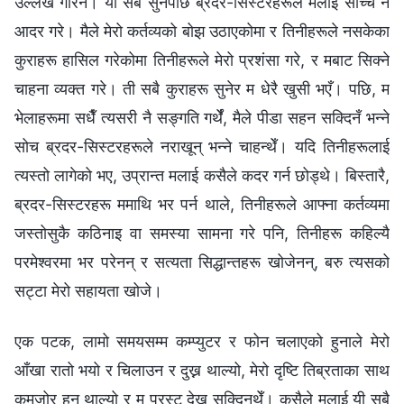
उल्लेख गरिन। यो सबै सुनेपछि ब्रदर-सिस्टरहरूले मलाई साँच्चै नै
आदर गरे। मैले मेरो कर्तव्यको बोझ उठाएकोमा र तिनीहरूले नसकेका
कुराहरू हासिल गरेकोमा तिनीहरूले मेरो प्रशंसा गरे, र मबाट सिक्ने
चाहना व्यक्त गरे। ती सबै कुराहरू सुनेर म धेरै खुसी भएँ। पछि, म
भेलाहरूमा सधैँ त्यसरी नै सङ्गति गर्थेँ, मैले पीडा सहन सक्दिनँ भन्ने
सोच ब्रदर-सिस्टरहरूले नराखून् भन्ने चाहन्थेँ। यदि तिनीहरूलाई
त्यस्तो लागेको भए, उप्रान्त मलाई कसैले कदर गर्न छोड्थे। बिस्तारै,
ब्रदर-सिस्टरहरू ममाथि भर पर्न थाले, तिनीहरूले आफ्ना कर्तव्यमा
जस्तोसुकै कठिनाइ वा समस्या सामना गरे पनि, तिनीहरू कहिल्यै
परमेश्‍वरमा भर परेनन् र सत्यता सिद्धान्तहरू खोजेनन्, बरु त्यसको
सट्टा मेरो सहायता खोजे।
एक पटक, लामो समयसम्म कम्प्युटर र फोन चलाएको हुनाले मेरो
आँखा रातो भयो र चिलाउन र दुख्न थाल्यो, मेरो दृष्टि तिब्रताका साथ
कमजोर हुन थाल्यो र म प्रस्ट देख्न सक्दिनथेँ। कसैले मलाई यी सबै