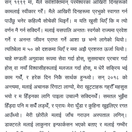
सन् १९९९ मा, मैले सर्वशक्तिमान्‌ परमेश्‍वरका आखिरी दिनहरूको
कामलाई स्वीकार गरेँ। मैले आखिरी दिनहरूमा प्रभुको स्वागत गर्न
पाउँछु भनेर कहिल्यै सोचेकी थिइनँ। म यति खुसी थिएँ कि म त्यो
वर्णन नै गर्न सक्दिनँ। मलाई यसपालि अन्ततः स्वर्गको राज्यमा प्रवेश
गर्ने र अनन्त जीवन प्राप्त गर्ने आशा छ भन्ने लागेको थियो।
त्यतिबेला म ५० को दशकमा थिएँ र ममा अझै प्रशस्त ऊर्जा थियो।
चाहे मण्डली अगुवाका रूपमा सेवा गर्दा होस्, सुसमाचार प्रचार गर्दा
होस् वा नयाँ विश्‍वासीहरूलाई मलजल गर्दा होस्, म धेरै सक्रिय भई
काम गर्थेँ, र हरेक दिन निकै सार्थक हुन्थ्यो। सन् २०१८ को
अन्त्यमा, मलाई अचानक रिंगाटा लाग्यो, मेरा खुट्टाहरू गह्रौँ महसुस
भयो र म हिँड्नका लागि पाइला उचाल्नै सक्दिनथेँ। समतल भुइँमा
हिँड्दा पनि म सधैँ लड्थेँ, र प्रायः मेरा घुँडा र कुहिना खुइलिएर रगत
आउँथ्यो। मेरी छोरीले मलाई जाँच गराउन अस्पताल लगिन्।
डाक्टरले मलाई लाकुनार इन्फार्कसन भएको बताए र मलाई गम्भीर