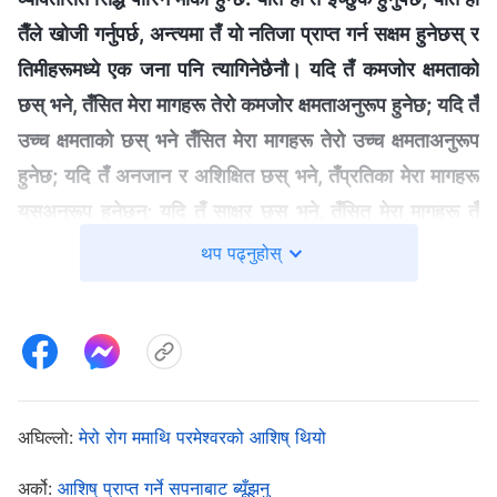
तैँले खोजी गर्नुपर्छ, अन्त्यमा तँ यो नतिजा प्राप्त गर्न सक्षम हुनेछस् र
तिमीहरूमध्ये एक जना पनि त्यागिनेछैनौ। यदि तँ कमजोर क्षमताको
छस् भने, तँसित मेरा मागहरू तेरो कमजोर क्षमताअनुरूप हुनेछ; यदि तँ
उच्च क्षमताको छस् भने तँसित मेरा मागहरू तेरो उच्च क्षमताअनुरूप
हुनेछ; यदि तँ अनजान र अशिक्षित छस् भने, तँप्रतिका मेरा मागहरू
यसअनुरूप हुनेछन्; यदि तँ साक्षर छस् भने, तँसित मेरा मागहरू तँ
साक्षर छस् भन्‍ने तथ्यअनुरूप हुनेछन्; यदि तँ बुढेसकालमा छस् भने,
थप पढ्नुहोस्
तँसँग मेरा मागहरू तेरो उमेरअनुरूप हुनेछन्; यदि तँ अतिथिसत्कारको
कर्तव्य पूरा गर्न सक्षम छस् भने, तँप्रति मेरा मागहरू यही बमोजिम
हुनेछन्; यदि तँ अतिथिसत्कारको कर्तव्य पूरा गर्न सक्दिनँ, निश्‍चित
प्रकारका प्रकार्य मात्र गर्न सक्छु भन्छस् भने, चाहे त्यो सुसमाचार
प्रचार गर्ने होस् वा मण्डलीको रेखदेख गर्ने होस्, वा अन्य सामान्य
अघिल्लो:
मेरो रोग ममाथि परमेश्‍वरको आशिष्‌ थियो
कुराहरूमा सहभागी हुने होस्, मैले तँलाई सिद्ध पार्ने काम तैँले गर्ने
अर्को:
आशिष् प्राप्त गर्ने सपनाबाट ब्यूँझनु
प्रकार्यअनुसार हुनेछ। बफादार हुनु, अन्त्यसम्म समर्पित हुनु र