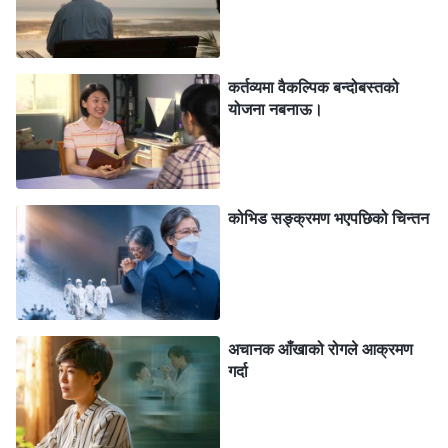
वृद्धहरूका लागि राख्नुहुन्न, न त उहाँले मानिसहरू वृद्ध भएपछि उहाँले
उनीहरूलाई मुक्ति दिनुहुनेछैन भनेर नै भन्नुभएको छ। जबसम्म तपाईँ
कर्तव्यमा वैकल्पिक बन्दोबस्तको
सत्यता पछ्याउन इच्छुक हुनुहुन्छ, तपाईँसँग मुक्ति पाउने मौका हुन्छ।
योजना नबनाऊ।
परमेश्‍वर साह्रै धर्मी हुनुहुन्छ! तर मैले परमेश्‍वरको अभिप्राय बुझेकी
थिइनँ। मलाई के लागेको थियो भने जवानहरूले सिद्धान्तहरू चाँडै
बुझ्ने र प्रभावकारी तरिकाले कर्तव्य पूरा गर्ने भएकाले उनीहरूको
कोभिड सङ्क्रमण भएपछिको चिन्तन
मुक्ति पाउने सम्भावना बढी हुन्छ; अनि म बुढी भएकी, मैले ढिलो
प्रतिक्रिया जनाउने, र कर्तव्य पूरा गर्ने मेरो दक्षता जवानहरूको
तुलनामा धेरै कम भएको हुनाले म पक्कै पनि परमेश्‍वरद्वारा हटाइने
पात्र हुँ। यो परमेश्‍वरप्रतिको मेरो गलत बुझाइ थियो। मण्डलीमा
अचानक आँखाको रोगले आक्रमण
कर्तव्य पूरा गर्नु भनेको संसारमा एउटा हाकिमका लागि काम गरेजस्तो
गर्दा
होइन, जहाँ बुढेसकाल लागेपछि कसैले काममा लिँदैन। परमेश्‍वरले
मानिसहरूलाई यस्तो व्यवहार गर्नुहुन्न। पहिले, म परमेश्‍वरको
अभिप्रायप्रति अन्धी थिएँ, र परमेश्‍वरले वृद्धहरूलाई मुक्ति दिनुहुन्न