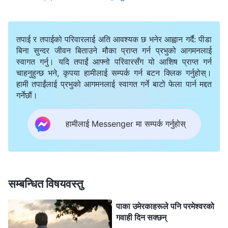
परमेश्‍वरप्रति सर्वोच्च प्रेम प्राप्त गर्न खोज्नु—यी तैँले पूरा गर्नैपर्ने कुरा
हुन्, केवल यी तीन कुरा, र यी सबैभन्दा राम्रा अभ्यासहरू हुन्।
तपाई र तपाईको परिवारलाई अति आवश्यक छ भनेर आह्वान गर्दै: पीडा
अन्त्यमा, मानिसहरूले यी तीन कुरा हासिल गर्नु आवश्यक हुन्छ, र ती
बिना सुन्दर जीवन बिताउने मौका प्राप्त गर्न प्रभुको आगमनलाई
स्वागत गर्नु। यदि तपाईं आफ्नो परिवारसँग यो आशिष प्राप्त गर्न
प्राप्त गर्न सक्नेहरूलाई सिद्ध पारिनेछ। तर सबैभन्दा मुख्य कुरा, तैँले
चाहनुहुन्छ भने, कृपया हामीलाई सम्पर्क गर्न बटन क्लिक गर्नुहोस्।
साँच्चै खोजी गर्नुपर्दछ, तँ सक्रिय रूपमा अगाडि र माथितिर बढ्नुपर्छ र
हामी तपाईंलाई प्रभुको आगमनलाई स्वागत गर्ने बाटो फेला पार्न मद्दत
गर्नेछौं।
त्यस विषयमा निष्क्रिय हुनुहुँदैन
”
(वचन, खण्ड १। परमेश्‍वरको देखापराइ
र काम। मानिसको सामान्य जीवन पुनर्स्थापना गर्नु र उसलाई सुन्दर
हामीलाई Messenger मा सम्पर्क गर्नुहोस्
। परमेश्‍वरका वचनहरू पढेपछि, मेरो हृदय एकदमै
गन्तव्यमा लिएर जानु)
उज्यालो भयो। परमेश्‍वर सबै जनाले मुक्ति पाऊन् र सिद्ध बनून् भन्‍ने
चाहनुहुन्छ। जबसम्म हामी सत्यता पछ्याउँछौँ, तबसम्म परमेश्‍वरले
हामीलाई हटाउनुहुन्न, र अन्तमा हामी सबै परमेश्‍वरद्वारा प्राप्त गरिन
सम्बन्धित विषयवस्तु
सक्छौँ। परमेश्‍वरले मानिसहरूका फरक-फरक क्षमताका आधारमा
पाका उमेरकाहरूले पनि परमेश्‍वरको
उनीहरूबाट अपेक्षा गर्नुहुन्छ, र मानिसहरूलाई एउटै मापदण्डले
गवाही दिन सक्छन्
व्यवहार गर्नुहुन्न। परमेश्‍वरले जवानहरूले पूरा गर्न सक्ने मानक