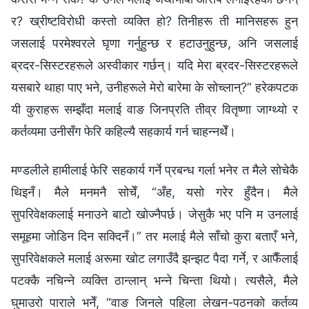
र? ख्रीष्टविरोधी कस्तो व्यक्ति हो? तिनीहरू ती मानिसहरू हुन्
जसलाई परमेश्‍वरले घृणा गर्नुहुन्छ र हटाउनुहुन्छ, अनि जसलाई
ब्रदर-सिस्टरहरूले अस्वीकार गर्छन्। यदि मेरा ब्रदर-सिस्टरहरूले
यसबारे थाहा पाए भने, उनीहरूले मेरो बारेमा के सोच्लान्?” हरेकपटक
यी कुराहरू सम्झँदा मलाई वाङ जिनप्रति तीव्र वितृष्णा जाग्थ्यो र
कर्तव्यमा उनीसँग फेरि कहिल्यै सहकार्य गर्न चाहन्नथेँ।
मण्डलीले हामीलाई फेरि सहकार्य गर्ने प्रबन्ध गर्ला भनेर त मैले सोचेकै
थिइनँ। मैले मनमनै सोचेँ, “अँह, यसो गरेर हुँदैन। मैले
सुपरिवेक्षकलाई मनाउने बाटो खोज्नैपर्छ। जेसुकै भए पनि म उनलाई
समूहमा जोडिन दिन सक्दिनँ।” तर मलाई मैले साँचो कुरा बताएँ भने,
सुपरिवेक्षकले मलाई अरूमा खोट लगाउँदै झन्झट पैदा गर्ने, र आफैँलाई
पटक्कै नचिन्ने व्यक्ति ठान्लान् भन्ने चिन्ता थियो। त्यसैले, मैले
घुमाउरो पाराले भनेँ, “वाङ जिनले पहिला लेखन-पठनको कर्तव्य