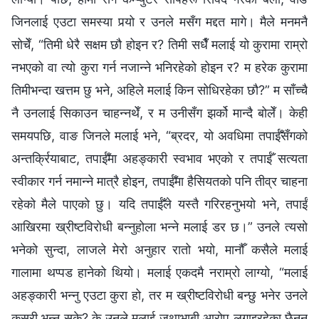
जिनलाई एउटा समस्या पर्‍यो र उनले मसँग मद्दत मागे। मैले मनमनै
सोचेँ, “तिमी धेरै सक्षम छौ होइन र? तिमी सधैँ मलाई यो कुरामा राम्रो
नभएको वा त्यो कुरा गर्न नजान्ने भनिरहेको होइन र? म हरेक कुरामा
तिमीभन्दा खत्तम छु भने, अहिले मलाई किन सोधिरहेका छौ?” म साँच्चै
नै उनलाई सिकाउन चाहन्नथेँ, र म उनीसँग झर्को मान्दै बोलेँ। केही
समयपछि, वाङ जिनले मलाई भने, “ब्रदर, यो अवधिमा तपाईँसँगको
अन्तर्क्रियाबाट, तपाईँमा अहङ्कारी स्वभाव भएको र तपाईँ सत्यता
स्वीकार गर्न नमान्ने मात्रै होइन, तपाईँमा हैसियतको पनि तीव्र चाहना
रहेको मैले पाएको छु। यदि तपाईँले यस्तै गरिरहनुभयो भने, तपाईँ
आखिरमा ख्रीष्टविरोधी बन्नुहोला भन्ने मलाई डर छ।” उनले त्यसो
भनेको सुन्दा, लाजले मेरो अनुहार रातो भयो, मानौँ कसैले मलाई
गालामा थप्पड हानेको थियो। मलाई एकदमै नराम्रो लाग्यो, “मलाई
अहङ्कारी भन्नु एउटा कुरा हो, तर म ख्रीष्टविरोधी बन्छु भनेर उनले
कसरी भन्न सके? के उनले मलाई जथाभाबी आरोप लगाइरहेका छैनन्