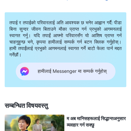
मैले उनीसँग सहकार्य गर्न नपरोस् भन्ने आशा गरिरहेको थिएँ।
तपाई र तपाईको परिवारलाई अति आवश्यक छ भनेर आह्वान गर्दै: पीडा
एक रात, ११ बजेपछि, मलाई एक्कासि ४२ डिग्री सेल्सियसको उच्च
बिना सुन्दर जीवन बिताउने मौका प्राप्त गर्न प्रभुको आगमनलाई
ज्वरो आयो। आफू ओछ्यानमा कमजोर भएर रिँगटा लागेर पल्टिँदा
स्वागत गर्नु। यदि तपाईं आफ्नो परिवारसँग यो आशिष प्राप्त गर्न
मलाई गलेको मासुको थुप्रोजस्तै भएको महसुस भयो, म सिरकभित्र
चाहनुहुन्छ भने, कृपया हामीलाई सम्पर्क गर्न बटन क्लिक गर्नुहोस्।
हामी तपाईंलाई प्रभुको आगमनलाई स्वागत गर्ने बाटो फेला पार्न मद्दत
डल्लो परेर कामिरहेको थिएँ। मेरी श्रीमती ज्वरो घटाउन हतारहतार
गर्नेछौं।
मेरो शरीरमा अल्कोहल दल्न थालिन्। दल्दै गर्दा, उनले भनिन्,
“तपाईँलाई एक्कासि यति उच्च ज्वरो आयो, के तपाईँ आफूले
हामीलाई Messenger मा सम्पर्क गर्नुहोस्
आत्मचिन्तन गर्नुपर्छ जस्तो लाग्दैन? केही दिनयता, तपाईँ केवल वाङ
जिनमा खोट मात्र देखाइरहनुभएको छ, तर के तपाईँ आफैँले सिक्नुपर्ने
पाठहरू छैनन् र? यस्तो गम्भीर बिरामी पर्नु परमेश्‍वरको ताडना पो हुन
सम्बन्धित विषयवस्तु
सक्छ कि?” मलाई मैले साँच्चै आत्मचिन्तन गर्नु जरूरी रहेछ भन्ने
महसुस भयो। मैले परमेश्‍वरलाई मौन प्रार्थना गर्दै, उहाँलाई मेरा आफ्नै
म अब मानिसहरूलाई सिद्धान्तअनुसार
व्यवहार गर्न सक्छु
समस्याहरू बुझ्न मलाई मार्गदर्शन गर्न अनुरोध गरेँ।