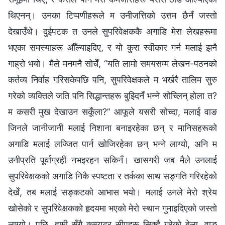
थिएनन्। उनका टिप्पणीहरूले म उनीजत्तिको उत्तम छैनँ जस्तो
देखाउँथे। दुईपटक त उनले सुपरिवेक्षककै अगाडि मेरा लेखहरूमा
भएका समस्याहरू औँल्याइदिए, र यो कुरा स्वीकार गर्न मलाई झनै
गाह्रो भयो। मैले मनमनै सोचेँ, “यति लामो समयसम्म लेखन-पठनको
कर्तव्य निर्वाह गरिसकेपछि पनि, सुपरिवेक्षकले म भर्खरै तालिम सुरु
गरेको व्यक्तिले जति पनि सिद्धान्तहरू बुझ्दिनँ भन्ने सोच्लिन् होला त?
म कसरी मुख देखाउन सकूँला?” आफूले यसरी सोच्दा, मलाई वाङ
जिनले जानीजानी मलाई निशाना बनाइरहेका छन् र मानिसहरूको
अगाडि मलाई लज्जित पार्न खोजिरहेका छन् भन्ने लाग्यो, अनि म
उनीप्रति पूर्वाग्रही नभइरहन सकिनँ। खासगरी जब मैले उनलाई
सुपरिवेक्षकको अगाडि निकै स्पष्टता र तर्कका साथ सङ्गति गरिरहेको
देखेँ, तब मलाई सङ्कटको आभास भयो। मलाई उनले मेरो श्रेय
खोसेको र सुपरिवेक्षकको हृदयमा भएको मेरो स्थान गुमाइदिएको जस्तो
लाग्यो। पछि, हामी सँगै कम्प्युटर सीपहरू सिक्दै गरेको बेला, वाङ