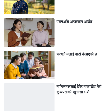
मैले परमेश्‍वरका वचनको एउटा खण्ड पढेँ र आफ्नो स्थितिबारे केही
बुझाइ प्राप्त गरेँ। सर्वशक्तिमान्‌ परमेश्‍वर भन्‍नुहुन्छ: “
कुनै समस्याको
पतनअघि अहङकार आउँछ
सामना गर्नुपर्दा, कतिपय मानिसहरूले अरूबाट मद्दत खोज्छन्, तर जब
अर्को व्यक्तिले भनेको कुरा सत्यतासँग मेल खान्छ, तब तिनीहरूले
त्यसलाई स्वीकार गर्दैनन्, तिनीहरू आज्ञापालन गर्न सक्दैनन्, र
तिनीहरूले हृदयमा यस्तो सोच्छन्, ‘म सामान्यतया तिनीहरूभन्दा राम्रो
सत्यले मलाई बाटो देखाएको छ
छु। यदि मैले यस पटक तिनीहरूको सुझाव सुनेँ भने, के तिनीहरू
मभन्दा श्रेष्ठ छन् जस्तो देखिँदैन र? अहँ, म यस मामिलामा तिनीहरूको
कुरा सुन्न सक्दिनँ। यो मेरो तरिकाले मात्रै गर्न सकिन्छ।’ त्यसपछि
तिनीहरूले अर्को व्यक्तिको दृष्टिकोणलाई खारेज गर्न एउटा न एउटा
मानिसहरूलाई हेपेर हप्काउँदा मेरो
कारण र बहाना भेट्टाउँछन्। जब तिनीहरूले आफूभन्दा राम्रो
कुरूपताको खुलासा भयो
व्यक्तिलाई देख्छन्, तब तिनीहरूले उसलाई तल झार्ने प्रयास गर्छन्,
तिनीहरूले उसलाई बदनाम गर्न र उसको अधिकारलाई कमजोर पार्न