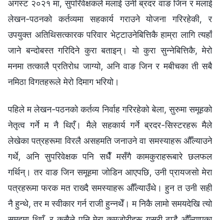
अगस्ट २०२१ मा, सुपरिवेक्षकले मलाई उनी ब्रदर वाङ जिन र मलाई
लेखन-पठनको कर्तव्यमा सहकार्य गराउने योजना गरिरहेकी, र
उपयुक्त अतिथिसत्कारक परिवार भेट्टाउनेबित्तिकै हाम्रा लागि त्यहाँ
जाने बन्दोबस्त गरिदिने कुरा बताइन्। यो कुरा सुन्नेबित्तिकै, मेरो
मनमा तत्कालै प्रतिरोध जाग्यो, अनि वाङ जिन र मबीचका ती सबै
नमिठा विगतहरूले मेरो दिमाग भरियो।
पहिले म लेखन-पठनको कर्तव्य निर्वाह गरिरहेको बेला, सुरुमा समूहको
नेतृत्व गर्ने म नै थिएँ। मैले सहकार्य गर्ने ब्रदर-सिस्टरहरू मैले
लेखेका पत्रहरूमा विरलै असहमति जनाउने वा समस्याहरू औँल्याउने
गर्थे, अनि सुपरिवेक्षक पनि सधैँ मसँगै कामकुराहरूबारे छलफल
गर्थिन्। तर वाङ जिन समूहमा जोडिन आएपछि, उनी प्रायजसो मेरा
पत्रहरूमा फरक मत राख्दै समस्याहरू औँल्याउँथे। हुन त उनी सही
नै हुन्थे, तर म स्वीकार गर्न राजी हुन्नथेँ। म निकै लामो समयदेखि त्यो
समूहमा थिएँ, र कसैले पनि मेरा कमजोरीहरू यसरी ठाडै औँल्याएका