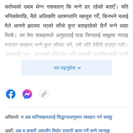
कर्तव्यको दबाब थेग्न नसक्लान् कि भन्ने डर रहेको बताएँ। यति
भनिसकेपछि, मैले अलिकति आत्मग्लानि महसुस गरेँ, किनभने मलाई
मैले आफ्नो हृदयमा भएको साँचो कुरा बताइरहेको छैनँ भन्ने थाहा
थियो। तर मेरा शब्दहरूले अगुवालाई वाङ जिनलाई समूहमा नराख्न
मनाउन सक्छन् भन्ने कुरा सोच्दा भने, त्यो थोरै बेचैनी हराएर गयो।
अचम्मको कुरा, अगुवाको दृष्टिकोण पनि ठ्याक्कै सुपरिवेक्षककै जस्तै
रहेछ। म एकदमै विरक्त भएँ। घर पुगेपछि, मैले श्रीमतीलाई वाङ
थप पढ्नुहोस्
जिनका बारेमा केही आलोचनात्मक कुराहरू भनेँ। सुनेपछि, उनले
मलाई सम्झाउँदै भनिन् “हामीले जुनसुकै व्यक्तिसँग सहकार्य गरे पनि,
त्यहाँ सधैँ हामीले सिक्नुपर्ने पाठ हुन्छ। तपाईँ लगातार अरूमा मात्रै
ध्यान दिइरहनुभएको छ—यो सत्यता पछ्याउने लक्षण होइन!” मलाई
थाहा थियो उनी सही थिइन्, तैपनि म वाङ जिनसँग सहकार्य गर्न
अघिल्लो:
म अब मानिसहरूलाई सिद्धान्तअनुसार व्यवहार गर्न सक्छु
चाहन्नथेँ, न त मैले राम्रोसँग आत्मचिन्तन नै गरेँ। म अझै पनि
अगुवाले उपयुक्त अतिथिसत्कारक परिवार फेला पार्न नसकुन्, ताकि
अर्को:
अब म कसरी अरूसँग मिलेर राम्ररी काम गर्ने भन्ने जान्दछु