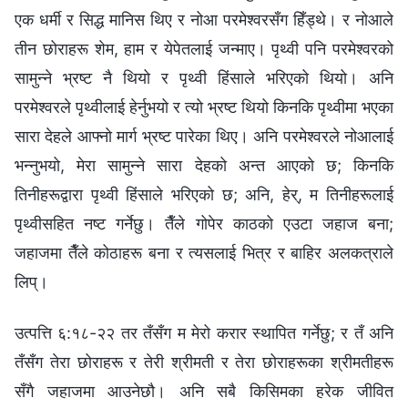
एक धर्मी र सिद्ध मानिस थिए र नोआ परमेश्‍वरसँग हिँड्थे। र नोआले
तीन छोराहरू शेम, हाम र येपेतलाई जन्माए। पृथ्वी पनि परमेश्‍वरको
सामुन्‍ने भ्रष्ट नै थियो र पृथ्वी हिंसाले भरिएको थियो। अनि
परमेश्‍वरले पृथ्वीलाई हेर्नुभयो र त्यो भ्रष्ट थियो किनकि पृथ्वीमा भएका
सारा देहले आफ्नो मार्ग भ्रष्ट पारेका थिए। अनि परमेश्‍वरले नोआलाई
भन्‍नुभयो, मेरा सामुन्‍ने सारा देहको अन्त आएको छ; किनकि
तिनीहरूद्वारा पृथ्वी हिंसाले भरिएको छ; अनि, हेर्, म तिनीहरूलाई
पृथ्वीसहित नष्ट गर्नेछु। तैँले गोपेर काठको एउटा जहाज बना;
जहाजमा तैँले कोठाहरू बना र त्यसलाई भित्र र बाहिर अलकत्राले
लिप्।
उत्पत्ति ६:१८-२२ तर तँसँग म मेरो करार स्थापित गर्नेछु; र तँ अनि
तँसँग तेरा छोराहरू र तेरी श्रीमती र तेरा छोराहरूका श्रीमतीहरू
सँगै जहाजमा आउनेछौ। अनि सबै किसिमका हरेक जीवित