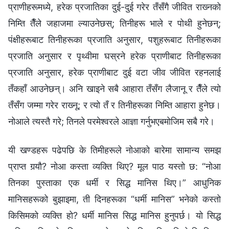
प्राणीहरूमध्ये, हरेक प्रजातिका दुई-दुई गरेर तँसँगै जीवित राख्‍नको
निम्ति तैँले जहाजमा ल्याउनेछस्; तिनीहरू भाले र पोथी हुनेछन्;
पंक्षीहरूबाट तिनीहरूका प्रजाति अनुसार, पशुहरूबाट तिनीहरूका
प्रजाति अनुसार र पृथ्वीमा घस्रने हरेक प्राणीबाट तिनीहरूका
प्रजाति अनुसार, हरेक प्राणीबाट दुई वटा जीव जीवित रहनलाई
तँकहाँ आउनेछन्। अनि खाइने सबै आहारा तँसँग लैजानू र तैँले त्यो
तँसँग जम्मा गरेर राख्‍नू; र त्यो तँ र तिनीहरूका निम्ति आहारा हुनेछ।
नोआले त्यस्तै गरे; तिनले परमेश्‍वरले आज्ञा गर्नुभएबमोजिम सबै गरे।
यी खण्डहरू पढेपछि के तिमीहरूले नोआको बारेमा सामान्य समझ
प्राप्त गर्‍यौ? नोआ कस्ता व्यक्ति थिए? मूल पाठ यस्तो छ: “नोआ
तिनका पुस्ताका एक धर्मी र सिद्ध मानिस थिए।” आधुनिक
मानिसहरूको बुझाइमा, ती दिनहरूका “धर्मी मानिस” भनेको कस्तो
किसिमको व्यक्ति हो? धर्मी मानिस सिद्ध मानिस हुनुपर्छ। यो सिद्ध