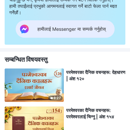
हामी तपाईंलाई प्रभुको आगमनलाई स्वागत गर्ने बाटो फेला पार्न मद्दत
गर्नेछौं।
हामीलाई Messenger मा सम्पर्क गर्नुहोस्
सम्बन्धित विषयवस्तु
परमेश्‍वरका दैनिक वचनहरू: देहधारण
| अंश १२०
8:27
परमेश्‍वरका दैनिक वचनहरू:
परमेश्‍वरलाई चिन्‍नु | अंश १५४