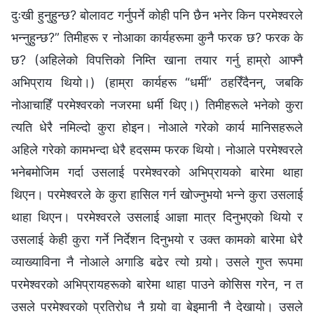
दुःखी हुनुहुन्छ? बोलावट गर्नुपर्ने कोही पनि छैन भनेर किन परमेश्‍वरले
भन्‍नुहुन्छ?” तिमीहरू र नोआका कार्यहरूमा कुनै फरक छ? फरक के
छ? (अहिलेको विपत्तिको निम्ति खाना तयार गर्नु हाम्रो आफ्नै
अभिप्राय थियो।) (हाम्रा कार्यहरू “धर्मी” ठहरिँदैनन्, जबकि
नोआचाहिँ परमेश्‍वरको नजरमा धर्मी थिए।) तिमीहरूले भनेको कुरा
त्यति धेरै नमिल्दो कुरा होइन। नोआले गरेको कार्य मानिसहरूले
अहिले गरेको कामभन्दा धेरै हदसम्म फरक थियो। नोआले परमेश्‍वरले
भनेबमोजिम गर्दा उसलाई परमेश्‍वरको अभिप्रायको बारेमा थाहा
थिएन। परमेश्‍वरले के कुरा हासिल गर्न खोज्‍नुभयो भन्‍ने कुरा उसलाई
थाहा थिएन। परमेश्‍वरले उसलाई आज्ञा मात्र दिनुभएको थियो र
उसलाई केही कुरा गर्ने निर्देशन दिनुभयो र उक्त कामको बारेमा धेरै
व्याख्याविना नै नोआले अगाडि बढेर त्यो गर्‍यो। उसले गुप्त रूपमा
परमेश्‍वरको अभिप्रायहरूको बारेमा थाहा पाउने कोसिस गरेन, न त
उसले परमेश्‍वरको प्रतिरोध नै गर्‍यो वा बेइमानी नै देखायो। उसले