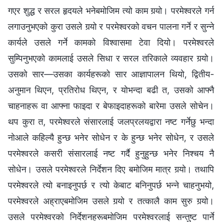
गएर शुद्ध र सरल हृदयले भनेबमोजिम त्यो काम गर्‍यो। परमेश्‍वरले गर्न
लगाउनुभएको कुरा उसले गर्‍यो र परमेश्‍वरको वचन पालना गर्ने र सुन्‍ने
कार्यले उसले गर्ने कामको विश्‍वासमा टेवा दियो। परमेश्‍वरले
सुम्पिनुभएको कामलाई उसले सिधा र सरल तरिकाले व्यवहार गर्‍यो।
उसको सार—उसका कार्यहरूको सार आज्ञापालन थियो, द्वितीय-
अनुमान थिएन, प्रतिरोध थिएन, र योभन्दा बढी त, उसको आफ्नै
चाहनाहरू वा आफ्ना फाइदा र बेफाइदाहरूको बारेमा उसले सोचेन।
थप कुरा त, परमेश्‍वरले संसारलाई जलप्रलयद्वारा नष्ट गर्नेछु भन्दा
नोआले कहिल्यै हुन्छ भनेर सोधेन र के हुन्छ भनेर सोधेन, र उसले
परमेश्‍वरले कसरी संसारलाई नष्ट गर्दै हुनुहुन्छ भनेर निश्‍चय नै
सोधेन। उसले परमेश्‍वरले निर्देशन दिए बमोजिम मात्र गर्‍यो। तथापि
परमेश्‍वरले त्यो बनाइनुपर्छ र त्यो केबाट बनिनुपर्छ भन्‍ने चाहनुभयो,
परमेश्‍वरले अह्राएबमोजिम उसले गर्‍यो र तत्कालै काम सुरु गर्‍यो।
उसले परमेश्‍वरको निर्देशनहरूबमोजिम परमेश्‍वरलाई सन्तुष्ट पार्ने