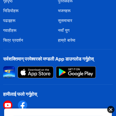
गृहपृष्ठ
पुस्तकहरू
भिडियोहरू
भजनहरू
पढाइहरू
सुसमाचार
गवाहीहरू
नयाँ युग
चित्र प्रदर्शन
हाम्रो बारेमा
सर्वशक्तिमान्‌ परमेश्‍वरको मण्डली App डाउनलोड गर्नुहोस्
हामीलाई फलो गर्नुहोस्