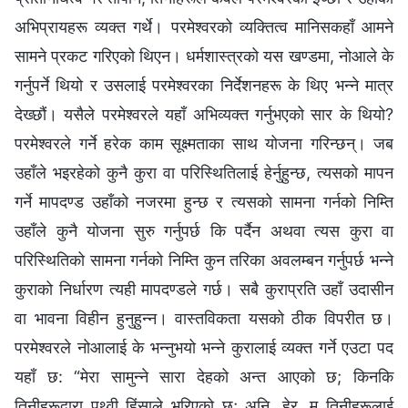
अभिप्रायहरू व्यक्त गर्थे। परमेश्‍वरको व्यक्तित्व मानिसकहाँ आमने
सामने प्रकट गरिएको थिएन। धर्मशास्त्रको यस खण्डमा, नोआले के
गर्नुपर्ने थियो र उसलाई परमेश्‍वरका निर्देशनहरू के थिए भन्‍ने मात्र
देख्छौं। यसैले परमेश्‍वरले यहाँ अभिव्यक्त गर्नुभएको सार के थियो?
परमेश्‍वरले गर्ने हरेक काम सूक्ष्मताका साथ योजना गरिन्छन्। जब
उहाँले भइरहेको कुनै कुरा वा परिस्थितिलाई हेर्नुहुन्छ, त्यसको मापन
गर्ने मापदण्ड उहाँको नजरमा हुन्छ र त्यसको सामना गर्नको निम्ति
उहाँले कुनै योजना सुरु गर्नुपर्छ कि पर्दैन अथवा त्यस कुरा वा
परिस्थितिको सामना गर्नको निम्ति कुन तरिका अवलम्बन गर्नुपर्छ भ‍न्‍ने
कुराको निर्धारण त्यही मापदण्डले गर्छ। सबै कुराप्रति उहाँ उदासीन
वा भावना विहीन हुनुहुन्‍न। वास्तविकता यसको ठीक विपरीत छ।
परमेश्‍वरले नोआलाई के भन्‍नुभयो भन्‍ने कुरालाई व्यक्त गर्ने एउटा पद
यहाँ छ: “मेरा सामुन्‍ने सारा देहको अन्त आएको छ; किनकि
तिनीहरूद्वारा पृथ्वी हिंसाले भरिएको छ; अनि, हेर्, म तिनीहरूलाई