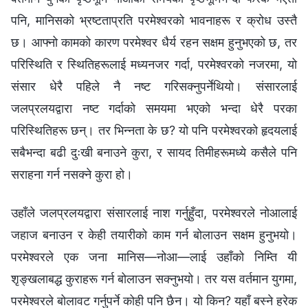
पनि, मानिसको भ्रष्टताप्रति परमेश्‍वरको भावनाहरू र क्रोध उस्तै
छ। आफ्नो कामको कारण परमेश्‍वर धैर्य रहन सक्षम हुनुभएको छ, तर
परिस्थिति र स्थितिहरूलाई मध्यनजर गर्दा, परमेश्‍वरको नजरमा, यो
संसार धेरै पहिले नै नष्ट गरिसक्‍नुपर्नेथियो। संसारलाई
जलप्रलयद्वारा नष्ट गर्दाको समयमा भएको भन्दा धेरै परका
परिस्थितिहरू छन्। तर भिन्‍नता के छ? यो पनि परमेश्‍वरको हृदयलाई
सबैभन्दा बढी दुःखी बनाउने कुरा, र सायद तिमीहरूमध्ये कसैले पनि
सराहना गर्न नसक्ने कुरा हो।
उहाँले जलप्रलयद्वारा संसारलाई नाश गर्नुहुँदा, परमेश्‍वरले नोआलाई
जहाज बनाउन र केही तयारीको काम गर्न बोलाउन सक्षम हुनुभयो।
परमेश्‍वरले एक जना मानिस—नोआ—लाई उहाँको निम्ति यी
शृङ्खलाबद्ध कुराहरू गर्न बोलाउन सक्‍नुभयो। तर यस वर्तमान युगमा,
परमेश्‍वरले बोलावट गर्नुपर्ने कोही पनि छैन। यो किन? यहाँ बस्‍ने हरेक