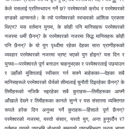
केले यसलाई प्रतिस्थापन गर्ने छ? परमेश्‍वरको क्रोध र परमेश्‍वरको
दण्डको आगमनले। के त्यो परमेश्‍वरको स्वभावको आंशिक प्रकाश
थिएन? यस वर्तमान युगमा, के कोही पनि मानिसहरू परमेश्‍वरको
नजरमा धर्मी छैनन्? के परमेश्‍वरको नजरमा सिद्ध मानिसहरू कोही
पनि छैनन्? के यो युग पृथ्वीमा रहेका देहका सारा प्राणीहरूको
व्यवहार परमेश्‍वरको नजरमा भ्रष्ट भएको युग होइन? यस दिन र
युगमा—परमेश्‍वरले पूर्ण बनाउन चाहनुभएका र परमेश्‍वरलाई पछयाउन
र उहाँको मुक्तिलाई स्वीकार गर्न सक्ने बाहेकका—देहका सबै
मानिसहरूले परमेश्‍वरको धैर्यको सीमालाई चुनौती दिइरहेका छैनन्? के
तिमीहरूको नजिकै भइरहेका सबै कुराहरू—तिमीहरूका आफ्नै
आँखाले देख्‍ने र तिमीहरूका कानले सुन्‍ने र यस संसारमा व्यक्तिगत
रूपले हरेक दिन अनुभव गर्ने कुराहरू—हिंसाले पूर्ण छैनन्?
परमेश्‍वरको नजरमा, यस्तो संसार, यस्तो युग, अन्त हुनुपर्दैन र?
वर्तमान युगको पृष्ठभूमि नोआको समयको पृष्ठभूमिभन्दा फरक भएता