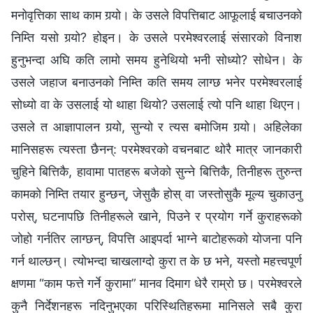
मनोवृत्तिका साथ काम गर्‍यो। के उसले विपत्तिबाट आफूलाई बचाउनको
निम्ति यसो गर्‍यो? होइन। के उसले परमेश्‍वरलाई संसारको विनाश
हुनुभन्दा अघि कति लामो समय हुनेथियो भनी सोध्यो? सोधेन। के
उसले जहाज बनाउनको निम्ति कति समय लाग्छ भनेर परमेश्‍वरलाई
सोध्यो वा के उसलाई यो थाहा थियो? उसलाई त्यो पनि थाहा थिएन।
उसले त आज्ञापालन गर्‍यो, सुन्यो र त्यस बमोजिम गर्‍यो। अहिलेका
मानिसहरू त्यस्ता छैनन्: परमेश्‍वरको वचनबाट थोरै मात्र जानकारी
चुहिने बित्तिकै, हावामा पातहरू बजेको सुन्‍ने बित्तिकै, तिनीहरू तुरुन्त
कामको निम्ति तयार हुन्छन्, जेसुकै होस् वा जस्तोसुकै मूल्य चुकाउनु
परोस्, घटनापछि तिनीहरूले खाने, पिउने र प्रयोग गर्ने कुराहरूको
जोहो गर्नतिर लाग्छन्, विपत्ति आइपर्दा भाग्‍ने बाटोहरूको योजना पनि
गर्न थाल्छन्। त्योभन्दा चाखलाग्दो कुरा त के छ भने, यस्तो महत्त्वपूर्ण
क्षणमा “काम फत्ते गर्ने कुरामा” मानव दिमाग धेरै राम्रो छ। परमेश्‍वरले
कुनै निर्देशनहरू नदिनुभएका परिस्थितिहरूमा मानिसले सबै कुरा