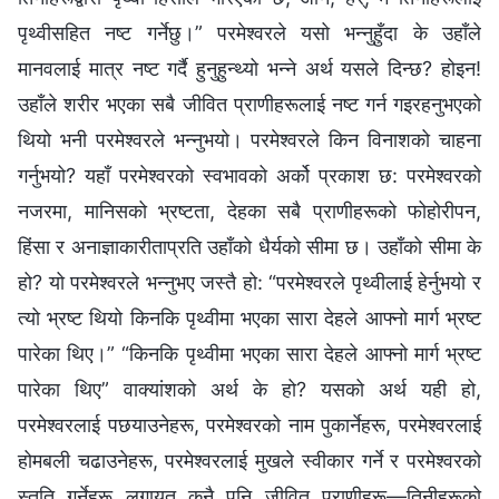
पृथ्वीसहित नष्ट गर्नेछु।” परमेश्‍वरले यसो भन्‍नुहुँदा के उहाँले
मानवलाई मात्र नष्ट गर्दै हुनुहुन्थ्यो भन्‍ने अर्थ यसले दिन्छ? होइन!
उहाँले शरीर भएका सबै जीवित प्राणीहरूलाई नष्ट गर्न गइरहनुभएको
थियो भनी परमेश्‍वरले भन्नुभयो। परमेश्‍वरले किन विनाशको चाहना
गर्नुभयो? यहाँ परमेश्‍वरको स्वभावको अर्को प्रकाश छ: परमेश्‍वरको
नजरमा, मानिसको भ्रष्टता, देहका सबै प्राणीहरूको फोहोरीपन,
हिंसा र अनाज्ञाकारीताप्रति उहाँको धैर्यको सीमा छ। उहाँको सीमा के
हो? यो परमेश्‍वरले भन्‍नुभए जस्तै हो: “परमेश्‍वरले पृथ्वीलाई हेर्नुभयो र
त्यो भ्रष्ट थियो किनकि पृथ्वीमा भएका सारा देहले आफ्नो मार्ग भ्रष्ट
पारेका थिए।” “किनकि पृथ्वीमा भएका सारा देहले आफ्नो मार्ग भ्रष्ट
पारेका थिए” वाक्यांशको अर्थ के हो? यसको अर्थ यही हो,
परमेश्‍वरलाई पछयाउनेहरू, परमेश्‍वरको नाम पुकार्नेहरू, परमेश्‍वरलाई
होमबली चढाउनेहरू, परमेश्‍वरलाई मुखले स्वीकार गर्ने र परमेश्‍वरको
स्तुति गर्नेहरू लगायत कुनै पनि जीवित प्राणीहरू—तिनीहरूको