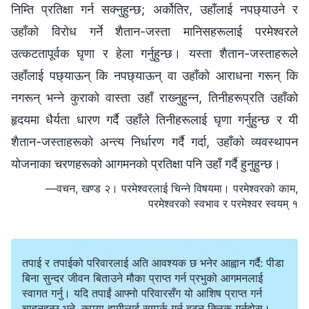
निम्ति प्रतिक्षा गर्न सक्‍नुहुन्छ; अर्कोतिर, उहाँलाई नपछ्याउने र
उहाँको विरोध गर्ने शैतान-जस्ता मानिसहरूलाई परमेश्‍वरले
उत्कटतापूर्वक घृणा र हेला गर्नुहुन्छ। यस्ता शैतान-जस्ताहरूले
उहाँलाई पछ्याऊन् कि नपछ्याऊन् वा उहाँको आराधना गरून् कि
नगरून् भन्‍ने कुराको वास्ता उहाँ राख्‍नुहुन्‍न, तिनीहरूप्रति उहाँको
हृदयमा धैर्यता धारण गर्दै उहाँले तिनीहरूलाई घृणा गर्नुहुन्छ र यी
शैतान-जस्ताहरूको अन्त्य निर्धारण गर्दै गर्दा, उहाँको व्यवस्थापन
योजनाका चरणहरूको आगमनको प्रतिक्षा पनि उहाँ गर्दै हुनुहुन्छ।
—वचन, खण्ड २। परमेश्‍वरलाई चिन्‍ने विषयमा। परमेश्‍वरको काम,
परमेश्‍वरको स्वभाव र परमेश्‍वर स्वयम् १
तपाई र तपाईको परिवारलाई अति आवश्यक छ भनेर आह्वान गर्दै: पीडा
बिना सुन्दर जीवन बिताउने मौका प्राप्त गर्न प्रभुको आगमनलाई
स्वागत गर्नु। यदि तपाईं आफ्नो परिवारसँग यो आशिष प्राप्त गर्न
चाहनुहुन्छ भने, कृपया हामीलाई सम्पर्क गर्न बटन क्लिक गर्नुहोस्।