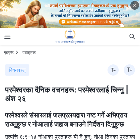
गृहपृष्ठ
पढाइहरू
विषयवस्तु
परमेश्‍वरका दैनिक वचनहरू: परमेश्‍वरलाई चिन्‍नु |
अंश २६
परमेश्‍वरले संसारलाई जलप्रलयद्वारा नष्ट गर्ने अभिप्राय
राख्‍नुहुन्छ र नोआलाई जहाज बनाउने निर्देशन दिनुहुन्छ
उत्पत्ति ६:९-१४ नोआका पुस्ताहरू यी नै हुन्: नोआ तिनका पुस्ताका