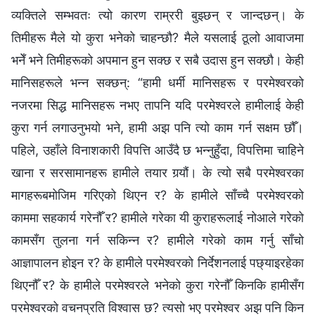
व्यक्तिले सम्भवतः त्यो कारण राम्ररी बुझ्छन् र जान्दछन्। के
तिमीहरू मैले यो कुरा भनेको चाहन्छौ? मैले यसलाई ठूलो आवाजमा
भनेँ भने तिमीहरूको अपमान हुन सक्छ र सबै उदास हुन सक्छौ। केही
मानिसहरूले भन्‍न सक्छन्: “हामी धर्मी मानिसहरू र परमेश्‍वरको
नजरमा सिद्ध मानिसहरू नभए तापनि यदि परमेश्‍वरले हामीलाई केही
कुरा गर्न लगाउनुभयो भने, हामी अझ पनि त्यो काम गर्न सक्षम छौँ।
पहिले, उहाँले विनाशकारी विपत्ति आउँदै छ भन्‍नुहुँदा, विपत्तिमा चाहिने
खाना र सरसामानहरू हामीले तयार गर्‍यौं। के त्यो सबै परमेश्‍वरका
मागहरूबमोजिम गरिएको थिएन र? के हामीले साँच्चै परमेश्‍वरको
काममा सहकार्य गरेनौँ र? हामीले गरेका यी कुराहरूलाई नोआले गरेको
कामसँग तुलना गर्न सकिन्‍न र? हामीले गरेको काम गर्नु साँचो
आज्ञापालन होइन र? के हामीले परमेश्‍वरको निर्देशनलाई पछ्याइरहेका
थिएनौँ र? के हामीले परमेश्‍वरले भनेको कुरा गरेनौँ किनकि हामीसँग
परमेश्‍वरको वचनप्रति विश्‍वास छ? त्यसो भए परमेश्‍वर अझ पनि किन