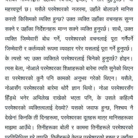
महत्त्वपूर्ण छ। यसैले परमेश्‍वरको नजरमा, उहाँले बोलाउने मानिस
कस्तो किसिमको व्यक्ति हुन्छ? उक्त व्यक्ति उहाँका वचनहरू सुन्‍न
सक्ने र उहाँका निर्देशनहरू मान्‍न सक्ने व्यक्ति हुनुपर्छ। साथै, उक्त
व्यक्ति जिम्मेवारी बोध गर्ने, परमेश्‍वरको वचनलाई पूरा गर्नैपर्ने
जिम्मेवारी र कर्तव्यको रूपमा व्यवहार गरेर यसलाई पूरा गर्ने हुनुपर्छ।
के त्यसो भए उक्त व्यक्तिले परमेश्‍वरलाई चिनेको हुनुपर्छ? होइन।
त्यस बेला, नोआले परमेश्‍वरका शिक्षाहरूको बारेमा त्यति सुनेको थिएन
वा परमेश्‍वरको कुनै पनि कामको अनुभव गरेको थिएन। यसैले,
नोआसँग परमेश्‍वरको बारेमा थोरै ज्ञान थियो। नोआ परमेश्‍वरसँग
हिँड्थे भनेर अभिलेख राखेको भएता पनि, के उसले कहिल्यै
परमेश्‍वरको व्यक्तित्वलाई देख्यो? यसको जवाफ हुन्छ, निश्‍चय नै
देखेन! किनकि ती दिनहरूमा, परमेश्‍वरका दूतहरू मात्र मानिसहरूका
माझमा आउँथे। तिनीहरूका बोली र काममा तिनीहरूले परमेश्‍वरको
प्रतिनिधित्व गरे तापनि, तिनीहरूले केवल परमेश्‍वरको इच्छा र उहाँका