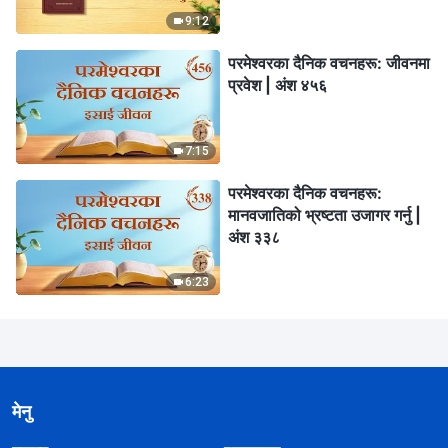
9:12
परमेश्‍वरका दैनिक वचनहरू: जीवनमा
प्रवेश | अंश ४५६
7:15
परमेश्‍वरका दैनिक वचनहरू:
मानवजातिको भ्रष्टता उजागर गर्नु |
अंश ३३८
6:23
मेनु