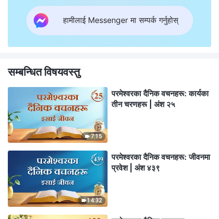
हामीलाई Messenger मा सम्पर्क गर्नुहोस्
सम्बन्धित विषयवस्तु
परमेश्‍वरका दैनिक वचनहरू: कार्यका
तीन चरणहरू | अंश २५
7:15
परमेश्‍वरका दैनिक वचनहरू: जीवनमा
प्रवेश | अंश ४३९
14:32