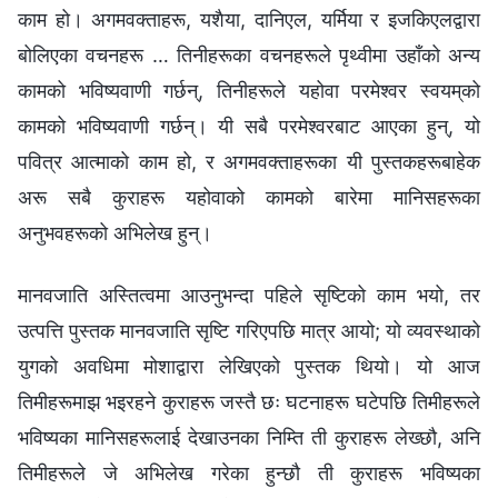
काम हो। अगमवक्ताहरू, यशैया, दानिएल, यर्मिया र इजकिएलद्वारा
बोलिएका वचनहरू … तिनीहरूका वचनहरूले पृथ्वीमा उहाँको अन्य
कामको भविष्यवाणी गर्छन्, तिनीहरूले यहोवा परमेश्‍वर स्वयम्‌को
कामको भविष्यवाणी गर्छन्। यी सबै परमेश्‍वरबाट आएका हुन्, यो
पवित्र आत्माको काम हो, र अगमवक्ताहरूका यी पुस्तकहरूबाहेक
अरू सबै कुराहरू यहोवाको कामको बारेमा मानिसहरूका
अनुभवहरूको अभिलेख हुन्।
मानवजाति अस्तित्वमा आउनुभन्दा पहिले सृष्टिको काम भयो, तर
उत्पत्ति पुस्तक मानवजाति सृष्टि गरिएपछि मात्र आयो; यो व्यवस्थाको
युगको अवधिमा मोशाद्वारा लेखिएको पुस्तक थियो। यो आज
तिमीहरूमाझ भइरहने कुराहरू जस्तै छः घटनाहरू घटेपछि तिमीहरूले
भविष्यका मानिसहरूलाई देखाउनका निम्ति ती कुराहरू लेख्छौ, अनि
तिमीहरूले जे अभिलेख गरेका हुन्छौ ती कुराहरू भविष्यका