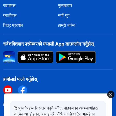
पढाइहरू
सुसमाचार
गवाहीहरू
नयाँ युग
चित्र प्रदर्शन
हाम्रो बारेमा
सर्वशक्तिमान्‌ परमेश्‍वरको मण्डली App डाउनलोड गर्नुहोस्
हामीलाई फलो गर्नुहोस्
हामीलाई सम्पर्क गर्नुहोस
👋प्रकोपहरू निरन्तर बढ्दै जाँदा, बाइबलका अगमवाणीहरू
दन्त्यकथा होइनन्, बरु हाम्रै आँखैअगाडि घटित भइरहेका
+977-981-140-9021