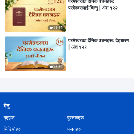
परमेश्‍वरका दैनिक वचनहरू:
परमेश्‍वरलाई चिन्‍नु | अंश १२२
11:12
परमेश्‍वरका दैनिक वचनहरू: देहधारण
| अंश १२९
16:59
मेनु
गृहपृष्ठ
पुस्तकहरू
भिडियोहरू
भजनहरू