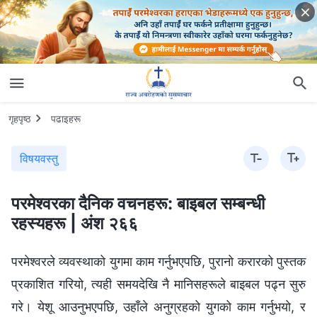
गृहपृष्ठ
पढाइहरू
विषयवस्तु
परमेश्‍वरका दैनिक वचनहरू: बाइबल सम्‍बन्धी
रहस्यहरू | अंश २६६
परमेश्‍वरले व्यवस्थाको युगमा काम गर्नुभएपछि, पुरानो करारको पुस्तक
प्रकाशित गरियो, त्यही समयदेखि नै मानिसहरूले बाइबल पढ्न सुरु
गरे। येशू आउनुभएपछि, उहाँले अनुग्रहको युगको काम गर्नुभयो, र