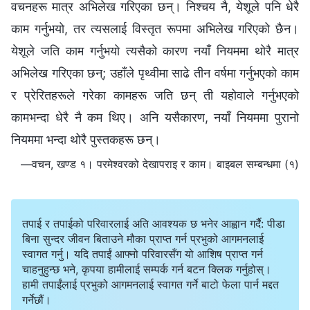
वचनहरू मात्र अभिलेख गरिएका छन्। निश्चय नै, येशूले पनि धेरै
काम गर्नुभयो, तर त्यसलाई विस्तृत रूपमा अभिलेख गरिएको छैन।
येशूले जति काम गर्नुभयो त्यसैको कारण नयाँ नियममा थोरै मात्र
अभिलेख गरिएका छन्; उहाँले पृथ्वीमा साढे तीन वर्षमा गर्नुभएको काम
र प्रेरितहरूले गरेका कामहरू जति छन् ती यहोवाले गर्नुभएको
कामभन्दा धेरै नै कम थिए। अनि यसैकारण, नयाँ नियममा पुरानो
नियममा भन्दा थोरै पुस्तकहरू छन्।
—वचन, खण्ड १। परमेश्‍वरको देखापराइ र काम। बाइबल सम्बन्धमा (१)
तपाई र तपाईको परिवारलाई अति आवश्यक छ भनेर आह्वान गर्दै: पीडा
बिना सुन्दर जीवन बिताउने मौका प्राप्त गर्न प्रभुको आगमनलाई
स्वागत गर्नु। यदि तपाईं आफ्नो परिवारसँग यो आशिष प्राप्त गर्न
चाहनुहुन्छ भने, कृपया हामीलाई सम्पर्क गर्न बटन क्लिक गर्नुहोस्।
हामी तपाईंलाई प्रभुको आगमनलाई स्वागत गर्ने बाटो फेला पार्न मद्दत
गर्नेछौं।