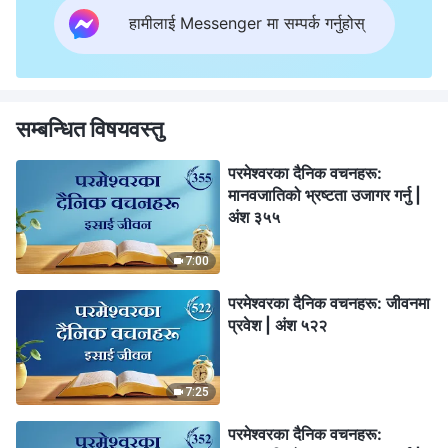
हामीलाई Messenger मा सम्पर्क गर्नुहोस्
सम्बन्धित विषयवस्तु
परमेश्‍वरका दैनिक वचनहरू:
मानवजातिको भ्रष्टता उजागर गर्नु |
अंश ३५५
7:00
परमेश्‍वरका दैनिक वचनहरू: जीवनमा
प्रवेश | अंश ५२२
7:25
परमेश्‍वरका दैनिक वचनहरू: