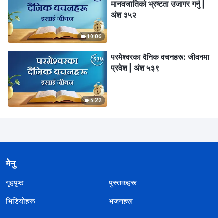
मानवजातिको भ्रष्टता उजागर गर्नु |
अंश ३५२
10:06
परमेश्‍वरका दैनिक वचनहरू: जीवनमा
प्रवेश | अंश ५३९
5:22
मेनु
गृहपृष्ठ
पुस्तकहरू
भिडियोहरू
भजनहरू