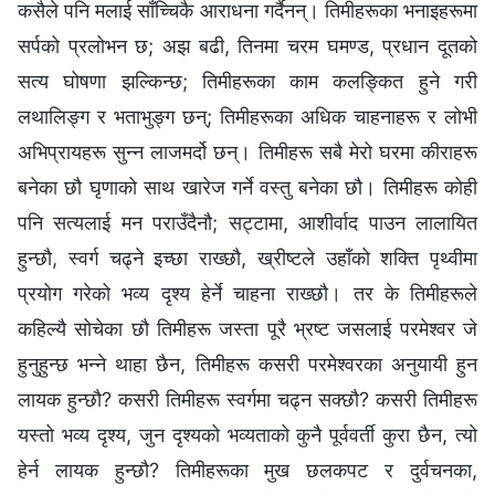
कसैले पनि मलाई साँच्चिकै आराधना गर्दैनन्। तिमीहरूका भनाइहरूमा
सर्पको प्रलोभन छ; अझ बढी, तिनमा चरम घमण्ड, प्रधान दूतको
सत्य घोषणा झल्किन्छ; तिमीहरूका काम कलङ्कित हुने गरी
लथालिङ्ग र भताभुङ्ग छन्; तिमीहरूका अधिक चाहनाहरू र लोभी
अभिप्रायहरू सुन्न लाजमर्दो छन्। तिमीहरू सबै मेरो घरमा कीराहरू
बनेका छौ घृणाको साथ खारेज गर्ने वस्तु बनेका छौ। तिमीहरू कोही
पनि सत्यलाई मन पराउँदैनौ; सट्टामा, आशीर्वाद पाउन लालायित
हुन्छौ, स्वर्ग चढ्ने इच्छा राख्छौ, ख्रीष्टले उहाँको शक्ति पृथ्वीमा
प्रयोग गरेको भव्य दृश्य हेर्ने चाहना राख्छौ। तर के तिमीहरूले
कहिल्यै सोचेका छौ तिमीहरू जस्ता पूरै भ्रष्ट जसलाई परमेश्‍वर जे
हुनुहुन्छ भन्ने थाहा छैन, तिमीहरू कसरी परमेश्‍वरका अनुयायी हुन
लायक हुन्छौ? कसरी तिमीहरू स्वर्गमा चढ्न सक्छौ? कसरी तिमीहरू
यस्तो भव्य दृश्य, जुन दृश्यको भव्यताको कुनै पूर्ववर्ती कुरा छैन, त्यो
हेर्न लायक हुन्छौ? तिमीहरूका मुख छलकपट र दुर्वचनका,