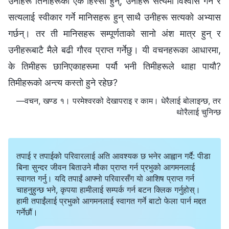
उनीहरू तिनीहरूका एक हिस्सा हुन्, उनीहरू सत्यमा विश्‍वास गर्ने र
सत्यलाई स्वीकार गर्ने मानिसहरू हुन् साथै उनीहरू सत्यको अभ्यास
गर्छन्। तर ती मानिसहरू सम्पूर्णताको सानो अंश मात्र हुन् र
उनीहरूबाटै मैले बढी गौरव प्राप्त गर्नेछु। यी वचनहरूका आधारमा,
के तिमीहरू छानिएकाहरूमा पर्यौ भनी तिमीहरूले थाहा पायौ?
तिमीहरूको अन्त्य कस्तो हुने रहेछ?
—वचन, खण्ड १। परमेश्‍वरको देखापराइ र काम। धेरैलाई बोलाइन्छ, तर
थोरैलाई चुनिन्छ
तपाई र तपाईको परिवारलाई अति आवश्यक छ भनेर आह्वान गर्दै: पीडा
बिना सुन्दर जीवन बिताउने मौका प्राप्त गर्न प्रभुको आगमनलाई
स्वागत गर्नु। यदि तपाईं आफ्नो परिवारसँग यो आशिष प्राप्त गर्न
चाहनुहुन्छ भने, कृपया हामीलाई सम्पर्क गर्न बटन क्लिक गर्नुहोस्।
हामी तपाईंलाई प्रभुको आगमनलाई स्वागत गर्ने बाटो फेला पार्न मद्दत
गर्नेछौं।