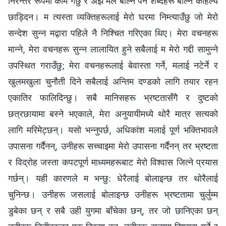
निरन्तर रूपमा काम गर्छु र अझ मैले बोल्नै पर्ने शब्दहरू बोल्न कहिल्यै
छाड्दिन। म त्यस्ता व्यक्तिहरूलाई मेरो घरमा निम्त्याउँछु जो मेरो
सन्देश सुन्न मद्वारा पहिले नै निश्चित गरिएका थिए। मेरा वचनहरू
मान्ने, मेरा वचनहरू सुन्न लालायित हुने सबैलाई म मेरो गद्दी सामुन्ने
उपस्थित गराउँछु; मेरा वचनहरूलाई बेवास्ता गर्ने, मलाई नटेर्ने र
खुलमखुला चुनौती दिने सबैलाई अन्तिम दण्डको लागि तयार रहन
एकातिर फालिदिन्छु। सबै मानिसहरू भ्रष्टतासँगै र दुष्टको
छत्रछायामा बस्ने भएकाले, मेरा अनुयायीमध्ये थोरै मात्र सत्यको
लागि मरिमेट्छन्। यसो भन्नुपर्छ, अधिकांश मलाई पूर्ण भक्तिभावले
उपासना गर्दैनन्, उनीहरू सच्चाइमा मेरो उपासना गर्दैनन् तर भ्रष्टता
र विद्रोह जस्ता कपटपूर्ण माध्यमहरूबाट मेरो विश्‍वास जित्ने प्रयास
गर्छन्। यही कारणले म भन्छु: धेरैलाई बोलाइन्छ तर थोरैलाई
चुनिन्छ। उनीहरू जसलाई बोलाइन्छ उनीहरू भ्रष्टतामा चुर्लुम्म
डुबेका छन् र सबै उही युगमा बाँचेका छन्, तर जो छानिएका छन्