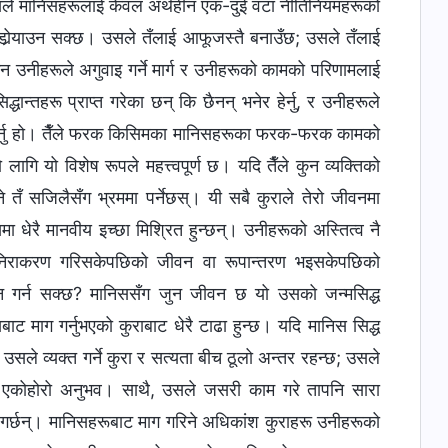
 यसले मानिसहरूलाई केवल अर्थहीन एक-दुई वटा नीतिनियमहरूको
 डोर्‍याउन सक्छ। उसले तँलाई आफूजस्तै बनाउँछ; उसले तँलाई
न उनीहरूले अगुवाइ गर्ने मार्ग र उनीहरूको कामको परिणामलाई
धान्तहरू प्राप्‍त गरेका छन् कि छैनन् भनेर हेर्नु, र उनीहरूले
 हेर्नु हो। तैँले फरक किसिमका मानिसहरूका फरक-फरक कामको
ो लागि यो विशेष रूपले महत्त्वपूर्ण छ। यदि तैँले कुन व्यक्तिको
 तँ सजिलैसँग भ्रममा पर्नेछस्। यी सबै कुराले तेरो जीवनमा
मा धेरै मानवीय इच्छा मिश्रित हुन्छन्। उनीहरूको अस्तित्व नै
िँ निराकरण गरिसकेपछिको जीवन वा रूपान्तरण भइसकेपछिको
्थन गर्न सक्छ? मानिससँग जुन जीवन छ यो उसको जन्मसिद्ध
सबाट माग गर्नुभएको कुराबाट धेरै टाढा हुन्छ। यदि मानिस सिद्ध
सले व्यक्त गर्ने कुरा र सत्यता बीच ठूलो अन्तर रहन्छ; उसले
ना र एकोहोरो अनुभव। साथै, उसले जसरी काम गरे तापनि सारा
स गर्छन्। मानिसहरूबाट माग गरिने अधिकांश कुराहरू उनीहरूको