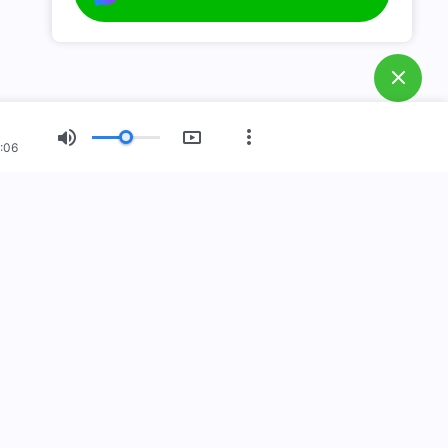
:06
नयाँ युग
चित्र प्रदर्शन
हाम्रो बारेमा
स्
ुहोस