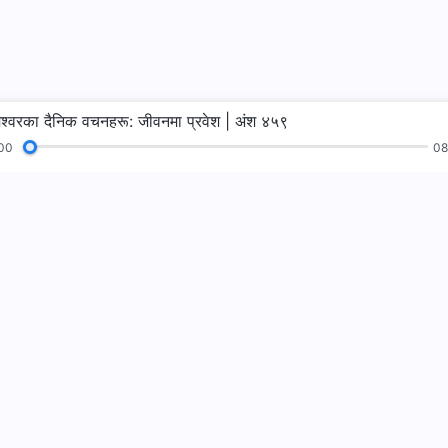
ेश्‍वरका दैनिक वचनहरू: जीवनमा प्रवेश | अंश ४५९
00
08
भजनहरू
पढाइहरू
सुसमाचार
गवाहीहरू
हामीलाई फलो गर्नुहो
हामीलाई सम्पर्क गर्न