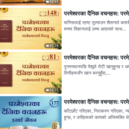
10:11
परमेश्‍वरका दैनिक वचनहरू: परमेश
मानिसलाई भ्रष्ट तुल्याउन शैतानले कसरी विज्ञानको प्रयोग गर्छ वि
मनमा विज्ञानलाई उच्‍च आदरको साथ...
10:18
परमेश्‍वरका दैनिक वचनहरू: परमेश
पुनरुत्थानपछि येशूले रोटी खानुहुन्छ र धर्मशास्‍त्रको व्याख्या ग
तिनीहरूसँग खान बस्‍नुहुँदा,...
14:22
परमेश्‍वरका दैनिक वचनहरू: परमे
काँटछाँट गरिएका, निराकरण गरिएका, न्य
हुन्छ, र उनीहरूको कामको अभिव्यक्ति धेरै