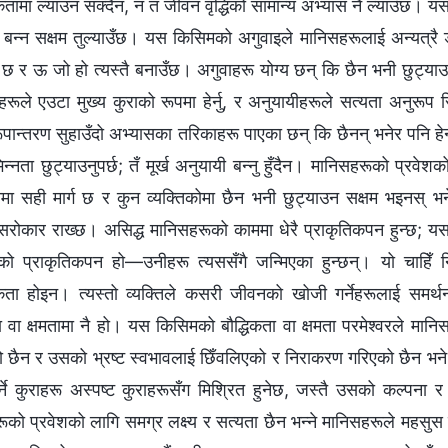
कतामा ल्याउन सक्दैन, न त जीवन वृद्धिको सामान्य अभ्यास नै ल्याउँछ।
 बन्‍न सक्षम तुल्याउँछ। यस किसिमको अगुवाइले मानिसहरूलाई अन्यत्रै
 छ र ऊ जो हो त्यस्तै बनाउँछ। अगुवाहरू योग्य छन् कि छैन भनी छुट्याउ
रूले एउटा मुख्य कुराको रूपमा हेर्नु, र अनुयायीहरूले सत्यता अनुरूप सिद्
ूपान्तरण सुहाउँदो अभ्यासका तरिकाहरू पाएका छन् कि छैनन् भनेर पनि
न्‍नता छुट्याउनुपर्छ; तँ मूर्ख अनुयायी बन्‍नु हुँदैन। मानिसहरूको प्रवेशक
मा सही मार्ग छ र कुन व्यक्तिकोमा छैन भनी छुट्याउन सक्षम भइनस् भने
ष सरोकार राख्‍छ। असिद्ध मानिसहरूको काममा धेरै प्राकृतिकपन हुन्छ; यस
को प्राकृतिकपन हो—उनीहरू त्यससँगै जन्मिएका हुन्छन्। यो चाह
कता होइन। त्यस्तो व्यक्तिले कसरी जीवनको खोजी गर्नेहरूलाई समर
ा वा क्षमतामा नै हो। यस किसिमको बौद्धिकता वा क्षमता परमेश्‍वरले मानि
 छैन र उसको भ्रष्‍ट स्वभावलाई छिँवलिएको र निराकरण गरिएको छैन भने उ
गर्ने कुराहरू अस्पष्ट कुराहरूसँग मिश्रित हुनेछ, जस्तै उसको कल्प
ूको प्रवेशको लागि समग्र लक्ष्य र सत्यता छैन भन्‍ने मानिसहरूले महसु