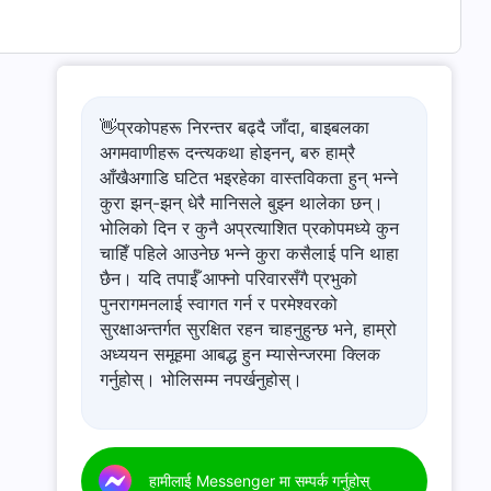
👋प्रकोपहरू निरन्तर बढ्दै जाँदा, बाइबलका
अगमवाणीहरू दन्त्यकथा होइनन्, बरु हाम्रै
आँखैअगाडि घटित भइरहेका वास्तविकता हुन् भन्ने
कुरा झन्-झन् धेरै मानिसले बुझ्न थालेका छन्।
भोलिको दिन र कुनै अप्रत्याशित प्रकोपमध्ये कुन
चाहिँ पहिले आउनेछ भन्ने कुरा कसैलाई पनि थाहा
छैन। यदि तपाईँ आफ्नो परिवारसँगै प्रभुको
पुनरागमनलाई स्वागत गर्न र परमेश्‍वरको
सुरक्षाअन्तर्गत सुरक्षित रहन चाहनुहुन्छ भने, हाम्रो
अध्ययन समूहमा आबद्ध हुन म्यासेन्जरमा क्लिक
गर्नुहोस्। भोलिसम्म नपर्खनुहोस्।
हामीलाई Messenger मा सम्पर्क गर्नुहोस्