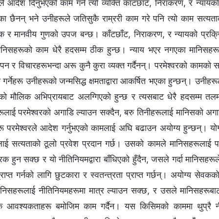
वरले आदेश दिनुभएको काम गर्न त्यो व्यक्ति काँटछाँट, निराकरण, र न्या
ा छैनन् भने उनीहरूले जतिसुकै राम्ररी काम गरे पनि त्यो काम सत्यताक
िक र मानवीय गुणको उपज बन्छ। काँटछाँट, निराकरण, र न्यायको प्रक्
निसहरूको काम धेरै हदसम्म ठीक हुन्छ। न्याय भएर नगएका मानिसहरूल
पन र विचारहरूभन्दा अरू कुनै कुरा व्यक्त गर्दैनन्। परमेश्‍वरको काम
र्नेहरू उनीहरूको जन्मसिद्ध क्षमताद्वारा आकर्षित भएका हुन्छन्। उनीहरूले म
वरको मौलिक अभिप्रायबाट अलग्गिएको हुन्छ र त्यसबाट धेरै हदसम्म त
ूलाई परमेश्‍वरको अगाडि ल्याउन सक्दैन, बरु तिनीहरूलाई मानिसको अगा
ू परमेश्‍वरले आदेश गर्नुभएको कामलाई अघि बढाउन अयोग्य हुन्छन्। यो
ाई सत्यताको ठूलो प्रवेश प्रदान गर्छ। उसको कामले मानिसहरूलाई परम
रक हुन सक्छ र यो नीतिनियमद्वारा बाँधिएको हुँदैन, जसले गर्दा मानिसहर
्राप्त गर्नको लागि छुटकारा र स्वतन्‍त्रता प्राप्त गर्छन्। अयोग्य सेव
निसहरूलाई नीतिनियमहरूमा मात्र ल्याउन सक्छ, र उसले मानिसहरूबाट मा
क आवश्‍यकताहरू बमोजिम काम गर्दैन। यस किसिमको काममा थुप्रै नीत