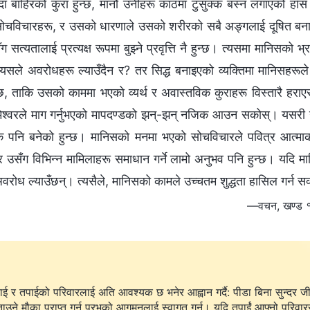
्दा बाहिरको कुरा हुन्छ, मानौं उनीहरू काठमा टुसुक्‍क बस्‍न लगाएको हा
चविचारहरू, र उसको धारणाले उसको शरीरको सबै अङ्‍गलाई दूषित बनाउँछ। 
 सत्यतालाई प्रत्यक्ष रूपमा बुझ्‍ने प्रवृत्ति नै हुन्छ। त्यसमा मानिसक
 यसले अवरोधहरू ल्याउँदैन र? तर सिद्ध बनाइएको व्यक्तिमा मानिसहरूले ब
ुन्छ, ताकि उसको काममा भएको व्यर्थ र अवास्तविक कुराहरू विस्तारै हर
मेश्‍वरले माग गर्नुभएको मापदण्डको झन्-झन् नजिक आउन सकोस्। यसरी उ
क पनि बनेको हुन्छ। मानिसको मनमा भएको सोचविचारले पवित्र आत्माक
 र उसँग विभिन्‍न मामिलाहरू समाधान गर्ने लामो अनुभव पनि हुन्छ। यदि म
वरोध ल्याउँछन्। त्यसैले, मानिसको कामले उच्‍चतम शुद्धता हासिल गर्न स
—वचन, खण्ड १।
ाई र तपाईको परिवारलाई अति आवश्यक छ भनेर आह्वान गर्दै: पीडा बिना सुन्दर ज
ताउने मौका प्राप्त गर्न प्रभुको आगमनलाई स्वागत गर्नु। यदि तपाईं आफ्नो परिवार