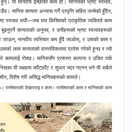
ँस हुन्। यो मानवीय इच्छाको काम हो। मानिसको भ्रष्‍ट स्वभाव,
मानिस सत्यता अभ्यास गर्ने प्रवृत्ति सहित जन्मेको हुँदैन,
ो भ्रष्‍ट स्वभाव थपौं—जब यस किसिमको प्राकृतिक व्यक्तिले काम
ुझ्‍नुपर्ने सत्यताको अनुभव, र उनीहरूको भ्रष्‍ट स्वभावहरूको
ाएर जाऊन्, मानवीय व्यभिचार कम हुँदै जाओस्, र उसको काम र
सको काम सत्यताको वास्तविकतामा प्रवेश गरेको हुन्छ र त्यो
ो कामलाई रोक्छ। मानिससँग प्रशस्‍त कल्पना र उचित तर्क
ानिसका यी पक्षहरू काँटछाँट र सुधार भएर गएनन् भने यी सबैले
क्दैन, विशेष गरी असिद्ध मानिसहरूको कामले।
 परमेश्‍वरको देखापराइ र काम। परमेश्‍वरको काम र मानिसको काम
ीवन
सँग