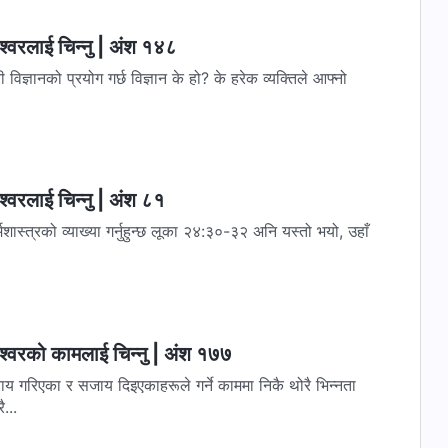
्‍वरलाई चिन्‍नु | अंश १४८
ज्ञान के हो? के हरेक व्यक्तिले आफ्‍नो
्‍वरलाई चिन्‍नु | अंश ८१
र्नुहुन्छ लूका २४:३०-३२ अनि यस्तो भयो, उहाँ
श्‍वरको कामलाई चिन्‍नु | अंश १७७
ाय गरिएका र सजाय दिइएकाहरूले गर्ने काममा निकै थोरै भिन्‍नता
...