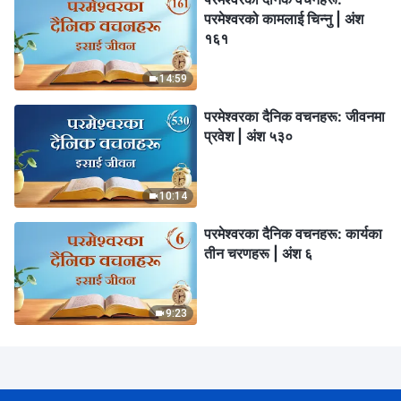
परमेश्‍वरको कामलाई चिन्‍नु | अंश
१६१
14:59
परमेश्‍वरका दैनिक वचनहरू: जीवनमा
प्रवेश | अंश ५३०
10:14
परमेश्‍वरका दैनिक वचनहरू: कार्यका
तीन चरणहरू | अंश ६
9:23