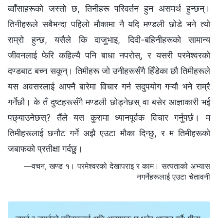
ब्वाँसाहरूको जस्तो छ, तिनीहरू परिवर्तन हुन असमर्थ हुन्छन्।
तिनीहरूले सबैभन्दा पहिलो मौकामा नै यदि मण्डली छोडे भने त्यो
राम्रो हुन्छ, यसैले कि दाजुभाइ, दिदी-बहिनीहरूको सामान्य
जीवनलाई फेरि कहिल्यै पनि बाधा नपरोस्, र यसरी परमेश्‍वरको
दण्डबाट बच्न सकून्। तिमीहरू जो उनीहरूसँगै हिँडेका छौ तिमीहरूले
यस अवसरलाई आफ्नै बारेमा विचार गर्न सदुपयोग गऱ्यौ भने राम्रै
गर्नेछौ। के तँ दुष्टहरूसँगै मण्डली छोड्नेछस् वा बसेर आज्ञाकारी भई
पछ्याउनेछस्? तैंले यस कुरामा ध्यानपूर्वक विचार गर्नुपर्छ। म
तिमीहरूलाई छनौट गर्ने अझै एउटा मौका दिन्छु, र म तिमीहरूको
जबाफको प्रतीक्षा गर्दछु।
—वचन, खण्ड १। परमेश्‍वरको देखापराइ र काम। सत्यताको अभ्यास
नगर्नेहरूलाई एउटा चेतावनी