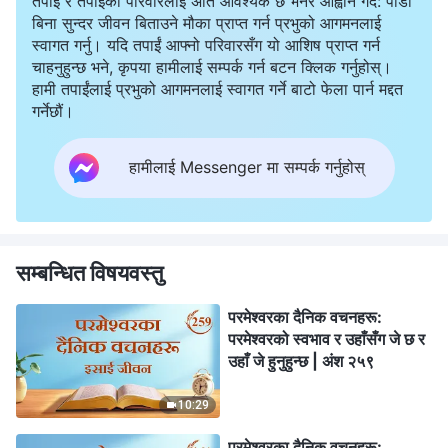
तपाई र तपाईको परिवारलाई अति आवश्यक छ भनेर आह्वान गर्दै: पीडा
बिना सुन्दर जीवन बिताउने मौका प्राप्त गर्न प्रभुको आगमनलाई
स्वागत गर्नु। यदि तपाईं आफ्नो परिवारसँग यो आशिष प्राप्त गर्न
चाहनुहुन्छ भने, कृपया हामीलाई सम्पर्क गर्न बटन क्लिक गर्नुहोस्।
हामी तपाईंलाई प्रभुको आगमनलाई स्वागत गर्ने बाटो फेला पार्न मद्दत
गर्नेछौं।
हामीलाई Messenger मा सम्पर्क गर्नुहोस्
सम्बन्धित विषयवस्तु
परमेश्‍वरका दैनिक वचनहरू:
परमेश्‍वरको स्वभाव र उहाँसँग जे छ र
उहाँ जे हुनुहुन्छ | अंश २५९
10:29
परमेश्‍वरका दैनिक वचनहरू: