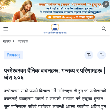
गृहपृष्ठ
पढाइहरू
विषयवस्तु
परमेश्‍वरका दैनिक वचनहरू: गन्तव्य र परिणामहरू |
अंश ६०६
परमेश्‍वरमा साँचो रूपले विश्‍वास गर्ने मानिसहरू ती हुन् जो परमेश्‍वरको
वचनलाई व्यवहारमा उतार्न र सत्यको अभ्यास गर्न इच्छुक हुन्छन्।
जुन मानिसहरू साँच्चै परमेश्‍वर सम्‍बन्धी आफ्‍ना गवाहीमा अडिग हुन