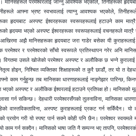
। मानिसहरूले परमेश्‍वरलाई जान्नु आवश्यक भएकोले, तिनीहरूका हृदयबा
ीहरूले आफ्ना भ्रष्ट स्वभावलाई त्याग्नु आवश्यक भएकोले, तिनीहरूले
ूका हृदयबाट अस्पष्ट ईश्‍वरहरूका स्वरूपहरूलाई हटाउने काम मात्
ूको हृदयमा भएको अस्पष्ट ईश्‍वरहरूका स्वरूपहरूलाई वचनहरूले मात्रै खु
 आखिरमा अझै मानिसहरूका हृदयबाट जरा गाडेर बसेका यी कुराहरूलाई
िक परमेश्‍वर र परमेश्‍वरको साँचो स्वरूपले प्रतिस्थापन गरेर अनि मानि
 विगतमा उसले खोजेको परमेश्‍वर अस्पष्ट र अलौकिक छ भन्ने कुरालाई म
ष नेतृत्व होइन, निश्चित व्यक्तिका शिक्षाहरूको त कुरै छाडौं, तर यो त देह
फ्नो काम गर्नुहुन्छ तब मानिसका धारणाहरूलाई नाङ्गेझार पारिन्छ, किनभ
ा भएको अस्पष्ट र अलौकिक ईश्‍वरलाई हटाउने प्रतिपक्ष हो। मानिसको मूल 
ुलासा गर्न सकिन्छ। देहधारी परमेश्‍वरसँगको तुलनाविना, मानिसका धारणाह
हेको वास्तविकताविना, अस्पष्ट कुराहरूलाई प्रकट गर्न सकिँदैन। यो क
 प्रयोग गरी यो स्पष्ट पार्न सक्ने कोही पनि छैन। परमेश्‍वर स्वयमले मा
यो काम गर्न सक्दैन। मानिसको भाषा जति नै सम्पन्न भए तापनि, परमेश्‍वरको