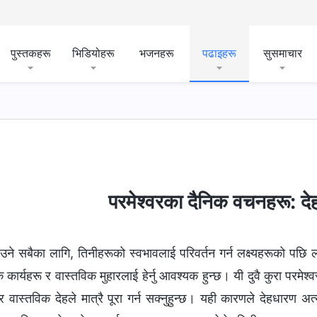
पुस्तकहरू
भिडियोहरू
भजनहरू
पढाइहरू
सुसमाचार
को स्वभाव र उहाँसँग जे छ र उहाँ जे हुनुहुन्छ
बाइबल सम्‍बन्धी रहस्यहर
परमेश्‍वरका दैनिक वचनहरू: द
उने सबैका लागि, तिनीहरूको स्वभावलाई परिवर्तन गर्न लक्ष्यहरूको पछि ल
 कार्यहरू र वास्तविक मुहारलाई हेर्नु आवश्यक हुन्छ। यी दुवै कुरा परमेश्‍व
 र वास्तविक देहले मात्रै पूरा गर्न सक्नुहुन्छ। यही कारणले देहधारण