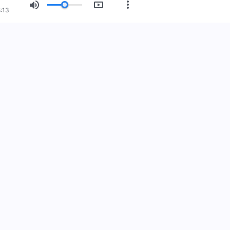
:13
नयाँ युग
चित्र प्रदर्शन
हाम्रो बारेमा
स्
ुहोस
140-9021
@kingdomsalvation.org