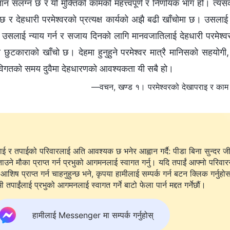
ान संलग्न छ र यो मुक्तिको कामको महत्त्वपूर्ण र निर्णायक भाग हो। त्यस
 छ र देहधारी परमेश्‍वरको प्रत्यक्ष कार्यको अझै बढी खाँचोमा छ। उसल
 उसलाई न्याय गर्न र सजाय दिनको लागि मानवजातिलाई देहधारी परमेश्‍वर
 छुटकाराको खाँचो छ। देहमा हुनुहुने परमेश्‍वर मात्रै मानिसको सहयोगी
गतको समय दुवैमा देहधारणको आवश्यकता यी सबै हो।
—वचन, खण्ड १। परमेश्‍वरको देखापराइ र काम। भ
ाई र तपाईको परिवारलाई अति आवश्यक छ भनेर आह्वान गर्दै: पीडा बिना सुन्दर ज
ताउने मौका प्राप्त गर्न प्रभुको आगमनलाई स्वागत गर्नु। यदि तपाईं आफ्नो परिवार
आशिष प्राप्त गर्न चाहनुहुन्छ भने, कृपया हामीलाई सम्पर्क गर्न बटन क्लिक गर्नुहो
ी तपाईंलाई प्रभुको आगमनलाई स्वागत गर्ने बाटो फेला पार्न मद्दत गर्नेछौं।
हामीलाई Messenger मा सम्पर्क गर्नुहोस्