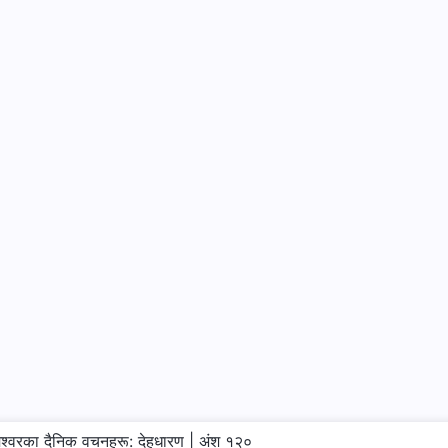
ेश्‍वरका दैनिक वचनहरू: देहधारण | अंश १२०