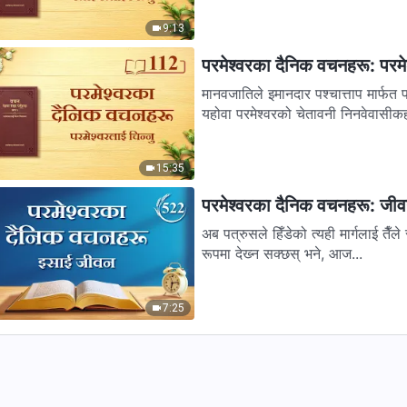
9:13
परमेश्‍वरका दैनिक वचनहरू: परमेश
मानवजातिले इमानदार पश्‍चात्ताप मार्फ
यहोवा परमेश्‍वरको चेतावनी निनवेवासीकहा
15:35
परमेश्‍वरका दैनिक वचनहरू: जी
अब पत्रुसले हिँडेको त्यही मार्गलाई तैँले स
रूपमा देख्‍न सक्छस् भने, आज...
7:25