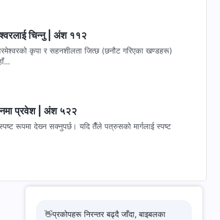
्‍वरलाई चिन्‍नु | अंश ११२
त परमेश्‍वरको कृपा र सहनशीलता जित्छ (छनौट गरिएका खण्डहरू)
ँ...
वनमा प्रवेश | अंश ५२२
्पष्ट रूपमा देख्‍न सक्‍नुपर्छ। यदि तैँले पत्रुसको मार्गलाई स्पष्ट
👋प्रकोपहरू निरन्तर बढ्दै जाँदा, बाइबलका