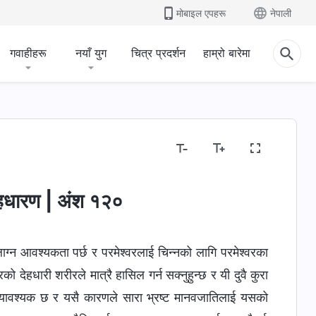
मोबाइल एपहरू
नेपाली
गवाहीहरू
नयाँ युग
चित्र प्रदर्शन
हाम्रो बारेमा
ू
धार्मिक धारणाहरू खुलासा गर्नु
मानवजातिको भ्रष्टता उजागर गर
ेहधारण | अंश १२०
ाग्न आवश्यकता पर्छ र परमेश्‍वरलाई चिन्नको लागि परमेश्‍वरका
रको देहधारी शरीरले मात्रै हासिल गर्न सक्नुहुन्छ र यी दुवै कुरा
 अत्यावश्यक छ र यसै कारणले सारा भ्रष्ट मानवजातिलाई यसको