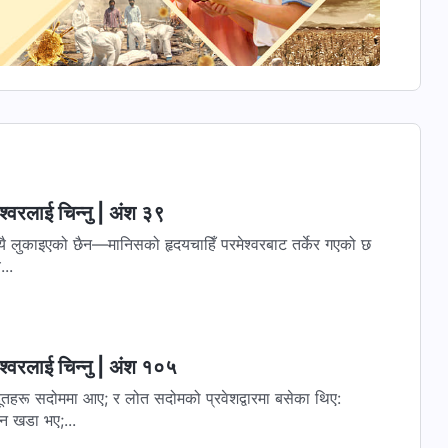
्‍वरलाई चिन्‍नु | अंश ३९
यै लुकाइएको छैन—मानिसको हृदयचाहिँ परमेश्‍वरबाट तर्केर गएको छ
...
्‍वरलाई चिन्‍नु | अंश १०५
गदूतहरू सदोममा आए; र लोत सदोमको प्रवेशद्वारमा बसेका थिए:
न खडा भए;...