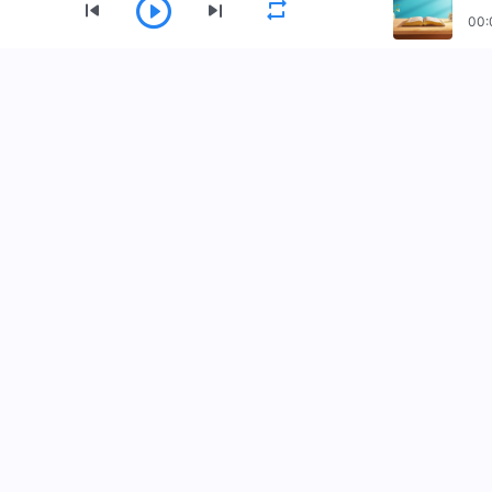
00:
मेनु
गृहपृष्ठ
पुस्तकहरू
भिडियोहरू
सर्वशक्तिमान्‌ परमेश्‍वरको मण्डली App डाउनलोड गर्नुहोस्