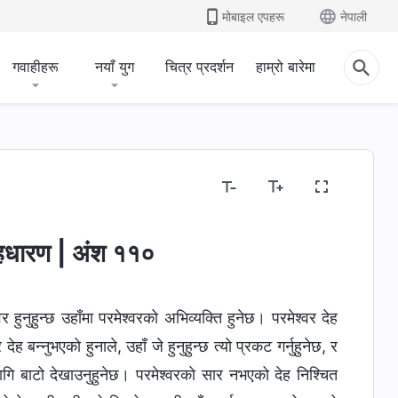
मोबाइल एपहरू
नेपाली
गवाहीहरू
नयाँ युग
चित्र प्रदर्शन
हाम्रो बारेमा
ू
धार्मिक धारणाहरू खुलासा गर्नु
मानवजातिको भ्रष्टता उजागर गर
ेहधारण | अंश ११०
वर हुनुहुन्छ उहाँमा परमेश्‍वरको अभिव्यक्ति हुनेछ। परमेश्‍वर देह
देह बन्नुभएको हुनाले, उहाँ जे हुनुहुन्छ त्यो प्रकट गर्नुहुनेछ, र
ि बाटो देखाउनुहुनेछ। परमेश्‍वरको सार नभएको देह निश्चित