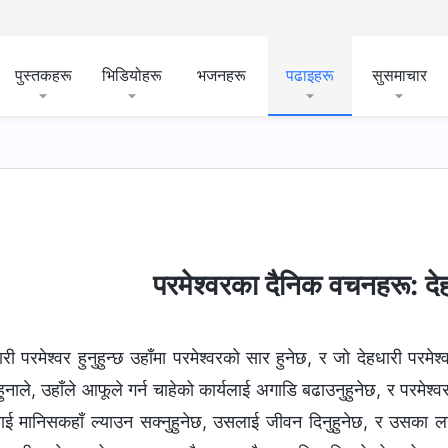
पुस्तकहरू
भिडियोहरू
भजनहरू
पढाइहरू
सुसमाचार
को स्वभाव र उहाँसँग जे छ र उहाँ जे हुनुहुन्छ
बाइबल सम्‍बन्धी रहस्यहर
परमेश्‍वरका दैनिक वचनहरू: द
री परमेश्‍वर हुनुहुन्छ उहाँमा परमेश्‍वरको सार हुनेछ, र जो देहधारी परमेश्‍
े हुनाले, उहाँले आफूले गर्न चाहेको कार्यलाई अगाडि बढाउनुहुनेछ, र परमेश्‍वर 
ाई मानिसकहाँ ल्याउन सक्नुहुनेछ, उसलाई जीवन दिनुहुनेछ, र उसका लाग