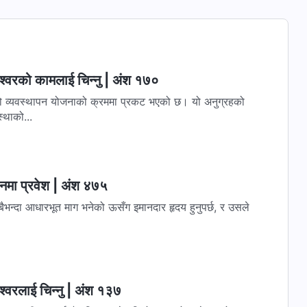
श्‍वरको कामलाई चिन्‍नु | अंश १७०
र्षको व्यवस्थापन योजनाको क्रममा प्रकट भएको छ। यो अनुग्रहको
्थाको...
वनमा प्रवेश | अंश ४७५
बैभन्दा आधारभूत माग भनेको ऊसँग इमानदार हृदय हुनुपर्छ, र उसले
्‍वरलाई चिन्‍नु | अंश १३७