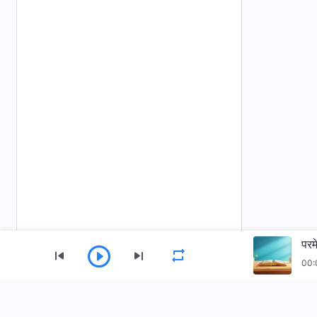
परम
00:
मेनु