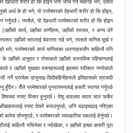
को देहधारी शरीर हो कि होइन भनी जाँच गर्न चाहन्छ भने, उसले
न्नुको अर्थ के हो भने, यो परमेश्‍वरको देहधारी शरीर हो कि होइन,
गर्नुपर्छ। त्यसैले, यो देहधारी परमेश्‍वरको शरीर हो कि होइन
छ (उहाँको कार्य, उहाँका वाणीहरू, उहाँको स्वभाव, र अन्य धेरै
वरूप उहाँको सारलाई बेवास्ता गर्छ भने, त्यसले मानिस मूर्ख र
 हो भने, परमेश्‍वरको कार्य मानिसका धारणाहरूसँग कहिल्यै पनि
? के उहाँको अनुहार र पोसाकले उहाँको वास्तविक पहिचानलाई
हेरेकाले र उहाँको मुखका वचनहरूलाई हृदयमा स्वीकार नगरेकाले
जी गर्ने प्रत्येक दाजुभाइ-दिदीबहिनीहरूले इतिहासको त्रासदी
ु हुँदैन। तैँले परमेश्‍वरको पुनरागमनलाई कसरी स्वागत गर्नुपर्छ
यस विषयमा स्पष्ट विचार हुनुपर्छ। येशू बादलमा सवार भएर फर्केर
 आँखाहरूलाई स्पष्ट देख्‍ने बनाउनुपर्छ, अनि बढाइचढाइ गरिएका
रेमा सोच्नुपर्छ, र परमेश्‍वरको व्यावहारिक पक्षलाई हेर्नुपर्छ।
ँलाई कहिल्यै नचिनेका र नदेखेका, र उहाँको इच्छा कसरी पूरा