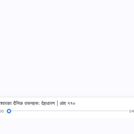
ेश्‍वरका दैनिक वचनहरू: देहधारण | अंश ११०
00
04