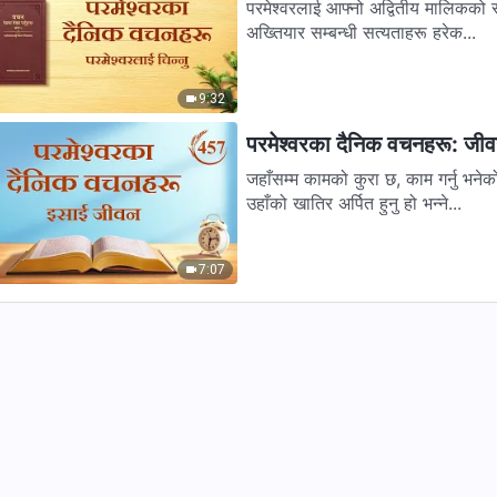
परमेश्‍वरलाई आफ्नो अद्वितीय मालिकको रूपमा स
अख्तियार सम्‍बन्धी सत्यताहरू हरेक...
9:32
परमेश्‍वरका दैनिक वचनहरू: जी
जहाँसम्म कामको कुरा छ, काम गर्नु भनेको 
उहाँको खातिर अर्पित हुनु हो भन्‍ने...
7:07