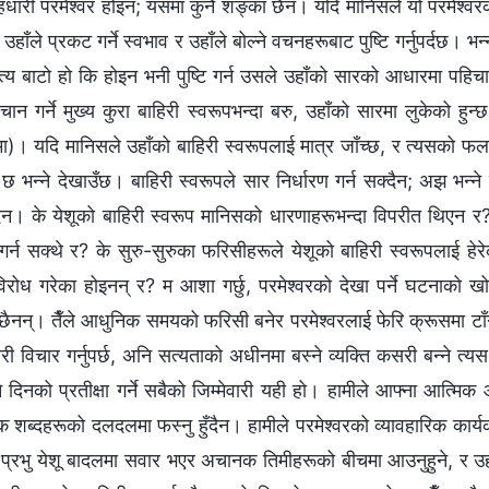
हधारी परमेश्‍वर होइन; यसमा कुनै शङ्का छैन। यदि मानिसले यो परमेश्‍वर
उहाँले प्रकट गर्ने स्वभाव र उहाँले बोल्ने वचनहरूबाट पुष्टि गर्नुपर्दछ। भ
्य बाटो हो कि होइन भनी पुष्टि गर्न उसले उहाँको सारको आधारमा पहिचान 
ान गर्ने मुख्य कुरा बाहिरी स्वरूपभन्दा बरु, उहाँको सारमा लुकेको हुन्
ा)। यदि मानिसले उहाँको बाहिरी स्वरूपलाई मात्र जाँच्छ, र त्यसको फलस्
छ भन्ने देखाउँछ। बाहिरी स्वरूपले सार निर्धारण गर्न सक्दैन; अझ भन्ने
दैन। के येशूको बाहिरी स्वरूप मानिसको धारणाहरूभन्दा विपरीत थिएन र
त गर्न सक्थे र? के सुरु-सुरुका फरिसीहरूले येशूको बाहिरी स्वरूपलाई 
विरोध गरेका होइनन् र? म आशा गर्छु, परमेश्‍वरको देखा पर्ने घटनाको खो
ेछैनन्। तैँले आधुनिक समयको फरिसी बनेर परमेश्‍वरलाई फेरि क्रूसमा टाँग्‍न
्ररी विचार गर्नुपर्छ, अनि सत्यताको अधीनमा बस्ने व्यक्ति कसरी बन्ने त्
 दिनको प्रतीक्षा गर्ने सबैको जिम्मेवारी यही हो। हामीले आफ्ना आत्मिक
 शब्दहरूको दलदलमा फस्नु हुँदैन। हामीले परमेश्‍वरको व्यावहारिक कार्यको बा
 प्रभु येशू बादलमा सवार भएर अचानक तिमीहरूको बीचमा आउनुहुने, र उहा