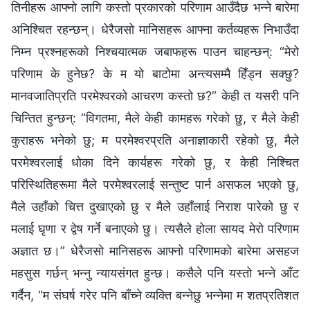
तिनीहरू आफ्नो लागि कस्तो प्रकारको परिणाम आउँदैछ भन्ने बारेमा
अनिश्चित रहन्छन्। धेरैजसो मानिसहरू आफ्ना कर्तव्यहरू निभाउँदा
निम्न प्रश्नहरूको निश्चयात्मक जबाफहरू पाउन चाहन्छन्: “मेरो
परिणाम के हुनेछ? के म यो बाटोमा अन्त्यसम्मै हिँड्न सक्छु?
मानवजातिप्रति परमेश्‍वरको आचरण कस्तो छ?” केही त यसरी पनि
चिन्तित हुन्छन्: “विगतमा, मैले केही कामहरू गरेको छु, र मैले केही
कुराहरू भनेको छु; म परमेश्‍वरप्रति अनाज्ञाकारी रहेको छु, मैले
परमेश्‍वरलाई धोका दिने कार्यहरू गरेको छु, र केही निश्चित
परिस्थितिहरूमा मैले परमेश्‍वरलाई सन्तुष्ट पार्न असफल भएको छु,
मैले उहाँको चित्त दुखाएको छु र मैले उहाँलाई निराश पारेको छु र
मलाई घृणा र द्वेष गर्ने बनाएको छु। त्यसैले होला सायद मेरो परिणाम
अज्ञात छ।” धेरैजसो मानिसहरू आफ्नो परिणामको बारेमा असहज
महसुस गर्छन् भन्नु न्यायसंगत हुन्छ। कसैले पनि यस्तो भन्ने आँट
गर्दैन, “म संघर्ष गरेर पनि बाँच्‍ने व्यक्ति बन्नेछु भन्‍नेमा म शतप्रतिशत