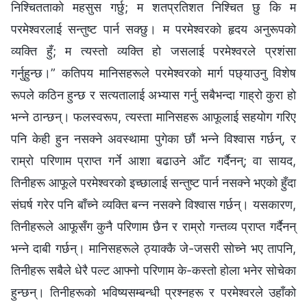
निश्चितताको महसुस गर्छु; म शतप्रतिशत निश्चित छु कि म
परमेश्‍वरलाई सन्तुष्ट पार्न सक्छु। म परमेश्‍वरको हृदय अनुरूपको
व्यक्ति हुँ; म त्यस्तो व्यक्ति हो जसलाई परमेश्‍वरले प्रशंसा
गर्नुहुन्छ।” कतिपय मानिसहरूले परमेश्‍वरको मार्ग पछ्याउनु विशेष
रूपले कठिन हुन्छ र सत्यतालाई अभ्यास गर्नु सबैभन्दा गाह्रो कुरा हो
भन्ने ठान्छन्। फलस्वरूप, त्यस्ता मानिसहरू आफूलाई सहयोग गरिए
पनि केही हुन नसक्‍ने अवस्थामा पुगेका छौं भन्‍ने विश्‍वास गर्छन्, र
राम्रो परिणाम प्राप्त गर्ने आशा बढाउने आँट गर्दैनन्; वा सायद,
तिनीहरू आफूले परमेश्‍वरको इच्छालाई सन्तुष्ट पार्न नसक्ने भएको हुँदा
संघर्ष गरेर पनि बाँच्‍ने व्यक्ति बन्न नसक्ने विश्‍वास गर्छन्। यसकारण,
तिनीहरूले आफूसँग कुनै परिणाम छैन र राम्रो गन्तव्य प्राप्त गर्दैनन्
भन्‍ने दाबी गर्छन्। मानिसहरूले ठ्याक्कै जे-जसरी सोच्ने भए तापनि,
तिनीहरू सबैले धेरै पल्ट आफ्नो परिणाम के-कस्तो होला भनेर सोचेका
हुन्छन्। तिनीहरूको भविष्यसम्बन्धी प्रश्नहरू र परमेश्‍वरले उहाँको