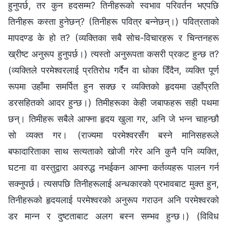
हुनुपर्छ, तर कुन हदसम्म? तिनीहरूको स्वभाव परिवर्तन भएपछि
तिनीहरू कस्ता हुनेछन्? (तिनीहरू पवित्र बन्‍नेछन्।) पवित्रताको
मापदण्ड के हो त? (व्यक्तिका सबै सोच-विचारहरू र चिन्तनहरू
ख्रीष्ट अनुरूप हुनुपर्छ।) त्यस्तो अनुरूपता कसरी प्रकट हुन्छ त?
(व्यक्तिले परमेश्‍वरलाई प्रतिरोध गर्दैन वा धोका दिँदैन, व्यक्ति पूर्ण
रूपमा उहाँमा समर्पित हुन सक्छ र व्यक्तिको हृदयमा उहाँप्रति
डरसहितको आदर हुन्छ।) तिमीहरूका केही जबाफहरू सही पथमा
छन्। तिमीहरू सबैले आफ्ना हृदय खुला गर, अनि जे भन्न चाहन्छौ
सो व्यक्त गर। (राज्यमा परमेश्‍वरसँग बस्ने मानिसहरूले
बफादारिताका साथ सत्यताको खोजी गरेर अनि कुनै पनि व्यक्ति,
घटना वा वस्तुद्वारा अवरुद्ध नभईकन आफ्ना कर्तव्यहरू पालन गर्न
सक्‍नुपर्छ। त्यसपछि तिनीहरूलाई अन्धकारको प्रभावबाट मुक्त हुन,
तिनीहरूको हृदयलाई परमेश्‍वरको अनुरूप गराउन अनि परमेश्‍वरको
डर मान्न र दुष्टताबाट अलग बस्न सम्भव हुन्छ।) (विविध