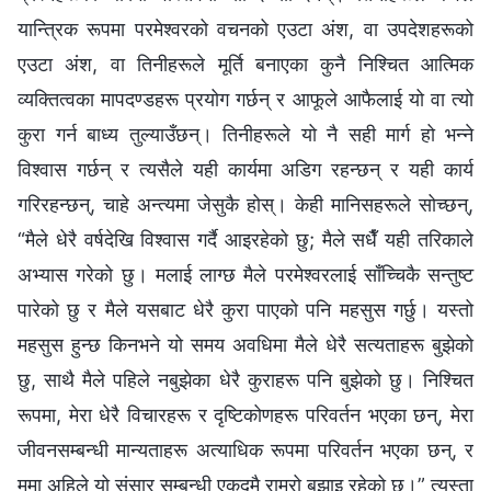
यान्त्रिक रूपमा परमेश्‍वरको वचनको एउटा अंश, वा उपदेशहरूको
एउटा अंश, वा तिनीहरूले मूर्ति बनाएका कुनै निश्चित आत्मिक
व्यक्तित्वका मापदण्डहरू प्रयोग गर्छन् र आफूले आफैलाई यो वा त्यो
कुरा गर्न बाध्य तुल्याउँछन्। तिनीहरूले यो नै सही मार्ग हो भन्ने
विश्‍वास गर्छन् र त्यसैले यही कार्यमा अडिग रहन्छन् र यही कार्य
गरिरहन्छन्, चाहे अन्त्यमा जेसुकै होस्। केही मानिसहरूले सोच्छन्,
“मैले धेरै वर्षदेखि विश्‍वास गर्दै आइरहेको छु; मैले सधैँ यही तरिकाले
अभ्यास गरेको छु। मलाई लाग्छ मैले परमेश्‍वरलाई साँच्चिकै सन्तुष्ट
पारेको छु र मैले यसबाट धेरै कुरा पाएको पनि महसुस गर्छु। यस्तो
महसुस हुन्छ किनभने यो समय अवधिमा मैले धेरै सत्यताहरू बुझेको
छु, साथै मैले पहिले नबुझेका धेरै कुराहरू पनि बुझेको छु। निश्‍चित
रूपमा, मेरा धेरै विचारहरू र दृष्टिकोणहरू परिवर्तन भएका छन्, मेरा
जीवनसम्बन्धी मान्यताहरू अत्याधिक रूपमा परिवर्तन भएका छन्, र
ममा अहिले यो संसार सम्‍बन्धी एकदमै राम्रो बुझाइ रहेको छ।” त्यस्ता