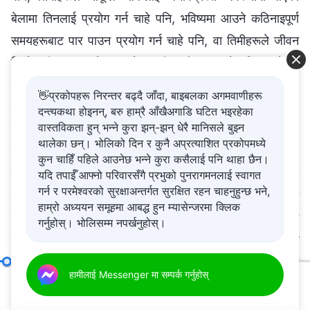
बेलामा तिनलाई प्रयोग गर्न चाहे पनि, भविष्यमा आउने कठिनाइपूर्ण
समयहरूबाट पार पाउन प्रयोग गर्न चाहे पनि, वा तिमीहरूले जीवन
जिउँदा यी कुराहरूको साथ होस् भनी साथै राख्न चाहे पनि, जहाँसम्म
मेरो सवाल छ, तिमीहरूले जसरी नै यसो गरे तापनि, यदि तिमीहरूले
👋प्रकोपहरू निरन्तर बढ्दै जाँदा, बाइबलका अगमवाणीहरू
यो कार्य गरिरहेका मात्र छौ भने यो त्यति महत्त्वपूर्ण हुँदैन। त्यसो भए,
दन्त्यकथा होइनन्, बरु हाम्रै आँखैअगाडि घटित भइरहेका
वास्तविकता हुन् भन्ने कुरा झन्-झन् धेरै मानिसले बुझ्न
महत्त्वपूर्ण कुरा के हो त? महत्त्वपूर्ण कुरा के हो भने तैँले अभ्यास गर्दा,
थालेका छन्। भोलिको दिन र कुनै अप्रत्याशित प्रकोपमध्ये
तैँले गरिरहेको हरेक काम—हरेक कर्म—परमेश्‍वरले जे चाहनुहुन्छ
कुन चाहिँ पहिले आउनेछ भन्ने कुरा कसैलाई पनि थाहा छैन।
सोसँग मेल खाने छ कि छैन र तेरा सबै कार्यहरू, तेरा सबै सोचहरू, र
यदि तपाईँ आफ्नो परिवारसँगै प्रभुको पुनरागमनलाई स्वागत
गर्न र परमेश्‍वरको सुरक्षाअन्तर्गत सुरक्षित रहन चाहनुहुन्छ भने,
तैँले हासिल गर्न चाहेका नतिजाहरू र लक्ष्यले वास्तवमा परमेश्‍वरको
हाम्रो अध्ययन समूहमा आबद्ध हुन म्यासेन्जरमा क्लिक
इच्छालाई सन्तुष्ट पार्छन् कि पार्दैनन् र उहाँका आवश्यक सर्तहरू
गर्नुहोस्। भोलिसम्म नपर्खनुहोस्।
परिपूर्ति गर्छन् कि गर्दैनन्, साथै तिनलाई उहाँले स्वीकृति दिनुहुन्छ कि
हुँदैन भनी तेरो भित्री अन्तस्करणमा तैँले पूर्ण निश्चितताका साथ थाहा
परमेश्‍वरको स्वभाव अनि उहाँको कामले हासिल गर्ने नतिजाहरूलाई कसरी चिन्ने
हामीलाई Messenger मा सम्पर्क गर्नुहोस्
पाउनुपर्छ। धेरै महत्त्वपूर्ण कुराहरू भनेका यिनै हुन्।
00:20
46:13