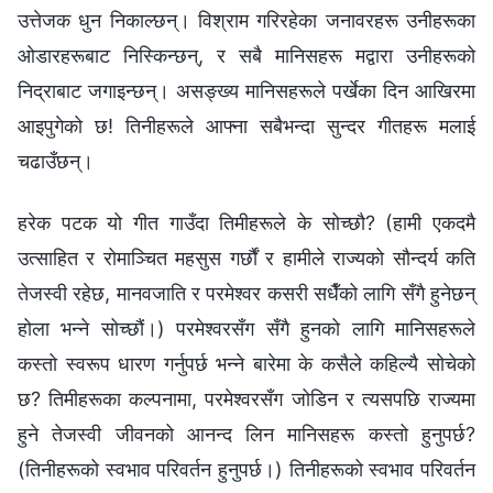
उत्तेजक धुन निकाल्छन्। विश्राम गरिरहेका जनावरहरू उनीहरूका
ओडारहरूबाट निस्किन्छन्, र सबै मानिसहरू मद्वारा उनीहरूको
निद्राबाट जगाइन्छन्। असङ्ख्य मानिसहरूले पर्खेका दिन आखिरमा
आइपुगेको छ! तिनीहरूले आफ्ना सबैभन्दा सुन्दर गीतहरू मलाई
चढाउँछन्।
हरेक पटक यो गीत गाउँदा तिमीहरूले के सोच्छौ? (हामी एकदमै
उत्साहित र रोमाञ्चित महसुस गर्छौं र हामीले राज्यको सौन्दर्य कति
तेजस्वी रहेछ, मानवजाति र परमेश्‍वर कसरी सधैँको लागि सँगै हुनेछन्
होला भन्ने सोच्छौं।) परमेश्‍वरसँग सँगै हुनको लागि मानिसहरूले
कस्तो स्वरूप धारण गर्नुपर्छ भन्‍ने बारेमा के कसैले कहिल्यै सोचेको
छ? तिमीहरूका कल्पनामा, परमेश्‍वरसँग जोडिन र त्यसपछि राज्यमा
हुने तेजस्वी जीवनको आनन्द लिन मानिसहरू कस्तो हुनुपर्छ?
(तिनीहरूको स्वभाव परिवर्तन हुनुपर्छ।) तिनीहरूको स्वभाव परिवर्तन