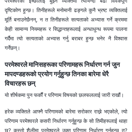
परमेश्‍वरको इच्छालाई बुझ्ने व्यक्तिमा त्योभन्दा बढी विवेकपूर्ण
दृष्टिकोण हुन्छ। तिनीहरूले मनोमानी ढङ्गले कुनै भ्रष्ट व्यक्तिलाई
मूर्ति बनाउनेछैनन्, न त तिनीहरूले सत्यताको अभ्यास गर्ने क्रममा
केही सामान्य नियमहरू र सिद्धान्तहरूलाई अन्धाधुन्ध रूपमा पालना
गर्दैमा त्यो सत्यताको अभ्यास गर्नु बराबर हुन्छ भनेर नै विश्‍वास
गर्नेछन्।
परमेश्‍वरले मानिसहरूका परिणामहरू निर्धारण गर्न जुन
मापदण्डहरूको प्रयोग गर्नुहुन्छ तिनका बारेमा धेरै
विचारहरू छन्
यो शीर्षकमा पुन फर्कौं र परिणाम विषयको छलफललाई जारी राखौं।
हरेक व्यक्तिले आफ्नै परिणामको बारेमा सरोकार राख्ने भएकोले, त्यो
परिणाम परमेश्‍वरले कसरी निर्धारण गर्नुहुन्छ के सो तिमीहरूलाई थाहा
छ? कस्तो शैलीमा परमेश्‍वरले उक्त परिणाम निर्धारण गर्नुहुन्छ त?