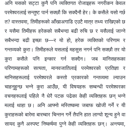
अनि यसको सट्टा कुनै पनि व्यक्तिगत रोजाइहरू नगरीकन केवल
परमेश्‍वरलाई सन्तुष्ट पार्न सक्छौ कि सक्दैनौ हेर। के कसैले यसो गर्छ
त? वास्तवमा, तिमीहरूको आँखाअगाडि एउटै मात्र तथ्य राखिएको छ
र यसैमा तिमीहरू हरेकको सबैभन्दा बढी रुचि छ र यसैलाई जान्ने
सबैभन्दा बढी इच्छा छ—र यो हो, हरेक व्यक्तिको परिणाम र
गन्तव्यको कुरा। तिमीहरूले यसलाई महसुस नगर्न पनि सक्छौ तर यो
कुरा कसैले पनि इन्कार गर्न सक्दैन। जब मानिसहरूका
परिणामहरूको सत्यता, मानवजातिलाई परमेश्‍वरको प्रतिज्ञा र
मानिसहरूलाई परमेश्‍वरले कस्तो प्रकारको गन्तव्यमा ल्याउन
चाहनुहुन्छ भन्ने कुरा आउँछ, यी विषयहरू सम्बन्धी परमेश्‍वरका
वचनहरूलाई पहिले नै धेरै पटक पढेका केही व्यक्तिहरू छन् भन्‍ने
मलाई थाहा छ। अनि आफ्नो मस्तिष्कमा जबाफ खोजी गर्ने र यी
कुराहरूको बारेमा बारम्बार चिन्तन गर्ने तैपनि हात लाग्यो शून्य हुने वा
सायद कुनै अस्पष्ट निष्कर्षमा पुग्ने केही व्यक्तिहरू छन्। अन्त्यमा,