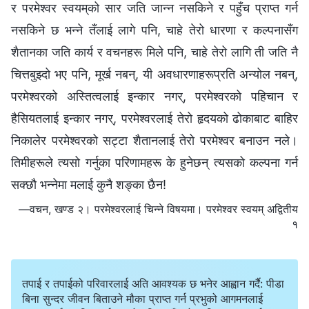
र परमेश्‍वर स्वयम्‌को सार जति जान्‍न नसकिने र पहुँच प्राप्त गर्न
नसकिने छ भन्‍ने तँलाई लागे पनि, चाहे तेरो धारणा र कल्‍पनासँग
शैतानका जति कार्य र वचनहरू मिले पनि, चाहे तेरो लागि ती जति नै
चित्तबुझ्‍दो भए पनि, मूर्ख नबन्, यी अवधारणाहरूप्रति अन्योल नबन्,
परमेश्‍वरको अस्तित्वलाई इन्कार नगर्, परमेश्‍वरको पहिचान र
हैसियतलाई इन्कार नगर्, परमेश्‍वरलाई तेरो हृदयको ढोकाबाट बाहिर
निकालेर परमेश्‍वरको सट्टा शैतानलाई तेरो परमेश्‍वर बनाउन नले।
तिमीहरूले त्यसो गर्नुका परिणामहरू के हुनेछन् त्यसको कल्‍पना गर्न
सक्छौ भन्‍नेमा मलाई कुनै शङ्का छैन!
—वचन, खण्ड २। परमेश्‍वरलाई चिन्‍ने विषयमा। परमेश्‍वर स्वयम् अद्वितीय
१
तपाई र तपाईको परिवारलाई अति आवश्यक छ भनेर आह्वान गर्दै: पीडा
बिना सुन्दर जीवन बिताउने मौका प्राप्त गर्न प्रभुको आगमनलाई