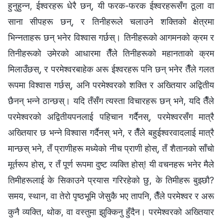
हुनुहुन्‍न, ईश्‍वरहरू धेरै छन्, यी फरक-फरक ईश्‍वरहरूसँग ठूला वा
साना सीपहरू छन्, र तिनीहरूले चलाउने शक्तिको क्षेत्रमा
भिन्‍नताहरू छन् भनेर विश्‍वास गर्छस्। तिनीहरूको आगमनको क्रम र
तिनीहरूको उमेरको आधारमा तैँले तिनीहरूको महानताको क्रम
मिलाउँछस्, र परमेश्‍वरबाहेक अरू ईश्‍वरहरू पनि छन् भनेर तैँले गलत
रूपमा विश्‍वास गर्छस्, अनि परमेश्‍वरको शक्ति र अख्‍तियार अद्वितीय
छैनन् भन्‍ने ठान्छस्। यदि तँसँग त्यस्ता विचारहरू छन् भने, यदि तैँले
परमेश्‍वरको अद्वितीयपनलाई पहिचान गर्दैनस्, परमेश्‍वरसँग मात्रै
अख्‍तियार छ भन्‍ने विश्‍वास गर्दैनस् भने, र तैँले बहुईश्‍वरवादलाई मात्रै
मान्छस् भने, तँ प्राणीहरू मध्येको नीच प्राणी होस्, तँ शैतानको साँचो
मूर्तरूप होस्, र तँ पूर्ण रूपमा दुष्ट व्यक्ति होस्! यी वचनहरू भनेर मैले
तिमीहरूलाई के सिकाउने प्रयास गरिरहेको छु, के तिमीहरू बुझ्छौ?
समय, स्थान, वा तेरो पृष्ठभूमि जेसुकै भए तापनि, तैँले परमेश्‍वर र अरू
कुनै व्यक्ति, थोक, वा वस्तुमा झुक्‍किनु हुँदैन। परमेश्‍वरको अख्‍तियार