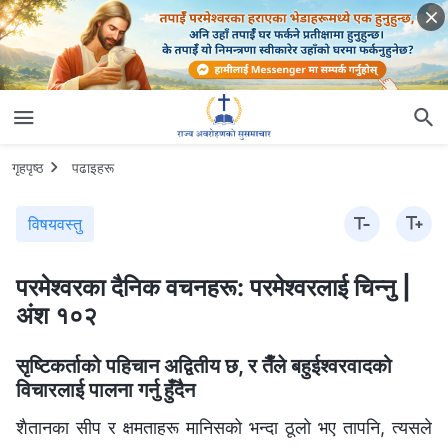
गृहपृष्ठ
पढाइहरू
विषयवस्तु
परमेश्‍वरका दैनिक वचनहरू: परमेश्‍वरलाई चिन्‍नु |
अंश १०२
सृष्टिकर्ताको पहिचान अद्वितीय छ, र तैँले बहुईश्‍वरवादको
विचारलाई पालना गर्नु हुँदैन
शैतानका सीप र क्षमताहरू मानिसको भन्दा ठूलो भए तापनि, त्यसले