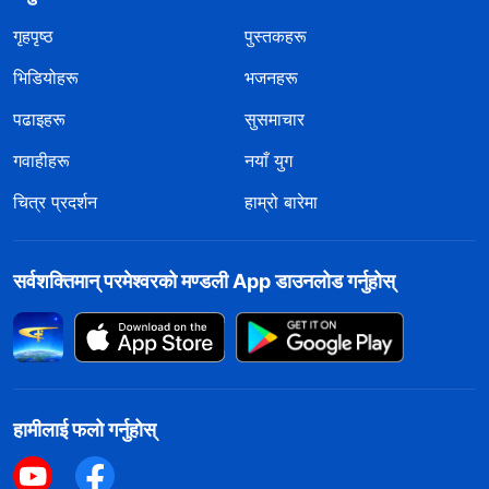
गृहपृष्ठ
पुस्तकहरू
भिडियोहरू
भजनहरू
पढाइहरू
सुसमाचार
गवाहीहरू
नयाँ युग
चित्र प्रदर्शन
हाम्रो बारेमा
सर्वशक्तिमान्‌ परमेश्‍वरको मण्डली App डाउनलोड गर्नुहोस्
हामीलाई फलो गर्नुहोस्