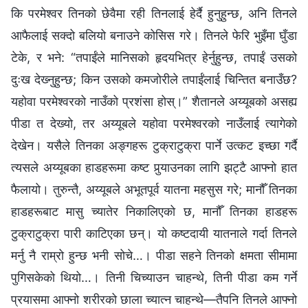
कि परमेश्‍वर तिनको छेवैमा रही तिनलाई हेर्दै हुनुहुन्छ, अनि तिनले
आफैलाई सक्दो बलियो बनाउने कोसिस गरे। तिनले फेरि भुइँमा घुँडा
टेके, र भने: “तपाईंले मानिसको हृदयभित्र हेर्नुहुन्छ, तपाईं उसको
दुःख देख्‍नुहुन्छ; किन उसको कमजोरीले तपाईंलाई चिन्तित बनाउँछ?
यहोवा परमेश्‍वरको नाउँको प्रशंसा होस्।” शैतानले अय्यूबको असह्य
पीडा त देख्यो, तर अय्यूबले यहोवा परमेश्‍वरको नाउँलाई त्यागेको
देखेन। यसैले तिनका अङ्गहरू टुक्राटुक्रा पार्ने उत्कट इच्‍छा गर्दै
त्यसले अय्यूबका हाडहरूमा कष्ट पुर्‍याउनका लागि झट्टै आफ्नो हात
फैलायो। तुरुन्तै, अय्यूबले अभूतपूर्व यातना महसुस गरे; मानौँ तिनका
हाडहरूबाट मासु च्यातेर निकालिएको छ, मानौँ तिनका हाडहरू
टुक्राटुक्रा पारी काटिएका छन्। यो कष्टदायी यातनाले गर्दा तिनले
मर्नु नै राम्रो हुन्छ भनी सोचे…। पीडा सहने तिनको क्षमता सीमामा
पुगिसकेको थियो…। तिनी चिच्याउन चाहन्थे, तिनी पीडा कम गर्ने
प्रयासमा आफ्नो शरीरको छाला च्यात्‍न चाहन्थे—तैपनि तिनले आफ्‍नो