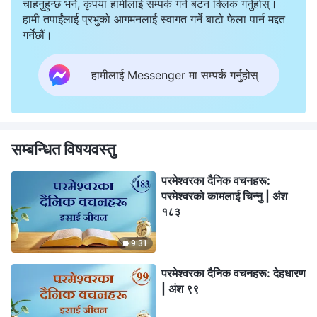
चाहनुहुन्छ भने, कृपया हामीलाई सम्पर्क गर्न बटन क्लिक गर्नुहोस्।
हामी तपाईंलाई प्रभुको आगमनलाई स्वागत गर्ने बाटो फेला पार्न मद्दत
गर्नेछौं।
हामीलाई Messenger मा सम्पर्क गर्नुहोस्
सम्बन्धित विषयवस्तु
परमेश्‍वरका दैनिक वचनहरू:
परमेश्‍वरको कामलाई चिन्‍नु | अंश
१८३
9:31
परमेश्‍वरका दैनिक वचनहरू: देहधारण
| अंश ९९