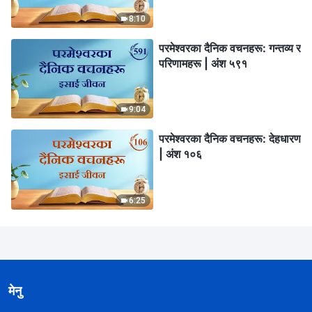
8:10
परमेश्‍वरका दैनिक वचनहरू: गन्तव्य र
परिणामहरू | अंश ५९१
9:04
परमेश्‍वरका दैनिक वचनहरू: देहधारण
| अंश १०६
6:25
मेनु