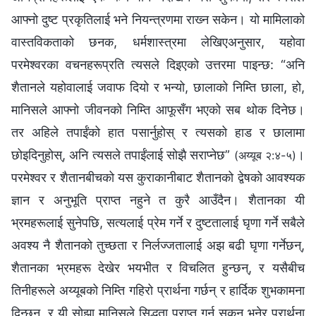
आफ्नो दुष्ट प्रकृतिलाई भने नियन्त्रणमा राख्‍न सकेन। यो मामिलाको
वास्तविकताको छनक, धर्मशास्‍त्रमा लेखिएअनुसार, यहोवा
परमेश्‍वरका वचनहरूप्रति त्यसले दिइएको उत्तरमा पाइन्छ: “अनि
शैतानले यहोवालाई जवाफ दियो र भन्यो, छालाको निम्ति छाला, हो,
मानिसले आफ्नो जीवनको निम्ति आफूसँग भएको सब थोक दिनेछ।
तर अहिले तपाईंको हात पसार्नुहोस् र त्यसको हाड र छालामा
छोइदिनुहोस्, अनि त्यसले तपाईंलाई सोझै सराप्‍नेछ”
।
(अय्यूब २:४-५)
परमेश्‍वर र शैतानबीचको यस कुराकानीबाट शैतानको द्वेषको आवश्यक
ज्ञान र अनुभूति प्राप्त नहुने त कुरै आउँदैन। शैतानका यी
भ्रमहरूलाई सुनेपछि, सत्यलाई प्रेम गर्ने र दुष्टतालाई घृणा गर्ने सबैले
अवश्य नै शैतानको तुच्छता र निर्लज्‍जतालाई अझ बढी घृणा गर्नेछन्,
शैतानका भ्रमहरू देखेर भयभीत र विचलित हुन्छन्, र यसैबीच
तिनीहरूले अय्यूबको निम्ति गहिरो प्रार्थना गर्छन् र हार्दिक शुभकामना
दिन्छन्, र यी सोझा मानिसले सिद्धता प्राप्त गर्न सकून् भनेर प्रार्थना