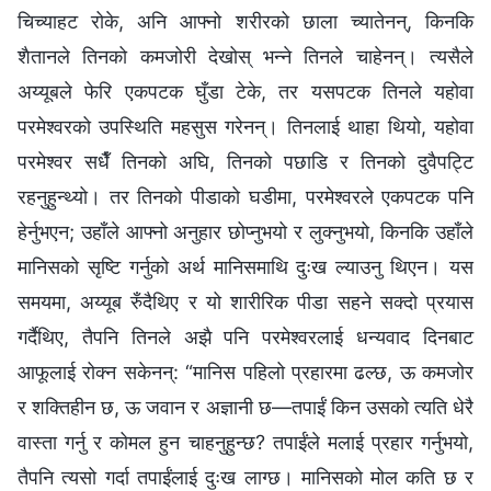
चिच्याहट रोके, अनि आफ्नो शरीरको छाला च्यातेनन्, किनकि
शैतानले तिनको कमजोरी देखोस् भन्‍ने तिनले चाहेनन्। त्यसैले
अय्यूबले फेरि एकपटक घुँडा टेके, तर यसपटक तिनले यहोवा
परमेश्‍वरको उपस्थिति महसुस गरेनन्। तिनलाई थाहा थियो, यहोवा
परमेश्‍वर सधैँ तिनको अघि, तिनको पछाडि र तिनको दुवैपट्टि
रहनुहुन्थ्यो। तर तिनको पीडाको घडीमा, परमेश्‍वरले एकपटक पनि
हेर्नुभएन; उहाँले आफ्नो अनुहार छोप्‍नुभयो र लुक्‍नुभयो, किनकि उहाँले
मानिसको सृष्टि गर्नुको अर्थ मानिसमाथि दुःख ल्याउनु थिएन। यस
समयमा, अय्यूब रुँदैथिए र यो शारीरिक पीडा सहने सक्दो प्रयास
गर्दैथिए, तैपनि तिनले अझै पनि परमेश्‍वरलाई धन्यवाद दिनबाट
आफूलाई रोक्‍न सकेनन्: “मानिस पहिलो प्रहारमा ढल्छ, ऊ कमजोर
र शक्तिहीन छ, ऊ जवान र अज्ञानी छ—तपाईं किन उसको त्यति धेरै
वास्ता गर्नु र कोमल हुन चाहनुहुन्छ? तपाईंले मलाई प्रहार गर्नुभयो,
तैपनि त्यसो गर्दा तपाईंलाई दुःख लाग्छ। मानिसको मोल कति छ र