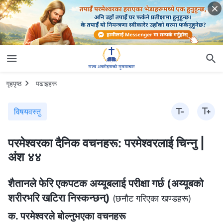
गृहपृष्ठ
पढाइहरू
विषयवस्तु
परमेश्‍वरका दैनिक वचनहरू: परमेश्‍वरलाई चिन्‍नु |
अंश ४४
शैतानले फेरि एकपटक अय्यूबलाई परीक्षा गर्छ (अय्यूबको
शरीरभरि खटिरा निस्कन्छन्)
(छनौट गरिएका खण्डहरू)
क. परमेश्‍वरले बोल्नुभएका वचनहरू