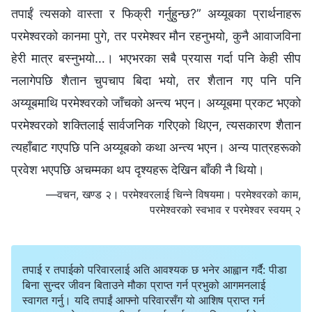
तपाईं त्यसको वास्ता र फिक्री गर्नुहुन्छ?” अय्यूबका प्रार्थनाहरू
परमेश्‍वरको कानमा पुगे, तर परमेश्‍वर मौन रहनुभयो, कुनै आवाजविना
हेरी मात्र बस्‍नुभयो…। भएभरका सबै प्रयास गर्दा पनि केही सीप
नलागेपछि शैतान चुपचाप बिदा भयो, तर शैतान गए पनि पनि
अय्यूबमाथि परमेश्‍वरको जाँचको अन्त्य भएन। अय्यूबमा प्रकट भएको
परमेश्‍वरको शक्तिलाई सार्वजनिक गरिएको थिएन, त्यसकारण शैतान
त्यहाँबाट गएपछि पनि अय्यूबको कथा अन्त्य भएन। अन्य पात्रहरूको
प्रवेश भएपछि अचम्‍मका थप दृश्यहरू देखिन बाँकी नै थियो।
—वचन, खण्ड २। परमेश्‍वरलाई चिन्‍ने विषयमा। परमेश्‍वरको काम,
परमेश्‍वरको स्वभाव र परमेश्‍वर स्वयम् २
तपाई र तपाईको परिवारलाई अति आवश्यक छ भनेर आह्वान गर्दै: पीडा
बिना सुन्दर जीवन बिताउने मौका प्राप्त गर्न प्रभुको आगमनलाई
स्वागत गर्नु। यदि तपाईं आफ्नो परिवारसँग यो आशिष प्राप्त गर्न