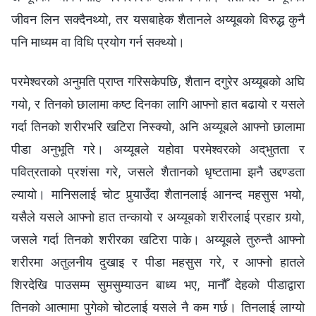
जीवन लिन सक्दैनथ्यो, तर यसबाहेक शैतानले अय्यूबको विरुद्ध कुनै
पनि माध्यम वा विधि प्रयोग गर्न सक्थ्यो।
परमेश्‍वरको अनुमति प्राप्त गरिसकेपछि, शैतान दगुरेर अय्यूबको अघि
गयो, र तिनको छालामा कष्ट दिनका लागि आफ्नो हात बढायो र यसले
गर्दा तिनको शरीरभरि खटिरा निस्क्यो, अनि अय्यूबले आफ्‍नो छालामा
पीडा अनुभूति गरे। अय्यूबले यहोवा परमेश्‍वरको अद्‌भुतता र
पवित्रताको प्रशंसा गरे, जसले शैतानको धृष्टतामा झनै उद्दण्डता
ल्यायो। मानिसलाई चोट पुर्‍याउँदा शैतानलाई आनन्द महसुस भयो,
यसैले यसले आफ्नो हात तन्कायो र अय्यूबको शरीरलाई प्रहार गर्‍यो,
जसले गर्दा तिनको शरीरका खटिरा पाके। अय्यूबले तुरुन्तै आफ्नो
शरीरमा अतुलनीय दुखाइ र पीडा महसुस गरे, र आफ्‍नो हातले
शिरदेखि पाउसम्म सुमसुम्याउन बाध्य भए, मानौँ देहको पीडाद्वारा
तिनको आत्मामा पुगेको चोटलाई यसले नै कम गर्छ। तिनलाई लाग्यो