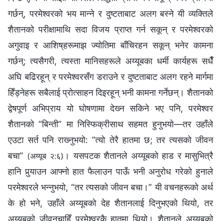
गर्छन्, परमेश्‍वरको भय मान्‍ने र दुष्टताबाट अलग बस्‍ने यी व्यक्तिले
शैतानको परीक्षामाथि सदा विजय प्राप्त गर्न सकून् र परमेश्‍वरको
अगुवाइ र आशिष्‌हरूमाझ ज्योतिमा बाँचिरहन सकून् भनेर कामना
गर्छन्; त्यसैगरी, त्यस्ता मानिसहरूले अय्यूबका धर्मी कार्यहरू सधैँ
अघि बढिरहून् र परमेश्‍वरसँग डराउने र दुष्टताबाट अलग रहने मार्गमा
हिँड्नेहरू सबैलाई प्रोत्साहन दिइरहून् भनी कामना गर्नेछन्। शैतानको
द्वेषपूर्ण अभिप्राय यो घोषणामा देख्‍न सकिने भए पनि, परमेश्‍वर
शैतानको “बिन्ती” मा निस्फिक्रीसाथ सहमत हुनुभयो—तर उहाँले
एउटा सर्त पनि राख्‍नुभयो: “त्यो तेरै हातमा छ; तर त्यसको जीवन
बचा”
। यसपटक शैतानले अय्यूबको हाड र मासुभित्रै
(अय्यूब २:६)
हानि पुर्‍याउन आफ्नो हात फैलाउन पाऊँ भनी अनुरोध गरेको हुनाले
परमेश्‍वरले भन्‍नुभयो, “तर त्यसको जीवन बचा।” यी वचनहरूको अर्थ
के हो भने, उहाँले अय्यूबको देह शैतानलाई दिनुभएको थियो, तर
अय्यूबको जीवनचाहिँ परमेश्‍वरकै हातमा थियो। शैतानले अय्यूबको