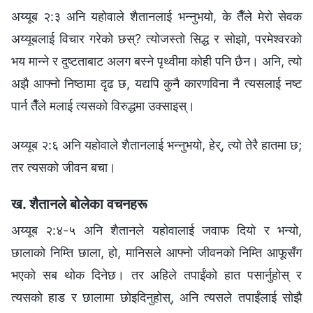
अय्यूब २:३ अनि यहोवाले शैतानलाई भन्‍नुभयो, के तैँले मेरो सेवक
अय्यूबलाई विचार गरेको छस्? त्योजस्तो सिद्ध र सोझो, परमेश्‍वरको
भय मान्‍ने र दुष्टताबाट अलग बस्‍ने पृथ्वीमा कोही पनि छैन। अनि, त्यो
अझै आफ्नो निष्ठामा दृढ छ, यद्यपि कुनै कारणविना नै त्यसलाई नष्ट
पार्न तैँले मलाई त्यसको विरुद्धमा उक्साइस्।
अय्यूब २:६ अनि यहोवाले शैतानलाई भन्नुभयो, हेर्, त्यो तेरै हातमा छ;
तर त्यसको जीवन बचा।
ख. शैतानले बोलेका वचनहरू
अय्यूब २:४-५ अनि शैतानले यहोवालाई जवाफ दियो र भन्यो,
छालाको निम्ति छाला, हो, मानिसले आफ्नो जीवनको निम्ति आफूसँग
भएको सब थोक दिनेछ। तर अहिले तपाईंको हात पसार्नुहोस् र
त्यसको हाड र छालामा छोइदिनुहोस्, अनि त्यसले तपाईंलाई सोझै