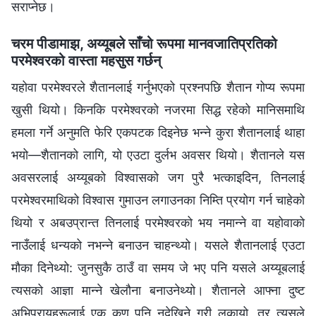
सराप्‍नेछ।
चरम पीडामाझ, अय्यूबले साँचो रूपमा मानवजातिप्रतिको
परमेश्‍वरको वास्ता महसुस गर्छन्
यहोवा परमेश्‍वरले शैतानलाई गर्नुभएको प्रश्‍नपछि शैतान गोप्य रूपमा
खुसी थियो। किनकि परमेश्‍वरको नजरमा सिद्ध रहेको मानिसमाथि
हमला गर्ने अनुमति फेरि एकपटक दिइनेछ भन्‍ने कुरा शैतानलाई थाहा
भयो—शैतानको लागि, यो एउटा दुर्लभ अवसर थियो। शैतानले यस
अवसरलाई अय्यूबको विश्‍वासको जग पुरै भत्काइदिन, तिनलाई
परमेश्‍वरमाथिको विश्‍वास गुमाउन लगाउनका निम्ति प्रयोग गर्न चाहेको
थियो र अबउप्रान्त तिनलाई परमेश्‍वरको भय नमान्‍ने वा यहोवाको
नाउँलाई धन्यको नभन्‍ने बनाउन चाहन्थ्यो। यसले शैतानलाई एउटा
मौका दिनेथ्यो: जुनसुकै ठाउँ वा समय जे भए पनि यसले अय्यूबलाई
त्यसको आज्ञा मान्‍ने खेलौना बनाउनेथ्यो। शैतानले आफ्ना दुष्ट
अभिप्रायहरूलाई एक कण पनि नदेखिने गरी लुकायो, तर त्यसले