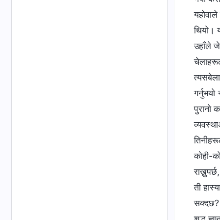
यहोवाले 
थियो। यस
उहाँले ज
चेलाहरू
त्यसबेला
गर्नुभय
पुरानो 
व्यवस्थ
तिनीहरू
कोही-को
राख्नुपर
ती हास्
सक्दछ? 
शुद्ध ज्