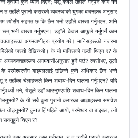
ामा कुनै ध्यान दिएन; येशू केवल उहाँले गर्नुपर्ने काम गर्न
, न त उहाँले पुरानो करारको व्यवस्थाको युगका वचनहरू अनुसार
ो काम त्योसँग सहमत छ कि छैन भनी उहाँले वास्ता गर्नुभएन, अनि
न् भनी वास्ता गर्नुभएन। उहाँले केवल आफूले गर्नुपर्ने काम
 अगमवक्ताहरूका अगमवाणीहरू प्रयोग गरे। मानिसहरूको नजरमा
मिलेको जस्तो देखिन्थ्यो। के यो मानिसको गल्ती थिएन र? के
ो काम अगमवक्ताहरूका अगमवाणीअनुसार हुनै पर्छ? त्यसोभए, ठूलो
के परमेश्‍वरसँग बाइबललाई उछिन्ने कुनै अधिकार छैन भन्‍ने
येशू र उहाँका चेलाहरूले किन शबाथ-दिन पालना गर्नुभएन? यदि
र्नुपर्थ्यो भने, येशूले उहाँ आउनुभएपछि शबाथ-दिन किन पालना
 पिउनुभयो? के यी सबै कुरा पुरानो करारका आज्ञाहरूमा समावेश
 किन तोड्नुभयो? कुनचाहिँ पहिले आयो, परमेश्‍वर वा बाइबल, त्यो
न सक्नुहुने थिएन र?
ो करारको काम अनुसार काम गर्नुभएन, न त उहाँले पुरानो करारका