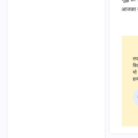
आजका दे
तप
बि
यो 
हाम