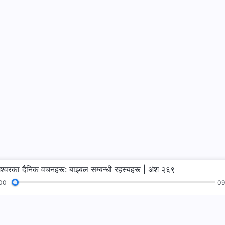
ेश्‍वरका दैनिक वचनहरू: बाइबल सम्‍बन्धी रहस्यहरू | अंश २६९
00
09