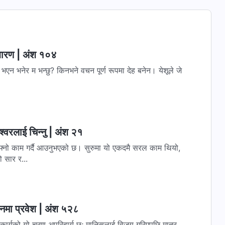
हधारण | अंश १०४
भएन भनेर म भन्छु? किनभने वचन पूर्ण रूपमा देह बनेन। येशूले जे
्‍वरलाई चिन्‍नु | अंश २१
 आफ्नो काम गर्दै आउनुभएको छ। सुरुमा यो एकदमै सरल काम थियो,
 सार र...
वनमा प्रवेश | अंश ५२८
ने कार्यको यो चरण अपरिहार्य छ; मानिसलाई विजय गरिएपछि मात्र