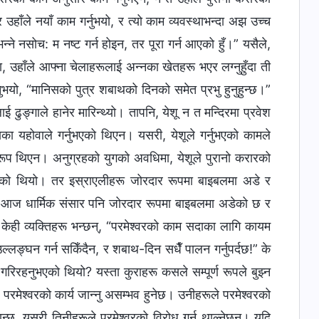
 उहाँले नयाँ काम गर्नुभयो, र त्यो काम व्यवस्थाभन्दा अझ उच्च
न्‍ने नसोच: म नष्ट गर्न होइन, तर पूरा गर्न आएको हुँ।” यसैले,
मा, उहाँले आफ्ना चेलाहरूलाई अन्नका खेतहरू भएर लग्नुहुँदा ती
ुभयो, “मानिसको पुत्र शबाथको दिनको समेत प्रभु हुनुहुन्छ।”
ुङ्गाले हानेर मारिन्थ्यो। तापनि, येशू न त मन्दिरमा प्रवेश
का यहोवाले गर्नुभएको थिएन। यसरी, येशूले गर्नुभएको कामले
नुरूप थिएन। अनुग्रहको युगको अवधिमा, येशूले पुरानो करारको
नुभएको थियो। तर इस्राएलीहरू जोरदार रूपमा बाइबलमा अडे र
न र? आज धार्मिक संसार पनि जोरदार रूपमा बाइबलमा अडेको छ र
 केही व्यक्तिहरू भन्छन्, “परमेश्‍वरको काम सदाका लागि कायम
 उल्लङ्घन गर्न सकिँदैन, र शबाथ-दिन सधैँ पालन गर्नुपर्दछ!” के
गरिरहनुभएको थियो? यस्ता कुराहरू कसले सम्पूर्ण रूपले बुझ्न
ेश्‍वरको कार्य जान्नु असम्भव हुनेछ। उनीहरूले परमेश्‍वरको
ैजान्छ, यसरी तिनीहरूले परमेश्‍वरको विरोध गर्न थाल्नेछन्। यदि