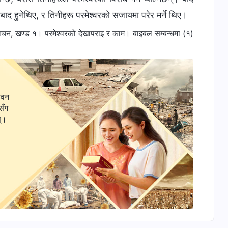
द हुनेथिए, र तिनीहरू परमेश्‍वरको सजायमा परेर मर्ने थिए।
न, खण्ड १। परमेश्‍वरको देखापराइ र काम। बाइबल सम्बन्धमा (१)
ीवन
सँग
स्।