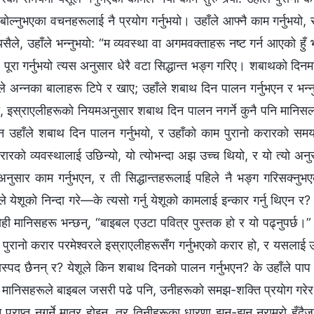
बोल्नुभएका वचनहरूलाई नै प्रयोग गर्नुभयो। उहाँले आफ्नै काम गर्नुभयो, र
ैले, उहाँले भन्नुभयो: “म व्यवस्था वा अगमवक्ताहरू नष्ट गर्न आएको हुँ भ
े पूरा गर्नुभयो त्यस अनुसार धेरै वटा सिद्धान्त भङ्ग गरिए। शबाथको दिन
ले अन्नका बालाहरू टिपे र खाए; उहाँले शबाथ दिन पालन गर्नुभएन र भन्न
, इस्राएलीहरूको नियमअनुसार शबाथ दिन पालन नगर्ने कुनै पनि मानिसलाई ढ
ो न उहाँले शबाथ दिन पालन गर्नुभयो, र उहाँको काम पुरानो करारको समय
करारको व्यवस्थालाई उछिन्यो, यो त्योभन्दा अझ उच्च थियो, र यो त्यो अ
ाअनुसार काम गर्नुभएन, र ती सिद्धान्तहरूलाई पहिले नै भङ्ग गरिसक्
ले येशूको निन्दा गरे—के त्यसो गर्नु येशूको कामलाई इन्कार गर्नु थिए
ही मानिसहरू भन्छन्‌, “बाइबल एउटा पवित्र पुस्तक हो र यो पढ्नुपर्छ।”
्छ, पुरानो करार परमेश्‍वरले इस्राएलीहरूसँग गर्नुभएको करार हो, र यसलाई
यास्पद छैनन् र? येशूले किन शबाथ दिनको पालन गर्नुभएन? के उहाँले पाप 
मानिसहरूले बाइबल जसरी पढे पनि, उनीहरूको समझ-शक्ति प्रयोग गरेर परम
ञान प्राप्त नगर्ने मात्र होइन, तर तिनीहरूका धारणा झन्-झन् नराम्रो हुँद