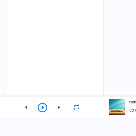
परम
00:
मेनु