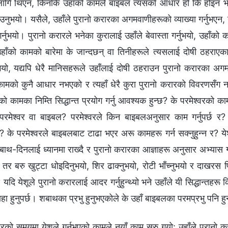
ागि थिएन, किनकि उहाँको कामले बाइबल त्यसको आधार हो कि होइन भन्ने कुर
आउनुभयो। यसैले, उहाँले पुरानो करारका अगमवाणीहरूको व्याख्या गर्नुभएन
र्नुभयो। पुरानो करारले भनेका कुरालाई उहाँले बेवास्ता गर्नुभयो, उहाँक
हाँको कामको बारेमा के जान्दछन् वा तिनीहरूले त्यसलाई दोषी ठहराएका छ
नुभयो, यद्यपि धेरै मानिसहरूले उहाँलाई दोषी ठहराउन पुरानो करारका
कामको कुनै आधार नभएको र त्यहाँ धेरै कुरा पुरानो करारको विवरणसँग न
रको कामका निम्ति सिद्धान्त प्रयोग गर्नु आवश्यक हुन्छ? के परमेश्‍वरक
परमेश्‍वर वा बाइबल? परमेश्‍वरले किन बाइबलअनुसार काम गर्नुपर्छ र? 
? के परमेश्‍वरले बाइबलबाट टाढा भएर अरू कामहरू गर्न सक्नुहुन्न र? 
शबाथ-दिनलाई ध्यानमा राख्दै र पुरानो करारका आज्ञाहरू अनुसार अभ्यास ग
न, तर बरु खुट्टा धोइदिनुभयो, शिर ढाक्नुभयो, रोटी भाँच्नुभयो र दाखरस
 यदि येशूले पुरानो करारलाई आदर गर्नुहुन्थ्यो भने उहाँले यी सिद्धान्तहरू
हा हुनुपर्छ। शबाथका प्रभु हुनुभएकोले के उहाँ बाइबलका परमप्रभु पनि हु
रको समयमा येशूले गर्नुभएको कामले नयाँ काम सुरु गर्‍यो: उहाँले पुरान