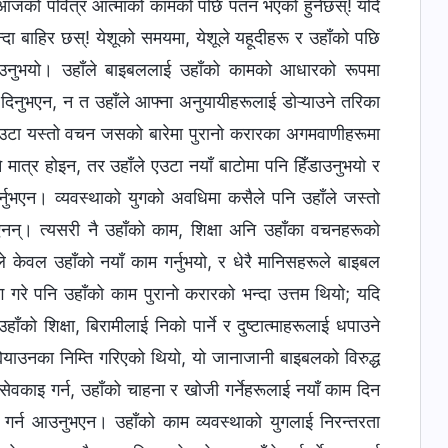
तँ आजको पवित्र आत्माको कामको पछि पतन भएको हुनेछस्! यदि
न्दा बाहिर छस्! येशूको समयमा, येशूले यहूदीहरू र उहाँको पछि
्याउनुभयो। उहाँले बाइबललाई उहाँको कामको आधारको रूपमा
 दिनुभएन, न त उहाँले आफ्ना अनुयायीहरूलाई डोऱ्याउने तरिका
यो—एउटा यस्तो वचन जसको बारेमा पुरानो करारका अगमवाणीहरूमा
मात्र होइन, तर उहाँले एउटा नयाँ बाटोमा पनि हिँडाउनुभयो र
 गर्नुभएन। व्यवस्थाको युगको अवधिमा कसैले पनि उहाँले जस्तो
ो थिएनन्। त्यसरी नै उहाँको काम, शिक्षा अनि उहाँका वचनहरूको
ले केवल उहाँको नयाँ काम गर्नुभयो, र धेरै मानिसहरूले बाइबल
योग गरे पनि उहाँको काम पुरानो करारको भन्दा उत्तम थियो; यदि
ँको शिक्षा, बिरामीलाई निको पार्ने र दुष्टात्माहरूलाई धपाउने
डोर्‍याउनका निम्ति गरिएको थियो, यो जानाजानी बाइबलको विरुद्ध
ेवकाइ गर्न, उहाँको चाहना र खोजी गर्नेहरूलाई नयाँ काम दिन
न गर्न आउनुभएन। उहाँको काम व्यवस्थाको युगलाई निरन्तरता