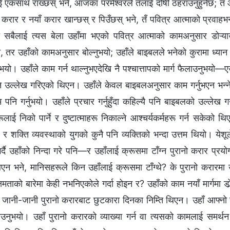
 एकसाथ राख्छस् भने, आजका परमेश्‍वरले तँलाई दोषी ठहराउनुहुनेछ; 
ो करार र नयाँ करार खान्छस् र पिउँछस् भने, तँ पवित्र आत्माको प्रवाहभ
रू सबैलाई त्यस बेला उहाँमा भएको पवित्र आत्माको कामअनुसार डोऱ
, तर उहाँको कामअनुसार बोल्नुभयो; उहाँले बाइबलले भनेको कुरामा ध्यान
नुभयो। उहाँले काम गर्न थाल्नुभएदेखि नै पश्चात्तापको मार्ग फैलाउनुभ
ि उल्लेख गरिएको थिएन। उहाँले केवल बाइबलअनुसार काम गर्नुभएन भन्ने 
म पनि गर्नुभयो। उहाँले प्रचार गर्नुहुँदा कहिल्यै पनि बाइबलको उल्लेख
ूलाई निको पार्ने र दुष्टात्माहरू निकाल्ने आश्‍चर्यकर्महरू गर्न सकेक
र शक्ति व्यवस्थाको युगको कुनै पनि व्यक्तिको भन्दा उत्तम थियो। येशू
र्दै उहाँको निन्दा गरे पनि—र उहाँलाई क्रूसमा टाँग्न पुरानो करार प्र
एन भने, मानिसहरूले किन उहाँलाई क्रूसमा टाँग्थे? के पुरानो करारमा उहा
्षमताको बारेमा केही नभनिएकोले गर्दा होइन र? उहाँको काम नयाँ मार्गमा 
 जानी-जानी पुरानो करारबाट छुटकारा दिनका निम्ति थिएन। उहाँ आफ्नो स
आउनुभयो। उहाँ पुरानो करारको व्याख्या गर्न वा त्यसको कामलाई समर्थ