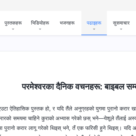
पुस्तकहरू
भिडियोहरू
भजनहरू
पढाइहरू
सुसमाचार
गर्नु
मानवजातिको भ्रष्टता उजागर गर्नु
जीवनमा प्रवेश
गन
परमेश्‍वरका दैनिक वचनहरू: बाइबल सम्
उटा ऐतिहासिक पुस्तक हो, र यदि तैंले अनुग्रहको युगमा पुरानो करार 
रारको समयमा चाहिने कुराको अभ्यास गरेको छस् भने—येशूले तँलाई अस्वीकार
ा पुरानो करार लागू गरेको थिइस् भने, तँ एक फरिसी हुने थिइस्। यदि आ