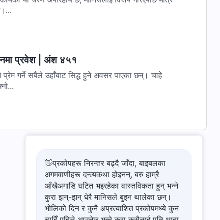
।...
वनमा प्रवेश | अंश ४५१
 प्रेम गर्ने सबैले उहाँबाट सिद्ध हुने अवसर पाएका छन्। चाहे
नो...
👋प्रकोपहरू निरन्तर बढ्दै जाँदा, बाइबलका
अगमवाणीहरू दन्त्यकथा होइनन्, बरु हाम्रै
आँखैअगाडि घटित भइरहेका वास्तविकता हुन् भन्ने
कुरा झन्-झन् धेरै मानिसले बुझ्न थालेका छन्।
भोलिको दिन र कुनै अप्रत्याशित प्रकोपमध्ये कुन
चाहिँ पहिले आउनेछ भन्ने कुरा कसैलाई पनि थाहा