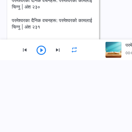
परमेश्‍वरका दैनिक वचनहरू: परमेश्‍वरको कामलाई
चिन्‍नु | अंश २३०
परमेश्‍वरका दैनिक वचनहरू: परमेश्‍वरको कामलाई
चिन्‍नु | अंश २३१
परम
00:
मेनु
गृहपृष्ठ
पुस्तकहरू
भिडियोहरू
सर्वशक्तिमान्‌ परमेश्‍वरको मण्डली App डाउनलोड गर्नुहोस्