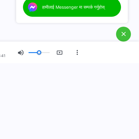
हामीलाई Messenger मा सम्पर्क गर्नुहोस्
:41
नयाँ युग
चित्र प्रदर्शन
हाम्रो बारेमा
स्