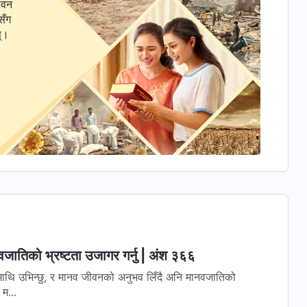
ीवन
सँग
स्।
वजातिको भ्रष्टता उजागर गर्नु | अंश ३६६
्डमाथि उभिन्छु, र मानव जीवनको अनुभव लिँदै अनि मानवजातिको
 म...