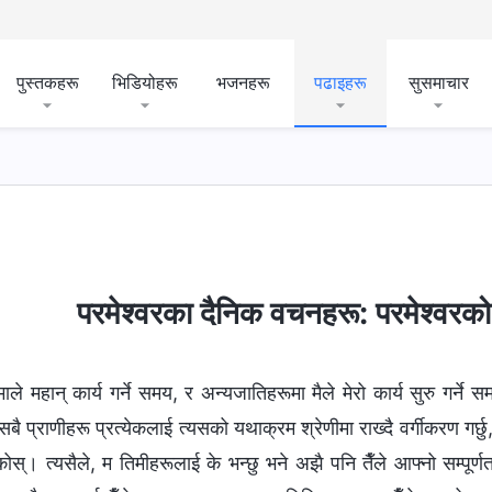
पुस्तकहरू
भिडियोहरू
भजनहरू
पढाइहरू
सुसमाचार
ँसँग जे छ र उहाँ जे हुनुहुन्छ
बाइबल सम्‍बन्धी रहस्यहरू
धार्मिक
परमेश्‍वरका दैनिक वचनहरू: परमेश्‍वरक
माले महान् कार्य गर्ने समय, र अन्यजातिहरूमा मैले मेरो कार्य सुरु गर्न
बै प्राणीहरू प्रत्येकलाई त्यसको यथाक्रम श्रेणीमा राख्दै वर्गीकरण गर
स्। त्यसैले, म तिमीहरूलाई के भन्छु भने अझै पनि तैँले आफ्नो सम्पूर्ण