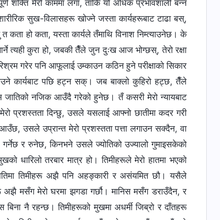
सम्पूर्ण शक्ति मेरो काममा लगा, ताकि यो अधिक प्रभावशाली बन्न
वा शारीरिक सुख-विलासहरू खोज्ने जस्ता कार्यहरूबाट टाढा बस्,
ु त कता हो कता, यस्ता कार्यले तँमाथि विनाश निम्त्याउनेछ। के
्ने त्यही कुरा हो, जबकी तैँले जुन दुःख आज भोग्छस्‌, तेरो रक्षा
 परिश्रम गरेर पनि आफूलाई उम्काउन कठिन हुने परीक्षाको सिकार
ाउने कार्यबाट पछि हट्न सक्। जब बाक्लो कुहिरो हट्छ, तैँले
स जातिको नजिक आउँदै गरेको हुनेछ। तँ कसरी मेरो न्यायबाट
ई मेरो प्रशस्तता दिन्छु, उसले यसलाई आफ्नो छातीमा कदर गरी
आउँछ, उसले उप्रान्त मेरो प्रशस्तता पत्ता लगाउन सक्दैन, वा
र्नेछ र रुनेछ, किनभने उसले ज्योतिको उज्यालो गुमाइसकेको
मुखको धारिलो तरबार मात्र हो। तिमीहरूले मेरो हातमा भएको
्थितिमा तिमीहरू अझै पनि अहङ्कारी र असंयमित छौ। यसैले
रू अझै मसँग मेरो घरमा झगडा गर्छौ। मानिस मसँग डराउँदैन, र
बिना नै रहन्छ। तिमीहरूको मुखमा अधर्मी जिब्रो र दाँतहरू