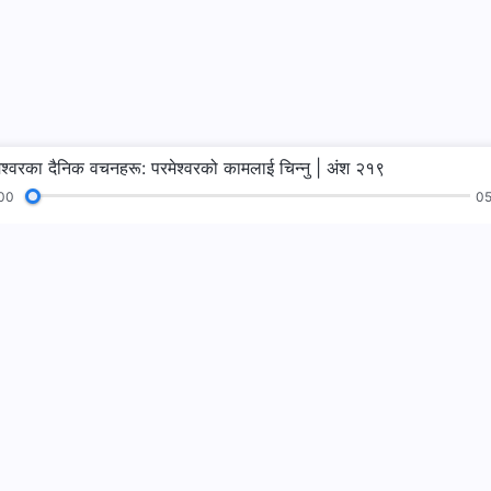
ेश्‍वरका दैनिक वचनहरू: परमेश्‍वरको कामलाई चिन्‍नु | अंश २१९
00
05
भजनहरू
पढाइहरू
सुसमाचार
गवाहीहरू
हामीलाई फलो गर्नुहो