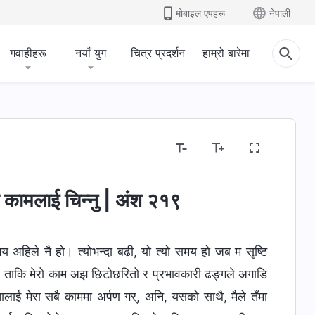
मोबाइल एपहरू
नेपाली
गवाहीहरू
नयाँ युग
चित्र प्रदर्शन
हाम्रो बारेमा
 धारणाहरू खुलासा गर्नु
मानवजातिको भ्रष्टता उजागर गर्नु
जीवनम
ो कामलाई चिन्‍नु | अंश २१९
े समय अहिले नै हो। त्योभन्दा बढी, यो त्यो समय हो जब म सृष्टि
्छु, ताकि मेरो काम अझ छिटोछरितो र प्रभावकारी ढङ्गले अगाडि
तालाई मेरा सबै काममा अर्पण गर्‌, अनि, यसको साथै, मैले तँमा