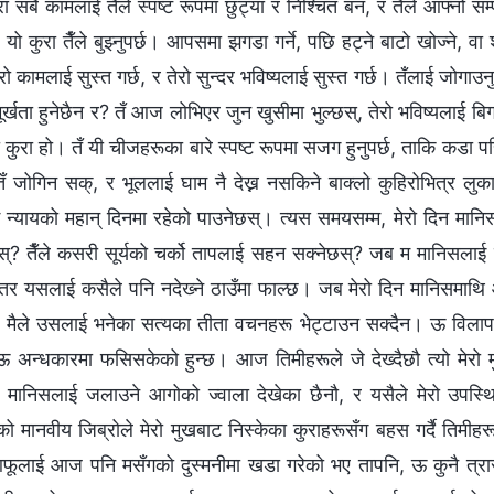
रा सबै कामलाई तैँले स्पष्ट रूपमा छुट्या र निश्चित बन, र तैँले आफ्नो 
यो कुरा तैँले बुझ्नुपर्छ। आपसमा झगडा गर्ने, पछि हट्ने बाटो खोज्ने, 
ो कामलाई सुस्त गर्छ, र तेरो सुन्दर भविष्यलाई सुस्त गर्छ। तँलाई जोगाउन
मूर्खता हुनेछैन र? तँ आज लोभिएर जुन खुसीमा भुल्छस्‌, तेरो भविष्यलाई बिगार
यही कुरा हो। तँ यी चीजहरूका बारे स्पष्ट रूपमा सजग हुनुपर्छ, ताकि कडा
तँ जोगिन सक्, र भूललाई घाम नै देख्न नसकिने बाक्लो कुहिरोभित्र लुक
न्यायको महान् दिनमा रहेको पाउनेछस्‌। त्यस समयसम्म, मेरो दिन मानि
स्‌? तैँले कसरी सूर्यको चर्को तापलाई सहन सक्‍नेछस्‌? जब म मानिसला
, तर यसलाई कसैले पनि नदेख्‍ने ठाउँमा फाल्छ। जब मेरो दिन मानिसमाथि 
ि मैले उसलाई भनेका सत्यका तीता वचनहरू भेट्टाउन सक्दैन। ऊ विलाप ग
 ऊ अन्धकारमा फसिसकेको हुन्छ। आज तिमीहरूले जे देख्दैछौ त्यो मेरो 
ा मानिसलाई जलाउने आगोको ज्वाला देखेका छैनौ, र यसैले मेरो उपस
को मानवीय जिब्रोले मेरो मुखबाट निस्केका कुराहरूसँग बहस गर्दै तिमीह
ूलाई आज पनि मसँगको दुस्मनीमा खडा गरेको भए तापनि, ऊ कुनै त्रास 