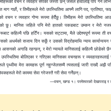
मीहरूको वचन र व्यवहार सर्पका जस्ता छन् जसले हव्वालाई पाप गर्न लो
त माग गर्छौ, र तिमीहरूले मेरो उपस्थितिमा आफ्नै लागि पद, प्रतिष्ठा, फ
को वचन र व्यवहार गोप्य रूपमा हेर्दैछु। तिमीहरू मेरो उपस्थितिमा आ
ेको छु। मानिस जहिले पनि मेरो हातको पकडबाट उम्कन र मेरो न
रूबाट कहिल्यै पछि हटिँन। यसको सट्टामा, मैले उद्देश्यपूर्ण रूपमा ती व
निसको अधर्मको सजाय दिन सकूँ र उसको विद्रोहमाथि न्याय कार्यान्वयन 
याय आसनको अगाडि रहन्छन्, र मेरो न्यायले मानिसलाई कहिल्यै छोडेको छ
 उपस्थितिमा बोलिएका र गरिएका मानिसका वचनहरू र व्यवहारहरूलाई जलाउ
ले पृथ्वीमा मेरा कामहरू पूर्ण नहुन्जेलसम्मै त्यसलाई जारी राख्दै अझै
ेवकहरूले मेरो काममा सेवा गरेजस्तै गरी सेवा गर्नेछन्।
—वचन, खण्ड १। परमेश्‍वरको देखापराइ र क