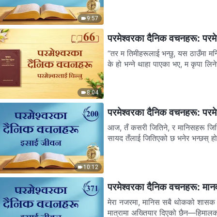
9:57
परमेश्‍वरका दैनिक वचनहरू: परमेश
“तर म तिमीहरूलाई भन्छु, यस ठाउँमा मन्
के हो भन्‍ने थाहा पाएका भए, म कृपा लिनेछ
8:04
परमेश्‍वरका दैनिक वचनहरू: परमे
आज, तँ कसरी जितिने, र मानिसहरू जितिएप
सायद तँलाई जितिएको छ भनेर भन्छस् होल
10:12
परमेश्‍वरका दैनिक वचनहरू: मान
मेरा नजरमा, मानिस सबै थोकको शासक हो
मात्रामा अख्तियार दिएको छैन—हिमालका