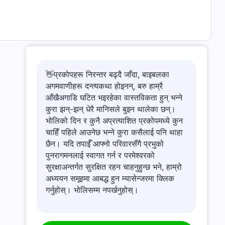
👋प्रकोपहरू निरन्तर बढ्दै जाँदा, बाइबलका
अगमवाणीहरू दन्त्यकथा होइनन्, बरु हाम्रै
आँखैअगाडि घटित भइरहेका वास्तविकता हुन् भन्ने
कुरा झन्-झन् धेरै मानिसले बुझ्न थालेका छन्।
भोलिको दिन र कुनै अप्रत्याशित प्रकोपमध्ये कुन
चाहिँ पहिले आउनेछ भन्ने कुरा कसैलाई पनि थाहा
छैन। यदि तपाईँ आफ्नो परिवारसँगै प्रभुको
पुनरागमनलाई स्वागत गर्न र परमेश्‍वरको
सुरक्षाअन्तर्गत सुरक्षित रहन चाहनुहुन्छ भने, हाम्रो
अध्ययन समूहमा आबद्ध हुन म्यासेन्जरमा क्लिक
गर्नुहोस्। भोलिसम्म नपर्खनुहोस्।