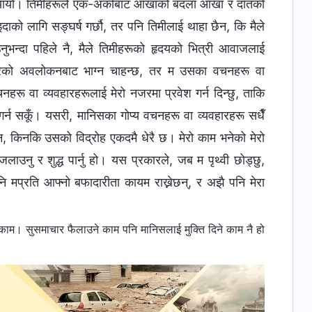
भ्यायो। तिमीहरूले एक-अर्काबाट आँखाको बदला आँखा र दाँतको
ाइदाको लागि सङ्घर्ष गर्छौ, तर पनि तिमीलाई थाहा छैन, कि मैले
उनुभन्दा पहिले नै, मैले तिमीहरूको हृदयको भित्री आवाजलाई
जरको अवलोकनबाट भाग्न चाहन्छ, तर म उसका वचनहरू वा
चनहरू वा व्यवहारहरूलाई मेरो नजरमा प्रवेश गर्न दिन्छु, ताकि
गर्न सकूँ। यसरी, मानिसका गोप्य वचनहरू वा व्यवहारहरू सधैँ
ैन, किनकि उसको विद्रोह एकदमै धेरै छ। मेरो काम भनेको मेरो
नु र शुद्ध पार्नु हो। यस प्रकारले, जब म पृथ्वी छोड्छु,
 पनि मप्रति आफ्नो बफादारीता कायम राख्नेछन्, र अझै पनि मेरा
ाम। सुसमाचार फैलाउने काम पनि मानिसलाई मुक्ति दिने काम नै हो