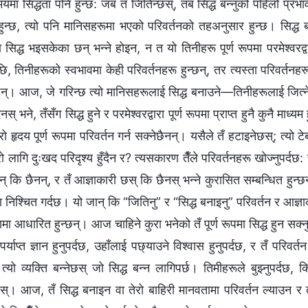
मा सिद्धता पनि हुन्छ: जब तँ जितिन्छस्, तब सिद्ध बन्नुको पहिलो प्रभाव
 हुन्छ, त्यो पनि मानिसहरूमा भएको परिवर्तनको तहअनुसार हुन्छ। सिद्
मा सिद्ध भइसकेका छन् भन्ने होइन, न त यो तिनीहरू पूर्ण रूपमा परमेश्‍वरद
, तिनीहरूको स्वभावमा केही परिवर्तनहरू हुन्छन्, तर त्यस्ता परिवर्तनहरू प
छन्। आज, जे गरिन्छ त्यो मानिसहरूलाई सिद्ध बनाउने—तिनीहरूलाई जित्ने
ैनस् भने, तँसँग सिद्ध हुने र परमेश्‍वरद्वारा पूर्ण रूपमा प्राप्त हुनै कुनै माध
रो हृदय पूर्ण रूपमा परिवर्तन गर्न सक्‍नेछैनन्। यसैले तँ हटाइनेछस्; त्यो 
रो लागि दुःखद परिदृश्य हुँदैन र? त्यसकारण तैँले परिवर्तनहरू खोज्नुपर्दछ: चा
 कि छैनन्, र तँ आज्ञाकारी छस् कि छैनस् भन्ने कुरासित सम्बन्धित हुन्छन्,
रा निश्चित गर्दछ। यो जान् कि “जितिनु” र “सिद्ध बनाइनु” परिवर्तन र आज्ञाक
रामा आधारित हुन्छन्। आज चाहिने कुरा भनेको तँ पूर्ण रूपमा सिद्ध हुन सक्‍
पर्याप्त ज्ञान हुनुपर्दछ, उहाँलाई पछ्याउने विश्‍वास हुनुपर्दछ, र तँ परिवर्त
 त्यो व्यक्ति बन्नेछस् जो सिद्ध बन्‍न लागिपर्छ। तिमीहरूले बुझ्नुपर्दछ,
्। आज, तँ सिद्ध बनाइन वा तेरो बाहिरी मानवतामा परिवर्तन ल्याउन र तेर