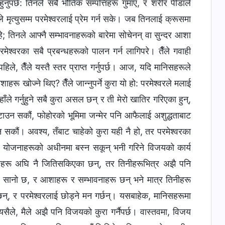
हुनुपर्छ: तिनले सबै भौतिक सम्पत्तिहरू गुमाए, र शरीर पीडाले
 मृत्युसम्म परमेश्‍वरलाई प्रेम गर्न सके। जब तिनलाई क्रूसमा
िरहे; तिनले आफ्नै सम्भावनाहरूको बारेमा सोचेनन् वा सुन्दर आशा
मेश्‍वरका सबै प्रबन्धहरूको पालन गर्न लागिपरे। तैँले गवाही
पहिले, तैँले यस्तै स्तर प्राप्त गर्नुपर्छ। आज, यदि मानिसहरूले
रू खोज्ने थिए? तैँले जान्नुपर्ने कुरा यो हो: परमेश्‍वरले मलाई
ाँले गर्नुहुने सबै कुरा असल छन् र ती मेरो खातिर गरिएका हुन्,
टाउन सकौं, फोहोरको भूमिमा जन्‍मेर पनि आफैलाई अशुद्धताबाट
 सकौं। अवश्य, तँबाट चाहेको कुरा यही नै हो, तर परमेश्‍वरका
 सबै योजनाहरूको अधीनमा बस्न सकून् भनी गरिने विजयको कार्य
िसहरू अघि नै जितिसकिएका छन्, तर तिनीहरूभित्र अझै पनि
रै सानो छ, र आशाहरू र सम्भावनाहरू छन् भने मात्र तिनीहरू
, र परमेश्‍वरलाई छोड्ने मन गर्छन्। यसबाहेक, मानिसहरूमा
यसैले, मैले अझै पनि विजयको कुरा गर्नैपर्छ। वास्तवमा, विजय