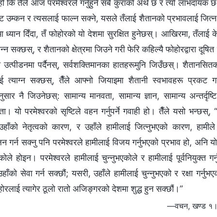
हो कि तैँले आज परमेश्‍वरले गर्नुहुने सबै कुराको अर्थ छ र त्यो लाभदायक 
ट उम्कन र त्यसलाई फाल्न सक्‍ने, यसले तँलाई शैतानको प्रभावलाई जित्न,
ा ध्यान दिँदा, तँ फोहोरको यो देशमा सुरक्षित हुनेछस्। आखिरमा, तँलाई 
न्न सक्छस्, र शैतानको क्षेत्रमा जिउने गरी फेरि कहिल्यै फोहोरद्वारा दू
ा उत्पीडनमा पर्दैनस्, सर्वशक्तिमानका हातहरूमुनि जिउँछस्। शैतानसित
ई त्याग्न सक्छस्, तैँले आफ्नो जियाइमा शैतानी स्वभावहरू प्रकट गर्दैन
नुसार नै जिउनेछस्: सामान्य मानवता, सामान्य ज्ञान, सामान्य अन्तर्दृष्टि,
ा। यो परमेश्‍वरको सृष्टिले वहन गर्नुपर्ने गवाही हो। तैँले यसो भन्छस्,
हाँको नेतृत्वको कारण, र उहाँले हामीलाई जित्नुभएको कारण, हामी
न गर्न सक्नु पनि परमेश्‍वरले हामीलाई विजय गर्नुभएको प्रभाव हो, अनि 
रेकोले होइन। परमेश्‍वरले हामीलाई चुन्नुभएकोले र हामीलाई पूर्वनियुक
उहाँको सेवा गर्न सक्छौं; यसरी, उहाँले हामीलाई चुन्नुभएको र रक्षा गर्न
रलाई त्यागेर ठूलो रातो अजिङ्गरको देशमा शुद्ध हुन सक्छौं।”
—वचन, खण्ड १। प