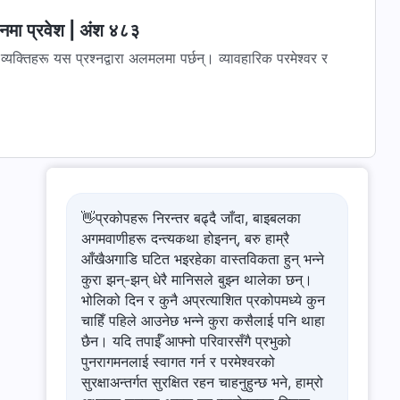
वनमा प्रवेश | अंश ४८३
रै व्यक्तिहरू यस प्रश्नद्वारा अलमलमा पर्छन्। व्यावहारिक परमेश्‍वर र
👋प्रकोपहरू निरन्तर बढ्दै जाँदा, बाइबलका
अगमवाणीहरू दन्त्यकथा होइनन्, बरु हाम्रै
आँखैअगाडि घटित भइरहेका वास्तविकता हुन् भन्ने
कुरा झन्-झन् धेरै मानिसले बुझ्न थालेका छन्।
भोलिको दिन र कुनै अप्रत्याशित प्रकोपमध्ये कुन
चाहिँ पहिले आउनेछ भन्ने कुरा कसैलाई पनि थाहा
छैन। यदि तपाईँ आफ्नो परिवारसँगै प्रभुको
पुनरागमनलाई स्वागत गर्न र परमेश्‍वरको
सुरक्षाअन्तर्गत सुरक्षित रहन चाहनुहुन्छ भने, हाम्रो