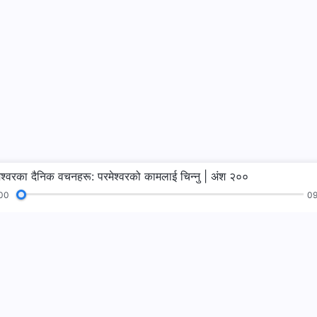
ेश्‍वरका दैनिक वचनहरू: परमेश्‍वरको कामलाई चिन्‍नु | अंश २००
00
09
भजनहरू
पढाइहरू
सुसमाचार
गवाहीहरू