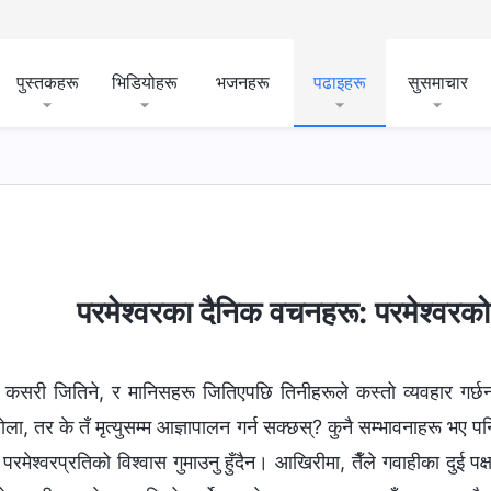
पुस्तकहरू
भिडियोहरू
भजनहरू
पढाइहरू
सुसमाचार
ँसँग जे छ र उहाँ जे हुनुहुन्छ
बाइबल सम्‍बन्धी रहस्यहरू
धार्मिक
परमेश्‍वरका दैनिक वचनहरू: परमेश्‍वरक
कसरी जितिने, र मानिसहरू जितिएपछि तिनीहरूले कस्तो व्यवहार गर्छन्
ोला, तर के तँ मृत्युसम्म आज्ञापालन गर्न सक्छस्? कुनै सम्भावनाहरू भए प
े परमेश्‍वरप्रतिको विश्‍वास गुमाउनु हुँदैन। आखिरीमा, तैँले गवाहीका दुई पक्