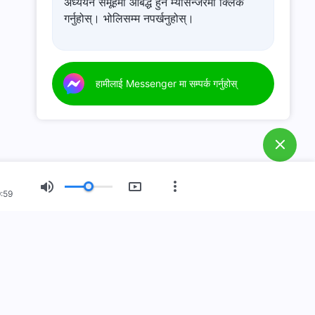
अध्ययन समूहमा आबद्ध हुन म्यासेन्जरमा क्लिक
गर्नुहोस्। भोलिसम्म नपर्खनुहोस्।
हामीलाई Messenger मा सम्पर्क गर्नुहोस्
:59
नयाँ युग
चित्र प्रदर्शन
हाम्रो बारेमा