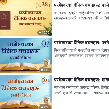
परमेश्‍वरका दैनिक वचनहरू: परमेश
परमेश्‍वरले इन्द्रेनीलाई मानिससँगको आ
खण्डहरू) उत्पत्ति ९:११-१३ अनि म ति
16:59
परमेश्‍वरका दैनिक वचनहरू: परमेश
फिलाडेल्फियाको मण्डलीले आकार लिएको छ,
असङ्ख्यौं सन्तहरूका हृदयमा परमेश्‍वरप्र
8:00
परमेश्‍वरका दैनिक वचनहरू: मान
जब-जब गन्तव्यको उल्लेख गरिन्छ, तिमीह
यस्तो कुरा हो जसको बारेमा तिमीहरू विश
9:38