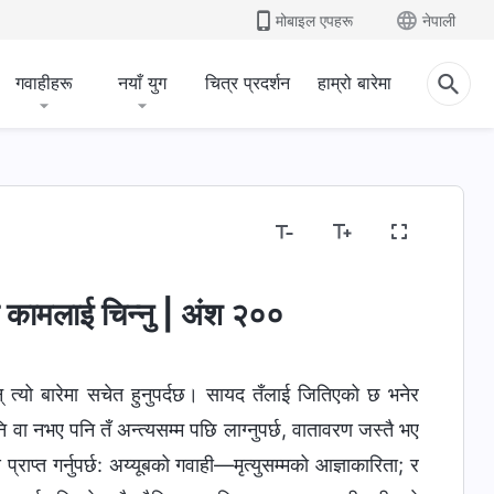
मोबाइल एपहरू
नेपाली
गवाहीहरू
नयाँ युग
चित्र प्रदर्शन
हाम्रो बारेमा
 धारणाहरू खुलासा गर्नु
मानवजातिको भ्रष्टता उजागर गर्नु
जीवनम
ो कामलाई चिन्‍नु | अंश २००
 त्यो बारेमा सचेत हुनुपर्दछ। सायद तँलाई जितिएको छ भनेर
नि वा नभए पनि तँ अन्त्यसम्म पछि लाग्नुपर्छ, वातावरण जस्तै भए
ष प्राप्त गर्नुपर्छ: अय्यूबको गवाही—मृत्युसम्मको आज्ञाकारिता; र