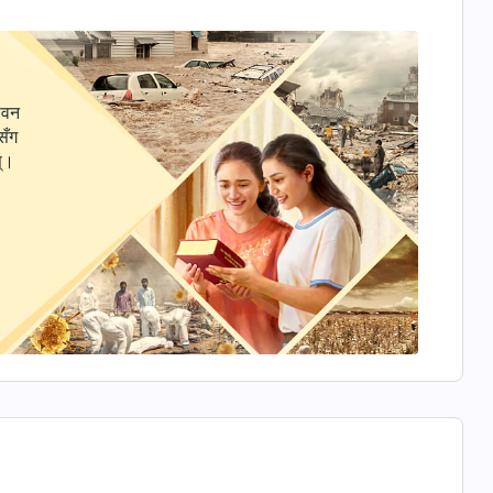
ीवन
सँग
स्।