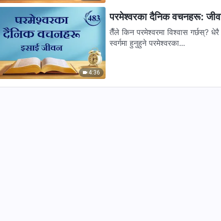
परमेश्‍वरका दैनिक वचनहरू: जी
तैँले किन परमेश्‍वरमा विश्‍वास गर्छस्? धे
स्वर्गमा हुनुहुने परमेश्‍वरका...
4:36