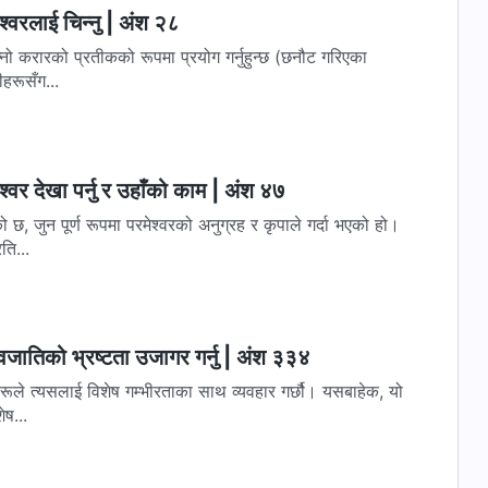
्‍वरलाई चिन्‍नु | अंश २८
फ्नो करारको प्रतीकको रूपमा प्रयोग गर्नुहुन्छ (छनौट गरिएका
मीहरूसँग...
्‍वर देखा पर्नु र उहाँको काम | अंश ४७
 जुन पूर्ण रूपमा परमेश्‍वरको अनुग्रह र कृपाले गर्दा भएको हो।
ति...
वजातिको भ्रष्टता उजागर गर्नु | अंश ३३४
रूले त्यसलाई विशेष गम्भीरताका साथ व्यवहार गर्छौ। यसबाहेक, यो
ेष...