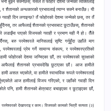
छ भनी बुझ्न सक्नेछस्: यसले तँ फोहोर देशमा जन्मेको व्यक्तिलाई
 र शैतानको अन्धकारको प्रभावलाई त्याग्‍न सक्‍ने बनाउँछ। यी
के गवाही दिन लगाइन्छ? तँ फोहोरको देशमा जन्मेको छस्, तर तँ
षित हुँदैनस्, तर आफैलाई शैतानको प्रभावबाट छुटाउँछस्, शैतानको
को लडाइँमा पाएको विजयको गवाही र प्रमाण यही नै हो। तैँले
स्, बरु परमेश्‍वरले मानिसलाई सृष्टि गर्नुहुँदा उहाँले माग
 परमेश्‍वरलाई प्रेम गर्ने सामान्य संकल्प, र परमेश्‍वरप्रतिको
 “हामी फोहोरको देशमा जन्मिएका छौं, तर परमेश्‍वरको सुरक्षाको
ले आफैलाई शैतानको प्रभावदेखि छुटाएका छौं। आज हामीले
यो हामी असल भएकोले, वा हामीले स्वाभाविक रूपले परमेश्‍वरलाई
्त गर्नुभएकोले आज हामीलाई विजय गरिएको, र उहाँको गवाही दिन
ुभएकोले पनि, हामी शैतानको क्षेत्रबाट बचाइएका र छुटाइएका छौं,
रमेश्‍वरको देखापराइ र काम। विजयको कामको भित्री सत्यता (२)