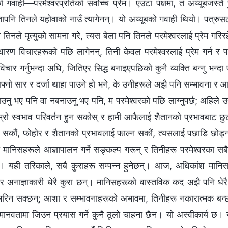
 गवाही—परमेश्‍वरप्रतिको सर्वोच्च प्रेम। एउटा पक्षमा, तँ अय्यूबजस्तै 
तापनि तिनले यहोवाको नाउँ त्यागेनन्। यो अय्यूबको गवाही थियो। पत्रुसले
र तिनले मृत्युको सामना गरे, त्यस बेला पनि तिनले परमेश्‍वरलाई प्रेम गर
ारण विचारहरूको पछि लागेनन्, तिनी केवल परमेश्‍वरलाई प्रेम गर्न र पर
 विचार गर्नुभन्दा अघि, जितिएर सिद्ध बनाइएपछिको कुनै व्यक्ति बन्नु भन्दा 
आफ्नो सार र दर्जा थाहा पाउने हो भने, के उनीहरूले अझै पनि सम्भावना र आशाह
ाउनु भए पनि वा नबनाउनु भए पनि, म परमेश्‍वरको पछि लाग्नुपर्छ; अहिले उह
म्रो स्वभाव परिवर्तन हुन सकोस् र हामी आफैलाई शैतानको प्रभावबाट छु
र्न सकौं, फोहोर र शैतानको प्रभावलाई फाल्न सकौं, त्यसलाई पछाडि छोड्न
यो मानिसहरूले आज्ञापालन गर्ने सङ्कल्प गरून् र तिनीहरू परमेश्‍वरका
हो। यही तरिकाले, सबै कुराहरू सम्पन्न हुनेछन्। आज, अधिकांश मान
ी र अनाज्ञाकारी धेरै कुरा छन्। मानिसहरूको वास्तविक कद अझै पनि धे
रिन सक्छन्; आशा र सम्भावनाहरूको अभावमा, तिनीहरू नकारात्मक बन्छन्
 मानवतामा जिउन प्रयास गर्ने कुनै ठूलो चाहना छैन। यो अस्वीकार्य छ। 