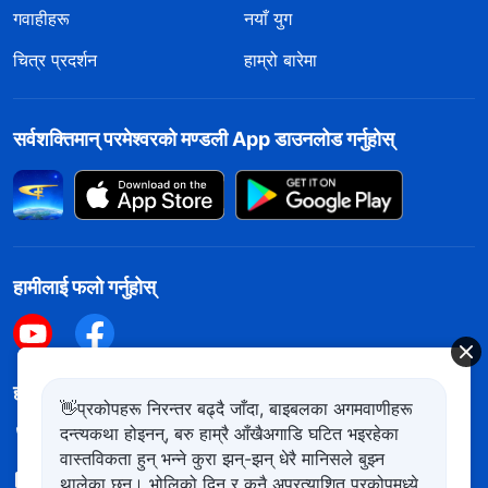
गवाहीहरू
नयाँ युग
चित्र प्रदर्शन
हाम्रो बारेमा
सर्वशक्तिमान्‌ परमेश्‍वरको मण्डली App डाउनलोड गर्नुहोस्
हामीलाई फलो गर्नुहोस्
हामीलाई सम्पर्क गर्नुहोस
👋प्रकोपहरू निरन्तर बढ्दै जाँदा, बाइबलका अगमवाणीहरू
दन्त्यकथा होइनन्, बरु हाम्रै आँखैअगाडि घटित भइरहेका
+977-981-140-9021
वास्तविकता हुन् भन्ने कुरा झन्-झन् धेरै मानिसले बुझ्न
contact.ne@kingdomsalvation.org
थालेका छन्। भोलिको दिन र कुनै अप्रत्याशित प्रकोपमध्ये