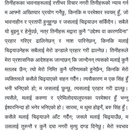
तिनीहरूका भावनाहरूलाई रत्तीभर विचार नगरी तिनीहरूको न्याय गर्न
म आफ्नो अख्तियार प्रयोग गर्नेछु, किनकि म परमेश्‍वर स्वयम्‌ हुँ, जो
भावनाहीन र प्रतापी हुनुहुन्छ र जसलाई चिढ्याउन सकिँदैन। सबैले
यो बुझ्नु र हेर्नुपर्छ, नत्र तिनीहरू मद्वारा कुनै “उद्देश्य वा कारणविना”
प्रहार गरिएर ढालिनेछन् र नाश पारिनेछन्, किनकि मलाई
चिढ्याउनेहरू सबैलाई मेरो डन्डाले प्रहार गरी ढाल्नेछ। तिनीहरूले
मेरा प्रशासनिक आदेशहरू जान्दछन् कि जान्दैनन् त्यसको मलाई कुनै
मतलब छैन; त्यो मेरो निम्ति कुनै परिणामको हुनेछैन, किनकि मेरो
व्यक्तित्वले कसैले चिढ्याएको सहन गर्दैन। त्यसैकारण म एक सिंह हुँ
भनी भनिएको हो; म जसलाई छुन्छु, त्यसलाई प्रहार गरी ढाल्छु।
त्यसैले, मलाई करुणा र प्रेमिलोदयालुपनका परमेश्‍वर हुँ भन्‍नु
ईश्‍वरनिन्दा हो भनेर भनिएको हो। सारमा, म थुमा होइनँ, बरु सिंह हुँ।
कसैले मलाई चिढ्याउने आँट गर्दैन; जसले मलाई चिढ्याउँछ, म
उसलाई तुरुन्तै र कुनै दया नगरी मृत्यु दण्ड दिनेछु। मेरो स्वभाव