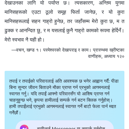
देखाउनका लागि यो पर्याप्‍त छ। त्यसकारण, अन्तिम युगमा
मानिसहरूको एउटा ठूलो समूह फिर्ता जानेछ, र यो कुरा
मानिसहरूलाई सहन गाह्रो हुनेछ, तर जहाँसम्म मेरो कुरा छ, म त
ढुक्‍क र आनन्दित छु, र म यसलाई कुनै गाह्रो कामको रूपमा हेर्दिनँ।
मेरो स्वभाव नै यही हो।
—वचन, खण्ड १। परमेश्‍वरको देखापराइ र काम। प्रारम्‍भमा ख्रीष्‍टका
वाणीहरू, अध्याय १२०
तपाई र तपाईको परिवारलाई अति आवश्यक छ भनेर आह्वान गर्दै: पीडा
बिना सुन्दर जीवन बिताउने मौका प्राप्त गर्न प्रभुको आगमनलाई
स्वागत गर्नु। यदि तपाईं आफ्नो परिवारसँग यो आशिष प्राप्त गर्न
चाहनुहुन्छ भने, कृपया हामीलाई सम्पर्क गर्न बटन क्लिक गर्नुहोस्।
हामी तपाईंलाई प्रभुको आगमनलाई स्वागत गर्ने बाटो फेला पार्न मद्दत
गर्नेछौं।
हामीलाई Messenger मा सम्पर्क गर्नुहोस्