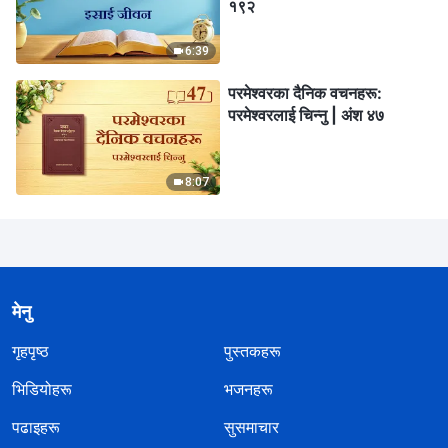
१९२
6:39
परमेश्‍वरका दैनिक वचनहरू:
परमेश्‍वरलाई चिन्‍नु | अंश ४७
8:07
मेनु
गृहपृष्ठ
पुस्तकहरू
भिडियोहरू
भजनहरू
पढाइहरू
सुसमाचार