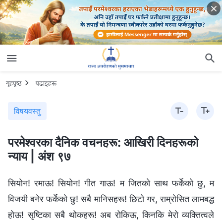
गृहपृष्ठ
पढाइहरू
विषयवस्तु
परमेश्‍वरका दैनिक वचनहरू: आखिरी दिनहरूको
न्याय | अंश ९७
सियोन! रमाऊ! सियोन! गीत गाऊ! म जितको साथ फर्केको छु, म
विजयी बनेर फर्केको छु! सबै मानिसहरू! छिटो गर, राम्रोसित लामबद्ध
होऊ! सृष्टिका सबै थोकहरू! अब रोकिऊ, किनकि मेरो व्यक्तित्वले