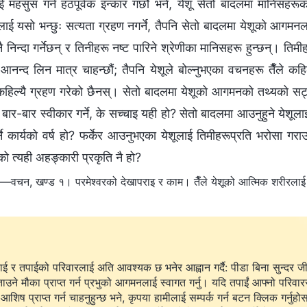
ाई महसुस गर्न हठपूर्वक इन्कार गर्छौ भने, येशू सेतो बादलमा मानिसहर
ाई यसो भन्छुः सत्यता ग्रहण नगर्ने, तैपनि सेतो बादलमा येशूको आगमनलाई अ
नै निन्दा गर्नेछन् र तिनीहरू नष्ट पारिने श्रेणीका मानिसहरू हुन्छन्। तिमी
 आनन्द लिन मात्र चाहन्छौं; तैपनि येशूले बोल्नुभएका वचनहरू तैँले कह
कहिल्यै ग्रहण गरेको छैनस्। सेतो बादलमा येशूको आगमनको तथ्यको सट्
ि बार-बार स्वीकार गर्ने, के सच्चाइ यही हो? सेतो बादलमा आउनुहुने येश
्ने कार्यको वर्ष हो? फर्केर आउनुभएका येशूलाई तिमीहरूप्रति भरोसा गरा
ो त्यही अहङ्कारी प्रकृति नै हो?
—वचन, खण्ड १। परमेश्‍वरको देखापराइ र काम। तैँले येशूको आत्मिक शरीरलाई देख्द
ाई र तपाईको परिवारलाई अति आवश्यक छ भनेर आह्वान गर्दै: पीडा बिना सुन्दर ज
ताउने मौका प्राप्त गर्न प्रभुको आगमनलाई स्वागत गर्नु। यदि तपाईं आफ्नो परिवार
आशिष प्राप्त गर्न चाहनुहुन्छ भने, कृपया हामीलाई सम्पर्क गर्न बटन क्लिक गर्नुहो