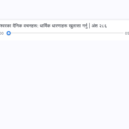
ेश्‍वरका दैनिक वचनहरू: धार्मिक धारणाहरू खुलासा गर्नु | अंश २८६
00
05
भजनहरू
पढाइहरू
सुसमाचार
गवाहीहरू
हामीलाई फलो गर्नुहो
हामीलाई सम्पर्क गर्न
+977-981-