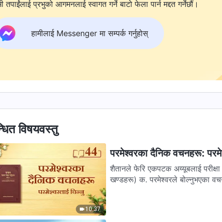
ी तपाईंलाई प्रभुको आगमनलाई स्वागत गर्ने बाटो फेला पार्न मद्दत गर्नेछौं।
हामीलाई Messenger मा सम्पर्क गर्नुहोस्
्धित विषयवस्तु
परमेश्‍वरका दैनिक वचनहरू: परमेश
शैतानले फेरि एकपटक अय्यूबलाई परीक्षा
खण्डहरू) क. परमेश्‍वरले बोल्नुभएका 
10:37