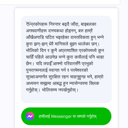
👋प्रकोपहरू निरन्तर बढ्दै जाँदा, बाइबलका
अगमवाणीहरू दन्त्यकथा होइनन्, बरु हाम्रै
आँखैअगाडि घटित भइरहेका वास्तविकता हुन् भन्ने
कुरा झन्-झन् धेरै मानिसले बुझ्न थालेका छन्।
भोलिको दिन र कुनै अप्रत्याशित प्रकोपमध्ये कुन
चाहिँ पहिले आउनेछ भन्ने कुरा कसैलाई पनि थाहा
छैन। यदि तपाईँ आफ्नो परिवारसँगै प्रभुको
पुनरागमनलाई स्वागत गर्न र परमेश्‍वरको
सुरक्षाअन्तर्गत सुरक्षित रहन चाहनुहुन्छ भने, हाम्रो
अध्ययन समूहमा आबद्ध हुन म्यासेन्जरमा क्लिक
गर्नुहोस्। भोलिसम्म नपर्खनुहोस्।
हामीलाई Messenger मा सम्पर्क गर्नुहोस्