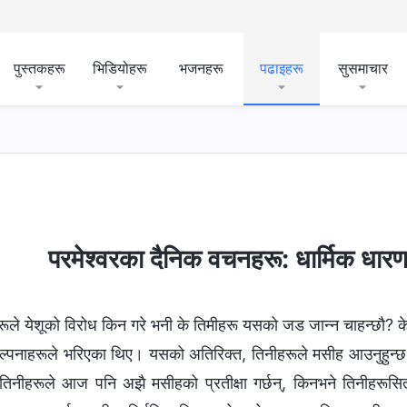
पुस्तकहरू
भिडियोहरू
भजनहरू
पढाइहरू
सुसमाचार
 उजागर गर्नु
जीवनमा प्रवेश
गन्तव्य र परिणामहरू
परमेश्‍वरका दैनिक वचनहरू: धार्मिक धारण
ूले येशूको विरोध किन गरे भनी के तिमीहरू यसको जड जान्न चाहन्छौ? क
कल्पनाहरूले भरिएका थिए। यसको अतिरिक्त, तिनीहरूले मसीह आउनुहुन्छ भ
, तिनीहरूले आज पनि अझै मसीहको प्रतीक्षा गर्छन्, किनभने तिनीहरूसित