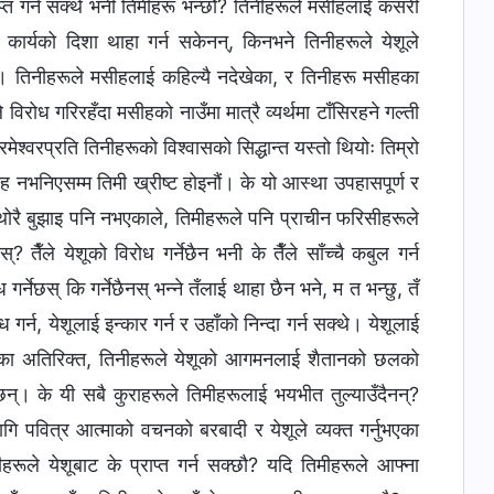
्राप्‍त गर्न सक्थे भनी तिमीहरू भन्छौ? तिनीहरूले मसीहलाई कसरी
 कार्यको दिशा थाहा गर्न सकेनन्, किनभने तिनीहरूले येशूले
्। तिनीहरूले मसीहलाई कहिल्यै नदेखेका, र तिनीहरू मसीहका
रोध गरिरहँदा मसीहको नाउँमा मात्रै व्यर्थमा टाँसिरहने गल्ती
्‍वरप्रति तिनीहरूको विश्‍वासको सिद्धान्त यस्तो थियोः तिम्रो
 नभनिएसम्म तिमी ख्रीष्ट होइनौं। के यो आस्था उपहासपूर्ण र
 थोरै बुझाइ पनि नभएकाले, तिमीहरूले पनि प्राचीन फरिसीहरूले
? तैँले येशूको विरोध गर्नेछैन भनी के तैँले साँच्चै कबुल गर्न
र्नेछस् कि गर्नेछैनस् भन्‍ने तँलाई थाहा छैन भने, म त भन्छु, तँ
र्न, येशूलाई इन्कार गर्न र उहाँको निन्दा गर्न सक्थे। येशूलाई
 यसका अतिरिक्त, तिनीहरूले येशूको आगमनलाई शैतानको छलको
नेछन्। के यी सबै कुराहरूले तिमीहरूलाई भयभीत तुल्याउँदैनन्?
 लागि पवित्र आत्माको वचनको बरबादी र येशूले व्यक्त गर्नुभएका
रूले येशूबाट के प्राप्‍त गर्न सक्छौ? यदि तिमीहरूले आफ्ना