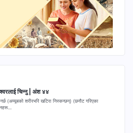
्‍वरलाई चिन्‍नु | अंश ४४
 गर्छ (अय्यूबको शरीरभरि खटिरा निस्कन्छन्) (छनौट गरिएका
वचनहरू...