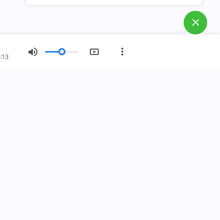
:13
नयाँ युग
चित्र प्रदर्शन
हाम्रो बारेमा
स्
ुहोस
140-9021