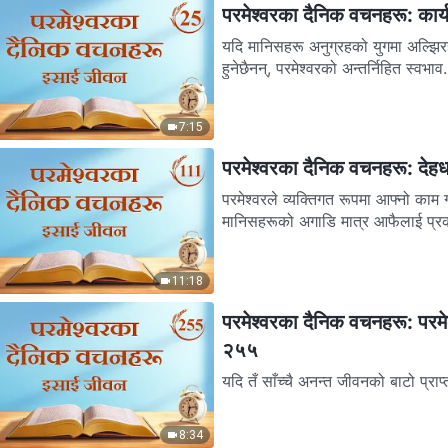
परमेश्‍वरका दैनिक वचनहरू: का
यदि मानिसहरू अनुग्रहको युगमा अल्झिरहन
हुनेछैनन्, परमेश्‍वरको अन्तर्निहित स्वभाव.
7:15
परमेश्‍वरका दैनिक वचनहरू: दे
परमेश्‍वरले व्यक्तिगत रूपमा आफ्नो काम गर
मानिसहरूको अगाडि मात्र आफैलाई प्रक
11:18
परमेश्‍वरका दैनिक वचनहरू: परमेश्
२५५
यदि तँ साँच्‍चै अनन्त जीवनको बाटो प्राप
पहिले यो प्रश्‍नको उत्तर दे: आज...
8:34