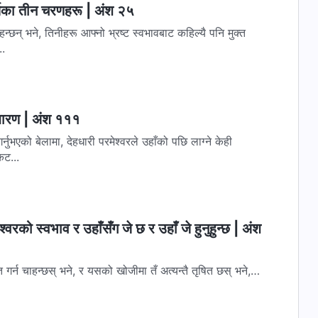
र्यका तीन चरणहरू | अंश २५
्छन् भने, तिनीहरू आफ्नो भ्रष्ट स्वभावबाट कहिल्यै पनि मुक्त
..
हधारण | अंश १११
्नुभएको बेलामा, देहधारी परमेश्‍वरले उहाँको पछि लाग्‍ने केही
ट...
‍वरको स्वभाव र उहाँसँग जे छ र उहाँ जे हुनुहुन्छ | अंश
्त गर्न चाहन्छस् भने, र यसको खोजीमा तँ अत्यन्तै तृषित छस् भने,