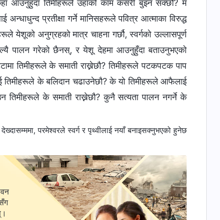
ूकहाँ आउनुहुँदा तिमीहरूले उहाँको काम कसरी बुझ्न सक्छौ? म
न्धाधुन्द प्रतीक्षा गर्ने मानिसहरूले पवित्र आत्माका विरुद्ध
हरूले येशूको अनुग्रहको मात्र चाहना गर्छौ, स्वर्गको उल्लासपूर्ण
िल्यै पालन गरेको छैनस्, र येशू देहमा आउनुहुँदा बताउनुभएको
टामा तिमीहरूले के समाती राख्नेछौ? तिमीहरूले पटकपटक पाप
ूलाई तिमीहरूले के बलिदान चढाउनेछौ? के यो तिमीहरूले आफैलाई
उन तिमीहरूले के समाती राख्नेछौ? कुनै सत्यता पालन नगर्ने के
ासम्ममा, परमेश्‍वरले स्वर्ग र पृथ्वीलाई नयाँ बनाइसक्‍नुभएको हुनेछ
ीवन
सँग
स्।