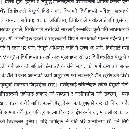
्। यस्ता मूर्ख, हट्ठी र निर्बुद्धि मानिसहरूले परमेश्‍वरका आशिष्‌ कसरी प
क्थे? तिनीहरूले येशूको विरोध गरे, किनभने तिनीहरूले पवित्र आत्माको
एको सत्यता जानेनन्; यसका अतिरिक्त, तिनीहरूले मसीहलाई पनि बुझेनन
हेका हुनाले, तिनीहरूले मसीहको सारलाई सम्भावित कुनै पनि साधनहरूले वि
तुतः यी फरिसीहरू हट्ठी र अहङ्कारी थिए र सत्यताको पालन गर्दैनथे। परमेश
जति नै गहन भए पनि, तिम्रो अधिकार जति नै उच्च भए पनि, तिमीलाई मसीह
पद छैनन्? म तिमीहरूलाई अझै अरू प्रश्‍नहरू सोध्छु: तिमीहरूसित येशूको
्ती गर्न अत्यन्तै सजिलो छैन र? के तैँले सत्यताको मार्ग ठम्याउन सक्छस्
के तैँले पवित्र आत्माको कार्य अनुशरण गर्न सक्छस्? तैँले ख्रीष्टको विरोध ग
 मृत्युको खतरामा जिइरहेको छस्। मसीहलाई नचिन्नेहरू सबैले येशूको विरोध ग
 मानिसहरूले उहाँलाई इन्कार गर्न सक्छन् र गालीगलौज गर्न सक्छन्।
ख्न सक्छन् र धेरै मानिसहरूले येशू देहमा फर्कनुभएको कुराको निन्दा गर्
े सामना गर्ने कुरा पवित्र आत्मा विरुद्धको ईश्‍वर-निन्दा, मण्डलीहरूका
ाको तिरस्कार हुनेछ। यदि तिमीहरू नै यति धेरै अन्योलमा छौ भने तिमीह