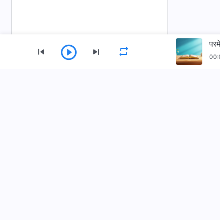
परम
00:
मेनु
गृहपृष्ठ
पुस्तकहरू
भिडियोहरू
सर्वशक्तिमान्‌ परमेश्‍वरको मण्डली App डाउनलोड गर्नुहोस्