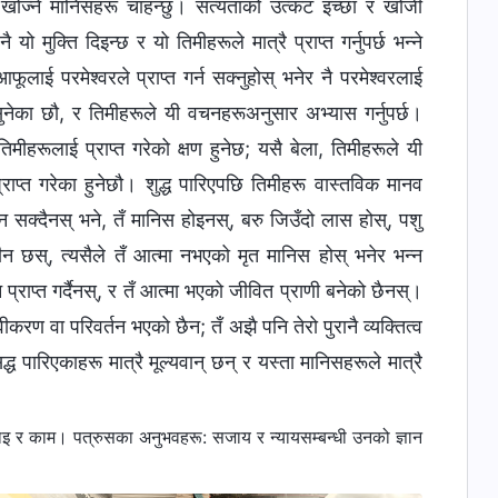
िन खोज्ने मानिसहरू चाहन्छु। सत्यताको उत्कट इच्छा र खोजी
 मुक्ति दिइन्छ र यो तिमीहरूले मात्रै प्राप्त गर्नुपर्छ भन्‍ने
आफूलाई परमेश्‍वरले प्राप्त गर्न सक्‍नुहोस् भनेर नै परमेश्‍वरलाई
ुनेका छौ, र तिमीहरूले यी वचनहरूअनुसार अभ्यास गर्नुपर्छ।
िमीहरूलाई प्राप्त गरेको क्षण हुनेछ; यसै बेला, तिमीहरूले यी
 प्राप्त गरेका हुनेछौ। शुद्ध पारिएपछि तिमीहरू वास्तविक मानव
न सक्दैनस् भने, तँ मानिस होइनस्, बरु जिउँदो लास होस्, पशु
 छस्, त्यसैले तँ आत्मा नभएको मृत मानिस होस् भनेर भन्‍न
 प्राप्त गर्दैनस्, र तँ आत्मा भएको जीवित प्राणी बनेको छैनस्।
रण वा परिवर्तन भएको छैन; तँ अझै पनि तेरो पुरानै व्यक्तित्व
्ध पारिएकाहरू मात्रै मूल्यवान् छन् र यस्ता मानिसहरूले मात्रै
इ र काम। पत्रुसका अनुभवहरू: सजाय र न्यायसम्‍बन्धी उनको ज्ञान