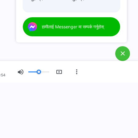
हामीलाई Messenger मा सम्पर्क गर्नुहोस्
:54
नयाँ युग
चित्र प्रदर्शन
हाम्रो बारेमा
स्