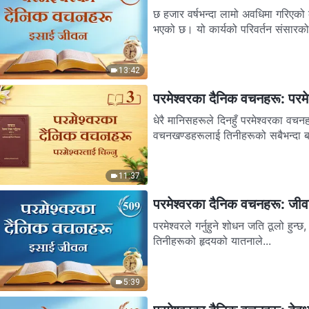
छ हजार वर्षभन्दा लामो अवधिमा गरिएको
भएको छ। यो कार्यको परिवर्तन संसारको
13:42
परमेश्‍वरका दैनिक वचनहरू: परमेश्
धेरै मानिसहरूले दिनहुँ परमेश्‍वरका वच
वचनखण्डहरूलाई तिनीहरूको सबैभन्दा बहु
11:37
परमेश्‍वरका दैनिक वचनहरू: जी
परमेश्‍वरले गर्नुहुने शोधन जति ठूलो हुन्छ
तिनीहरूको हृदयको यातनाले...
5:39