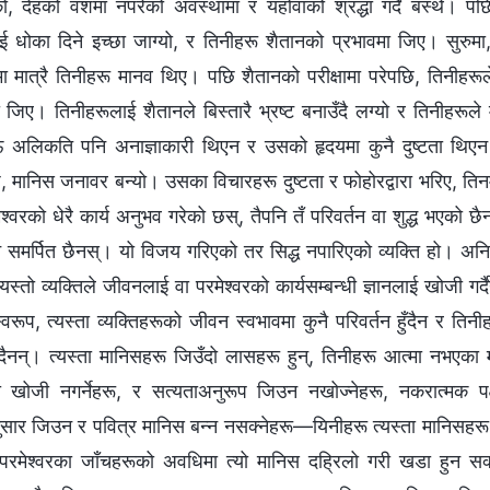
ो, देहको वशमा नपरेको अवस्थामा र यहोवाको श्रद्धा गर्दै बस्थे। पछि 
ई धोका दिने इच्‍छा जाग्यो, र तिनीहरू शैतानको प्रभावमा जिए। सुरुमा,
ा मात्रै तिनीहरू मानव थिए। पछि शैतानको परीक्षामा परेपछि, तिनी
ा जिए। तिनीहरूलाई शैतानले बिस्तारै भ्रष्ट बनाउँदै लग्यो र तिनीहरू
 अलिकति पनि अनाज्ञाकारी थिएन र उसको हृदयमा कुनै दुष्टता थिएन। त्
, मानिस जनावर बन्यो। उसका विचारहरू दुष्टता र फोहोरद्वारा भरिए, ति
मेश्‍वरको धेरै कार्य अनुभव गरेको छस्, तैपनि तँ परिवर्तन वा शुद्ध भएको छ
 समर्पित छैनस्। यो विजय गरिएको तर सिद्ध नपारिएको व्यक्ति हो। अनि 
स्तो व्यक्तिले जीवनलाई वा परमेश्‍वरको कार्यसम्‍बन्धी ज्ञानलाई खोजी ग
वरूप, त्यस्ता व्यक्तिहरूको जीवन स्वभावमा कुनै परिवर्तन हुँदैन र तिनीहरू
ुँदैनन्। त्यस्ता मानिसहरू जिउँदो लासहरू हुन्, तिनीहरू आत्मा नभएका म
ा खोजी नगर्नेहरू, र सत्यताअनुरूप जिउन नखोज्नेहरू, नकरात्मक पक्षम
ार जिउन र पवित्र मानिस बन्‍न नसक्‍नेहरू—यिनीहरू त्यस्ता मानिसहरू
परमेश्‍वरका जाँचहरूको अवधिमा त्यो मानिस दह्रिलो गरी खडा हुन सक