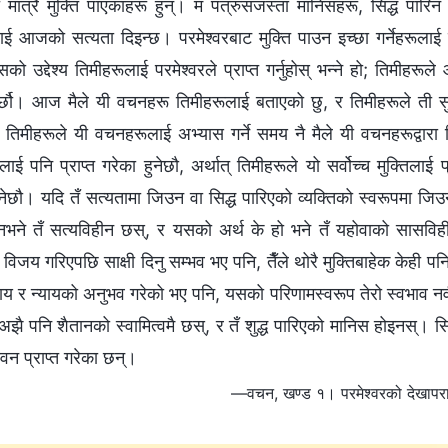
रू मात्रै मुक्ति पाएकाहरू हुन्। म पत्रुसजस्ता मानिसहरू, सिद्ध पार
लाई आजको सत्यता दिइन्छ। परमेश्‍वरबाट मुक्ति पाउन इच्छा गर्नेहरूलाई नै यो
ो उद्देश्य तिमीहरूलाई परमेश्‍वरले प्राप्त गर्नुहोस् भन्‍ने हो; तिमीहरूले 
 गर्छौ। आज मैले यी वचनहरू तिमीहरूलाई बताएको छु, र तिमीहरूले ती स
, तिमीहरूले यी वचनहरूलाई अभ्यास गर्ने समय नै मैले यी वचनहरूद्वारा त
ई पनि प्राप्त गरेका हुनेछौ, अर्थात् तिमीहरूले यो सर्वोच्‍च मुक्तिलाई
ुनेछौ। यदि तँ सत्यतामा जिउन वा सिद्ध पारिएको व्यक्तिको स्वरूपमा जिउ
नभने तँ सत्यविहीन छस्, र यसको अर्थ के हो भने तँ यहोवाको सासविहीन
विजय गरिएपछि साक्षी दिनु सम्‍भव भए पनि, तैँले थोरै मुक्तिबाहेक केही पनि
ाय र न्यायको अनुभव गरेको भए पनि, यसको परिणामस्वरूप तेरो स्वभाव नवीक
 अझै पनि शैतानको स्वामित्वमै छस्, र तँ शुद्ध पारिएको मानिस होइनस्। सिद
वन प्राप्त गरेका छन्।
—वचन, खण्ड १। परमेश्‍वरको देखापरा