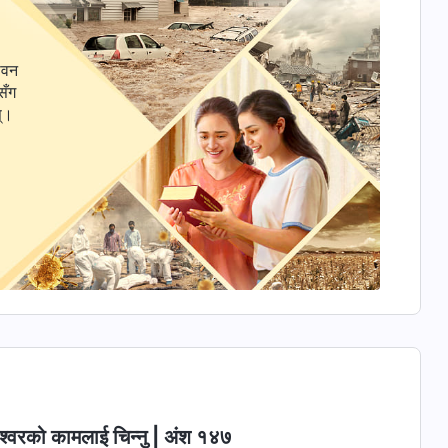
ीवन
सँग
स्।
श्‍वरको कामलाई चिन्‍नु | अंश १४७