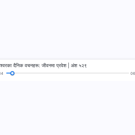
ेश्‍वरका दैनिक वचनहरू: जीवनमा प्रवेश | अंश ५२९
15
06
भजनहरू
पढाइहरू
सुसमाचार
गवाहीहरू
हामीलाई फलो गर्नुहो