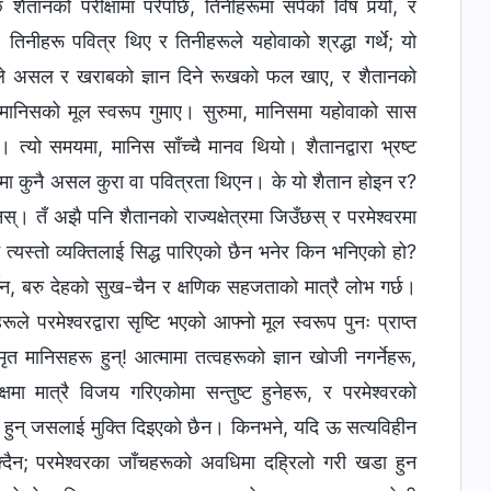
शैतानको परीक्षामा परेपछि, तिनीहरूमा सर्पको विष पर्‍यो, र
 तिनीहरू पवित्र थिए र तिनीहरूले यहोवाको श्रद्धा गर्थे; यो
हरूले असल र खराबको ज्ञान दिने रूखको फल खाए, र शैतानको
ले मानिसको मूल स्वरूप गुमाए। सुरुमा, मानिसमा यहोवाको सास
यो समयमा, मानिस साँच्‍चै मानव थियो। शैतानद्वारा भ्रष्ट
नमा कुनै असल कुरा वा पवित्रता थिएन। के यो शैतान होइन र?
ैनस्। तँ अझै पनि शैतानको राज्यक्षेत्रमा जिउँछस् र परमेश्‍वरमा
त्यस्तो व्यक्तिलाई सिद्ध पारिएको छैन भनेर किन भनिएको हो?
र्दैन, बरु देहको सुख-चैन र क्षणिक सहजताको मात्रै लोभ गर्छ।
ले परमेश्‍वरद्वारा सृष्टि भएको आफ्नो मूल स्वरूप पुनः प्राप्त
ृत मानिसहरू हुन्! आत्मामा तत्वहरूको ज्ञान खोजी नगर्नेहरू,
ा मात्रै विजय गरिएकोमा सन्तुष्ट हुनेहरू, र परमेश्‍वरको
 हुन् जसलाई मुक्ति दिइएको छैन। किनभने, यदि ऊ सत्यविहीन
्दैन; परमेश्‍वरका जाँचहरूको अवधिमा दह्रिलो गरी खडा हुन