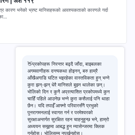
हधारण | अंश ११९
मात्र कारण भनेको भ्रष्ट मानिसहरूको आवश्यकताको कारणले गर्दा
ा...
👋प्रकोपहरू निरन्तर बढ्दै जाँदा, बाइबलका
अगमवाणीहरू दन्त्यकथा होइनन्, बरु हाम्रै
आँखैअगाडि घटित भइरहेका वास्तविकता हुन् भन्ने
कुरा झन्-झन् धेरै मानिसले बुझ्न थालेका छन्।
भोलिको दिन र कुनै अप्रत्याशित प्रकोपमध्ये कुन
चाहिँ पहिले आउनेछ भन्ने कुरा कसैलाई पनि थाहा
छैन। यदि तपाईँ आफ्नो परिवारसँगै प्रभुको
पुनरागमनलाई स्वागत गर्न र परमेश्‍वरको
सुरक्षाअन्तर्गत सुरक्षित रहन चाहनुहुन्छ भने, हाम्रो
अध्ययन समूहमा आबद्ध हुन म्यासेन्जरमा क्लिक
गर्नुहोस्। भोलिसम्म नपर्खनुहोस्।