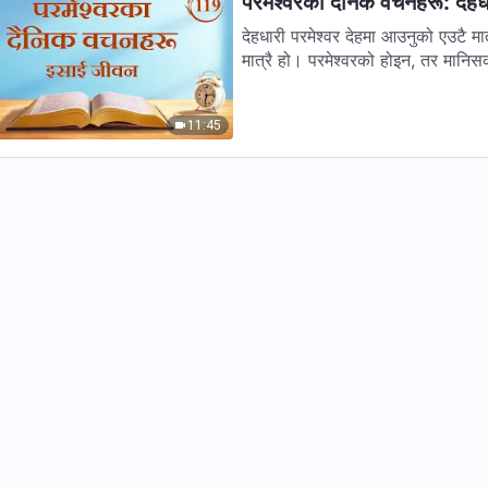
परमेश्‍वरका दैनिक वचनहरू: दे
देहधारी परमेश्‍वर देहमा आउनुको एउटै 
मात्रै हो। परमेश्‍वरको होइन, तर मानिसक
11:45