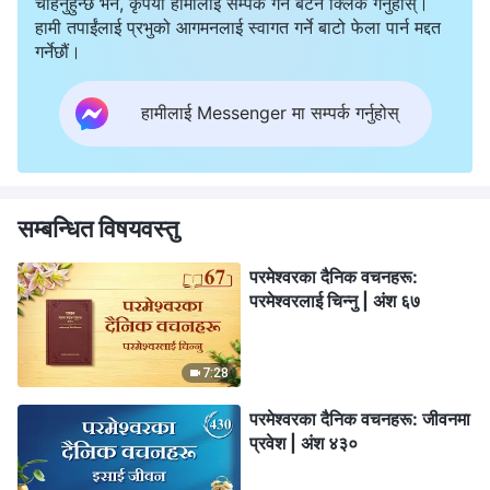
चाहनुहुन्छ भने, कृपया हामीलाई सम्पर्क गर्न बटन क्लिक गर्नुहोस्।
हामी तपाईंलाई प्रभुको आगमनलाई स्वागत गर्ने बाटो फेला पार्न मद्दत
गर्नेछौं।
हामीलाई Messenger मा सम्पर्क गर्नुहोस्
सम्बन्धित विषयवस्तु
परमेश्‍वरका दैनिक वचनहरू:
परमेश्‍वरलाई चिन्‍नु | अंश ६७
7:28
परमेश्‍वरका दैनिक वचनहरू: जीवनमा
प्रवेश | अंश ४३०