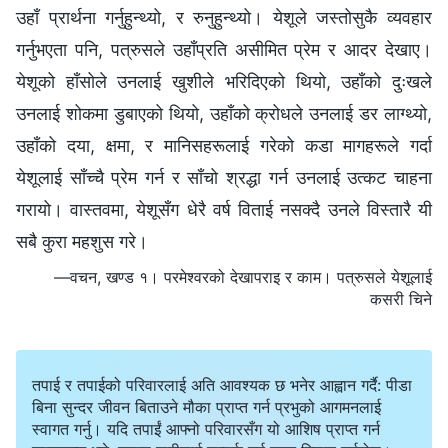
उहाँ प्रार्थना गर्नुहुन्थ्यो, र रुनुहुन्थ्यो। येशूले जस्तोसुकै व्यवहार
गर्नुभएता पनि, पत्रुसले उहाँप्रति असीमित प्रेम र आदर देखाए।
येशूको हाँसोले उनलाई खुशीले भरिदिएको थियो, उहाँको दुःखले
उनलाई शोकमा डुबाएको थियो, उहाँको क्रोधले उनलाई डर लाग्थ्यो,
उहाँको दया, क्षमा, र मानिसहरूलाई गरेको कडा मागहरूले गर्दा
येशूलाई साँच्चै प्रेम गर्न र साँचो श्रद्धा गर्न उनलाई उत्कट चाहना
गरायो। वास्तवमा, येशूसँग धेरै वर्ष विताई नसक्दै उनले विस्तारै यी
सबै कुरा महशुस गरे।
—वचन, खण्ड १। परमेश्‍वरको देखापराइ र काम। पत्रुसले येशूलाई
कसरी चिने
तपाई र तपाईको परिवारलाई अति आवश्यक छ भनेर आह्वान गर्दै: पीडा
बिना सुन्दर जीवन बिताउने मौका प्राप्त गर्न प्रभुको आगमनलाई
स्वागत गर्नु। यदि तपाईं आफ्नो परिवारसँग यो आशिष प्राप्त गर्न