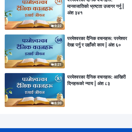
मानवजातिको भ्रष्टता उजागर गर्नु |
अंश ३४१
9:22
परमेश्‍वरका दैनिक वचनहरू: परमेश्‍वर
देखा पर्नु र उहाँको काम | अंश ६०
8:21
परमेश्‍वरका दैनिक वचनहरू: आखिरी
दिनहरूको न्याय | अंश ८३
6:30