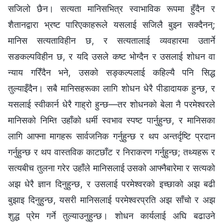
सजिलो छैन। सत्यता मानिसभित्र स्वाभाविक रूपमा हुँदैन र
शैतानद्वारा भ्रष्ट पारिएकाहरूले यसलाई सजिलै बुझ्न सक्दैनन्;
मानिस सत्यताविहीन छ, र सत्यतालाई व्यवहारमा उतार्ने
सङकल्पविहीन छ, र यदि उसले कष्ट भोग्दैन र उसलाई शोधन वा
न्याय गरिँदैन भने, उसको सङ्कल्पलाई कहिल्यै पनि सिद्ध
तुल्याइँदैन। सबै मानिसहरूका लागि शोधन धेरै पीडादायक हुन्छ, र
यसलाई स्वीकार्न धेरै गाह्रो हुन्छ—तर शोधनको बेला नै परमेश्‍वरले
मानिसको निम्ति उहाँको धर्मी स्वभाव स्पष्ट पार्नुहुन्छ, र मानिसका
लागि आफ्ना मागहरू सार्वजनिक गर्नुहुन्छ र थप अन्तर्दृष्टि प्रदान
गर्नुहुन्छ र थप वास्तविक काटछाँट र निराकरण गर्नुहुन्छ; तथ्यहरू र
सत्यबीच तुलना गरेर उहाँले मानिसलाई उसको आफ्नैबारेमा र सत्यको
अझ धेरै ज्ञान दिनुहुन्छ, र उसलाई परमेश्‍वरको इच्छाको अझ बढी
बुझाइ दिनुहुन्छ, यसरी मानिसलाई परमेश्‍वरप्रति अझ साँचो र अझ
शुद्ध प्रेम गर्ने तुल्याउनुहुन्छ। शोधन कार्यलाई अघि बढाउने