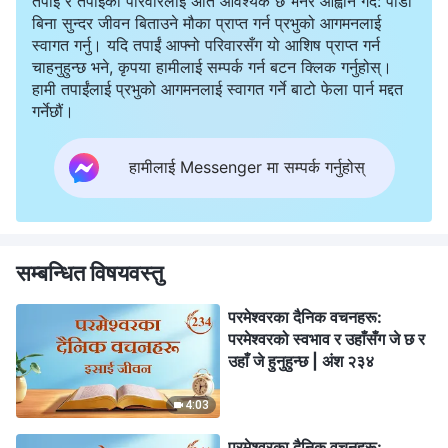
तपाई र तपाईको परिवारलाई अति आवश्यक छ भनेर आह्वान गर्दै: पीडा
बिना सुन्दर जीवन बिताउने मौका प्राप्त गर्न प्रभुको आगमनलाई
स्वागत गर्नु। यदि तपाईं आफ्नो परिवारसँग यो आशिष प्राप्त गर्न
चाहनुहुन्छ भने, कृपया हामीलाई सम्पर्क गर्न बटन क्लिक गर्नुहोस्।
हामी तपाईंलाई प्रभुको आगमनलाई स्वागत गर्ने बाटो फेला पार्न मद्दत
गर्नेछौं।
हामीलाई Messenger मा सम्पर्क गर्नुहोस्
सम्बन्धित विषयवस्तु
परमेश्‍वरका दैनिक वचनहरू:
परमेश्‍वरको स्वभाव र उहाँसँग जे छ र
उहाँ जे हुनुहुन्छ | अंश २३४
4:03
परमेश्‍वरका दैनिक वचनहरू: