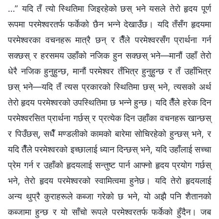
…” यदि तँ त्यो स्थितिमा जिइरहेको छस् भने यसले तेरो हृदय पूर्ण
रूपमा परमेश्‍वरतर्फ फर्केको छैन भन्‍ने देखाउँछ। यदि तँसँग हृदयमा
परमेश्‍वरका वचनहरू मात्रै छन् र तैँले परमेश्‍वरसँग प्रार्थना गर्न
सक्छस् र हरसमय उहाँको नजिक हुन सक्छस् भने—मानौं उहाँ तेरो
धेरै नजिक हुनुहुन्छ, मानौं परमेश्‍वर तँभित्र हुनुहुन्छ र तँ उहाँभित्र
छस् भने—यदि तँ त्यस प्रकारको स्थितिमा छस् भने, त्यसको अर्थ
तेरो हृदय परमेश्‍वरको उपस्थितिमा छ भन्‍ने हुन्छ। यदि तैँले हरेक दिन
परमेश्‍वरसित प्रार्थना गर्छस् र प्रत्येक दिन उहाँका वचनहरू खान्छस्
र पिउँछस्, सधैँ मण्डलीको कामको बारेमा सोचिरहेको हुन्छस् भने, र
यदि तैँले परमेश्‍वरको इच्छालाई ध्यान दिन्छस् भने, यदि उहाँलाई सच्‍चा
प्रेम गर्न र उहाँको हृदयलाई सन्तुष्ट पार्न आफ्‍नो हृदय प्रयोग गर्छस्
भने, तेरो हृदय परमेश्‍वरको स्वामित्वमा हुनेछ। यदि तेरो हृदयलाई
अन्य थुप्रै कुराहरूले कब्जा गरेको छ भने, यो अझै पनि शैतानको
कब्जामा हुन्छ र यो साँचो रूपले परमेश्‍वरतर्फ फर्केको हुँदैन। जब