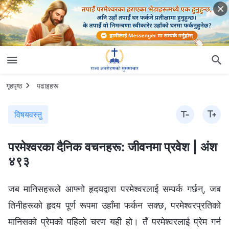
गृहपृष्ठ
पढाइहरू
विषयवस्तु
परमेश्‍वरका दैनिक वचनहरू: जीवनमा प्रवेश | अंश
४९३
जब मानिसहरूले आफ्नो हृदयद्वारा परमेश्‍वरलाई सम्पर्क गर्छन्, जब
तिनीहरूको हृदय पूर्ण रूपमा उहाँमा फर्कन सक्छ, परमेश्‍वरप्रतिको
मानिसको प्रेमको पहिलो चरण यही हो। तँ परमेश्‍वरलाई प्रेम गर्न