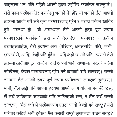
चाहन्छस् भने, तैँले पहिले आफ्नो हृदय उहाँतिर फर्काउन सक्‍नुपर्छ।
तेरो हृदय परमेश्‍वरतिर फर्काउनु भनेको के हो? यो भनेको तैँले आफ्नो
हृदयमा खोजी गर्ने सबै कुरा परमेश्‍वरलाई प्रेम र प्राप्त गर्नका खातिर
हुने अवस्था हो। यो अवस्थाले तैँले आफ्नो हृदय पूर्ण रूपमा
परमेश्‍वरतर्फ फर्काएको छस् भन्‍ने देखाउँछ। परमेश्‍वर र उहाँको
वचनहरूबाहेक, तेरो हृदयमा अरू (परिवार, धनसम्पत्ति, पति, पत्‍नी,
छोराछोरी, आदि) केही पनि हुँदैन। यदि केही छ भने पनि, त्यसले तेरो
हृदयमा ठाउँ ओगट्न सक्दैन, र तँ आफ्नो भावी सम्भाव्यताहरूको बारेमा
सोच्दैनस्, केवल परमेश्‍वरलाई प्रेम गर्ने कार्यको पछि लाग्छस्। यस्तो
समयमा तैँले आफ्नो हृदय पूर्ण रूपमा परमेश्‍वरमा लगाएको हुनेछस्।
मानौं, तैँले अझै पनि आफ्नो हृदयमा आफ्नै लागि योजना बनाउँदै छस्,
तँ सधैँ व्यक्तिगत फाइदाको पछि लागिरहेको छस्, र तैँले सधैँ यस्तो
सोच्छस्: “मैले कहिले परमेश्‍वरसँग एउटा सानो बिन्ती गर्न सक्छु? मेरो
परिवार कहिले धनी हुनेछ? मैले कसरी राम्रो लुगाफाटा पाउन सक्छु?