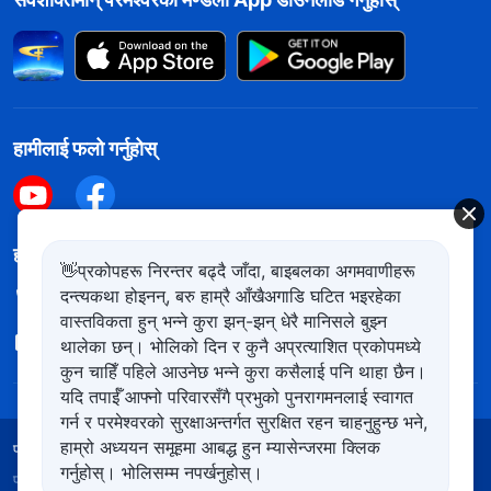
हामीलाई फलो गर्नुहोस्
हामीलाई सम्पर्क गर्नुहोस
👋प्रकोपहरू निरन्तर बढ्दै जाँदा, बाइबलका अगमवाणीहरू
दन्त्यकथा होइनन्, बरु हाम्रै आँखैअगाडि घटित भइरहेका
+977-981-140-9021
वास्तविकता हुन् भन्ने कुरा झन्-झन् धेरै मानिसले बुझ्न
contact.ne@kingdomsalvation.org
थालेका छन्। भोलिको दिन र कुनै अप्रत्याशित प्रकोपमध्ये
कुन चाहिँ पहिले आउनेछ भन्ने कुरा कसैलाई पनि थाहा छैन।
यदि तपाईँ आफ्नो परिवारसँगै प्रभुको पुनरागमनलाई स्वागत
गर्न र परमेश्‍वरको सुरक्षाअन्तर्गत सुरक्षित रहन चाहनुहुन्छ भने,
हाम्रो अध्ययन समूहमा आबद्ध हुन म्यासेन्जरमा क्लिक
प्रयोगका शर्तहरू
गोपनीयता नीति
आभार
कुकिज नीति
गर्नुहोस्। भोलिसम्म नपर्खनुहोस्।
प्रतिलिपि अधिकार © २०२६
सर्वशक्तिमान्‌ परमेश्‍वरको मण्डली
। सबै