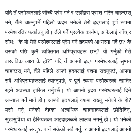
यदि तँ परमेश्‍वरलाई साँच्‍चै प्रेम गर्न र उहाँद्वारा प्राप्त गरिन चाहन्छस्
भने, तैँले चाल्नुपर्ने पहिलो कदम भनेको तेरो हृदयलाई पूर्ण रूपमा
परमेश्‍वरतिर फर्काउनु हो। तैंले गर्ने प्रत्येक कार्यमा, आफैलाई जाँच् र
सोध्: “के यो मैले परमेश्‍वरलाई प्रेम गर्ने हृदयको आधारमा गर्दै छु? के
यसको पछि कुनै व्यक्तिगत अभिप्रायहरू छन्? यो गर्नुको मेरो
वास्तविक लक्ष्य के हो?” यदि तँ आफ्नो हृदय परमेश्‍वरलाई सुम्पन
चाहन्छस् भने, तैंले पहिले आफ्नै हृदयलाई वशमा राख्‍नुपर्छ, आफ्ना
सबै अभिप्रायहरूलाई त्याग्‍नुपर्छ, र पूर्ण रूपमा परमेश्‍वरको खातिर
रहने अवस्था हासिल गर्नुपर्छ। यो आफ्नो हृदय परमेश्‍वरलाई दिने
अभ्यास गर्ने मार्ग हो। आफ्‍नो हृदयलाई वशमा राख्‍नु भनेको के हो?
यसो गर्नु भनेको देहका अत्यधिक चाहनाहरूलाई छोडिदिनु,
सुखसुविधा वा हैसियतका फाइदाहरूको लालच नगर्नु हो। यो भनेको
परमेश्‍वरलाई सन्तुष्ट पार्न सकेको सबै गर्नु, र आफ्‍नो हृदयलाई आफ्नो