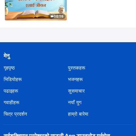
10:16
मेनु
गृहपृष्ठ
पुस्तकहरू
भिडियोहरू
भजनहरू
पढाइहरू
सुसमाचार
गवाहीहरू
नयाँ युग
चित्र प्रदर्शन
हाम्रो बारेमा
सर्वशक्तिमान्‌ परमेश्‍वरको मण्डली App डाउनलोड गर्नुहोस्