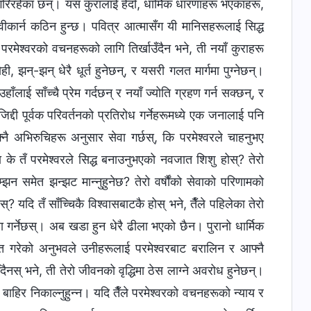
रिरहेका छन्। यस कुरालाई हेर्दा, धार्मिक धारणाहरू भएकाहरू,
्वीकार्न कठिन हुन्छ। पवित्र आत्मासँग यी मानिसहरूलाई सिद्ध
 परमेश्‍वरको वचनहरूको लागि तिर्खाउँदैन भने, ती नयाँ कुराहरू
, झन्-झन् धेरै धूर्त हुनेछन्, र यसरी गलत मार्गमा पुग्‍नेछन्।
ँलाई साँच्चै प्रेम गर्दछन् र नयाँ ज्योति ग्रहण गर्न सक्छन्, र
जिद्दी पूर्वक परिवर्तनको प्रतिरोध गर्नेहरूमध्ये एक जनालाई पनि
्नै अभिरुचिहरू अनुसार सेवा गर्छस्, कि परमेश्‍वरले चाहनुभए
 वा के तँ परमेश्‍वरले सिद्ध बनाउनुभएको नवजात शिशु होस्? तेरो
म्झन समेत झन्झट मान्नुहुनेछ? तेरो वर्षौंको सेवाको परिणामको
 यदि तँ साँच्चिकै विश्‍वासबाटकै होस् भने, तैँले पहिलेका तेरो
वा गर्नेछस्। अब खडा हुन धेरै ढीला भएको छैन। पुरानो धार्मिक
प्त गरेको अनुभवले उनीहरूलाई परमेश्‍वरबाट बरालिन र आफ्नै
दैनस् भने, ती तेरो जीवनको वृद्धिमा ठेस लाग्ने अवरोध हुनेछन्।
पमा बाहिर निकाल्नुहुन्न। यदि तैँले परमेश्‍वरको वचनहरूको न्याय र