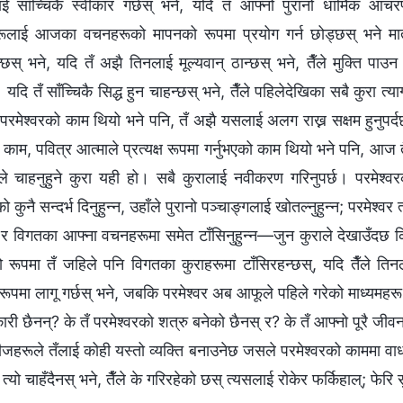
 साँच्चिकै स्वीकार गर्छस् भने, यदि तँ आफ्नो पुरानो धार्मिक आच
ूलाई आजका वचनहरूको मापनको रूपमा प्रयोग गर्न छोड्छस् भने मात्रै
्छस् भने, यदि तँ अझै तिनलाई मूल्यवान् ठान्छस् भने, तैँले मुक्ति पाउन
्न। यदि तँ साँच्चिकै सिद्ध हुन चाहन्छस् भने, तैँले पहिलेदेखिका सबै कुरा त्
परमेश्‍वरको काम थियो भने पनि, तँ अझै यसलाई अलग राख्न सक्षम हुनुपर्दछ
काम, पवित्र आत्माले प्रत्यक्ष रूपमा गर्नुभएको काम थियो भने पनि, आज तैँ
वरले चाहनुहुने कुरा यही हो। सबै कुरालाई नवीकरण गरिनुपर्छ। परमेश्‍
 कुनै सन्दर्भ दिनुहुन्न, उहाँले पुरानो पञ्चाङ्गलाई खोतल्नुहुन्न; परमेश्‍वर त्
न, र विगतका आफ्ना वचनहरूमा समेत टाँसिनुहुन्न—जुन कुराले देखाउँदछ कि
 रूपमा तँ जहिले पनि विगतका कुराहरूमा टाँसिरहन्छस्, यदि तैँले त
रूपमा लागू गर्छस् भने, जबकि परमेश्‍वर अब आफूले पहिले गरेको माध्यमहरू प्
ी छैनन्? के तँ परमेश्‍वरको शत्रु बनेको छैनस् र? के तँ आफ्नो पूरै जीवन
ीजहरूले तँलाई कोही यस्तो व्यक्ति बनाउनेछ जसले परमेश्‍वरको काममा वाधा 
ै त्यो चाहँदैनस् भने, तैँले के गरिरहेको छस् त्यसलाई रोकेर फर्किहाल्; फेरि 