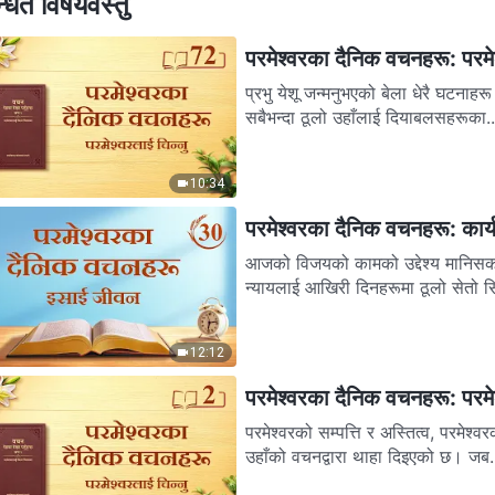
्धित विषयवस्तु
परमेश्‍वरका दैनिक वचनहरू: परमेश
प्रभु येशू जन्मनुभएको बेला धेरै घटनाहर
सबैभन्दा ठूलो उहाँलाई दियाबलसहरूका..
10:34
परमेश्‍वरका दैनिक वचनहरू: का
आजको विजयको कामको उद्देश्य मानिसको 
न्यायलाई आखिरी दिनहरूमा ठूलो सेतो स
12:12
परमेश्‍वरका दैनिक वचनहरू: परमेश्
परमेश्‍वरको सम्पत्ति र अस्तित्व, परमेश्
उहाँको वचनद्वारा थाहा दिइएको छ। जब.