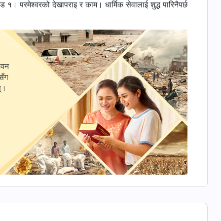
१। परमेश्‍वरको देखापराइ र काम। धार्मिक सेवालाई शुद्ध पारिनैपर्छ
ीवन
सँग
स्।