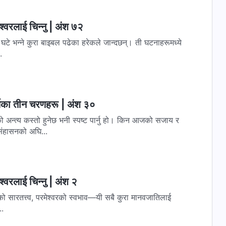
्‍वरलाई चिन्‍नु | अंश ७२
ू घटे भन्‍ने कुरा बाइबल पढेका हरेकले जान्दछन्। ती घटनाहरूमध्ये
.
र्यका तीन चरणहरू | अंश ३०
अन्त्य कस्तो हुनेछ भनी स्पष्ट पार्नु हो। किन आजको सजाय र
िंहासनको अघि...
‍वरलाई चिन्‍नु | अंश २
‍वरको सारतत्त्व, परमेश्‍वरको स्वभाव—यी सबै कुरा मानवजातिलाई
..