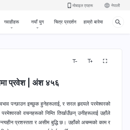
मोबाइल एपहरू
नेपाली
गवाहीहरू
नयाँ युग
चित्र प्रदर्शन
हाम्रो बारेमा
मा प्रवेश | अंश ४५६
्वभाव पन्छाउन इच्छुक हुनेहरूलाई, र सरल हृदयले परमेश्‍वरको
परमेश्‍वरको वचनहरूको निम्ति तिर्खाउँछन् उनीहरूलाई उहाँले
ा अन्त्यहीन प्रशस्तता र असीम बुद्धि छ। उहाँको अचम्मको काम र