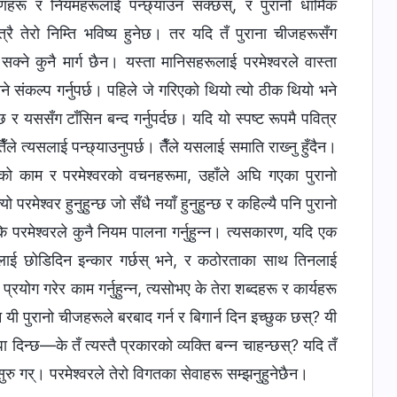
रणहरू र नियमहरूलाई पन्छ्याउन सक्छस्, र पुरानो धार्मिक
 तेरो निम्ति भविष्य हुनेछ। तर यदि तँ पुराना चीजहरूसँग
 सक्ने कुनै मार्ग छैन। यस्ता मानिसहरूलाई परमेश्‍वरले वास्ता
याग्ने संकल्प गर्नुपर्छ। पहिले जे गरिएको थियो त्यो ठीक थियो भने
 र यससँग टाँसिन बन्द गर्नुपर्दछ। यदि यो स्पष्ट रूपमै पवित्र
ले त्यसलाई पन्छ्याउनुपर्छ। तैँले यसलाई समाति राख्‍नु हुँदैन।
वरको काम र परमेश्‍वरको वचनहरूमा, उहाँले अघि गएका पुरानो
यो परमेश्‍वर हुनुहुन्छ जो सँधै नयाँ हुनुहुन्छ र कहिल्यै पनि पुरानो
 परमेश्‍वरले कुनै नियम पालना गर्नुहुन्न। त्यसकारण, यदि एक
िनलाई छोडिदिन इन्कार गर्छस् भने, र कठोरताका साथ तिनलाई
रयोग गरेर काम गर्नुहुन्न, त्यसोभए के तेरा शब्दहरू र कार्यहरू
 यी पुरानो चीजहरूले बरबाद गर्न र बिगार्न दिन इच्छुक छस्? यी
दिन्छ—के तँ त्यस्तै प्रकारको व्यक्ति बन्‍न चाहन्छस्? यदि तँ
सुरु गर्। परमेश्‍वरले तेरो विगतका सेवाहरू सम्‍झनुहुनेछैन।