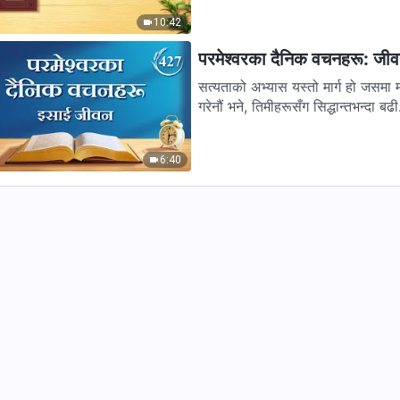
10:42
परमेश्‍वरका दैनिक वचनहरू: जी
सत्यताको अभ्यास यस्तो मार्ग हो जसमा 
गरेनौं भने, तिमीहरूसँग सिद्धान्तभन्दा बढी.
6:40