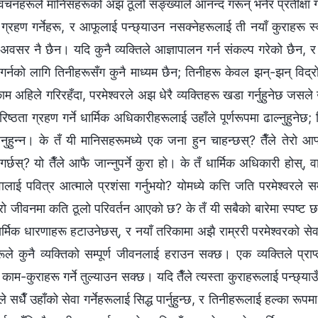
 वचनहरूले मानिसहरूको अझ ठूलो सङ्ख्याले आनन्द गरून् भनेर प्रतीक्षा ग
ा ग्रहण गर्नेहरू, र आफूलाई पन्छ्याउन नसक्नेहरूलाई ती नयाँ कुराहरू स
नै अवसर नै छैन। यदि कुनै व्यक्तिले आज्ञापालन गर्न संकल्प गरेको छैन, र
गर्नको लागि तिनीहरूसँग कुनै माध्यम छैन; तिनीहरू केवल झन्-झन् विद्रोही
म अहिले गरिरहँदा, परमेश्‍वरले अझ धेरै व्यक्तिहरू खडा गर्नुहुनेछ जसले उहा
िष्ठता ग्रहण गर्ने धार्मिक अधिकारीहरूलाई उहाँले पूर्णरूपमा ढाल्नुहुनेछ; 
हनुहुन्न। के तँ यी मानिसहरूमध्ये एक जना हुन चाहन्छस्? तैँले तेरो आफ
र्छस्? यो तैँले आफै जान्‍नुपर्ने कुरा हो। के तँ धार्मिक अधिकारी होस्,
लाई पवित्र आत्माले प्रशंसा गर्नुभयो? योमध्ये कत्ति जति परमेश्‍वरले स
रो जीवनमा कति ठूलो परिवर्तन आएको छ? के तँ यी सबैको बारेमा स्पष्ट छस्?
ार्मिक धारणाहरू हटाउनेछस्, र नयाँ तरिकामा अझै राम्ररी परमेश्‍वरको से
ूले कुनै व्यक्तिको सम्पूर्ण जीवनलाई हराउन सक्छ। एक व्यक्तिले प्रा
काम-कुराहरू गर्ने तुल्याउन सक्छ। यदि तैँले त्यस्ता कुराहरूलाई पन्छ्याउँ
रले सधैँ उहाँको सेवा गर्नेहरूलाई सिद्ध पार्नुहुन्छ, र तिनीहरूलाई हल्का रू