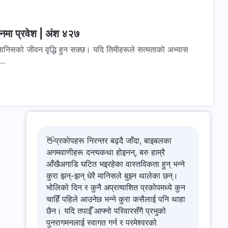
वनमा प्रवेश | अंश ४२७
मानिसको जीवन वृद्धि हुन सक्छ। यदि तिमीहरूले सत्यताको अभ्यास
..
👋प्रकोपहरू निरन्तर बढ्दै जाँदा, बाइबलका
अगमवाणीहरू दन्त्यकथा होइनन्, बरु हाम्रै
आँखैअगाडि घटित भइरहेका वास्तविकता हुन् भन्ने
कुरा झन्-झन् धेरै मानिसले बुझ्न थालेका छन्।
भोलिको दिन र कुनै अप्रत्याशित प्रकोपमध्ये कुन
चाहिँ पहिले आउनेछ भन्ने कुरा कसैलाई पनि थाहा
छैन। यदि तपाईँ आफ्नो परिवारसँगै प्रभुको
पुनरागमनलाई स्वागत गर्न र परमेश्‍वरको