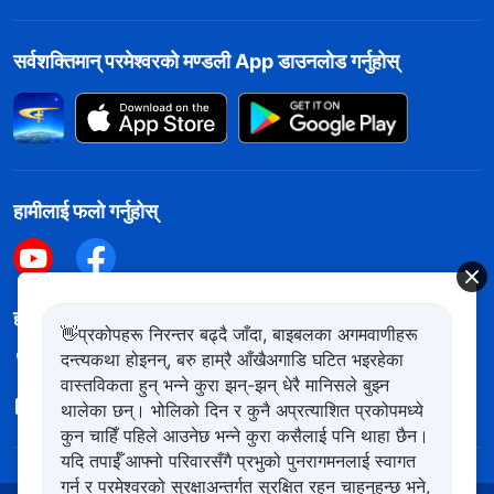
सर्वशक्तिमान्‌ परमेश्‍वरको मण्डली App डाउनलोड गर्नुहोस्
हामीलाई फलो गर्नुहोस्
हामीलाई सम्पर्क गर्नुहोस
👋प्रकोपहरू निरन्तर बढ्दै जाँदा, बाइबलका अगमवाणीहरू
दन्त्यकथा होइनन्, बरु हाम्रै आँखैअगाडि घटित भइरहेका
+977-981-140-9021
वास्तविकता हुन् भन्ने कुरा झन्-झन् धेरै मानिसले बुझ्न
contact.ne@kingdomsalvation.org
थालेका छन्। भोलिको दिन र कुनै अप्रत्याशित प्रकोपमध्ये
कुन चाहिँ पहिले आउनेछ भन्ने कुरा कसैलाई पनि थाहा छैन।
यदि तपाईँ आफ्नो परिवारसँगै प्रभुको पुनरागमनलाई स्वागत
गर्न र परमेश्‍वरको सुरक्षाअन्तर्गत सुरक्षित रहन चाहनुहुन्छ भने,