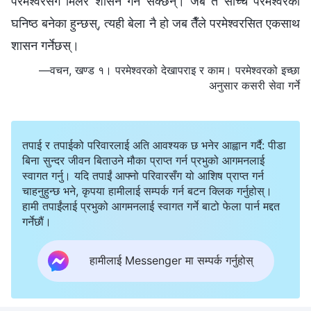
परमेश्‍वरसँग मिलेर शासन गर्न सक्छन्। जब तँ साँच्चै परमेश्‍वरको
घनिष्ठ बनेका हुन्छस्, त्यही बेला नै हो जब तैँले परमेश्‍वरसित एकसाथ
शासन गर्नेछस्।
—वचन, खण्ड १। परमेश्‍वरको देखापराइ र काम। परमेश्‍वरको इच्छा
अनुसार कसरी सेवा गर्ने
तपाई र तपाईको परिवारलाई अति आवश्यक छ भनेर आह्वान गर्दै: पीडा
बिना सुन्दर जीवन बिताउने मौका प्राप्त गर्न प्रभुको आगमनलाई
स्वागत गर्नु। यदि तपाईं आफ्नो परिवारसँग यो आशिष प्राप्त गर्न
चाहनुहुन्छ भने, कृपया हामीलाई सम्पर्क गर्न बटन क्लिक गर्नुहोस्।
हामी तपाईंलाई प्रभुको आगमनलाई स्वागत गर्ने बाटो फेला पार्न मद्दत
गर्नेछौं।
हामीलाई Messenger मा सम्पर्क गर्नुहोस्