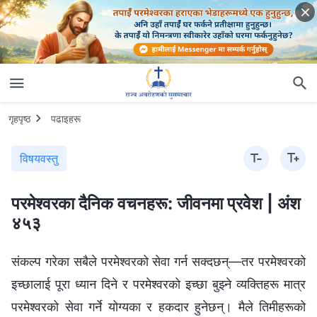
गृहपृष्ठ
पढाइहरू
विषयवस्तु
परमेश्‍वरका दैनिक वचनहरू: जीवनमा प्रवेश | अंश
४५३
संकल्प गरेका सबैले परमेश्‍वरको सेवा गर्न सक्दछन्—तर परमेश्‍वरको
इच्छालाई पूरा ध्यान दिने र परमेश्‍वरको इच्छा बुझ्ने व्यक्तिहरू मात्र
परमेश्‍वरको सेवा गर्ने योग्यका र हकदार हुनेछन्। मैले तिमीहरूको