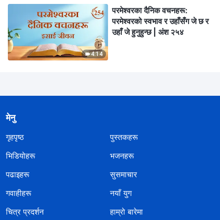
परमेश्‍वरका दैनिक वचनहरू:
परमेश्‍वरको स्वभाव र उहाँसँग जे छ र
उहाँ जे हुनुहुन्छ | अंश २५४
4:14
मेनु
गृहपृष्ठ
पुस्तकहरू
भिडियोहरू
भजनहरू
पढाइहरू
सुसमाचार
गवाहीहरू
नयाँ युग
चित्र प्रदर्शन
हाम्रो बारेमा