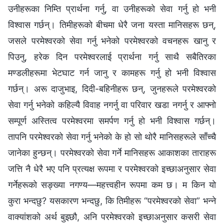
उनीहरूका निम्ति प्रार्थना गर्नु, वा उनीहरूको सेवा गर्नु हो भनी
विश्‍वास गर्छन्। तिमीहरूको बीचमा धेरै जना यस्ता मानिसहरू छन्,
जसले परमेश्‍वरको सेवा गर्नु भनेको परमेश्‍वरको वचनहरू खानु र
पिउनु, हरेक दिन परमेश्‍वरलाई प्रार्थना गर्नु साथै सबैतिरका
मण्डलीहरूमा भेटघाट गर्न जानु र कामहरू गर्नु हो भनी विश्‍वास
गर्छन्। अरू दाजुभाइ, दिदी-बहिनीहरू छन्, जुनहरूले परमेश्‍वरको
सेवा गर्नु भनेको कहिल्यै विवाह नगर्नु वा परिवार खडा नगर्नु र आफ्नो
सम्पूर्ण अस्तित्व परमेश्‍वरमा समर्पण गर्नु हो भनी विश्‍वास गर्छन्।
तापनि परमेश्‍वरको सेवा गर्नु भनेको के हो सो थोरै मानिसहरूले साँच्चै
जानेका हुन्छन्। परमेश्‍वरको सेवा गर्ने मानिसहरू आकाशका ताराहरू
जत्ति नै धेरै भए पनि प्रत्यक्ष रूपमा र परमेश्‍वरको इच्छाअनुसार सेवा
गर्नेहरूको सङ्ख्या नगण्य—महत्त्वहीन रूपमा कम छ। म किन यो
कुरा भन्दछु? यसकारण भन्दछु, कि तिमीहरू “परमेश्‍वरको सेवा” भन्ने
वाक्यांशको अर्थ बुझ्छौ, अनि परमेश्‍वरको इच्छाअनुसार कसरी सेवा