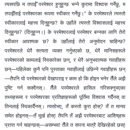
त्यसपछि म तपाईँ परमेश्‍वर हुनुहुन्छ भन्ने कुरामा विश्‍वास गर्नेछु, म
तपाईँलाई परमेश्‍वरका रूपमा स्वीकार गर्नेछु।” के परमेश्‍वरले त्यस्तो
स्वीकारलाई महत्त्व दिनुहुन्छ? के उहाँले त्यस्तो विश्‍वासलाई महत्त्व
दिनुहुन्छ? (दिनुहुन्‍न।) के परमेश्‍वरलाई परमेश्‍वर बन्नका लागि तेरो
स्वीकार आवश्यक छ? के उहाँलाई तेरो अनुमोदन चाहिन्छ?
परमेश्‍वरले धेरै सत्यता व्यक्त गर्नुभएको छ, धेरै मानिसहरूले
परमेश्‍वरको कामलाई स्विकारेका छन्, र धेरै अनुभवात्मक गवाहीहरू
छन्—पहिलेका कुनै पनि पुस्ताका गवाहीलाई उछिन्ने गवाहीहरू छन्
—तैपनि यो परमेश्‍वरको देखापराइ र काम हो कि होइन भनेर तैँले अझै
पुष्टि गर्न सक्दैनस्। तैँले परमेश्‍वरले हासिल गरिसक्नुभएका
तथ्यहरूमा र परमेश्‍वरका प्रतिज्ञाहरूको पूर्तिमा विश्‍वास गर्दैनस् वा
तिनलाई स्विकार्दैनस्। त्यसोभए, तँ कस्तो कुरा होस्? तँ त मानव
समेत होइनस्—तँ मूर्ख होस्! तैपनि तँ अझै परमेश्‍वरबाट आशिष्‌हरू
प्राप्त गर्न चाहन्छस्—असम्भव! तैँले त सपना मात्रै देखिरहेको छस्!