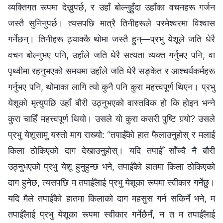
व्यक्तिगत रूपमा देख्नुपर्छ, र उहाँ बोल्नुहुँदा उहाँका वचनहरू गर्जन
जस्तै सुनिनुपर्छ। त्यसपछि मात्रै तिनीहरूले परमेश्‍वरमा विश्‍वास
गर्नेछन्। तिनीहरू ठ्याक्कै थोमा जस्तै हुन्—प्रभु येशूले जति धेरै
वचन बोल्नुभए पनि, उहाँले जति धेरै सत्यता व्यक्त गर्नुभए पनि, वा
पृथ्वीमा रहनुभएको समयमा उहाँले जति धेरै सङ्केत र आश्चर्यकर्महरू
गर्नुभए पनि, थोमाका लागि त्यो कुनै पनि कुरा महत्त्वपूर्ण थिएन। प्रभु
येशूको मृत्युपछि उहाँ बौरी उठ्नुभएको वास्तविक हो कि होइन भन्ने
कुरा चाहिँ महत्त्वपूर्ण थियो। उसले यो कुरा कसरी पुष्टि गर्‍यो? उसले
प्रभु येशूसामु यस्तो माग राख्यो: “तपाईँको हात फैलाउनुहोस् र मलाई
किला ठोकिएको दाग देखाउनुहोस्। यदि तपाईँ साँच्चै नै बौरी
उठ्नुभएको प्रभु येशू हुनुहुन्छ भने, तपाईँको हातमा किला ठोकिएको
दाग हुनेछ, त्यसपछि म तपाईँलाई प्रभु येशूका रूपमा स्वीकार गर्नेछु।
यदि मैले तपाईँको हातमा किलाको दाग महसुस गर्न सकिनँ भने, म
तपाईँलाई प्रभु येशूका रूपमा स्वीकार गर्नेछैनँ, न त म तपाईँलाई