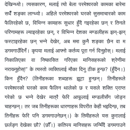
देखिन्थ्यो। त्यसकारण, मलाई त्यो बेला परमेश्‍वरको कामका बारेमा
सधैँ शङ्का लाग्थ्यो। अहिले परमेश्‍वरको घरको सुसमाचारको काम
फैलिरहेको छ, विभिन्न कामहरू सुधार हुँदै गइरहेका छन् र तिनले
परिणामहरू ल्याइरहेका छन्, र विभिन्न देशका मण्डलीहरू झन्-झन्
फस्टाइरहेका छन् भन्ने देखेर, अब ममा कुनै शङ्का छैन वा म
डगमगाउँदिनँ। कृपया मलाई आफ्नो कर्तव्य पूरा गर्न दिनुहोस्। मलाई
निकालिएका वा निष्कासित गरिएका मानिसहरूको श्रेणीमा
नराख्‍नुहोस्!” के त्यस्तो व्यक्तिलाई मौका दिनु ठीक हुन्छ? (हुँदैन।)
किन हुँदैन? (तिनीहरूका शब्दहरू झूटा हुन्छन्। तिनीहरूले
परमेश्‍वरको घरको काम फैलिन थालेको छ र यसले शक्ति प्राप्त
गरेको छ भन्ने देखेर मात्रै फेरि आफूलाई मण्डलीसँग जोड्न
चाहन्छन्। तर जब तिनीहरूका धारणाहरू विपरीत केही भइदिन्छ, तब
तिनीहरू फेरि पनि डगमगाउनेछन्।) के तिमीहरूले यस कुरालाई
छर्लङ्ग देखेका छौ? (छौँ।) कतिपय मानिसहरू जन्मिँदै डगमगाउने