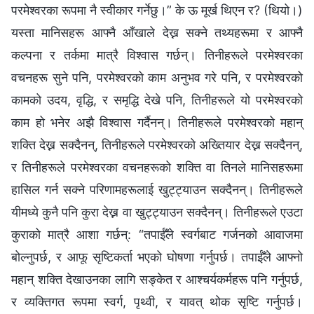
परमेश्‍वरका रूपमा नै स्वीकार गर्नेछु।” के ऊ मूर्ख थिएन र? (थियो।)
यस्ता मानिसहरू आफ्नै आँखाले देख्न सक्ने तथ्यहरूमा र आफ्नै
कल्पना र तर्कमा मात्रै विश्‍वास गर्छन्। तिनीहरूले परमेश्‍वरका
वचनहरू सुने पनि, परमेश्‍वरको काम अनुभव गरे पनि, र परमेश्‍वरको
कामको उदय, वृद्धि, र समृद्धि देखे पनि, तिनीहरूले यो परमेश्‍वरको
काम हो भनेर अझै विश्‍वास गर्दैनन्। तिनीहरूले परमेश्‍वरको महान्
शक्ति देख्न सक्दैनन्, तिनीहरूले परमेश्‍वरको अख्तियार देख्न सक्दैनन्,
र तिनीहरूले परमेश्‍वरका वचनहरूको शक्ति वा तिनले मानिसहरूमा
हासिल गर्न सक्ने परिणामहरूलाई खुट्ट्याउन सक्दैनन्। तिनीहरूले
यीमध्ये कुनै पनि कुरा देख्न वा खुट्ट्याउन सक्दैनन्। तिनीहरूले एउटा
कुराको मात्रै आशा गर्छन्: “तपाईँले स्वर्गबाट गर्जनको आवाजमा
बोल्नुपर्छ, र आफू सृष्टिकर्ता भएको घोषणा गर्नुपर्छ। तपाईँले आफ्नो
महान् शक्ति देखाउनका लागि सङ्केत र आश्चर्यकर्महरू पनि गर्नुपर्छ,
र व्यक्तिगत रूपमा स्वर्ग, पृथ्वी, र यावत् थोक सृष्टि गर्नुपर्छ।