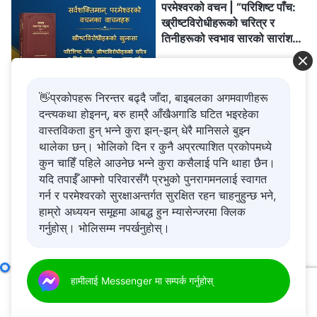
परमेश्‍वरको वचन | “परिशिष्ट पाँच:
ख्रीष्टविरोधीहरूको चरित्र र
तिनीहरूको स्वभाव सारको सारांश
(भाग दुई)” (खण्ड तीन)
57:21
👋प्रकोपहरू निरन्तर बढ्दै जाँदा, बाइबलका अगमवाणीहरू
परमेश्‍वरको वचन | “प्रार्थनाको
दन्त्यकथा होइनन्, बरु हाम्रै आँखैअगाडि घटित भइरहेका
महत्त्व र त्यसको अभ्यास” (भाग एक)
वास्तविकता हुन् भन्ने कुरा झन्-झन् धेरै मानिसले बुझ्न
थालेका छन्। भोलिको दिन र कुनै अप्रत्याशित प्रकोपमध्ये
कुन चाहिँ पहिले आउनेछ भन्ने कुरा कसैलाई पनि थाहा छैन।
53:43
यदि तपाईँ आफ्नो परिवारसँगै प्रभुको पुनरागमनलाई स्वागत
परमेश्‍वरको वचन | “अगुवा र
गर्न र परमेश्‍वरको सुरक्षाअन्तर्गत सुरक्षित रहन चाहनुहुन्छ भने,
कामदारहरूका जिम्‍मेवारीहरू (१५)”
हाम्रो अध्ययन समूहमा आबद्ध हुन म्यासेन्जरमा क्लिक
(खण्ड पाँच)
गर्नुहोस्। भोलिसम्म नपर्खनुहोस्।
34:08
अगुवा र कामदारहरूका जिम्‍मेवारीहरू (२७)
हामीलाई Messenger मा सम्पर्क गर्नुहोस्
खण्ड छ
परमेश्‍वरको वचन | “सम्पूर्ण
00:00
40:32
ब्रह्माण्डको निम्ति परमेश्‍वरका
वचनहरूका रहस्यहरूको अर्थ-