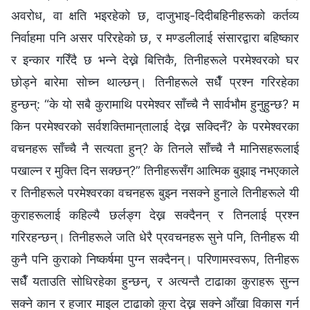
अवरोध, वा क्षति भइरहेको छ, दाजुभाइ-दिदीबहिनीहरूको कर्तव्य
निर्वाहमा पनि असर परिरहेको छ, र मण्डलीलाई संसारद्वारा बहिष्कार
र इन्कार गरिँदै छ भन्ने देख्ने बित्तिकै, तिनीहरूले परमेश्‍वरको घर
छोड्ने बारेमा सोच्न थाल्छन्। तिनीहरूले सधैँ प्रश्न गरिरहेका
हुन्छन्: “के यो सबै कुरामाथि परमेश्‍वर साँच्चै नै सार्वभौम हुनुहुन्छ? म
किन परमेश्‍वरको सर्वशक्तिमान्‌तालाई देख्न सक्दिनँ? के परमेश्‍वरका
वचनहरू साँच्चै नै सत्यता हुन्? के तिनले साँच्चै नै मानिसहरूलाई
पखाल्न र मुक्ति दिन सक्छन्?” तिनीहरूसँग आत्मिक बुझाइ नभएकाले
र तिनीहरूले परमेश्‍वरका वचनहरू बुझ्न नसक्ने हुनाले तिनीहरूले यी
कुराहरूलाई कहिल्यै छर्लङ्ग देख्न सक्दैनन् र तिनलाई प्रश्न
गरिरहन्छन्। तिनीहरूले जति धेरै प्रवचनहरू सुने पनि, तिनीहरू यी
कुनै पनि कुराको निष्कर्षमा पुग्न सक्दैनन्। परिणामस्वरूप, तिनीहरू
सधैँ यताउति सोधिरहेका हुन्छन्, र अत्यन्तै टाढाका कुराहरू सुन्न
सक्ने कान र हजार माइल टाढाको कुरा देख्न सक्ने आँखा विकास गर्न