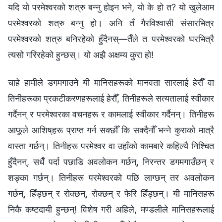
यदि यो परमेश्‍वरको शत्रु बन्नु होइन भने, यो के हो त? यो खुलेआम
परमेश्‍वरको शत्रु बन्‍नु हो। अनि तँ गैरविश्‍वासी संसारभित्र
परमेश्‍वरको शत्रु बनिरहेको हुँदैनस्—तैँले त परमेश्‍वरको घरभित्रै
त्यसो गरिरहेको हुन्छस्। यो अझै अक्षम्य कुरा हो!
चाहे हामीले डगमगाउने यी मानिसहरूको मानवता सारलाई हेरौँ वा
तिनीहरूका प्रकटीकरणहरूलाई हेरौँ, तिनीहरूले सत्यतालाई स्वीकार
गर्दैनन् र परमेश्‍वरका वचनहरू र कामलाई स्वीकार गर्दैनन्। तिनीहरू
आफूले आशिष्‌हरू प्राप्त गर्न सक्छौँ कि सक्दैनौँ भन्ने कुराको मात्रै
वास्ता गर्छन्। तिनीहरू परमेश्‍वर वा उहाँको कामबारे कहिल्यै निश्चित
हुँदैनन्, सधैँ पर्दा पछाडि अवलोकन गर्छन्, निरन्तर डगमगाउँछन् र
शङ्का गर्छन्। तिनीहरू परमेश्‍वरको पछि लाग्छन् तर अवलोकन
गर्छन्, हिँड्छन् र रोक्छन्, रोक्छन् र फेरि हिँड्छन्। यी मानिसहरू
निकै कष्टदायी हुन्छन्! विशेष गरी अहिले, मण्डलीले मानिसहरूलाई