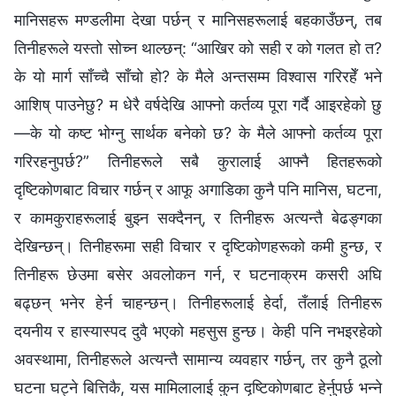
मानिसहरू मण्डलीमा देखा पर्छन् र मानिसहरूलाई बहकाउँछन्, तब
तिनीहरूले यस्तो सोच्न थाल्छन्: “आखिर को सही र को गलत हो त?
के यो मार्ग साँच्चै साँचो हो? के मैले अन्तसम्म विश्‍वास गरिरहेँ भने
आशिष् पाउनेछु? म धेरै वर्षदेखि आफ्नो कर्तव्य पूरा गर्दै आइरहेको छु
—के यो कष्ट भोग्नु सार्थक बनेको छ? के मैले आफ्नो कर्तव्य पूरा
गरिरहनुपर्छ?” तिनीहरूले सबै कुरालाई आफ्नै हितहरूको
दृष्टिकोणबाट विचार गर्छन् र आफू अगाडिका कुनै पनि मानिस, घटना,
र कामकुराहरूलाई बुझ्न सक्दैनन्, र तिनीहरू अत्यन्तै बेढङ्गका
देखिन्छन्। तिनीहरूमा सही विचार र दृष्टिकोणहरूको कमी हुन्छ, र
तिनीहरू छेउमा बसेर अवलोकन गर्न, र घटनाक्रम कसरी अघि
बढ्छन् भनेर हेर्न चाहन्छन्। तिनीहरूलाई हेर्दा, तँलाई तिनीहरू
दयनीय र हास्यास्पद दुवै भएको महसुस हुन्छ। केही पनि नभइरहेको
अवस्थामा, तिनीहरूले अत्यन्तै सामान्य व्यवहार गर्छन्, तर कुनै ठूलो
घटना घट्ने बित्तिकै, यस मामिलालाई कुन दृष्टिकोणबाट हेर्नुपर्छ भन्ने