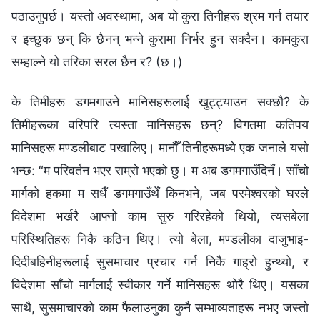
पठाउनुपर्छ। यस्तो अवस्थामा, अब यो कुरा तिनीहरू श्रम गर्न तयार
र इच्छुक छन् कि छैनन् भन्ने कुरामा निर्भर हुन सक्दैन। कामकुरा
सम्हाल्ने यो तरिका सरल छैन र? (छ।)
के तिमीहरू डगमगाउने मानिसहरूलाई खुट्ट्याउन सक्छौ? के
तिमीहरूका वरिपरि त्यस्ता मानिसहरू छन्? विगतमा कतिपय
मानिसहरू मण्डलीबाट पखालिए। मानौँ तिनीहरूमध्ये एक जनाले यसो
भन्छ: “म परिवर्तन भएर राम्रो भएको छु। म अब डगमगाउँदिनँ। साँचो
मार्गको हकमा म सधैँ डगमगाउँथेँ किनभने, जब परमेश्‍वरको घरले
विदेशमा भर्खरै आफ्नो काम सुरु गरिरहेको थियो, त्यसबेला
परिस्थितिहरू निकै कठिन थिए। त्यो बेला, मण्डलीका दाजुभाइ-
दिदीबहिनीहरूलाई सुसमाचार प्रचार गर्न निकै गाह्रो हुन्थ्यो, र
विदेशमा साँचो मार्गलाई स्वीकार गर्ने मानिसहरू थोरै थिए। यसका
साथै, सुसमाचारको काम फैलाउनुका कुनै सम्भाव्यताहरू नभए जस्तो