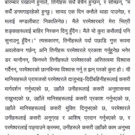
बारम्बार पखाल्ने हुनाले, तिनीहरू सधैँ बेचैन हुन्छन्, र सोच्छन्, “म
सधैँ डगमगाइरहेको हुन्छु। सायद एक दिन कसैले थाहा पाउनेछ, र
मलाई मण्डलीबाट निकालिनेछ। मैले परमेश्‍वरबारे मेरा भित्री
शङ्काहरूलाई बाहिर निस्कन दिनु हुँदैन। मैले यो कुरा कसैलाई पनि
सुनाउनु हुँदैन।” त्यसकारण, तिनीहरूले पर्दा पछाडि गुप्त रूपमा
अवलोकन गर्छन्; अनि तिनीहरू परमेश्‍वरले प्रकाश गर्नुहुनेछ भनेर
डर मान्दैनन्, किनभने तिनीहरूले परमेश्‍वरको अस्तित्वमा विश्‍वास
गर्दैनन्, परमेश्‍वरको छानबिनमा विश्‍वास गर्नु त झन् परको कुरा हो। यी
मानिसहरूले प्रायजसो परमेश्‍वरले दाजुभाइ-दिदीबहिनीहरूलाई कसरी
मार्गदर्शन गर्नुभएको छ, उहाँले उनीहरूलाई कसरी अनुशासनमा
राख्नुभएको छ, उहाँले मानिसहरूलाई कसरी प्रकाश गर्नुभएको छ,
उहाँले मानिसहरूलाई कसरी मुक्ति दिनुभएको छ, परमेश्‍वरले
उनीहरूलाई कसरी अनुग्रह र आशिष् प्रदान गर्नुभएको छ, र
परमेश्‍वरलाई पछ्याउने क्रममा, उनीहरूले कसरी उहाँको काम अनुभव