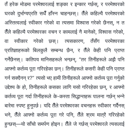
तँ हरेक मोडमा परमेश्‍वरलाई शङ्का र इन्कार गर्छस्, र परमेश्‍वरको
घरको दुर्भाग्यप्रति सधैँ हाँस्न चाहन्छस्। तैँले कहिल्यै परमेश्‍वरको
अस्तित्वलाई स्वीकार गरेको वा त्यसमा विश्‍वास गरेको छैनस्, न त
तैँले कहिल्यै परमेश्‍वरका वचन र कामलाई नै मानेको, विश्‍वास गरेको,
वा स्वीकार गरेको छस्। त्यसकारण, तँसँग परमेश्‍वरका
प्रतिज्ञाहरूको बिलकुलै सम्बन्ध छैन, र तैँले केही पनि प्राप्त
गर्नेछैनस्। कतिपय मानिसहरूले भन्छन्, “तर तिनीहरूले अझै पनि
आफ्नो कर्तव्य पूरा गरिरहेका छन्। तिनीहरूले कसरी केही पनि प्राप्त
गर्न सक्दैनन् र?” त्यसो भए हामी तिनीहरूले आफ्नो कर्तव्य पूरा गर्नुको
उद्देश्य के हो, तिनीहरूले कसका लागि यसो गरिरहेका छन्, र आफ्नो
कर्तव्य पूरा गर्दा तिनीहरूले के-कस्ता सिद्धान्तहरू पालना गर्छन् भन्ने
बारेमा स्पष्ट हुनुपर्छ। यदि तैँले परमेश्‍वरका वचनहरू स्वीकार गर्दैनस्
भने, तैँले आफ्नो कर्तव्य पूरा गरे पनि, तैँले श्रम मात्रै गरिरहेको
हुन्छस्—यो साँचो समर्पण होइन। तैँले जे गर्छस् परमेश्‍वरले त्यसलाई