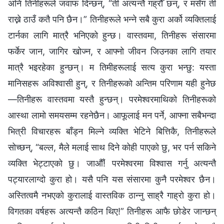
अनि तिनीहरूले जवाफ दिन्छन्, “ती अत्यन्तै गह्रौँ छन्, र मसँग ती
राख्ने ठाउँ कतै पनि छैन।” तिनीहरूले भन्ने सबै कुरा अर्को व्यक्तिलाई
टार्नका लागि मात्रै भनिएको हुन्छ। वास्तवमा, तिनीहरू संसारमा
फर्केर जान, जागिर खोज्न, र आफ्नो जीवन जिउनका लागि तयार
मात्रै भइरहेका हुन्छन्। म तिमीहरूलाई सत्य कुरा भन्छु: यस्ता
मानिसहरू अविश्‍वासी हुन्, र तिनीहरूको अन्तिम परिणाम यही हुनेछ
—तिनीहरू वास्तवमा यस्तै हुन्छन्। परमेश्‍वरमाथिको तिनीहरूको
आस्था लामो समयसम्म रहनेछैन। आफूलाई मन पर्ने, आफ्ना सबैभन्दा
भित्री विचारहरू बाँड्न मिल्ने व्यक्ति भेटिने बित्तिकै, तिनीहरूले
सोच्छन्, “बल्‍ल, मैले मलाई साथ दिने कोही पाएको छु, भर पर्न सकिने
व्यक्ति भेट्टाएको छु। जाऔँ! परमेश्‍वरमा विश्‍वास गर्नु अत्यन्तै
पट्यारलाग्दो कुरा हो। यसै पनि यस संसारमा कुनै परमेश्‍वर छैन।
अस्तित्वमै नभएको कुरालाई वास्तविक ठान्नु साह्रै गाह्रो कुरा हो।
विगतका वर्षहरू अत्यन्तै कठिन थिए!” तिनीहरू आफै छोडेर जान्छन्