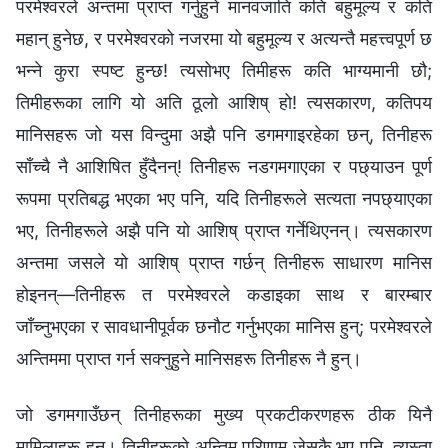
परमेश्‍वरले अन्तमा प्राप्त गर्नुहुने मानवजाति कति बहुमूल्य र कति
महान् हुनेछ, र परमेश्‍वरको नजरमा यो बहुमूल्य र अत्यन्तै महत्त्वपूर्ण छ
भन्ने कुरा स्पष्ट हुन्छ! त्यसोभए तिमीहरू कति भाग्यमानी छौ;
तिमीहरूका लागि यो अति ठूलो आशिष् हो! त्यसकारण, कतिपय
मानिसहरू जो यस विन्दुमा अझै पनि डगमगाइरहेका छन्, तिनीहरू
साँच्चै नै आशिषित हुँदैनन्! तिनीहरू नडगमगाएका र पछ्याउन पूर्ण
रूपमा प्रतिबद्ध भएका भए पनि, यदि तिनीहरूले सत्यता नपछ्याएका
भए, तिनीहरूले अझै पनि यो आशिष् प्राप्त गर्नेथिएनन्। त्यसकारण
अन्तमा जसले यो आशिष् प्राप्त गर्छन् तिनीहरू साधारण मानिस
होइनन्—तिनीहरू त परमेश्‍वरले कडाइका साथ र बारम्बार
जाँच्नुभएका र सावधानीपूर्वक छनौट गर्नुभएका मानिस हुन्; परमेश्‍वरले
अन्तिममा प्राप्त गर्न सक्नुहुने मानिसहरू तिनीहरू नै हुन्।
जो डगमगाउँछन् तिनीहरूका मुख्य प्रकटीकरणहरू ठीक यिनै
मामिलाहरू हुन्। तिनीहरूको अन्तिम परिणाम जेसुकै भए पनि, त्यस्ता