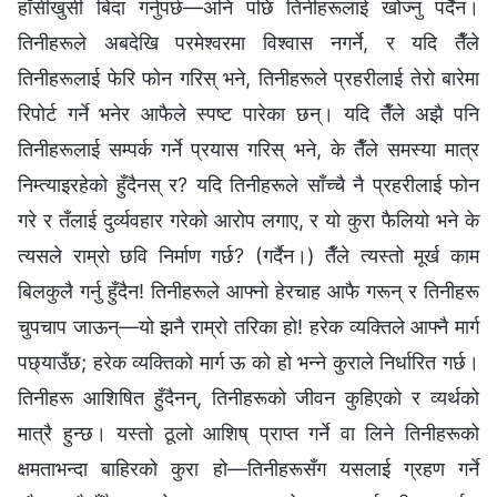
हाँसीखुसी बिदा गर्नुपर्छ—अनि पछि तिनीहरूलाई खोज्नु पर्दैन।
तिनीहरूले अबदेखि परमेश्‍वरमा विश्‍वास नगर्ने, र यदि तैँले
तिनीहरूलाई फेरि फोन गरिस् भने, तिनीहरूले प्रहरीलाई तेरो बारेमा
रिपोर्ट गर्ने भनेर आफैले स्पष्ट पारेका छन्। यदि तैँले अझै पनि
तिनीहरूलाई सम्पर्क गर्ने प्रयास गरिस् भने, के तैँले समस्या मात्र
निम्त्याइरहेको हुँदैनस् र? यदि तिनीहरूले साँच्चै नै प्रहरीलाई फोन
गरे र तँलाई दुर्व्यवहार गरेको आरोप लगाए, र यो कुरा फैलियो भने के
त्यसले राम्रो छवि निर्माण गर्छ? (गर्दैन।) तैँले त्यस्तो मूर्ख काम
बिलकुलै गर्नु हुँदैन! तिनीहरूले आफ्नो हेरचाह आफै गरून् र तिनीहरू
चुपचाप जाऊन्—यो झनै राम्रो तरिका हो! हरेक व्यक्तिले आफ्नै मार्ग
पछ्याउँछ; हरेक व्यक्तिको मार्ग ऊ को हो भन्ने कुराले निर्धारित गर्छ।
तिनीहरू आशिषित हुँदैनन्, तिनीहरूको जीवन कुहिएको र व्यर्थको
मात्रै हुन्छ। यस्तो ठूलो आशिष् प्राप्त गर्ने वा लिने तिनीहरूको
क्षमताभन्दा बाहिरको कुरा हो—तिनीहरूसँग यसलाई ग्रहण गर्ने