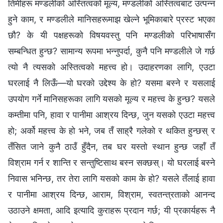
तिमीहरू मण्डलीको अस्तित्वको मूल्य, मण्डलीको अस्तित्वबाट उत्पन्‍न
हुने काम, र मण्डलीले मानिसहरूमाझ खेल्ने भूमिकाबारे प्रस्ट भएका
छौ? के यी पक्षहरूको विषयवस्तु पनि मण्डलीको परिभाषासँग
सम्बन्धित हुन्छ? सामान्य रूपमा भन्नुपर्दा, कुनै पनि मण्डलीले जे गर्छ
त्यो नै त्यसको अस्तित्वको महत्त्व हो। उदाहरणका लागि, एउटा
घरलाई नै लिऊँ—यो घरको उद्देश्य के हो? यसमा बस्ने र यसलाई
उपयोग गर्ने मानिसहरूका लागि यसको मूल्य र महत्त्व के हुन्छ? यसले
कम्तीमा पनि, हावा र पानीमा आश्रय दिन्छ, जुन यसको एउटा महत्त्व
हो; अर्को महत्त्व के हो भने, जब तँ साह्रै गलेको र थकित हुन्छस् र
तँसित जाने कुनै ठाउँ हुँदैन, तब घर यस्तो स्थान हुन्छ जहाँ तँ
विश्राम गर्न र शान्ति र सन्तुष्टिसाथ बस्न सक्छस्। यो घरलाई बस्‍ने
निवास भनिन्छ, तर तेरा लागि यसको काम के हो? यसले तँलाई हावा
र पानीमा आश्रय दिन्छ, आराम, विश्राम, स्वतन्त्रताको आनन्द
उठाउने क्षमता, आदि इत्यादि कुराहरू प्रदान गर्छ; यी प्रकार्यहरू नै