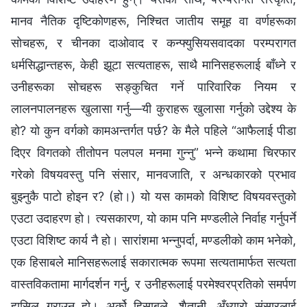
मानव नैतिक दृष्टिकोणहरू, निश्‍चित जातीय समूह वा वर्णहरूका
सोचहरू, र चीनका दाओवाद र कन्फ्युसियसवादका परम्परागत
धर्मसिद्धान्तहरू, केही झूटा सत्यताहरू, साथै मानिसहरूलाई बाँध्ने र
उनीहरूका सोचहरू सङ्कुचित गर्ने पारिवारिक नियम र
लालनपालनहरू खुलासा गर्नु—यी कुराहरू खुलासा गर्नुको उद्देश्य के
हो? यो कुन वर्गको कामअन्तर्गत पर्छ? के मैले पहिले “आफैलाई पीडा
दिएर विगतको तीतोपन पलपल मनमा गुन्नु” भन्ने कथामा चिरफार
गरेको विषयवस्तु पनि संसार, मानवजाति, र अन्धकारको प्रभाव
बुझ्नुकै पाटो होइन र? (हो।) यो यस कामको विशिष्ट विषयवस्तुको
एउटा उदाहरण हो। त्यसकारण, यो काम पनि मण्डलीले निर्वाह गर्नुपर्ने
एउटा विशिष्ट कार्य नै हो। सारांशमा भन्‍नुपर्दा, मण्डलीको काम भनेको,
एक हिसाबले मानिसहरूलाई सकारात्मक रूपमा सत्यतामार्फत सत्यता
वास्तविकतामा मार्गदर्शन गर्नु, र उनीहरूलाई परमेश्‍वरप्रतिको समर्पण
हासिल गराउनु हो। अर्को हिसाबले, शैतानी, अँध्यारो संसारलाई