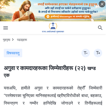
गृहपृष्ठ
पढाइहरू
विषयवस्तु
अगुवा र कामदारहरूका जिम्‍मेवारीहरू (२२)
खण्ड
एक
यसअघि, हामीले अगुवा र कामदारहरूको तेह्रौँ जिम्मेवारी
“परमेश्‍वरका चुनिएका मानिसहरूलाई ख्रीष्टविरोधीको बाधा, बहकाउ,
नियन्त्रण र गम्‍भीर हानिदेखि जोगाउने र तिनीहरूलाई