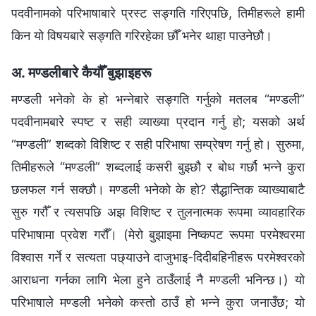
पदवीनामको परिभाषाबारे प्रस्ट सङ्गति गरिएपछि, तिमीहरूले हामी
किन यो विषयबारे सङ्गति गरिरहेका छौँ भनेर थाहा पाउनेछौ।
अ. मण्डलीबारे कैयौँ बुझाइहरू
मण्डली भनेको के हो भन्नेबारे सङ्गति गर्नुको मतलब “मण्डली”
पदवीनामबारे स्पष्ट र सही व्याख्या प्रदान गर्नु हो; यसको अर्थ
“मण्डली” शब्दको विशिष्ट र सही परिभाषा सम्प्रेषण गर्नु हो। सुरुमा,
तिमीहरूले “मण्डली” शब्दलाई कसरी बुझ्छौ र बोध गर्छौ भन्ने कुरा
छलफल गर्न सक्छौ। मण्डली भनेको के हो? सैद्धान्तिक व्याख्याबाटै
सुरु गरौँ र त्यसपछि अझ विशिष्ट र तुलनात्मक रूपमा व्यावहारिक
परिभाषामा प्रवेश गरौँ। (मेरो बुझाइमा निष्कपट रूपमा परमेश्‍वरमा
विश्‍वास गर्ने र सत्यता पछ्याउने दाजुभाइ-दिदीबहिनीहरू परमेश्‍वरको
आराधना गर्नका लागि भेला हुने ठाउँलाई नै मण्डली भनिन्छ।) यो
परिभाषाले मण्डली भनेको कस्तो ठाउँ हो भन्ने कुरा जनाउँछ; यो