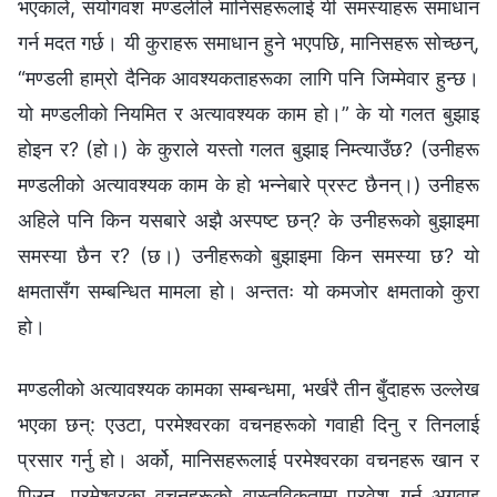
भएकाले, संयोगवश मण्डलीले मानिसहरूलाई यी समस्याहरू समाधान
गर्न मदत गर्छ। यी कुराहरू समाधान हुने भएपछि, मानिसहरू सोच्छन्,
“मण्डली हाम्रो दैनिक आवश्यकताहरूका लागि पनि जिम्मेवार हुन्छ।
यो मण्डलीको नियमित र अत्यावश्यक काम हो।” के यो गलत बुझाइ
होइन र? (हो।) के कुराले यस्तो गलत बुझाइ निम्त्याउँछ? (उनीहरू
मण्डलीको अत्यावश्यक काम के हो भन्नेबारे प्रस्ट छैनन्।) उनीहरू
अहिले पनि किन यसबारे अझै अस्पष्ट छन्? के उनीहरूको बुझाइमा
समस्या छैन र? (छ।) उनीहरूको बुझाइमा किन समस्या छ? यो
क्षमतासँग सम्बन्धित मामला हो। अन्ततः यो कमजोर क्षमताको कुरा
हो।
मण्डलीको अत्यावश्यक कामका सम्बन्धमा, भर्खरै तीन बुँदाहरू उल्लेख
भएका छन्: एउटा, परमेश्‍वरका वचनहरूको गवाही दिनु र तिनलाई
प्रसार गर्नु हो। अर्को, मानिसहरूलाई परमेश्‍वरका वचनहरू खान र
पिउन, परमेश्‍वरका वचनहरूको वास्तविकतामा प्रवेश गर्न अगुवाइ