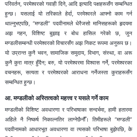
परिवर्तन, परमेश्‍वरको गवाही दिने, आदि इत्यादि पक्षहरूसँग सम्बन्धित
हुन्छ। यसलाई यो तरिकाले हेर्दा, परमेश्‍वरले आफ्नो काम गर्न
थाल्नुभएपछि, “मण्डली” पदवीनामले धेरैजसो मानिसहरूको हृदयमा
अझ गहन, विशिष्ट बुझाइ र बोध हासिल गरेको छ, जुन
मण्डलीसम्बन्धी परमेश्‍वरको विचारसँग अझ निकट रूपमा अनुरूप छ।
यो उप्रान्त कुनै भवन, सामाजिक समुदाय, विभाग, संस्था, वा अरू
कुनै कुरा मात्र हुँदैन; बरु, यो परमेश्‍वरमा विश्‍वास गर्ने, परमेश्‍वरका
वचनहरू, सत्यता र परमेश्‍वरको आराधना गर्नेजस्ता कुराहरूसँग
सम्बन्धित हुन्छ।
आ. मण्डलीको अस्तित्वको महत्त्व र यसले गर्ने काम
मण्डलीको विशिष्ट अवधारणा र परिभाषाका सन्दर्भमा, हामी हतारमा
अहिले नै निष्कर्ष निकाल्नतिर लाग्नेछैनौँ। तिमीहरूले “मण्डली”
पदवीनामको आधारभूत अवधारणा वा त्यसको परिभाषा बुझेपछि, के