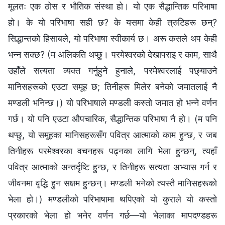
मूलतः एक ठोस र भौतिक संस्था हो। यो एक सैद्धान्तिक परिभाषा
हो। के यो परिभाषा सही छ? के यसमा केही त्रुटिहरू छन्?
सिद्धान्तको हिसाबले, यो परिभाषा स्वीकार्य छ। अरू कसले थप केही
भन्न सक्छ? (म अलिकति थप्छु। परमेश्‍वरको देखापराइ र काम, साथै
उहाँले सत्यता व्यक्त गर्नुहुने हुनाले, परमेश्‍वरलाई पछ्याउने
मानिसहरूको एउटा समूह छ; तिनीहरू मिलेर बनेको जमातलाई नै
मण्डली भनिन्छ।) यो परिभाषाले मण्डली कस्तो जमात हो भन्ने वर्णन
गर्छ। यो पनि एउटा औपचारिक, सैद्धान्तिक परिभाषा नै हो। (म पनि
थप्छु, यो समूहका मानिसहरूसँग पवित्र आत्माको काम हुन्छ, र जब
तिनीहरू परमेश्‍वरका वचनहरू पढ्नका लागि भेला हुन्छन्, त्यहाँ
पवित्र आत्माको अन्तर्दृष्टि हुन्छ, र तिनीहरू सत्यता अभ्यास गर्न र
जीवनमा वृद्धि हुन सक्षम हुन्छन्। मण्डली भनेको त्यस्तै मानिसहरूको
भेला हो।) मण्डलीको परिभाषामा थपिएको यो कुराले यो कस्तो
प्रकारको भेला हो भनेर वर्णन गर्छ—यो भेलाका मापदण्डहरू