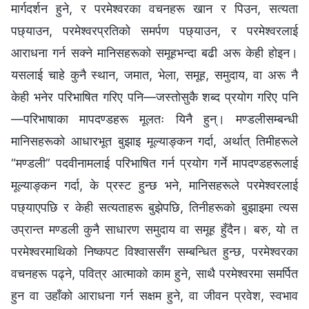
मार्गदर्शन हुने, र परमेश्‍वरका वचनहरू खान र पिउन, सत्यता
पछ्याउन, परमेश्‍वरप्रतिको समर्पण पछ्याउन, र परमेश्‍वरलाई
आराधना गर्न सक्ने मानिसहरूको समूहभन्दा बढी अरू केही होइन।
यसलाई चाहे कुनै स्थान, जमात, भेला, समूह, समुदाय, वा अरू नै
केही भनेर परिभाषित गरिए पनि—जस्तोसुकै शब्द प्रयोग गरिए पनि
—परिभाषाका मापदण्डहरू मूलतः यिनै हुन्। मण्डलीसम्बन्धी
मानिसहरूको आधारभूत बुझाइ मूल्याङ्कन गर्दा, अर्थात् तिमीहरूले
“मण्डली” पदवीनामलाई परिभाषित गर्न प्रयोग गर्ने मापदण्डहरूलाई
मूल्याङ्कन गर्दा, के प्रस्ट हुन्छ भने, मानिसहरूले परमेश्‍वरलाई
पछ्याएपछि र केही सत्यताहरू बुझेपछि, तिनीहरूको बुझाइमा त्यस
उप्रान्त मण्डली कुनै साधारण समुदाय वा समूह हुँदैन। बरु, यो त
परमेश्‍वरमाथिको निष्कपट विश्‍वाससँग सम्बन्धित हुन्छ, परमेश्‍वरका
वचनहरू पढ्ने, पवित्र आत्माको काम हुने, साथै परमेश्‍वरमा समर्पित
हुन वा उहाँको आराधना गर्न सक्षम हुने, वा जीवन प्रवेश, स्वभाव