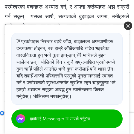
परमेश्‍वरका वचनहरू अभ्यास गर्न, र आफ्ना कर्तव्यहरू अझ राम्ररी
गर्न सकून्। यसका साथै, सत्यताको बुझाइका जगमा, उनीहरूले
परमेश्‍वरको काम अनुभव गर्न, आफ्ना भ्रष्ट स्वभावहरू फाल्न र
स्वभाव परिवर्तन हासिल गर्न सक्छन्। यी तीन पक्षहरूबाहेक, यसमा
👋प्रकोपहरू निरन्तर बढ्दै जाँदा, बाइबलका अगमवाणीहरू
मानिसहरूलाई दुष्ट मानवजाति, अँध्यारो संसार, र अन्धकारको
दन्त्यकथा होइनन्, बरु हाम्रै आँखैअगाडि घटित भइरहेका
प्रभाव बुझ्न मदत गर्ने कुरा पनि पर्छ। मण्डलीका कामका
वास्तविकता हुन् भन्ने कुरा झन्-झन् धेरै मानिसले बुझ्न
थालेका छन्। भोलिको दिन र कुनै अप्रत्याशित प्रकोपमध्ये
परियोजनाहरू धेरै नभए पनि, यसको विशिष्ट विषयवस्तुचाहिँ विशाल
कुन चाहिँ पहिले आउनेछ भन्ने कुरा कसैलाई पनि थाहा छैन।
छ। यी सबै विषयवस्तु परमेश्‍वरका वचनहरू, सत्यता, भ्रष्ट
यदि तपाईँ आफ्नो परिवारसँगै प्रभुको पुनरागमनलाई स्वागत
गर्न र परमेश्‍वरको सुरक्षाअन्तर्गत सुरक्षित रहन चाहनुहुन्छ भने,
स्वभावहरू फाल्ने, र परमेश्‍वरप्रति समर्पित हुने कुरासँग सम्बन्धित
हाम्रो अध्ययन समूहमा आबद्ध हुन म्यासेन्जरमा क्लिक
हुन्छ; अनि अवश्य नै, यो मुक्ति प्राप्त गर्नुसँग अझ बढी सम्बन्धित
गर्नुहोस्। भोलिसम्म नपर्खनुहोस्।
हुन्छ। यो नै मण्डलीको प्रकार्य र मण्डलीको अस्तित्वको महत्त्व हो।
मण्डलीको कामको हरेक पक्ष परमेश्‍वरका चुनिएका मानिसहरूको
अगुवा र कामदारहरूका जिम्‍मेवारीहरू (२२)
हामीलाई Messenger मा सम्पर्क गर्नुहोस्
खण्ड एक
जीवन प्रवेशसँग घनिष्ठ रूपमा सम्बन्धित हुन्छ, किनभने यसमा
00:00
57:32
परमेश्‍वरका वचनहरूप्रति मानिसहरूले गर्ने व्यवहार, परमेश्‍वरप्रति