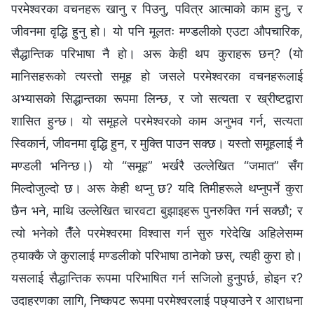
परमेश्‍वरका वचनहरू खानु र पिउनु, पवित्र आत्माको काम हुनु, र
जीवनमा वृद्धि हुनु हो। यो पनि मूलतः मण्डलीको एउटा औपचारिक,
सैद्धान्तिक परिभाषा नै हो। अरू केही थप कुराहरू छन्? (यो
मानिसहरूको त्यस्तो समूह हो जसले परमेश्‍वरका वचनहरूलाई
अभ्यासको सिद्धान्तका रूपमा लिन्छ, र जो सत्यता र ख्रीष्टद्वारा
शासित हुन्छ। यो समूहले परमेश्‍वरको काम अनुभव गर्न, सत्यता
स्विकार्न, जीवनमा वृद्धि हुन, र मुक्ति पाउन सक्छ। यस्तो समूहलाई नै
मण्डली भनिन्छ।) यो “समूह” भर्खरै उल्लेखित “जमात” सँग
मिल्दोजुल्दो छ। अरू केही थप्नु छ? यदि तिमीहरूले थप्नुपर्ने कुरा
छैन भने, माथि उल्लेखित चारवटा बुझाइहरू पुनरुक्ति गर्न सक्छौ; र
त्यो भनेको तैँले परमेश्‍वरमा विश्‍वास गर्न सुरु गरेदेखि अहिलेसम्म
ठ्याक्कै जे कुरालाई मण्डलीको परिभाषा ठानेको छस्, त्यही कुरा हो।
यसलाई सैद्धान्तिक रूपमा परिभाषित गर्न सजिलो हुनुपर्छ, होइन र?
उदाहरणका लागि, निष्कपट रूपमा परमेश्‍वरलाई पछ्याउने र आराधना