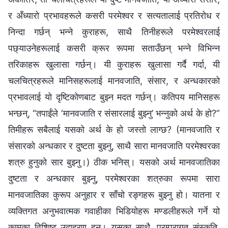
र अँध्यारो प्रभावहरूले कसरी परमेश्‍वर र सत्यतालाई प्रतिरोध र
निन्दा गर्छन् भन्ने कुराहरू, साथै तिनीहरूले परमेश्‍वरलाई
पछ्याउनेहरूलाई कसरी क्रूर रूपमा सताउँछन् भन्‍ने विभिन्न
तरिकाहरू खुलासा गर्छन्। यी कुराहरू खुलासा गर्दै गर्दा, यी
चलचित्रहरूले मानिसहरूलाई मानवजाति, संसार, र अन्धकारको
प्रभावलाई यो दृष्टिकोणबाट बुझ्न मदत गर्छन्। कतिपय मानिसहरू
भन्छन्, “तपाईंले ‘मानवजाति र संसारलाई बुझ्नु’ भन्नुको अर्थ के हो?”
तिमीहरू सबैलाई यसको अर्थ के हो जस्तो लाग्छ? (मानवजाति र
संसारको अन्धकार र दुष्टता बुझ्नु, साथै सारा मानवजाति परमेश्‍वरका
शत्रु हुनुको सार बुझ्नु।) ठीक भनिस्। यसको अर्थ मानवजातिका
दुष्टता र अन्धकार बुझ्नु, परमेश्‍वरका शत्रुका रूपमा सारा
मानवजातिका कुरूप अनुहार र साँचो रङ्गहरू बुझ्नु हो। यातना र
व्यक्तिगत अनुभवात्मक गवाहीका भिडियोहरू मण्डलीहरूले गर्ने यो
कामका विशिष्ट उदाहरण हुन्। यसका साथै, परम्परागत संस्कृति,