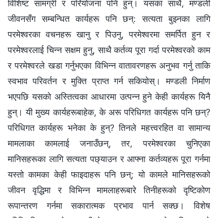
विशिष्ट सामग्री र परियोजना पनि हुन्। यसका साथै, मण्डली
जीवनसँग सम्बन्धित कार्यहरू पनि छन्: सत्यता बुझ्नका लागि
परमेश्‍वरका वचनहरू खानु र पिउनु, परमेश्‍वरमा समर्पित हुन र
परमेश्‍वरलाई चिन्न सक्षम हुनु, साथै कर्तव्य पूरा गर्दा परमेश्‍वरको काम
र परमेश्‍वरले खडा गर्नुभएका विभिन्न वातावरणहरू अनुभव गर्नु ताकि
स्वभाव परिवर्तन र मुक्ति प्राप्त गर्न सकियोस्। मण्डली निर्माण
भएपछि यसको अस्तित्वका आधारमा उत्पन्न हुने केही कार्यहरू यिनै
हुन्। यी मुख्य कार्यहरूबाहेक, के अरू परिधिगत कार्यहरू पनि छन्?
परिधिगत कार्यहरू भनेका के हुन्? तिनले महत्त्वरहित वा सामान्य
मामलाका कामलाई जनाउँछन्, तर, परमेश्‍वरका चुनिएका
मानिसहरूका लागि सत्यता पछ्याउन र आफ्ना कर्तव्यहरू पूरा गर्नमा
यस्तो कामका केही फाइदाहरू पनि छन्; यो कामले मानिसहरूको
जीवन वृद्धिमा र विभिन्‍न मामलाहरूबारे तिनीहरूको दृष्टिकोण
रूपान्तरण गर्नमा सकारात्मक प्रभाव पार्न सक्छ। विशेष