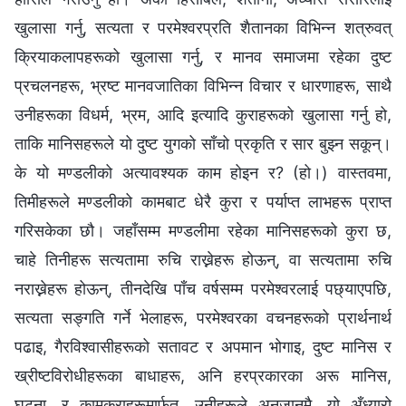
खुलासा गर्नु, सत्यता र परमेश्‍वरप्रति शैतानका विभिन्न शत्रुवत्
क्रियाकलापहरूको खुलासा गर्नु, र मानव समाजमा रहेका दुष्ट
प्रचलनहरू, भ्रष्ट मानवजातिका विभिन्न विचार र धारणाहरू, साथै
उनीहरूका विधर्म, भ्रम, आदि इत्यादि कुराहरूको खुलासा गर्नु हो,
ताकि मानिसहरूले यो दुष्ट युगको साँचो प्रकृति र सार बुझ्न सकून्।
के यो मण्डलीको अत्यावश्यक काम होइन र? (हो।) वास्तवमा,
तिमीहरूले मण्डलीको कामबाट धेरै कुरा र पर्याप्त लाभहरू प्राप्त
गरिसकेका छौ। जहाँसम्म मण्डलीमा रहेका मानिसहरूको कुरा छ,
चाहे तिनीहरू सत्यतामा रुचि राख्नेहरू होऊन्, वा सत्यतामा रुचि
नराख्नेहरू होऊन्, तीनदेखि पाँच वर्षसम्म परमेश्‍वरलाई पछ्याएपछि,
सत्यता सङ्गति गर्ने भेलाहरू, परमेश्‍वरका वचनहरूको प्रार्थनार्थ
पढाइ, गैरविश्‍वासीहरूको सतावट र अपमान भोगाइ, दुष्ट मानिस र
ख्रीष्टविरोधीहरूका बाधाहरू, अनि हरप्रकारका अरू मानिस,
घटना, र कामकुराहरूमार्फत, उनीहरूले अनजानमै, यो अँध्यारो