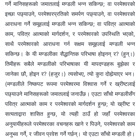
गर्ने मानिसहरूको जमातलाई मण्डली भन्न सकिन्छ; वा परमेश्‍वरको
इच्छा पछ्याउने, परमेश्‍वरप्रतिको समर्पण पछ्याउने, वा परमेश्‍वरको
आराधना गर्ने समूहलाई मण्डली भन्न सकिन्छ; वा पवित्र आत्माको
काम, पवित्र आत्माको मार्गदर्शन, र परमेश्‍वरको उपस्थिति भएको,
साथै परमेश्‍वरको आराधना गर्न सक्षम समूहलाई मण्डली भन्न
सकिन्छ। के यी मण्डलीका सैद्धान्तिक परिभाषा होइनन् र? (हुन्।)
तिमीहरू सबैले मण्डलीको परिभाषाका यी मापदण्डहरू बुझेका र
जानेका छौ, होइन र? (हजुर।) त्यसोभए, त्यो कुरा दोहोर्‍याएर भन।
(मण्डलीले निष्कपट रूपमा परमेश्‍वरमा विश्‍वास गर्ने र ख्रीष्टलाई
पछ्याउने मानिसहरूको जमातलाई जनाउँछ। एउटा साँचो मण्डलीसँग
पवित्र आत्माको काम र परमेश्‍वरको मार्गदर्शन हुन्छ; यो ख्रीष्ट र
सत्यताद्वारा शासित हुन्छ, यो त्यही ठाउँ हो जहाँ परमेश्‍वरका
अनुयायीहरूले परमेश्‍वरका वचनहरू खाने र पिउने, परमेश्‍वरको काम
अनुभव गर्ने, र जीवन प्रवेश गर्ने गर्छन्। यो एउटा साँचो मण्डली हो।