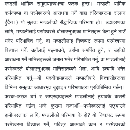
मण्डली धार्मिक समुदायहरूभन्दा फरक हुन्छ। मण्डली धार्मिक
कर्मकाण्ड वा परमेश्‍वरको आराधना गर्ने बाह्य तरिकाहरूमा संलग्न
हुँदैन।) यो मूलतः मण्डलीको सैद्धान्तिक परिभाषा हो। उदाहरणका
लागि, मण्डलीलाई परमेश्‍वरले बोलाउनुभएका मानिसहरू भेला हुने ठाउँ
भनेर परिभाषित गर्नु, वा मण्डलीलाई निष्कपट रूपमा परमेश्‍वरमा
विश्‍वास गर्ने, उहाँलाई पछ्याउने, उहाँमा समर्पित हुने, र उहाँको
आराधना गर्ने मानिसहरूको जमात भनेर परिभाषित गर्नु, वा मण्डलीलाई
परमेश्‍वरले बोलाउनुभएका मानिसहरूको भेला, आदि इत्यादि भनेर
परिभाषित गर्नु—यी पदवीनामहरूले मण्डलीबारे विश्‍वासीहरूका
विभिन्न समूहका आधारभूत बुझाइ र परिभाषाहरू प्रतिबिम्बित गर्छन्।
फरक-फरक धर्म र सम्प्रदायहरूले मण्डलीलाई ठ्याक्कै कसरी
परिभाषित गर्छन् भन्ने कुरामा नजाऔँ—परमेश्‍वरलाई पछ्याउने
हामीजस्ताका लागि, मण्डलीको परिभाषा के हो? यो निष्कपट रूपमा
परमेश्‍वरमा विश्‍वास गर्ने, पवित्र आत्माको काम र परमेश्‍वरको