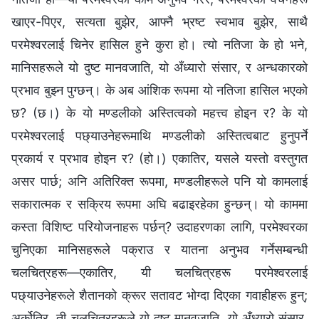
खाएर-पिएर, सत्यता बुझेर, आफ्नै भ्रष्ट स्वभाव बुझेर, साथै
परमेश्‍वरलाई चिनेर हासिल हुने कुरा हो। त्यो नतिजा के हो भने,
मानिसहरूले यो दुष्ट मानवजाति, यो अँध्यारो संसार, र अन्धकारको
प्रभाव बुझ्न पुग्छन्। के अब आंशिक रूपमा यो नतिजा हासिल भएको
छ? (छ।) के यो मण्डलीको अस्तित्वको महत्त्व होइन र? के यो
परमेश्‍वरलाई पछ्याउनेहरूमाथि मण्डलीको अस्तित्वबाट हुनुपर्ने
प्रकार्य र प्रभाव होइन र? (हो।) एकातिर, यसले यस्तो वस्तुगत
असर पार्छ; अनि अतिरिक्त रूपमा, मण्डलीहरूले पनि यो कामलाई
सकारात्मक र सक्रिय रूपमा अघि बढाइरहेका हुन्छन्। यो काममा
कस्ता विशिष्ट परियोजनाहरू पर्छन्? उदाहरणका लागि, परमेश्‍वरका
चुनिएका मानिसहरूले पक्राउ र यातना अनुभव गर्नेसम्बन्धी
चलचित्रहरू—एकातिर, यी चलचित्रहरू परमेश्‍वरलाई
पछ्याउनेहरूले शैतानको क्रूर सतावट भोग्दा दिएका गवाहीहरू हुन्;
अर्कोतिर, ती चलचित्रहरूले यो दुष्ट मानवजाति, यो अँध्यारो संसार,