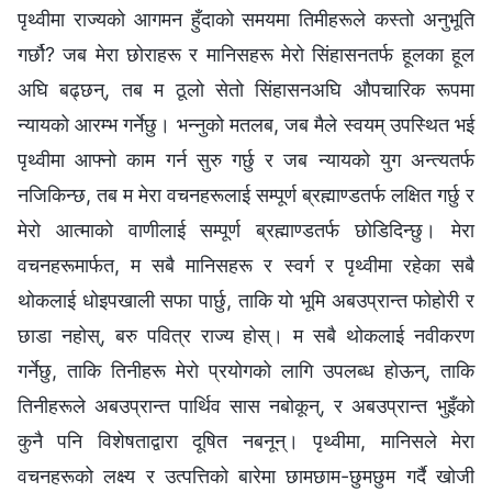
पृथ्वीमा राज्यको आगमन हुँदाको समयमा तिमीहरूले कस्तो अनुभूति
गर्छौ? जब मेरा छोराहरू र मानिसहरू मेरो सिंहासनतर्फ हूलका हूल
अघि बढ्छन्, तब म ठूलो सेतो सिंहासनअघि औपचारिक रूपमा
न्यायको आरम्भ गर्नेछु। भन्नुको मतलब, जब मैले स्वयम् उपस्थित भई
पृथ्वीमा आफ्नो काम गर्न सुरु गर्छु र जब न्यायको युग अन्त्यतर्फ
नजिकिन्छ, तब म मेरा वचनहरूलाई सम्पूर्ण ब्रह्माण्डतर्फ लक्षित गर्छु र
मेरो आत्माको वाणीलाई सम्पूर्ण ब्रह्माण्डतर्फ छोडिदिन्छु। मेरा
वचनहरूमार्फत, म सबै मानिसहरू र स्वर्ग र पृथ्वीमा रहेका सबै
थोकलाई धोइपखाली सफा पार्छु, ताकि यो भूमि अबउप्रान्त फोहोरी र
छाडा नहोस्, बरु पवित्र राज्य होस्। म सबै थोकलाई नवीकरण
गर्नेछु, ताकि तिनीहरू मेरो प्रयोगको लागि उपलब्‍ध होऊन्, ताकि
तिनीहरूले अबउप्रान्त पार्थिव सास नबोकून्, र अबउप्रान्त भुइँको
कुनै पनि विशेषताद्वारा दूषित नबनून्। पृथ्वीमा, मानिसले मेरा
वचनहरूको लक्ष्य र उत्पत्तिको बारेमा छामछाम-छुमछुम गर्दै खोजी