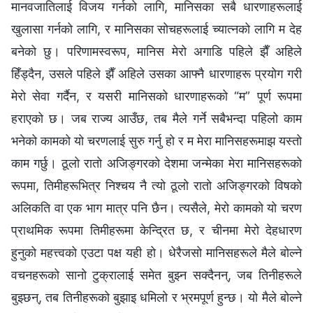
मानवजातिलाई विजय गर्नको लागि, मानिसका सबै धारणाहरूलाई
खुलासा गर्नको लागि, र मानिसका सोचहरूलाई च्यात्नको लागि म देह
बनेको छु। परिणामस्वरूप, मानिस मेरो अगाडि पहिले झैँ अहिले
हिँड्दैन, उसले पहिले झैँ अहिले उसका आफ्नै धारणाहरू प्रयोग गरी
मेरो सेवा गर्दैन, र यसरी मानिसको धारणाहरूको “म” पूर्ण रूपमा
हराएको छ। जब राज्य आउँछ, तब मैले गर्ने सबैभन्दा पहिलो काम
भनेको कामको यो चरणलाई सुरु गर्नु हो र म मेरा मानिसहरूमाझ यस्तो
काम गर्छु। ठूलो रातो अजिङ्गरको देशमा जन्मेका मेरा मानिसहरूको
रूपमा, तिमीहरूभित्र निश्चय नै त्यो ठूलो रातो अजिङ्गरको विषको
अलिकति वा एक भाग मात्र पनि छैन। त्यसैले, मेरो कामको यो चरण
प्राथमिक रूपमा तिमीहरूमा केन्द्रित छ, र चीनमा मेरो देहधारण
हुनुको महत्त्वको एउटा पक्ष यही हो। धेरैजसो मानिसहरूले मैले बोल्ने
वचनहरूको सानो टुक्रालाई समेत बुझ्न सक्दैनन्, जब तिनीहरूले
बुझ्छन्, तब तिनीहरूको बुझाइ धमिलो र भ्रमपूर्ण हुन्छ। यो मैले बोल्ने