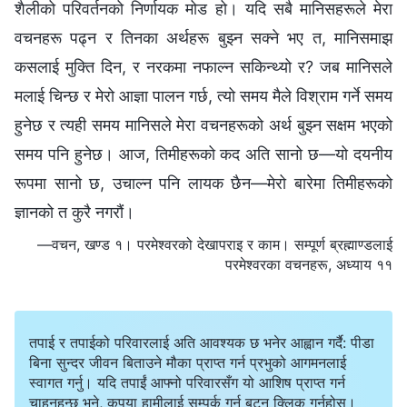
शैलीको परिवर्तनको निर्णायक मोड हो। यदि सबै मानिसहरूले मेरा
वचनहरू पढ्न र तिनका अर्थहरू बुझ्न सक्‍ने भए त, मानिसमाझ
कसलाई मुक्ति दिन, र नरकमा नफाल्न सकिन्थ्यो र? जब मानिसले
मलाई चिन्छ र मेरो आज्ञा पालन गर्छ, त्यो समय मैले विश्राम गर्ने समय
हुनेछ र त्यही समय मानिसले मेरा वचनहरूको अर्थ बुझ्न सक्षम भएको
समय पनि हुनेछ। आज, तिमीहरूको कद अति सानो छ—यो दयनीय
रूपमा सानो छ, उचाल्न पनि लायक छैन—मेरो बारेमा तिमीहरूको
ज्ञानको त कुरै नगरौं।
—वचन, खण्ड १। परमेश्‍वरको देखापराइ र काम। सम्पूर्ण ब्रह्माण्डलाई
परमेश्‍वरका वचनहरू, अध्याय ११
तपाई र तपाईको परिवारलाई अति आवश्यक छ भनेर आह्वान गर्दै: पीडा
बिना सुन्दर जीवन बिताउने मौका प्राप्त गर्न प्रभुको आगमनलाई
स्वागत गर्नु। यदि तपाईं आफ्नो परिवारसँग यो आशिष प्राप्त गर्न
चाहनुहुन्छ भने, कृपया हामीलाई सम्पर्क गर्न बटन क्लिक गर्नुहोस्।