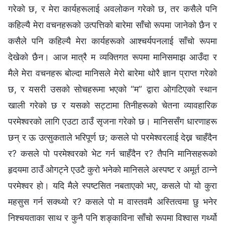
गरेको छ, र मेरा कार्यहरूलाई अवलोकन गरेको छ, तर कसैले पनि
कहिल्यै मेरा वचनहरूको उत्पत्तिको बारेमा साँचो रूपमा जानेको छैन र
कसैले पनि कहिल्यै मेरा कार्यहरूको आश्‍चर्यपनलाई साँचो रूपमा
देखेको छैन। आज मात्रै म व्यक्तिगत रूपमा मानिसमाझ आउँदा र
मैले मेरा वचनहरू बोल्दा मानिसले मेरो बारेमा थोरै ज्ञान प्राप्त गरेको
छ, र यसरी उसको सोचहरूमा भएको “म” द्वारा ओगटिएको स्थान
खाली गरेको छ र यसको सट्टामा तिनीहरूको चेतना व्यावहारिक
परमेश्‍वरको लागि एउटा ठाउँ सृजना गरेको छ। मानिससँग धारणाहरू
छन् र ऊ उत्सुकताले भरिपूर्ण छ; कसले पो परमेश्‍वरलाई देख्न चाहँदैन
र? कसले पो परमेश्‍वरको भेट गर्न चाहँदैन र? तैपनि मानिसहरूको
हृदयमा ठाउँ ओगट्ने एउटै कुरो भनेको मानिसले अस्पष्ट र अमूर्त ठान्ने
परमेश्‍वर हो। यदि मैले स्पष्टसित नबताएको भए, कसले पो यो कुरा
महसुस गर्न सक्थ्यो र? कसले पो म वास्तवमै अस्तित्वमा छु भनेर
निश्‍चयताका साथ र कुनै पनि शङ्काविना साँचो रूपमा विश्‍वास गर्थ्यो