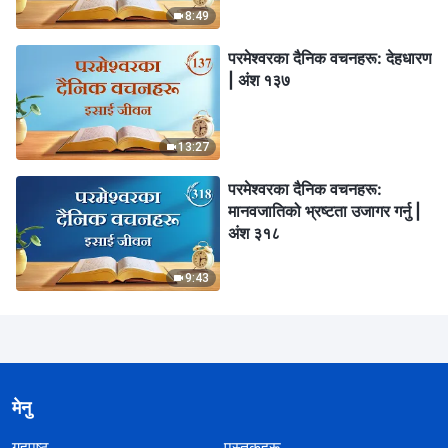
8:49
परमेश्‍वरका दैनिक वचनहरू: देहधारण
| अंश १३७
13:27
परमेश्‍वरका दैनिक वचनहरू:
मानवजातिको भ्रष्टता उजागर गर्नु |
अंश ३१८
9:43
मेनु
गृहपृष्ठ
पुस्तकहरू