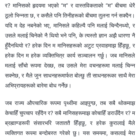
र? मानिसको हृदयमा भएको “म” र वास्तविकताको “म” बीचमा धेरै
ठूलो भिन्नता छ, र कसैले पनि तिनीहरूको बीचमा तुलना गर्न सक्दैन।
यदि म देह नबनेको भए, मानिसले कहिल्यै पनि मलाई चिन्दैनथ्यो, र
उसले मलाई चिनेको नै थियो भने पनि, के त्यस्तो ज्ञान अझै धारणा नै
हुँदैनथियो र? हरेक दिन म मानिसहरूको अटुट प्रवाहमाझ हिँड्छु, र
हरेक दिन म हरेक व्यक्तिभित्र कार्य सञ्चालन गर्छु। जब मानिसले
मलाई साँचो रूपमा देख्छ, तब उसले मेरा वचनहरूमा मलाई चिन्न
सक्नेछ, र मैले जुन साधनहरूमार्फत बोल्छु ती साधनहरूका साथै मेरा
अभिप्रायहरूको बारेमा बोध गर्नेछ।
जब राज्य औपचारिक रूपमा पृथ्वीमा आइपुग्छ, तब सबै थोकमाझ
केचाहिँ चुपचाप रहँदैन र? सबै मानिसहरूमाझ कोचाहिँ डराउँदैन र? म
ब्रह्माण्डरूपी संसारभरि जताततै हिँड्छु, र हरेक कुरालाई मैले
व्यक्तिगत रूपमा बन्दोबस्त गरेको छु। यस समयमा, कसलाई मेरा