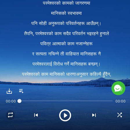
परमेश्‍वरको कामको जागरणमा
मानिसको स्वभावमा
पनि सोही अनुरूपको परिवर्तनहरू आउँछन्।
तैपनि, परमेश्‍वरको काम सदैव परिवर्तन भइरहने हुनाले
पवित्र आत्माको काम नजान्‍नेहरू
र सत्यता नचिन्ने ती वाहियात मानिसहरू नै
परमेश्‍वरलाई विरोध गर्ने मानिसहरू बन्छन्।
परमेश्‍वरको काम मानिसको धारणाअनुसार कहिल्यै हुँदैन,
किनभने उहाँको काम
सदैव नयाँ हुन्छ र पुरानो कहिल्यै हुँदैन
00:00
00:00
र उहाँ पुरानो कामलाई कहिल्यै पनि दोहोर्‍याउनुहुन्न,
बरु यस अघि कहिल्यै नभएका
कामहरू गर्दै अघि बढ्नुहुन्छ।