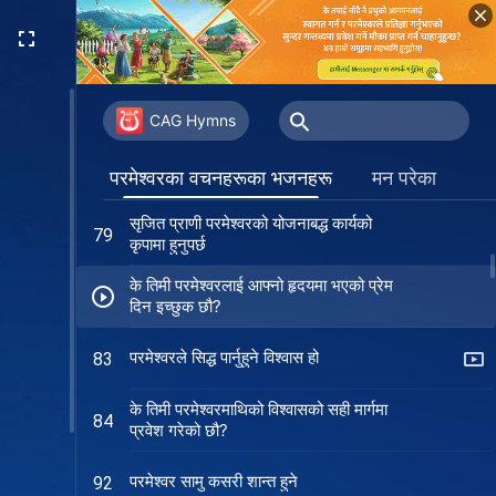
मानवजातिको निम्ति परमेश्‍वरको इच्छा कहिल्यै
71
परिवर्तन हुनेछैन
परमेश्‍वरले ब्रह्माण्डभरि नयाँ काम गर्नुभएको छ
72
CAG Hymns
परमेश्‍वरका मानिसहरू जति बढी परिपक्व हुन्छन्,
75
परमेश्‍वरका वचनहरूका भजनहरू
मन परेका
ठूलो रातो अजिङ्गर त्यति नै बढी पतन हुन्छ
सृजित प्राणी परमेश्‍वरको योजनाबद्ध कार्यको
79
कृपामा हुनुपर्छ
के तिमी परमेश्‍वरलाई आफ्नो हृदयमा भएको प्रेम
दिन इच्छुक छौ?
परमेश्‍वरले सिद्ध पार्नुहुने विश्‍वास हो
83
के तिमी परमेश्‍वरमाथिको विश्‍वासको सही मार्गमा
84
प्रवेश गरेको छौ?
परमेश्‍वर सामु कसरी शान्त हुने
92