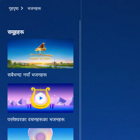
गृहपृष्ठ
भजनहरू
समूहहरू
सबैभन्दा नयाँ भजनहरू
परमेश्‍वरका वचनहरूका भजनहरू