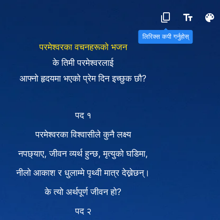
लिरिक्स कपी गर्नुहोस्
परमेश्‍वरका वचनहरूको भजन
के तिमी परमेश्‍वरलाई
आफ्नो हृदयमा भएको प्रेम दिन इच्छुक छौ?
पद १
परमेश्‍वरका विश्‍वासीले कुनै लक्ष्य
नपछ्याए, जीवन व्यर्थ हुन्छ, मृत्युको घडिमा,
नीलो आकाश र धुलाम्मे पृथ्वी मात्र देख्नेछन्।
के त्यो अर्थपूर्ण जीवन हो?
पद २