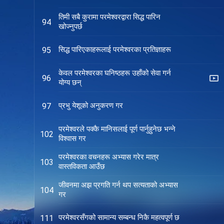
तिमी सबै कुरामा परमेश्‍वरद्वारा सिद्ध पारिन
94
खोज्नुपर्छ
सिद्ध पारिएकाहरूलाई परमेश्‍वरका प्रतिज्ञाहरू
95
केवल परमेश्‍वरका घनिष्ठहरू उहाँको सेवा गर्न
96
योग्य छन्
प्रभु येशूको अनुकरण गर
97
परमेश्‍वरले पक्कै मानिसलाई पूर्ण पार्नुहुनेछ भन्ने
102
विश्‍वास गर
परमेश्‍वरका वचनहरू अभ्यास गरेर मात्र
103
वास्तविकता आउँछ
जीवनमा अझ प्रगति गर्न थप सत्यताको अभ्यास
104
गर
परमेश्‍वरसँगको सामान्य सम्बन्ध निकै महत्वपूर्ण छ
111