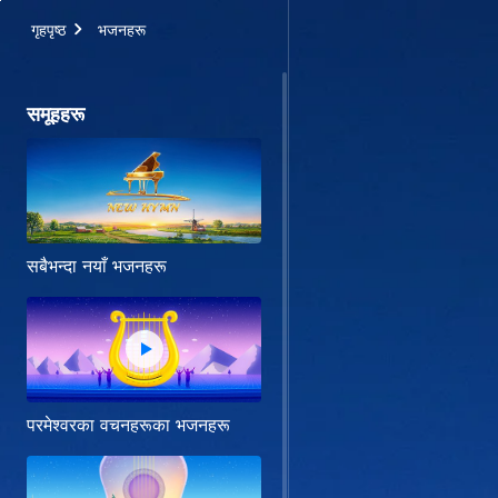
गृहपृष्ठ
भजनहरू
समूहहरू
सबैभन्दा नयाँ भजनहरू
परमेश्‍वरका वचनहरूका भजनहरू