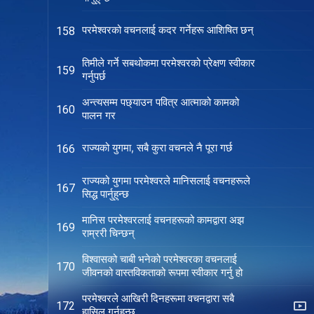
परमेश्‍वरको वचनलाई कदर गर्नेहरू आशिषित छन्
158
तिमीले गर्ने सबथोकमा परमेश्‍वरको प्रे‍क्षण स्वीकार
159
गर्नुपर्छ
अन्त्यसम्म पछ्याउन पवित्र आत्माको कामको
160
पालन गर
राज्यको युगमा, सबै कुरा वचनले नै पूरा गर्छ
166
राज्यको युगमा परमेश्‍वरले मानिसलाई वचनहरूले
167
सिद्ध पार्नुहुन्छ
मानिस परमेश्‍वरलाई वचनहरूको कामद्वारा अझ
169
राम्ररी चिन्छन्
विश्‍वासको चाबी भनेको परमेश्‍वरका वचनलाई
170
जीवनको वास्तविकताको रूपमा स्वीकार गर्नु हो
परमेश्‍वरले आखिरी दिनहरूमा वचनद्वारा सबै
172
हासिल गर्नुहुन्छ