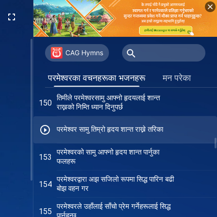
परमेश्‍वरको स्वीकृति प्राप्त गर्न पवित्र आत्माको
141
नयाँ काम पछ्याऊ
परमेश्‍वरको इच्छा पछ्याउन जिउनु सबैभन्दा
145
अर्थपूर्ण हुन्छ
CAG Hymns
परमेश्‍वर सामु शान्त हुनेहरूले मात्र जीवनमा ध्यान
149
परमेश्‍वरका वचनहरूका भजनहरू
मन परेका
केन्द्रित गर्छन्
तिमीले परमेश्‍वरसामु आफ्नो हृदयलाई शान्त
150
राख्नको निम्ति ध्यान दिनुपर्छ
परमेश्‍वर सामु तिम्रो हृदय शान्त राख्ने तरिका
परमेश्‍वरको सामु आफ्नो हृदय शान्त पार्नुका
153
फलहरू
परमेश्‍वरद्वारा अझ सजिलो रूपमा सिद्ध पारिन बढी
154
बोझ वहन गर
परमेश्‍वरले उहाँलाई साँचो प्रेम गर्नेहरूलाई सिद्ध
155
पार्नुहुन्छ