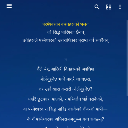
परमेश्‍वरका वचनहरूको भजन
जो सिद्ध पारिएका छैनन्
उनीहरूले परमेश्‍वरको उत्तराधिकार प्राप्त गर्न सक्दैनन्
१
तैँले येशू आखिरी दिनहरूको अवधिमा
ओर्लनुहुनेछ भन्‍ने मात्रै जान्दछस्,
तर उहाँ खास कसरी ओर्लनुहुनेछ?
भर्खरै छुटकारा पाएको, र परिवर्तन भई नसकेको,
वा परमेश्‍वरद्वारा सिद्ध पारिइ नसकेको तँजस्तो पापी—
के तँ परमेश्‍वरका अभिप्रायअनुरूप बन्‍न सक्छस्?