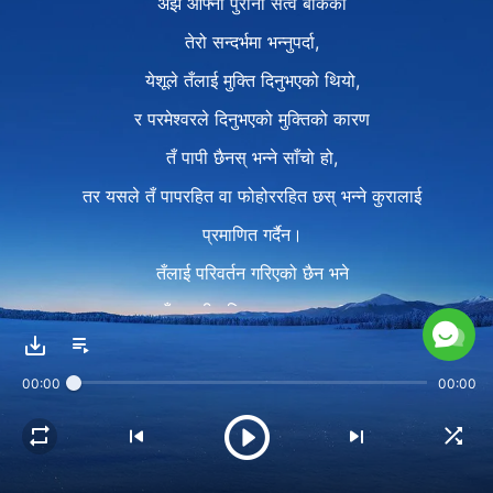
अझै आफ्नो पुरानो सत्व बोकेको
तेरो सन्दर्भमा भन्नुपर्दा,
येशूले तँलाई मुक्ति दिनुभएको थियो,
र परमेश्‍वरले दिनुभएको मुक्तिको कारण
तँ पापी छैनस् भन्‍ने साँचो हो,
तर यसले तँ पापरहित वा फोहोररहित छस् भन्‍ने कुरालाई
प्रमाणित गर्दैन।
तँलाई परिवर्तन गरिएको छैन भने
तँ कसरी पवित्र बन्‍न सक्छस्?
भित्री रूपमा, तँ फोहोरले भरिएको, स्वार्थी र नीच छस्,
00:00
00:00
तैपनि तँ अझै येशूसँग अवरोहण गर्न चाहन्छस्—
तँ त निकै भाग्यमानी हुनुपर्नेछ!
२