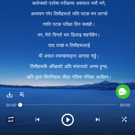
कलेजको प्रवेश-परीक्षामा असफल भयौ भने,
अध्ययन गरेर तिमीहरूले जति पटक मन लाग्यो
त्यति पटक परीक्षा दिन सक्छौ।
तर, मेरो दिनले थप ढिलाइ सहनेछैन।
याद राख! म तिमीहरूलाई
यी असल वचनहरूद्वारा आग्रह गर्छु।
तिमीहरूकै आँखाको अघि संसारको अन्त्य हुन्छ,
अनि ठूला विपत्तिहरू तीव्र गतिमा नजिक आउँछन्।
कुनचाहिँ बढी महत्त्वपूर्ण हो:
तिमीहरूको जीवन, कि तिमीहरूको निद्रा,
00:00
00:00
तिमीहरूको भोजन र पेय पदार्थ र वस्‍त्र?
तिमीहरूले यी कुराहरूलाई तौलने बेला आएको छ।
२