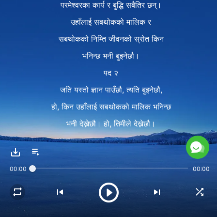
परमेश्‍वरका कार्य र बुद्धि सबैतिर छन्।
उहाँलाई सबथोकको मालिक र
सबथोकको निम्ति जीवनको स्रोत किन
भनिन्छ भनी बुझ्नेछौ।
पद २
जति यस्तो ज्ञान पाउँछौ, त्यति बुझ्नेछौ,
हो, किन उहाँलाई सबथोकको मालिक भनिन्छ
भनी देख्नेछौ। हो, तिमीले देख्नेछौ।
तिमी लगायत सबथोकलाई
परमेश्‍वरको आपूर्तिको प्रवाह निरन्तर दिइन्छ।
00:00
00:00
यो बुझ्नेछौ कि यस संसारमा र मानवजाति माझ,
सबथोकमाथि शासन गर्न,
सबथोकको अस्तित्व कायम राख्न र