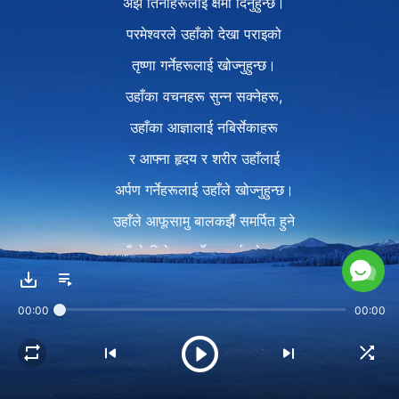
अझै तिनीहरूलाई क्षमा दिनुहुन्छ।
परमेश्‍वरले उहाँको देखा पराइको
तृष्णा गर्नेहरूलाई खोज्नुहुन्छ।
उहाँका वचनहरू सुन्‍न सक्‍नेहरू,
उहाँका आज्ञालाई नबिर्सेकाहरू
र आफ्ना हृदय र शरीर उहाँलाई
अर्पण गर्नेहरूलाई उहाँले खोज्नुहुन्छ।
उहाँले आफूसामु बालकझैँ समर्पित हुने
र उहाँको विरोध नगर्नेहरूलाई खोज्नुहुन्छ।
यदि तैँले आफैलाई परमेश्‍वरमा समर्पित गरिस्,
00:00
00:00
कुनै शक्ति वा दबाबद्वारा रोकिएनस् भने,
परमेश्‍वरले तँलाई कृपाका साथ हेर्नुहुनेछ,
र तँमाथि आशिष् खन्याउनुहुनेछ।