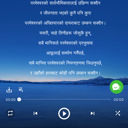
परमेश्‍वरको सार्वभौमिकतालाई उछिन्‍न सक्दैन
र जीवन्तता भएको कुनै पनि कुरा
परमेश्‍वरको अख्तियारको दायराबाट उम्कन सक्दैन।
यसरी, चाहे तिनीहरू जोसुकै हुन्,
सबै मानिसले परमेश्‍वरको प्रभुत्वमा
आफूलाई समर्पण गर्नैपर्छ,
सबै मानिस परमेश्‍वरको नियन्त्रणमा जिउनुपर्छ,
र उहाँको हातबाट कोही पनि उम्कन सक्दैन।
२
सायद तँ अहिले जीवन प्राप्त गर्ने कामना गर्छस्,
00:00
00:00
वा सायद तँ सत्यता प्राप्त गर्ने इच्‍छा गर्छस् होला।
जेसुकै भए पनि,
तँ परमेश्‍वरलाई भेट्टाउने इच्‍छा गर्छस्,