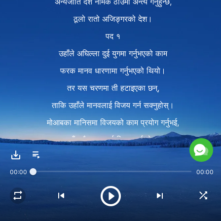
अन्यजाति देश नामक ठाउँमा अन्त्य गर्नुहुन्छ,
ठूलो रातो अजिङ्गरको देश।
पद १
उहाँले अघिल्ला दुई युगमा गर्नुभएको काम
फरक मानव धारणामा गर्नुभएको थियो।
तर यस चरणमा ती हटाइएका छन्,
ताकि उहाँले मानवलाई विजय गर्न सक्नुहोस्।
मोआबका मानिसमा विजयको काम प्रयोग गर्नुभई,
उहाँ सबै मानवलाई विजय गर्नुहुनेछ।
कामको यो चरण मानवको लागि
00:00
00:00
मूल्यवान पक्ष हो, यसको गहन महत्व छ।
पद २
अघिल्ला दुई चरण इस्राएलमा गरिएका थिए।