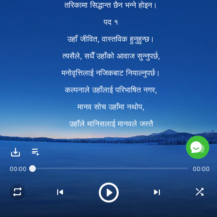
तरिकामा सिद्धान्त छैन भन्ने होइन।
पद १
उहाँ जीवित, वास्तविक हुनुहुन्छ।
त्यसैले, सधैँ उहाँको आवाज सुन्नुपर्छ,
मनोवृत्तिलाई नजिकबाट नियाल्नुपर्छ।
कल्पनाले उहाँलाई परिभाषित नगर,
मानव सोच उहाँमा नथोप,
उहाँले मानिसलाई मानवले जस्तै
व्यवहार गर्ने नतुल्याऊ।
पद २
00:00
00:00
नत्र उहाँलाई रिस उठाउनेछौ,
मर्यादालाई चुनौती दिनेछौ, क्रोध निम्त्याउनेछौ।
यो मामला कति गम्भीर छ जान।