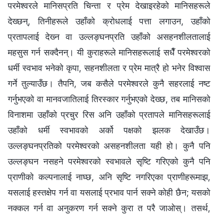
परमेश्‍वरले मानिसप्रति चिन्ता र प्रेम देखाइरहेको मानिसहरूले
देख्छन्, तिनीहरूले उहाँको क्रोधलाई पत्ता लगाउन, उहाँको
प्रतापलाई देख्‍न वा उल्‍लङ्घनप्रति उहाँको असहनशीलतालाई
महसुस गर्न सक्दैनन्। यी कुराहरूले मानिसहरूलाई सधैँ परमेश्‍वरको
धर्मी स्वभाव भनेको कृपा, सहनशीलता र प्रेम मात्रै हो भनेर विश्‍वास
गर्ने तुल्याउँछ। तैपनि, जब कसैले परमेश्‍वरले कुनै सहरलाई नष्ट
गर्नुभएको वा मानवजातिलाई तिरस्कार गर्नुभएको देख्छ, तब मानिसको
विनाशमा उहाँको प्रचुर रिस अनि उहाँको प्रतापले मानिसहरूलाई
उहाँको धर्मी स्वभावको अर्को पक्षको झलक देखाउँछ।
उल्‍लङ्घनप्रतिको परमेश्‍वरको असहनशीलता यही हो। कुनै पनि
उल्‍लङ्घन नसहने परमेश्‍वरको स्वभावले सृष्टि गरिएको कुनै पनि
प्राणीको कल्‍पनालाई नाघ्छ, अनि सृष्टि नगरिएका प्राणीहरूमाझ,
यसलाई हस्तक्षेप गर्न वा यसलाई प्रभाव पार्न सक्‍ने कोही छैन; यसको
नक्कल गर्न वा अनुकरण गर्न सक्‍ने कुरा त परै जाओस्। तसर्थ,