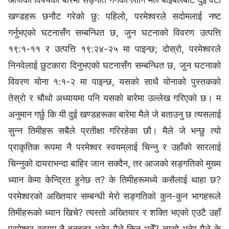
खण्डहरू छनौट गरेको छु: पहिलो, परमेश्‍वरले सदोमलाई नष्ट
गर्नुभएको घटनासँग सम्‍बन्धित छ, जुन घटनाको विवरण उत्‍पत्ति
१९:१-११ र उत्‍पत्ति १९:२४-२५ मा पाइन्छ; दोस्रो, परमेश्‍वरले
निनवेलाई छुटकारा दिनुभएको घटनासँग सम्‍बन्धित छ, जुन घटनाको
विवरण योना १:१-२ मा पाइन्छ, यसको साथै योनाको पुस्तकको
तेस्रो र चौथो अध्यायमा पनि यसको बारेमा उल्‍लेख गरिएको छ। म
अनुमान गर्छु कि यी दुई खण्डहरूका बारेमा मैले जे बताउनु छ त्यसलाई
सुन्‍न तिमीहरू सबैले प्रतीक्षा गरिरहेका छौ। मैले जे भन्छु त्यो
प्राकृतिक रूपमा नै परमेश्‍वर स्वयम्‌लाई चिन्‍नु र उहाँको सारलाई
चिन्‍नुको दायराभन्दा बाहिर जान सक्दैन, तर आजको सङ्गतिको मुख्य
ध्यान केमा केन्द्रित हुनेछ त? के तिमीहरूमध्ये कसैलाई थाहा छ?
परमेश्‍वरको अख्तियार सम्‍बन्धी मेरो सङ्गतिको कुन-कुन भागहरूले
तिमीहरूको ध्यान खिचे? त्यस्तो अख्‍तियार र शक्ति भएको एउटै उहाँ
परमेश्‍वर स्वयम्‌ नै हुनुहुन्छ भनेर मैले किन भनेँ? त्यसो भनेर मैले के