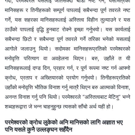
गर्दा, परमेश्‍वरले यसलाई जतिसक्दो चाँडो नष्ट गर्ने, यसभित्रका
मानिसहरू र तिनीहरूको सम्पूर्ण पापलाई सबैभन्दा पूर्ण तवरले नष्ट
गर्ने, यस सहरका मानिसहरूलाई अस्तित्व विहीन तुल्याउने र यस
ठाउँको पापलाई वृद्धि हुनबाट रोक्‍ने इच्‍छा गर्नुभयो। यस कार्यलाई
सबैभन्दा छिटो र सबैभन्दा पूर्ण तवरले गर्ने तरिका भनेको यसलाई
आगोले जलाउनु थियो। सदोमका मानिसहरूप्रतिको परमेश्‍वरको
मनोवृत्ति परित्याग वा अवहेलना थिएन। बरु, उहाँले त यी
मानिसहरूलाई दण्ड दिन, प्रहार गर्न, र पूर्ण रूपमा नष्ट गर्न आफ्‍नो
क्रोध, प्रताप र अख्‍तियारको प्रयोग गर्नुभयो। तिनीहरूप्रतिको
उहाँको मनोवृत्ति भौतिक विनाश गर्नु मात्रै थिएन बरु आत्माको विनाश,
अनन्त विनाश गर्नु पनि थियो। परमेश्‍वरले “अस्तित्वबाट मेटिनु” भन्‍ने
शब्‍दहरूद्वारा जे भन्‍न चाहनुहुन्छ त्यसको साँचो अर्थ यही हो।
परमेश्‍वरको क्रोध लुकेको अनि मानिसको लागि अज्ञात भए
पनि यसले कुनै उल्‍लङ्घन सहँदैन