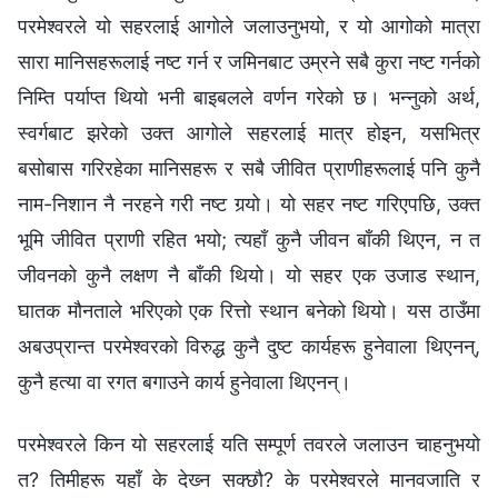
परमेश्‍वरले यो सहरलाई आगोले जलाउनुभयो, र यो आगोको मात्रा
सारा मानिसहरूलाई नष्ट गर्न र जमिनबाट उम्रने सबै कुरा नष्ट गर्नको
निम्ति पर्याप्त थियो भनी बाइबलले वर्णन गरेको छ। भन्‍नुको अर्थ,
स्वर्गबाट झरेको उक्त आगोले सहरलाई मात्र होइन, यसभित्र
बसोबास गरिरहेका मानिसहरू र सबै जीवित प्राणीहरूलाई पनि कुनै
नाम-निशान नै नरहने गरी नष्ट गर्‍यो। यो सहर नष्ट गरिएपछि, उक्त
भूमि जीवित प्राणी रहित भयो; त्यहाँ कुनै जीवन बाँकी थिएन, न त
जीवनको कुनै लक्षण नै बाँकी थियो। यो सहर एक उजाड स्थान,
घातक मौनताले भरिएको एक रित्तो स्थान बनेको थियो। यस ठाउँमा
अबउप्रान्त परमेश्‍वरको विरुद्ध कुनै दुष्ट कार्यहरू हुनेवाला थिएनन्,
कुनै हत्या वा रगत बगाउने कार्य हुनेवाला थिएनन्।
परमेश्‍वरले किन यो सहरलाई यति सम्पूर्ण तवरले जलाउन चाहनुभयो
त? तिमीहरू यहाँ के देख्‍न सक्छौ? के परमेश्‍वरले मानवजाति र