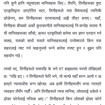
पनि कुनै हानि नपुर्‍याएका मानिसहरू थिए। तैपनि, तिनीहरूका दुष्ट
प्रकृतिद्वारा उत्प्रेरित भएर, तिनीहरूले यस विषयलाई त्यत्तिकै
छोडेनन्, बरु तिनीहरूका प्रयासलाई अझै तीव्र बनाए। यहाँ,
तिनीहरू बीचको अर्को कुराकानीले मानिसहरूलाई निःसन्देह रूपमा नै
यी मानिसहरूका साँचो, क्रूर प्रकृतिको बारेमा थप ज्ञान प्रदान गर्न
सक्छ, यसको साथै यसले मानिसहरूलाई परमेश्‍वरले किन यस
सहरलाई नष्ट गर्न चाहनुभयो भन्‍ने बारेमा स्पष्ट हुन र बुझ्‍न पनि
सहयोग गर्छ।
त्यसो भए, तिनीहरूले यसपछि के भने त? बाइबलमा यस्तो लेखिएको
छ: “पछि हट्। र तिनीहरूले फेरि भने, यो मान्छे यहाँ बस्‍न आयो र ऊ
हाम्रो न्यायाधीश बन्‍न खोज्छ: अब हामी तिनीहरूसँग भन्दा नराम्रो
व्यवहार तँसँग गर्छौं। अनि तिनीहरूले त्यस मानिस, लोतलाई धकेले र
ढोका फोर्नलाई नजिक आए।” तिनीहरूले किन लोतको ढोका फोर्न