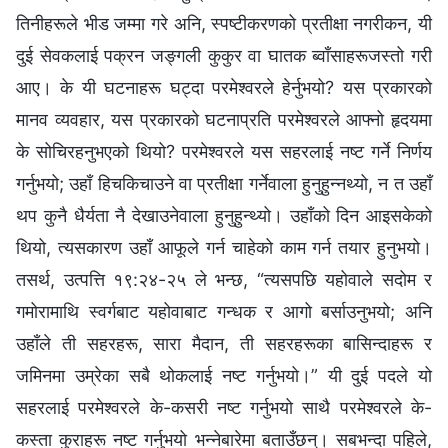
तिनीहरूले भीड जम्‍मा गरे अनि, स्पष्टीकरणको प्रतीक्षा नगरीकन, यी
दुई सेवकलाई पक्रन जङ्गली कुकुर वा घातक ब्‍वाँसाहरूजस्तो गरी
आए। के यी घटनाहरू घट्दा परमेश्‍वरले हेर्नुभयो? यस प्रकारको
मानव व्यवहार, यस प्रकारको घटनाप्रति परमेश्‍वरले आफ्‍नो हृदयमा
के सोचिरहनुभएको थियो? परमेश्‍वरले यस सहरलाई नष्ट गर्ने निर्णय
गर्नुभयो; उहाँ हिचकिचाउने वा प्रतीक्षा गर्नेवाला हुनुहुन्नथ्यो, न त उहाँ
थप कुनै धैर्यता नै देखाउनेवाला हुनुहुन्थ्यो। उहाँको दिन आइसकेको
थियो, त्यसकारण उहाँ आफूले गर्न चाहेको काम गर्न तयार हुनुभयो।
तसर्थ, उत्‍पत्ति १९:२४-२५ ले भन्छ, “त्यसपछि यहोवाले सदोम र
गमोरामाथि स्वर्गबाट यहोवाबाट गन्धक र आगो बर्साउनुभयो; अनि
उहाँले ती सहरहरू, सारा मैदान, ती सहरहरूका बासिन्दाहरू र
जमिनमा उम्रेका सबै थोकलाई नष्ट गर्नुभयो।” यी दुई पदले यो
सहरलाई परमेश्‍वरले के-कसरी नष्ट गर्नुभयो साथै परमेश्‍वरले के-
कस्ता कुराहरू नष्ट गर्नुभयो भन्‍नेबारेमा बताउँछन्। सबभन्दा पहिले,