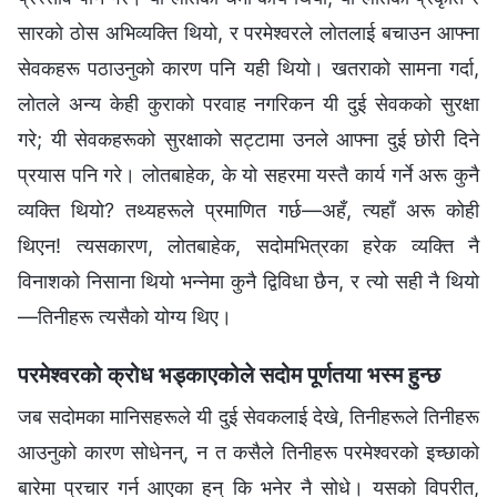
सारको ठोस अभिव्यक्ति थियो, र परमेश्‍वरले लोतलाई बचाउन आफ्‍ना
सेवकहरू पठाउनुको कारण पनि यही थियो। खतराको सामना गर्दा,
लोतले अन्य केही कुराको परवाह नगरिकन यी दुई सेवकको सुरक्षा
गरे; यी सेवकहरूको सुरक्षाको सट्टामा उनले आफ्‍ना दुई छोरी दिने
प्रयास पनि गरे। लोतबाहेक, के यो सहरमा यस्तै कार्य गर्ने अरू कुनै
व्यक्ति थियो? तथ्यहरूले प्रमाणित गर्छ—अहँ, त्यहाँ अरू कोही
थिएन! त्यसकारण, लोतबाहेक, सदोमभित्रका हरेक व्यक्ति नै
विनाशको निसाना थियो भन्‍नेमा कुनै द्विविधा छैन, र त्यो सही नै थियो
—तिनीहरू त्यसैको योग्य थिए।
परमेश्‍वरको क्रोध भड्काएकोले सदोम पूर्णतया भस्‍म हुन्छ
जब सदोमका मानिसहरूले यी दुई सेवकलाई देखे, तिनीहरूले तिनीहरू
आउनुको कारण सोधेनन्, न त कसैले तिनीहरू परमेश्‍वरको इच्‍छाको
बारेमा प्रचार गर्न आएका हुन् कि भनेर नै सोधे। यसको विपरीत,