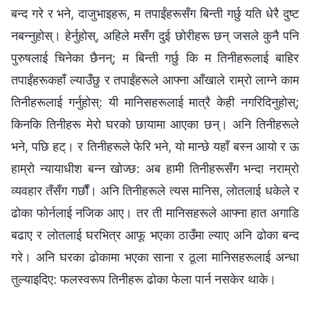
बन्द गरे र भने, दाजुभाइहरू, म तपाईंहरूसँग बिन्ती गर्छु यति धेरै दुष्ट
नबन्‍नुहोस्। हेर्नुहोस्, अहिले मसँग दुई छोरीहरू छन् जसले कुनै पनि
पुरुषलाई चिनेका छैनन्; म बिन्ती गर्छु कि म तिनीहरूलाई बाहिर
तपाईंहरूकहाँ ल्याउँछु र तपाईंहरूले आफ्ना आँखाले राम्रो लाग्‍ने काम
तिनीहरूलाई गर्नुहोस्: यी मानिसहरूलाई मात्रै केही नगरिदिनुहोस्;
किनकि तिनीहरू मेरो घरको छायामा आएका छन्। अनि तिनीहरूले
भने, पछि हट्। र तिनीहरूले फेरि भने, यो मान्छे यहाँ बस्‍न आयो र ऊ
हाम्रो न्यायाधीश बन्‍न खोज्छ: अब हामी तिनीहरूसँग भन्दा नराम्रो
व्यवहार तँसँग गर्छौं। अनि तिनीहरूले त्यस मानिस, लोतलाई धकेले र
ढोका फोर्नलाई नजिक आए। तर ती मानिसहरूले आफ्ना हात अगाडि
बढाए र लोतलाई घरभित्र आफू भएका ठाउँमा ल्याए अनि ढोका बन्द
गरे। अनि घरका ढोकामा भएका साना र ठूला मानिसहरूलाई अन्धा
तुल्याइदिए: फलस्वरूप तिनीहरू ढोका फेला पार्न नसकेर थाके।