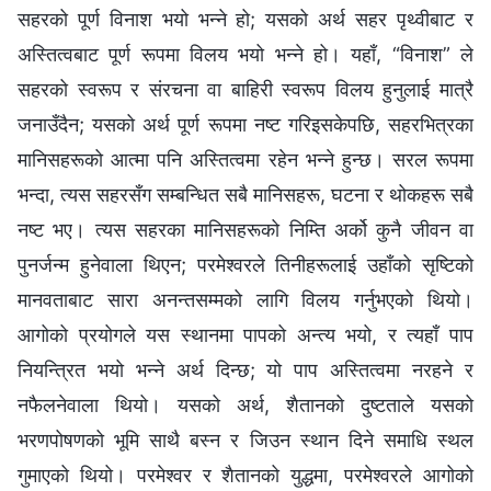
सहरको पूर्ण विनाश भयो भन्ने हो; यसको अर्थ सहर पृथ्वीबाट र
अस्तित्वबाट पूर्ण रूपमा विलय भयो भन्‍ने हो। यहाँ, “विनाश” ले
सहरको स्वरूप र संरचना वा बाहिरी स्वरूप विलय हुनुलाई मात्रै
जनाउँदैन; यसको अर्थ पूर्ण रूपमा नष्ट गरिइसकेपछि, सहरभित्रका
मानिसहरूको आत्मा पनि अस्तित्वमा रहेन भन्ने हुन्छ। सरल रूपमा
भन्दा, त्यस सहरसँग सम्‍बन्धित सबै मानिसहरू, घटना र थोकहरू सबै
नष्ट भए। त्यस सहरका मानिसहरूको निम्ति अर्को कुनै जीवन वा
पुनर्जन्‍म हुनेवाला थिएन; परमेश्‍वरले तिनीहरूलाई उहाँको सृष्टिको
मानवताबाट सारा अनन्तसम्‍मको लागि विलय गर्नुभएको थियो।
आगोको प्रयोगले यस स्थानमा पापको अन्त्य भयो, र त्यहाँ पाप
नियन्त्रित भयो भन्‍ने अर्थ दिन्छ; यो पाप अस्तित्वमा नरहने र
नफैलनेवाला थियो। यसको अर्थ, शैतानको दुष्टताले यसको
भरणपोषणको भूमि साथै बस्‍न र जिउन स्थान दिने समाधि स्थल
गुमाएको थियो। परमेश्‍वर र शैतानको युद्धमा, परमेश्‍वरले आगोको