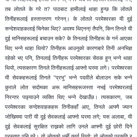
तब लोतले के गरे त? पाठबाट हामीलाई थाहा हुन्छ कि लोतले
तिनीहरूलाई हस्तान्तरण गरेनन्। के लोतले परमेश्‍वरका यी दुई
सन्देशवाहकलाई चिनेका थिए? अवश्य थिएनन्! तैपनि, किन तिनले यी
दुई मानिसहरूलाई बचाउन सके? के तिनलाई तिनीहरू के गर्न आएका
थिए भन्ने थाहा थियो? तिनीहरू आउनुको कारणबारे तिनी अनभिज्ञ
रहेको भए पनि, तिनलाई तिनीहरू परमेश्‍वरका सेवक हुन् भन्‍ने थाहा
थियो, त्यसकारण तिनले तिनीहरूलाई आफ्‍नो घरमा लगे। परमेश्‍वरका
यी सेवकहरूलाई तिनले “प्रभु” भन्‍ने पदवीले बोलाउन सके भन्‍ने
कुराले लोत सदोमका अरू मानिसहरूजस्ता नभई परमेश्‍वरलाई
निरन्तर पछ्याउने व्यक्ति थिए भन्‍ने देखाउँछ। त्यसकारण, जब
परमेश्‍वरका सन्देशवाहकहरू तिनीकहाँ आए, तिनले आफ्‍नै ज्यान
जोखिममा पारी यी दुई सेवकलाई आफ्‍नो घरमा लगे; यस अलाबा, यी
दुई सेवकलाई सुरक्षित राख्नको लागि उनले आफ्‍नी दुई छोरी दिने
प्रस्ताव पनि गरे। यो लोतको धर्मी कार्य थियो; यो लोतको प्रकृति र