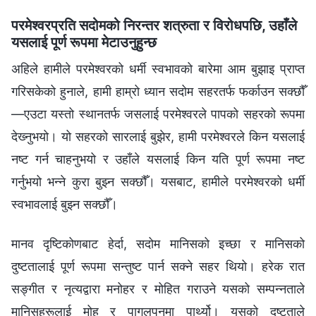
परमेश्‍वरप्रति सदोमको निरन्तर शत्रुता र विरोधपछि, उहाँले
यसलाई पूर्ण रूपमा मेटाउनुहुन्छ
अहिले हामीले परमेश्‍वरको धर्मी स्वभावको बारेमा आम बुझाइ प्राप्त
गरिसकेको हुनाले, हामी हाम्रो ध्यान सदोम सहरतर्फ फर्काउन सक्छौँ
—एउटा यस्तो स्थानतर्फ जसलाई परमेश्‍वरले पापको सहरको रूपमा
देख्‍नुभयो। यो सहरको सारलाई बुझेर, हामी परमेश्‍वरले किन यसलाई
नष्ट गर्न चाहनुभयो र उहाँले यसलाई किन यति पूर्ण रूपमा नष्ट
गर्नुभयो भन्‍ने कुरा बुझ्‍न सक्छौँ। यसबाट, हामीले परमेश्‍वरको धर्मी
स्वभावलाई बुझ्‍न सक्छौँ।
मानव दृष्टिकोणबाट हेर्दा, सदोम मानिसको इच्‍छा र मानिसको
दुष्टतालाई पूर्ण रूपमा सन्तुष्ट पार्न सक्‍ने सहर थियो। हरेक रात
सङ्गीत र नृत्यद्वारा मनोहर र मोहित गराउने यसको सम्‍पन्‍नताले
मानिसहरूलाई मोह र पागलपनमा पार्थ्यो। यसको दुष्टताले