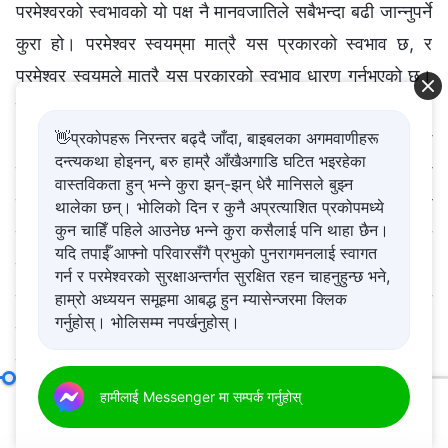
परमेश्‍वरको स्वभावको यो पक्ष नै मानवजातिले सबैभन्दा बढी जान्‍नुपर्ने
कुरा हो। परमेश्‍वर स्वयम्‌मा मात्रै यस प्रकारको स्वभाव छ, र
परमेश्‍वर स्वयम्‌ले मात्रै यस प्रकारको स्वभाव धारण गर्नुभएको छ।
उहाँले दुष्ट्याइँ, अन्धकार, विद्रोहीपन र शैतानको दुष्ट कार्यहरूलाई,
👋प्रकोपहरू निरन्तर बढ्दै जाँदा, बाइबलका अगमवाणीहरू
अर्थात् मानवजातिलाई भ्रष्ट बनाउने र भस्‍म गर्ने कार्यहरूलाई
दन्त्यकथा होइनन्, बरु हाम्रै आँखैअगाडि घटित भइरहेका
तिरस्कार गर्नुहुने भएकोले, उहाँको विरुद्धमा रहेका सबै पापकर्महरूलाई
वास्तविकता हुन् भन्ने कुरा झन्-झन् धेरै मानिसले बुझ्न
उहाँले तिरस्कार गर्नुहुने भएकोले अनि उहाँको पवित्र र निष्कलङ्क
थालेका छन्। भोलिको दिन र कुनै अप्रत्याशित प्रकोपमध्ये
कुन चाहिँ पहिले आउनेछ भन्ने कुरा कसैलाई पनि थाहा छैन।
सारको कारण परमेश्‍वरमा यस प्रकारको धर्मी स्वभाव हुन्छ। यही
यदि तपाईँ आफ्नो परिवारसँगै प्रभुको पुनरागमनलाई स्वागत
कारणले गर्दा उहाँले सृष्टि गरिएको वा नगरिएको कुनै पनि प्राणीले
गर्न र परमेश्‍वरको सुरक्षाअन्तर्गत सुरक्षित रहन चाहनुहुन्छ भने,
हाम्रो अध्ययन समूहमा आबद्ध हुन म्यासेन्जरमा क्लिक
खुलेआम उहाँको विरोध गरेको वा उहाँसँग होडबाजी गरेको पीडा
गर्नुहोस्। भोलिसम्म नपर्खनुहोस्।
सहनुहुनेछैन। उहाँले कुनै बेला कृपा देखाउनुभएको वा उहाँले
चुन्‍नुभएको व्यक्तिले समेत उहाँको स्वभावलाई एक पटक चिढ्याउनु र
उहाँका धैर्यता र सहनशीलताका सिद्धान्तहरूलाई भङ्ग मात्रै गर्नुपर्छ,
परमेश्‍वर स्वयम् अद्वितीय २
हामीलाई Messenger मा सम्पर्क गर्नुहोस्
00:20
01:20:55
अनि अलिकति कृपा वा हिचकिचाहटविना नै उहाँले कुनै पनि