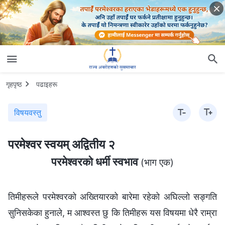
गृहपृष्ठ
पढाइहरू
विषयवस्तु
परमेश्‍वर स्वयम् अद्वितीय २
परमेश्‍वरको धर्मी स्वभाव
(भाग एक)
तिमीहरूले परमेश्‍वरको अख्तियारको बारेमा रहेको अघिल्‍लो सङ्गति
सुनिसकेका हुनाले, म आश्‍वस्त छु कि तिमीहरू यस विषयमा धेरै राम्रा