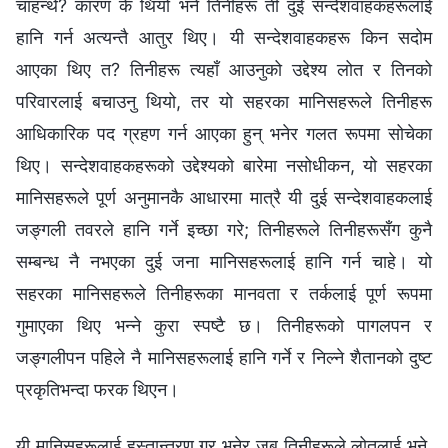
चाहन्थे? कारण के थियो भने तिनीहरू ती दुई सन्देशवाहकहरूलाई
हानि गर्न अत्यन्तै आतुर थिए। यी सन्देशवाहकहरू किन सदोम
आएका थिए त? तिनीहरू त्यहाँ आउनुको उद्देश्य लोत र तिनको
परिवारलाई बचाउनु थियो, तर यो सहरका मानिसहरूले तिनीहरू
आधिकारिक पद ग्रहण गर्न आएका हुन् भनेर गलत रूपमा सोचेका
थिए। सन्देशवाहकहरूको उद्देश्यको बारेमा नसोधीकन, यो सहरका
मानिसहरूले पूर्ण अनुमानकै आधारमा मात्रै यी दुई सन्देशवाहकलाई
जङ्गली तवरले हानि गर्ने इच्‍छा गरे; तिनीहरूले तिनीहरूसँग कुनै
सम्‍बन्ध नै नभएका दुई जना मानिसहरूलाई हानि गर्न चाहे। यो
सहरका मानिसहरूले तिनीहरूका मानवता र तर्कलाई पूर्ण रूपमा
गुमाएका थिए भन्‍ने कुरा स्पष्टै छ। तिनीहरूको पागलपन र
जङ्गलीपन पहिले नै मानिसहरूलाई हानि गर्ने र निल्‍ने शैतानको दुष्ट
प्रकृतिभन्दा फरक थिएन।
यी मानिसहरूलाई हस्तान्तरण गर् भनेर जब तिनीहरूले लोतलाई भने,