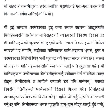
यो सहर र यसभित्रका हरेक जीवित प्राणीलाई एक-एक कदम गरी
विनाशको मार्गमा लगिरहेको थियो।
यी दुई खण्डले परमेश्‍वरका दुई जना सेवक सहरमा आइपुगेपछि
यिनीहरूप्रति सदोमका मानिसहरूको व्यवहारको विवरण दिएको तर
ती मानिसहरूको भ्रष्टताको हदको बारेमा सारा विवरणहरू अभिलेख
नगरेको भए तापनि, सदोमका मानिसहरू कति हदसम्‍म भ्रष्ट, दुष्ट र
परमेश्‍वरका विरोधी थिए भनी प्रकट गर्ने एउटा सरल तथ्य छ। यसले
यो सहरका मानिसहरूको साँचो रूप र सारलाई पनि खुलासा गर्छ। यी
मानिसहरूले परमेश्‍वरका चेतावनीहरूलाई स्वीकार गर्न नमानेका मात्र
होइन, तिनीहरूले त उहाँको दण्डको डर पनि मानेनन्। यसको
विपरीत, तिनीहरूले परमेश्‍वरको रिसको गिल्‍ला गरे। तिनीहरूले
अन्धाधुन्ध परमेश्‍वरको विरोध गरे। उहाँले जे गर्नुभए पनि वा जसरी
गर्नुभए पनि, तिनीहरूको भ्रष्ट प्रकृति झन्-झन् तीव्र मात्रै हुँदै गयो,