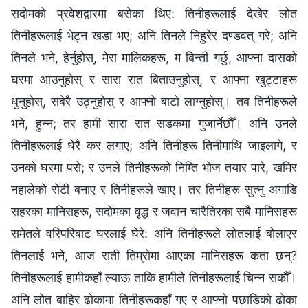
सदोमको प्रवेशद्वारमा बसेका थिए: तिनीहरूलाई देखेर लोत
तिनीहरूलाई भेट्न खडा भए; अनि तिनले निहुरेर दण्डवत् गरे; अनि
तिनले भने, हेर्नुहोस्, मेरा मालिकहरू, म बिन्ती गर्छु, आफ्ना दासको
घरमा आउनुहोस् र सारा रात बिताउनुहोस्, र आफ्ना खुट्टाहरू
धुनुहोस्, सबेरै उठ्नुहोस् र आफ्नो बाटो लाग्‍नुहोस्। तब तिनीहरूले
भने, हुन्‍न; तर हामी सारा रात सडकमा गुजार्नेछौँ। अनि उनले
तिनीहरूलाई धेरै कर लगाए; अनि तिनीहरू तिनीमाथि जाइलागे, र
उनको घरमा पसे; र उनले तिनीहरूको निम्ति भोज तयार पारे, खमिर
नहालेको रोटी बनाए र तिनीहरूले खाए। तर तिनीहरू सुत्‍नु अगाडि
सहरका मानिसहरू, सदोमका वृद्ध र जवान चारैतिरका सबै मानिसहरू
समेतले वरिपरिबाट घरलाई घेरे: अनि तिनीहरूले लोतलाई बोलाएर
तिनलाई भने, आज राती तिम्रोमा आएका मानिसहरू कता छन्?
तिनीहरूलाई हामीकहाँ ल्याऊ ताकि हामीले तिनीहरूलाई चिन्‍न सकौँ।
अनि लोत बाहिर ढोकामा तिनीहरूकहाँ गए र आफ्नो पछाडिको ढोका