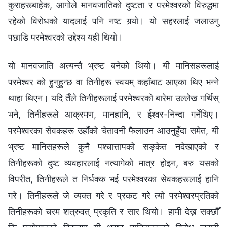
कुराहरूबाहेक, आगोले मानवजातिको दुष्टता र परमेश्‍वरको विरुद्धमा
रहेको विरोधको यादलाई पनि नष्ट गर्‍यो। यो सहरलाई जलाउनु
पछाडि परमेश्‍वरको उद्देश्य यही थियो।
यो मानवजाति अत्यन्तै भ्रष्ट बनेको थियो। यी मानिसहरूलाई
परमेश्‍वर को हुनुहुन्छ वा तिनीहरू स्वयम्‌ कहाँबाट आएका थिए भन्‍ने
थाहा थिएन। यदि तैँले तिनीहरूलाई परमेश्‍वरको बारेमा उल्‍लेख गर्थिस्
भने, तिनीहरूले आक्रमण, मानहानि, र ईश्‍वर-निन्दा गर्नेथिए।
परमेश्‍वरका सेवकहरू उहाँको चेतावनी फैलाउन आउनुहुँदा समेत, यी
भ्रष्ट मानिसहरूले कुनै पश्‍चात्तापको सङ्केत नदेखाएको र
तिनीहरूको दुष्ट व्यवहारलाई नत्यागेको मात्र होइन, बरु यसको
विपरीत, तिनीहरूले त निर्धक्‍क भई परमेश्‍वरका सेवकहरूलाई हानि
गरे। तिनीहरूले जे व्यक्त गरे र प्रकट गरे त्यो परमेश्‍वरप्रतिको
तिनीहरूको चरम शत्रुवत् प्रकृति र सार थियो। हामी देख्न सक्छौँ