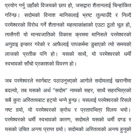
प्रयोग गर्नु उहाँको विजयको छाप हो, ‍जसद्वारा शैतानलाई चिन्हांकित
गरिन्छ। सदोमको विनाश मानिसलाई भ्रष्ट तुल्याउँदै र निल्दै
परमेश्‍वरको विरोध गर्ने शैतानको महत्वाकांक्षाको एउटा ठूलो भूल हो,
त्यसैगरी यो मानवजातिको विकास क्रममा मानिसले परमेश्‍वरको
अगुवाइ इन्कार गरेको र आफैलाई पापकर्ममा डुबाएको त्यो समयको
लाजको प्रतीक पनि हो। यसको साथै, यो परमेश्‍वरको धर्मी
स्वभावको साँचो प्रकाशको विवरण हो।
जब परमेश्‍वरले स्वर्गबाट पठाउनुभएको आगोले सदोमलाई खरानीमा
बदल्यो, तब यसको अर्थ “सदोम” नामको सहर, साथै सहरभित्रको
सबै कुरा अस्तित्वबाट हट्यो भन्‍ने हुन्छ। यसलाई परमेश्‍वरको रिसले
नष्ट गर्‍यो, यो परमेश्‍वरको क्रोध र प्रतापभित्र विलय भयो।
परमेश्‍वरको धर्मी स्वभावको कारण, सदोमले यसको धर्मी दण्ड र
यसको उचित अन्त्य प्राप्त गर्‍यो। सदोमको अस्तित्वको अन्त्य हुनुको