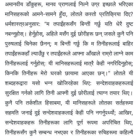
अमानवीय डाँकुहरू, मानव प्राणलाई निल्‍ने उग्र इच्‍छाले भरिएका
मानिसहरूको आमने-सामने हुँदा, लोतले कस्तो प्रतिक्रिया दिए?
धर्मशास्‍त्रअनुसार: “म तपाईंहरूसँग बिन्ती गर्छु यति धेरै दुष्ट
नबन्‍नुहोस्। हेर्नुहोस्, अहिले मसँग दुई छोरीहरू छन् जसले कुनै पनि
पुरुषलाई चिनेका छैनन्; म बिन्ती गर्छु कि म तिनीहरूलाई बाहिर
तपाईंहरूकहाँ ल्याउँछु र तपाईंहरूले आफ्ना आँखाले राम्रो लाग्‍ने काम
तिनीहरूलाई गर्नुहोस्: यी मानिसहरूलाई मात्रै केही नगरिदिनुहोस्;
किनकि तिनीहरू मेरो घरको छायामा आएका छन्।” लोतले यी
शब्‍दहरूद्वारा यसो भन्न खोजिरहेका थिए: सन्देशवाहकहरूलाई
सुरक्षित गर्नको लागि तिनी आफ्‍नी दुई छोरीलाई त्याग्‍न तयार थिए।
कुनै पनि तर्कशील हिसाबमा, यी मानिसहरूले लोतका सर्तहरूमा
सहमति जनाई दुई सन्देशवाहकलाई केही पनि नगर्नुपर्थ्यो; आखिर,
सन्देशवाहकहरू तिनीहरूका लागि पूर्ण रूपमा अपरिचित थिए,
तिनीहरूसँग कुनै सम्‍बन्ध नभएका र तिनीहरूका रुचिहरूमा कहिल्यै