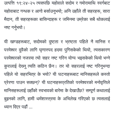
उत्पत्ति १९:२४-२५ त्यसपछि यहोवाले सदोम र गमोरामाथि स्वर्गबाट
यहोवाबाट गन्धक र आगो बर्साउनुभयो; अनि उहाँले ती सहरहरू, सारा
मैदान, ती सहरहरूका बासिन्दाहरू र जमिनमा उम्रेका सबै थोकलाई
नष्ट गर्नुभयो।
यी खण्डहरूबाट, सदोमको दुष्टता र भ्रष्टता पहिले नै मानिस र
परमेश्‍वर दुवैको लागि घृणास्पद हदमा पुगिसकेको थियो, त्यसकारण
परमेश्‍वरको नजरमा त्यो सहर नष्ट गरिन योग्य भइसकेको थियो भन्‍ने
कुरालाई देख्‍नु त्यति कठिन छैन। तर यो सहरलाई नष्ट गरिनुभन्दा
पहिले यो सहरभित्र के भयो? यी घटनाहरूबाट मानिसहरूले कस्तो
प्रेरणा पाउन सक्छन्? यी घटनाहरूप्रतिको परमेश्‍वरको मनोवृत्तिले
मानिसहरूलाई उहाँको स्वभावको बारेमा के देखाउँछ? सम्पूर्ण कथालाई
बुझ्‍नको लागि, हामी धर्मशास्‍त्रमा के अभिलेख गरिएको छ त्यसलाई
ध्यान दिएर पढौं …