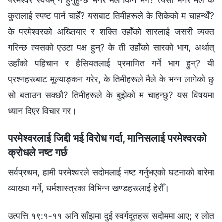
कुरालाई स्पष्ट पार्न चाहेँ? यसबाट तिमीहरूले के सिकेको म चाहन्थेँ?
के परमेश्‍वरको अख्तियार र शक्ति उहाँको सारलाई जसरी व्यक्त
गरिन्छ त्यसको एउटा पक्ष हुन्? के ती उहाँको सारको भाग, अर्थात्
उहाँको पहिचान र हैसियतलाई प्रमाणित गर्ने भाग हुन्? यी
प्रश्‍नहरूबाट मूल्याङ्कन गरेर, के तिमीहरूले मैले के भन्‍न लागेको छु
सो बताउन सक्छौ? तिमीहरूले के बुझेको म चाहन्छु? यस विषयमा
ध्यान दिएर विचार गर।
परमेश्‍वरलाई जिद्दी भई विरोध गर्दा, मानिसलाई परमेश्‍वरको
क्रोधले नष्ट गर्छ
सर्वप्रथम, हामी परमेश्‍वरले सदोमलाई नष्ट गर्नुभएको घटनाको बारेमा
व्याख्या गर्ने, धर्मशास्‍त्रका विभिन्‍न खण्डहरूलाई हेरौँ।
उत्पत्ति १९:१-११ अनि साँझमा दुई स्वर्गदूतहरू सदोममा आए; र लोत