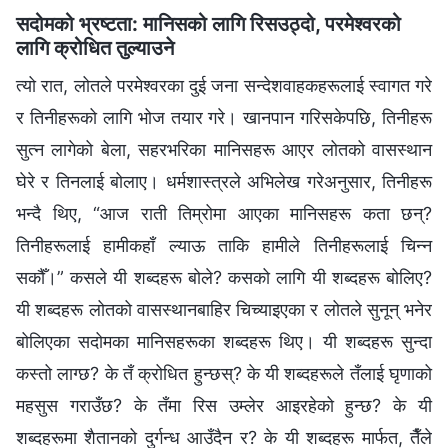
सदोमको भ्रष्टता: मानिसको लागि रिसउठ्दो, परमेश्‍वरको
लागि क्रोधित तुल्याउने
त्यो रात, लोतले परमेश्‍वरका दुई जना सन्देशवाहकहरूलाई स्वागत गरे
र तिनीहरूको लागि भोज तयार गरे। खानपान गरिसकेपछि, तिनीहरू
सुत्‍न लागेको बेला, सहरभरिका मानिसहरू आएर लोतको वासस्थान
घेरे र तिनलाई बोलाए। धर्मशास्‍त्रले अभिलेख गरेअनुसार, तिनीहरू
भन्दै थिए, “आज राती तिम्रोमा आएका मानिसहरू कता छन्?
तिनीहरूलाई हामीकहाँ ल्याऊ ताकि हामीले तिनीहरूलाई चिन्‍न
सकौँ।” कसले यी शब्‍दहरू बोले? कसको लागि यी शब्दहरू बोलिए?
यी शब्‍दहरू लोतको वासस्थानबाहिर चिच्याइएका र लोतले सुनून् भनेर
बोलिएका सदोमका मानिसहरूका शब्‍दहरू थिए। यी शब्‍दहरू सुन्दा
कस्तो लाग्छ? के तँ क्रोधित हुन्छस्? के यी शब्‍दहरूले तँलाई घृणाको
महसुस गराउँछ? के तँमा रिस उम्लेर आइरहेको हुन्छ? के यी
शब्‍दहरूमा शैतानको दुर्गन्ध आउँदैन र? के यी शब्‍दहरू मार्फत, तैँले