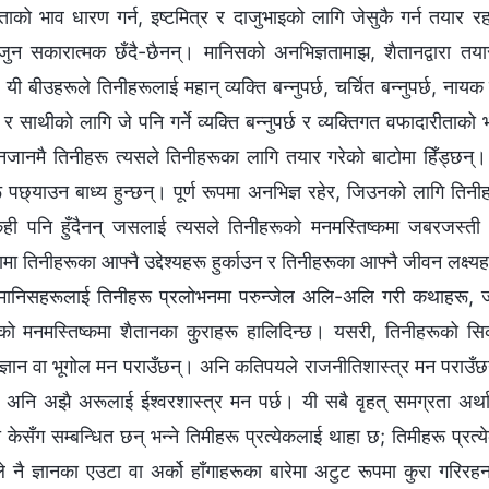
ताको भाव धारण गर्न, इष्टमित्र र दाजुभाइको लागि जेसुकै गर्न तयार र
जुन सकारात्मक छँदै-छैनन्। मानिसको अनभिज्ञतामाझ, शैतानद्वारा तय
ी बीउहरूले तिनीहरूलाई महान् व्यक्ति बन्‍नुपर्छ, चर्चित बन्‍नुपर्छ, नायक बन्
्छ, र साथीको लागि जे पनि गर्ने व्यक्ति बन्‍नुपर्छ र व्यक्तिगत वफादारीताक
नजानमै तिनीहरू त्यसले तिनीहरूका लागि तयार गरेको बाटोमा हिँड्छन्। 
 पछ्याउन बाध्य हुन्छन्। पूर्ण रूपमा अनभिज्ञ रहेर, जिउनको लागि तिनीह
ेही पनि हुँदैनन् जसलाई त्यसले तिनीहरूको मनमस्तिष्कमा जबरजस्ती
ामा तिनीहरूका आफ्‍नै उद्देश्यहरू हुर्काउन र तिनीहरूका आफ्‍नै जीवन लक्
मानिसहरूलाई तिनीहरू प्रलोभनमा परुन्जेल अलि-अलि गरी कथाहरू, जी
को मनमस्तिष्कमा शैतानका कुराहरू हालिदिन्छ। यसरी, तिनीहरूको सिक
्ञान वा भूगोल मन पराउँछन्। अनि कतिपयले राजनीतिशास्त्र मन पराउँछन
, अनि अझै अरूलाई ईश्‍वरशास्‍त्र मन पर्छ। यी सबै वृहत् समग्रता अर्थ
 केसँग सम्‍बन्धित छन् भन्‍ने तिमीहरू प्रत्येकलाई थाहा छ; तिमीहरू प्
कले नै ज्ञानका एउटा वा अर्को हाँगाहरूका बारेमा अटुट रूपमा कुरा गर