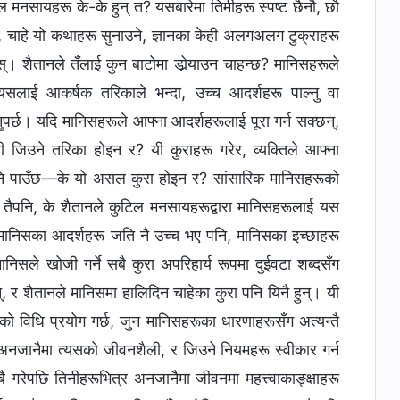
टिल मनसायहरू के-के हुन् त? यसबारेमा तिमीहरू स्पष्ट छैनौ, छौ
्छ, चाहे यो कथाहरू सुनाउने, ज्ञानका केही अलगअलग टुक्राहरू
े होस्। शैतानले तँलाई कुन बाटोमा डोर्‍याउन चाहन्छ? मानिसहरूले
। यसलाई आकर्षक तरिकाले भन्दा, उच्‍च आदर्शहरू पाल्नु वा
 हुनुपर्छ। यदि मानिसहरूले आफ्‍ना आदर्शहरूलाई पूरा गर्न सक्छन्,
जिउने तरिका होइन र? यी कुराहरू गरेर, व्यक्तिले आफ्‍ना
ौका पनि पाउँछ—के यो असल कुरा होइन र? सांसारिक मानिसहरूको
तैपनि, के शैतानले कुटिल मनसायहरूद्वारा मानिसहरूलाई यस
, मानिसका आदर्शहरू जति नै उच्‍च भए पनि, मानिसका इच्‍छाहरू
निसले खोजी गर्ने सबै कुरा अपरिहार्य रूपमा दुईवटा शब्‍दसँग
छन्, र शैतानले मानिसमा हालिदिन चाहेका कुरा पनि यिनै हुन्। यी
्रकारको विधि प्रयोग गर्छ, जुन मानिसहरूका धारणाहरूसँग अत्यन्तै
ाई अनजानैमा त्यसको जीवनशैली, र जिउने नियमहरू स्वीकार गर्न
 गरेपछि तिनीहरूभित्र अनजानैमा जीवनमा महत्त्वाकाङ्क्षाहरू