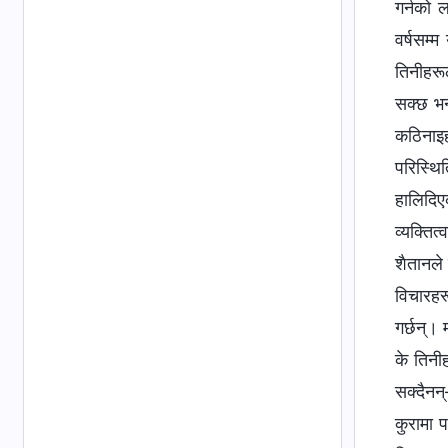
गर्नको 
वर्षसम्‍
तिनीहरूल
सक्छ भन्
कठिनाइहर
परिस्थि
हालिदिए
व्यक्ति
शैतानले
विचारहर
गर्छन्। 
के तिनी
सक्दैनन
कुरामा 