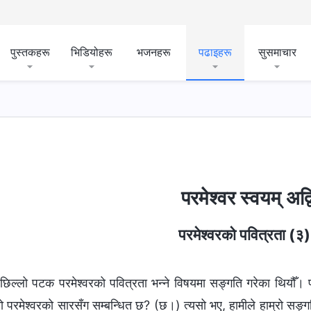
पुस्तकहरू
भिडियोहरू
भजनहरू
पढाइहरू
सुसमाचार
परमेश्‍वर स्वयम् अद्
परमेश्‍वरको पवित्रता (३)
छिल्लो पटक परमेश्‍वरको पवित्रता भन्‍ने विषयमा सङ्गति गरेका थियौँ। परम
 परमेश्‍वरको सारसँग सम्‍बन्धित छ? (छ।) त्यसो भए, हामीले हाम्रो सङ्ग