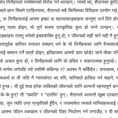
्थात् तिनीहरूले परमेश्‍वरको विरोध गर्न थाल्छन्। त्यसो भए, शैतानका कु
ले ज्ञान सिक्‍ने प्रक्रियामा, शैतानले सबै किसिमका विधिहरू प्रयोग गर
्, वा तिनीहरूलाई आफ्ना इच्‍छा वा महत्त्वाकाङ्क्षाहरू सन्तुष्ट पार्न दिन
िक्‍नु गलत होइन, यो पूर्ण रूपमा प्राकृतिक कुरा हो भन्‍ने ठान्छन्
काङ्क्षाहरू राख्‍नु भनेको इच्‍छाशक्ति हुनु हो, र जीवनको सही मार्ग यही नै
ापूर्वक करियर बनाउन सक्छन् भने के यो तिनीहरूका लागि वैभवशाली 
रूलाई सम्‍मान गर्ने मात्रै होइन, इतिहासमा आफ्‍नो छाप छोडेर जाने म
ो असल कुरा हो, र तिनीहरूको लागि यो उचित र सकारात्मक हुनुपर्छ। 
ो मार्गमा लगेपछि त्यो त्यतिमै सकिन्छ र? अवश्य नै सकिँदैन। वास्तवमा
यथार्थ वा ती जति नै न्यायसंगत भए पनि, मानिसले हासिल गर्न चाहने, मा
हुन्छ। यी दुई शब्‍द हरेक व्यक्तिको जीवनको लागि अत्यन्तै महत्त्वपूर्ण 
द के-के हुन्? ती “ख्याति” र “प्राप्ति” हुन्। शैतानले अत्यन्तै सूक्ष्म प
हुन्छ, जुन त्यति उग्र प्रकृतिको हुँदैन, र जसमार्फत त्यसले मानिसहरूल
 आफ्ना जीवन लक्ष्यहरू र जीवनको दिशा निर्धारण गर्न लगाउँछ, र यी सबै