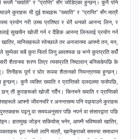
य रूपमै “ख्याति” र “प्राप्ति” सँग जोडिएका हुन्छन्। कुनै पनि
ाउने कुराहरू यी दुई शब्‍दहरू “ख्याति” र “प्राप्ति” सँग मात्रै
ूपमा प्रयोग गरी उच्‍च प्रतिष्ठा र धेरै धनको आनन्द लिन, र
िलाई सुखचैन खोजी गर्न र दैहिक आनन्द लिनलाई प्रयोग गर्न
तिको खातिर, मानिसहरूले स्वेच्‍छाले तर अनजानमा आफ्‍नो तन, मन,
ुम्पेका सबै कुरा फिर्ता लिनु आवश्यक छ भन्‍ने कुराप्रति सधैँ
री शैतानमा शरण लिएर त्यसप्रति निष्ठावान्‌ बनिसकेपछि के
न्। तिनीहरू पूर्ण र घोर रूपमा शैतानको नियन्त्रणमा हुन्छन्।
 हुन्छन्। कुनै व्यक्ति ख्याति र प्राप्तिको दलदलमा फसेपछि,
 छन् ती कुराहरूको खोजी गर्दैन। किनभने ख्याति र प्राप्तिको
मानिसहरूले आफ्‍नो जीवनभरि र अनन्तसम्‍म पनि पछ्याउने कुराहरू
पुस्तकहरू पढ्नु वा समयअनुसार पछि नपर्न वा संसारद्वारा पछि
ोइन। हातमुख जोड्न सकियोस् भनेर, आफ्‍नै भविष्यको खातिर,
ताहरू पूरा गर्नको लागि मात्रै, खानेकुराको समस्या समाधान