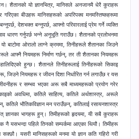
हन। शैतानको यो ज्ञानभित्र, मानिसले अनजानमै धेरै कुराहरू
ार गरिएका बीउहरू मानिसहरूको अपरिपक्‍व मनमस्तिष्कहरूमा
‍नुपर्छ, देशभक्त बन्‍नुपर्छ, आफ्‍नो परिवारलाई प्रेम गर्ने व्यक्ति
ो भाव धारण गर्नुपर्छ भन्‍ने अनुभूति गराउँछ। शैतानको प्रलोभनमा
यो बाटोमा ओरालो लाग्‍ने क्रममा, तिनीहरूले शैतानका जिउने
रूले आफ्‍नै नियमहरू निर्माण गर्छन्, तर ती शैतानका नियमहरू
 हालिदिएको हुन्छ। शैतानले तिनीहरूलाई तिनीहरूको सिकाइ
ष्यहरू, जिउने नियमहरू र जीवन दिशा निर्धारित गर्न लगाउँछ र यस
वनीहरू र सम्‍भव भएका अरू सबै माध्यमहरूको प्रयोग गरेर
ाइको अवधिमा, कतिले साहित्य, कतिले अर्थशास्‍त्र, अरूले
्, कतिले भौतिकविज्ञान मन पराउँछन्, कतिलाई रसायनशास्त्र
ात् ज्ञानका भागहरू हुन्। तिमीहरूको हृदयमा, यी सबै कुराहरू
रत्येक नै यसभन्दा पहिले तिनको सम्पर्कमा आएका थियौ। तिमीहरू
िरहन सक्छौ। यसरी मानिसहरूको मनमा यो ज्ञान कति गहिरो गरी