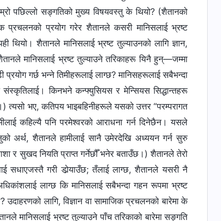
हाम्रो पछिल्लो सङ्गतिको मुख्य विषयवस्तु के थियो? (शैतानको
सामाजिक प्रचलनको प्रयोग गरेर शैतानले कसरी मानिसलाई भ्रष्ट
ी थियो। शैतानले मानिसलाई भ्रष्ट तुल्याउनको लागि ज्ञान,
शैतानले मानिसलाई भ्रष्ट तुल्याउने तरिकाहरू यिनै हुन्—जम्‍मा
ी प्रयोग गर्छ भन्‍ने तिमीहरूलाई लाग्छ? मानिसहरूलाई सबैभन्दा
त संस्कृतिलाई। किनभने कन्फ्युसियस र मेन्सियस सिद्धान्तहरू
न्।) त्यसो भए, कतिपय भाइबहिनीहरूले यसको उत्तर “परम्‍परागत
हामीलाई कहिल्यै पनि परमेश्‍वरको आराधना गर्न दिनेछैन। यसले
‍नुको अर्थ, शैतानले हामीलाई सानै उमेरदेखि अध्ययन गर्न सुरु
ो आशा र सुखद नियति प्राप्त गर्नेछौँ भनेर बताउँछ।) शैतानले तेरो
ाई सधाएजस्तै गरी डोर्‍याउँछ; तँलाई लाग्छ, शैतानले यसरी नै
 अधिकांशलाई लाग्छ कि मानिसलाई सबैभन्दा गहन रूपमा भ्रष्ट
छ? उदाहरणको लागि, विज्ञान वा सामाजिक प्रचलनको बारेमा के
ानले मानिसलाई भ्रष्ट तुल्याउने पाँच तरिकाको बारेमा सङ्गति