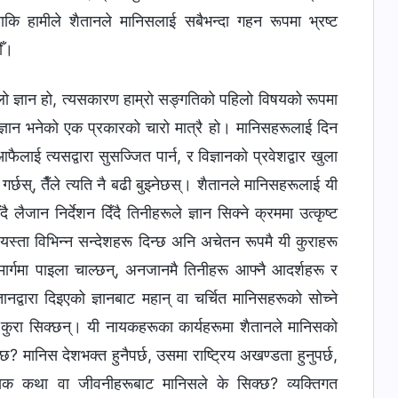
, ताकि हामीले शैतानले मानिसलाई सबैभन्दा गहन रूपमा भ्रष्ट
ौँ।
हिलो ज्ञान हो, त्यसकारण हाम्रो सङ्गतिको पहिलो विषयको रूपमा
: ज्ञान भनेको एक प्रकारको चारो मात्रै हो। मानिसहरूलाई दिन
ई त्यसद्वारा सुसज्‍जित पार्न, र विज्ञानको प्रवेशद्वार खुला
ल गर्छस्, तैँले त्यति नै बढी बुझ्‍नेछस्। शैतानले मानिसहरूलाई यी
लैजान निर्देशन दिँदै तिनीहरूले ज्ञान सिक्‍ने क्रममा उत्कृष्ट
्ता विभिन्‍न सन्देशहरू दिन्छ अनि अचेतन रूपमै यी कुराहरू
र्गमा पाइला चाल्छन्, अनजानमै तिनीहरू आफ्‍नै आदर्शहरू र
तानद्वारा दिइएको ज्ञानबाट महान् वा चर्चित मानिसहरूको सोच्‍ने
 कुरा सिक्छन्। यी नायकहरूका कार्यहरूमा शैतानले मानिसको
 मानिस देशभक्त हुनैपर्छ, उसमा राष्ट्रिय अखण्डता हुनुपर्छ,
ासिक कथा वा जीवनीहरूबाट मानिसले के सिक्छ? व्यक्तिगत