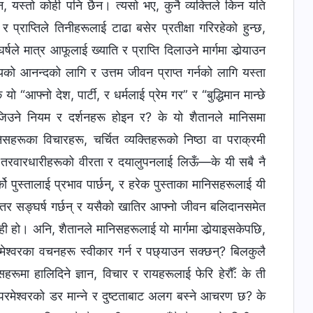
ैन, यस्तो कोही पनि छैन। त्यसो भए, कुनै व्यक्तिले किन यति
 प्राप्तिले तिनीहरूलाई टाढा बसेर प्रतीक्षा गरिरहेको हुन्छ,
 मात्र आफूलाई ख्याति र प्राप्ति दिलाउने मार्गमा डोर्‍याउन
िष्यको आनन्दको लागि र उत्तम जीवन प्राप्त गर्नको लागि यस्ता
 “आफ्नो देश, पार्टी, र धर्मलाई प्रेम गर” र “बुद्धिमान मान्छे
 जिउने नियम र दर्शनहरू होइन र? के यो शैतानले मानिसमा
रूका विचारहरू, चर्चित व्यक्तिहरूको निष्ठा वा पराक्रमी
र तरवारधारीहरूको वीरता र दयालुपनलाई लिऊँ—के यी सबै नै
 पुस्तालाई प्रभाव पार्छन्, र हरेक पुस्ताका मानिसहरूलाई यी
रन्तर सङ्घर्ष गर्छन् र यसैको खातिर आफ्नो जीवन बलिदानसमेत
 यही हो। अनि, शैतानले मानिसहरूलाई यो मार्गमा डोर्‍याइसकेपछि,
मेश्‍वरका वचनहरू स्वीकार गर्न र पछ्याउन सक्छन्? बिलकुलै
ूमा हालिदिने ज्ञान, विचार र रायहरूलाई फेरि हेरौँ: के ती
परमेश्‍वरको डर मान्‍ने र दुष्टताबाट अलग बस्‍ने आचरण छ? के