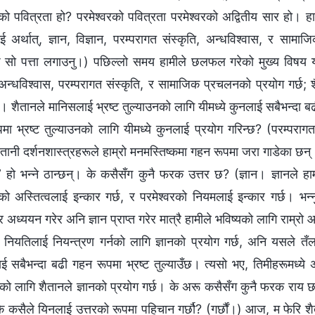
रको पवित्रता हो? परमेश्‍वरको पवित्रता परमेश्‍वरको अद्वितीय सार हो। 
लाई अर्थात्, ज्ञान, विज्ञान, परम्‍परागत संस्कृति, अन्धविश्‍वास, र 
ँछ सो पत्ता लगाउनु।) पछिल्लो समय हामीले छलफल गरेको मुख्य विषय यह
 अन्धविश्‍वास, परम्‍परागत संस्कृति, र सामाजिक प्रचलनको प्रयोग गर्छ; 
। शैतानले मानिसलाई भ्रष्ट तुल्याउनको लागि यीमध्ये कुनलाई सबैभन्दा बढ
मा भ्रष्ट तुल्याउनको लागि यीमध्ये कुनलाई प्रयोग गरिन्छ? (परम्‍पराग
ैतानी दर्शनशास्‍त्रहरूले हाम्रो मनमस्तिष्कमा गहन रूपमा जरा गाडेका छ
ि” हो भन्‍ने ठान्छन्। के कसैसँग कुनै फरक उत्तर छ? (ज्ञान। ज्ञानले 
रको अस्तित्वलाई इन्कार गर्छ, र परमेश्‍वरको नियमलाई इन्कार गर्छ। भन्
छ, र अध्ययन गरेर अनि ज्ञान प्राप्त गरेर मात्रै हामीले भविष्यको लागि राम्र
र नियतिलाई नियन्त्रण गर्नको लागि ज्ञानको प्रयोग गर्छ, अनि यसले तँल
ई सबैभन्दा बढी गहन रूपमा भ्रष्ट तुल्याउँछ। त्यसो भए, तिमीहरूमध्ये
नको लागि शैतानले ज्ञानको प्रयोग गर्छ। के अरू कसैसँग कुनै फरक राय 
े कसैले यिनलाई उत्तरको रूपमा पहिचान गर्छौ? (गर्छौं।) आज, म फेरि शैत