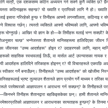
लागि मात्रै, एक दशकसम्‍म कठिन अध्ययन गर्न सक्‍ने कुनै व्यक्ति छ? छ
म यस्ता कठिनाइहरू सहन्छ? यो ख्याति र प्राप्तिको लागि नै हो। ख्याति र
ाई इसारा गरिरहेको हुन्छ र तिनीहरू आफ्नो लगनशीलता, कठिनाइ र संघर्षले
‍ने विश्‍वास गर्छन्। त्यस्तो व्यक्तिले आफ्नो भविष्यको लागि, आफ्नो भव
ू भोग्‍नुपर्छ। आखिर यो ज्ञान के हो—के तिमीहरू मलाई भन्‍न सक्छौ? के यो
तिअनुसार चल्छ” भन्‍नेजस्ता शैतानले मानिसहरूमा हालिदिएका जीवन
का जीवनका “उच्‍च आदर्शहरू” होइन र? उदाहरणको लागि, महान् मानिसह
त्वहरूको साहसिक स्वभावलाई लिऊँ, वा मार्सल आर्ट उपन्यासका नायक 
 यी आदर्शहरू हालिदिने तरिकाहरू होइनन् र? यी विचारहरूले एकपछि अर्को
ू स्वीकार गर्ने बनाउँछन्। तिनीहरूले “उच्‍च आदर्शहरू” को खोजीमा नि
मानिसहरूलाई भ्रष्ट तुल्याउन शैतानले ज्ञान प्रयोग गर्ने माध्यम र तरिका
हरूले परमेश्‍वरको आज्ञापालन र आराधना गर्न सक्छन्? के तिनीहरूले पर
्—किनभने तिनीहरू शैतानद्वारा बहकिइसकेका छन्। हामी शैतानले मानिसहर
परमेश्‍वरप्रतिको आज्ञापालन र आराधनाका सत्यताहरू हुन्छन्? के तिनमा 