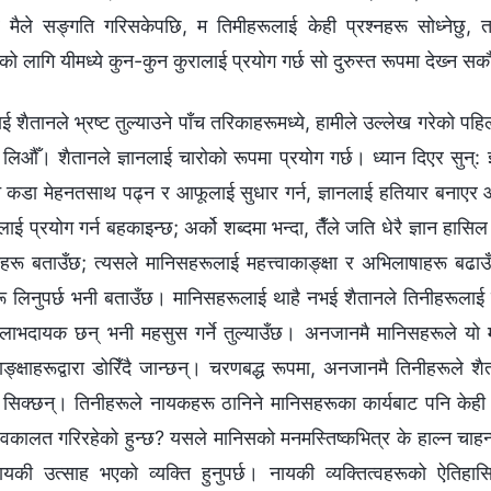
, र मैले सङ्गति गरिसकेपछि, म तिमीहरूलाई केही प्रश्‍नहरू सोध्‍नेछु
को लागि यीमध्ये कुन-कुन कुरालाई प्रयोग गर्छ सो दुरुस्त रूपमा देख्‍न सक
 शैतानले भ्रष्ट तुल्याउने पाँच तरिकाहरूमध्ये, हामीले उल्‍लेख गरेको प
ई लिऔँ। शैतानले ज्ञानलाई चारोको रूपमा प्रयोग गर्छ। ध्यान दिएर सुन्
 कडा मेहनतसाथ पढ्न र आफूलाई सुधार गर्न, ज्ञानलाई हतियार बनाएर आफैला
ानलाई प्रयोग गर्न बहकाइन्छ; अर्को शब्‍दमा भन्दा, तैँले जति धेरै ज्ञान हासि
हरू बताउँछ; त्यसले मानिसहरूलाई महत्त्वाकाङ्क्षा र अभिलाषाहरू बढाउँदै 
ू लिनुपर्छ भनी बताउँछ। मानिसहरूलाई थाहै नभई शैतानले तिनीहरूलाई यस
लाभदायक छन् भनी महसुस गर्ने तुल्याउँछ। अनजानमै मानिसहरूले यो मा
काङ्क्षाहरूद्वारा डोरिँदै जान्छन्। चरणबद्ध रूपमा, अनजानमै तिनीहरूले शै
 सिक्छन्। तिनीहरूले नायकहरू ठानिने मानिसहरूका कार्यबाट पनि केही
वकालत गरिरहेको हुन्छ? यसले मानिसको मनमस्तिष्कभित्र के हाल्न चाहन्छ?
की उत्साह भएको व्यक्ति हुनुपर्छ। नायकी व्यक्तित्वहरूको ऐतिह