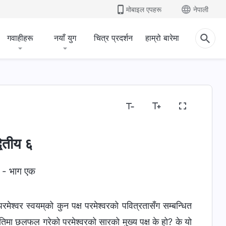
मोबाइल एपहरू
नेपाली
गवाहीहरू
नयाँ युग
चित्र प्रदर्शन
हाम्रो बारेमा
वितीय ६
- भाग एक
ेश्‍वर स्वयम्‌को कुन पक्ष परमेश्‍वरको पवित्रतासँग सम्‍बन्धित
तिमा छलफल गरेको परमेश्‍वरको सारको मुख्य पक्ष के हो? के यो