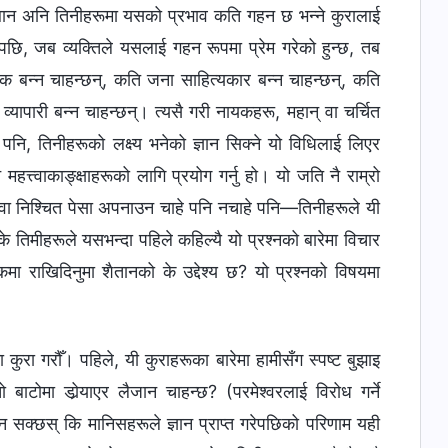
 स्थान अनि तिनीहरूमा यसको प्रभाव कति गहन छ भन्‍ने कुरालाई
केपछि, जब व्यक्तिले यसलाई गहन रूपमा प्रेम गरेको हुन्छ, तब
क बन्‍न चाहन्छन्, कति जना साहित्यकार बन्‍न चाहन्छन्, कति
यापारी बन्‍न चाहन्छन्। त्यसै गरी नायकहरू, महान् वा चर्चित
 पनि, तिनीहरूको लक्ष्य भनेको ज्ञान सिक्‍ने यो विधिलाई लिएर
हत्त्वाकाङ्क्षाहरूको लागि प्रयोग गर्नु हो। यो जति नै राम्रो
वा निश्‍चित पेसा अपनाउन चाहे पनि नचाहे पनि—तिनीहरूले यी
के तिमीहरूले यसभन्दा पहिले कहिल्यै यो प्रश्‍नको बारेमा विचार
मा राखिदिनुमा शैतानको के उद्देश्य छ? यो प्रश्‍नको विषयमा
ा कुरा गरौँ। पहिले, यी कुराहरूका बारेमा हामीसँग स्पष्ट बुझाइ
 बाटोमा डोर्‍याएर लैजान चाहन्छ? (परमेश्‍वरलाई विरोध गर्ने
ख्‍न सक्छस् कि मानिसहरूले ज्ञान प्राप्त गरेपछिको परिणाम यही