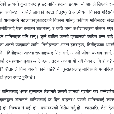
रेको छ भन्‍ने कुरा स्पष्ट हुन्छ; मानिसहरूका हृदयमा यो ज्ञानले लिएको
 देख्‍न सकिन्छ। कसैले ज्ञानको एउटा क्षेत्रप्रति आत्मीयता विकास गरिस
ले अनजानमै महत्त्वाकाङ्क्षाहरूको विकास गर्छन्: कतिपय मानिसहरू लेख
ीतिलाई पेसा बनाउन चाहन्छन्, र कति जना अर्थशास्‍त्रमा संलग्‍न भएर व्
हने मानिसहरू पनि छन्। कुनै व्यक्ति जस्तो प्रकारको व्यक्ति बन्‍न चाहे
ा आफ्‍नै फाइदाको लागि, तिनीहरूका आफ्‍नै इच्‍छाहरू, तिनीहरूका आफ्‍नै म
नि—तिनीहरूले आफ्‍ना सपनाहरू हासिल गर्न, आफ्‍नो जीवन बरबाद नगर्न, 
्श र महत्त्वाकाङ्क्षाहरू लिन्छन्, तर वास्तवमा यो सबै केका लागि हो त? 
ौ? शैतानले किन यस्तो कार्य गर्छ? यी कुराहरूलाई मानिसको मनमस्तिष्क
ो हृदय स्पष्ट हुनैपर्छ।
मानिसलाई भ्रष्ट तुल्याउन शैतानले कसरी ज्ञानको प्रयोग गर्छ भन्‍नेबारेम
छ: ज्ञानद्वारा शैतानले मानिसलाई के दिन चाहन्छ? यसले मानिसलाई कस्तो
 हो, निश्‍चय नै यही हो—परमेश्‍वरको विरोध गर्नु हो। त्यसपछि, तैँले दे