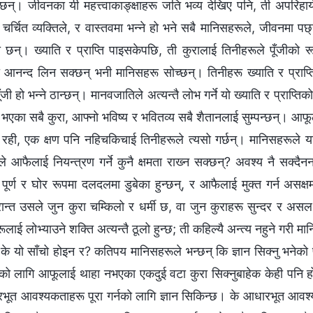
ुग्छन्। जीवनका यी महत्त्वाकाङ्क्षाहरू जति भव्य देखिए पनि, ती अपरिहार्
 चर्चित व्यक्तिले, र वास्तवमा भन्‍ने हो भने सबै मानिसहरूले, जीवनमा पछ्य
ा छन्। ख्याति र प्राप्ति पाइसकेपछि, ती कुरालाई तिनीहरूले पूँजीको र
आनन्द लिन सक्छन् भनी मानिसहरू सोच्छन्। तिनीहरू ख्याति र प्राप्त
ँजी हो भन्‍ने ठान्छन्। मानवजातिले अत्यन्तै लोभ गर्ने यो ख्याति र प्राप्
एका सबै कुरा, आफ्नो भविष्य र भवितव्य सबै शैतानलाई सुम्पन्छन्। आफूले स
ही, एक क्षण पनि नहिचकिचाई तिनीहरूले त्यसो गर्छन्। मानिसहरूले यस
े आफैलाई नियन्त्रण गर्ने कुनै क्षमता राख्‍न सक्छन्? अवश्य नै सक्दैन
पूर्ण र घोर रूपमा दलदलमा डुबेका हुन्छन्, र आफैलाई मुक्त गर्न असक्षम
रान्त उसले जुन कुरा चम्किलो र धर्मी छ, वा जुन कुराहरू सुन्दर र असल
लाई लोभ्याउने शक्ति अत्यन्तै ठूलो हुन्छ; ती कहिल्यै अन्त्य नहुने गरी 
के यो साँचो होइन र? कतिपय मानिसहरूले भन्छन् कि ज्ञान सिक्‍नु भनेको 
ो लागि आफूलाई थाहा नभएका एकदुई वटा कुरा सिक्‍नुबाहेक केही पनि ह
भूत आवश्यकताहरू पूरा गर्नको लागि ज्ञान सिकिन्छ। के आधारभूत आवश्यक