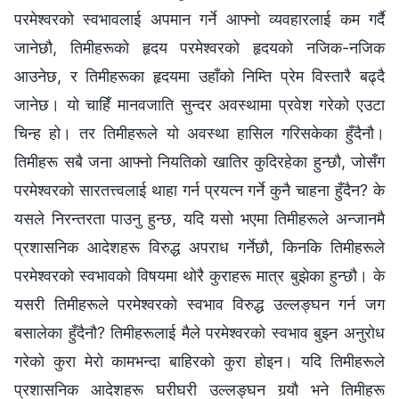
परमेश्‍वरको स्वभावलाई अपमान गर्ने आफ्नो व्यवहारलाई कम गर्दै
जानेछौ, तिमीहरूको हृदय परमेश्‍वरको हृदयको नजिक-नजिक
आउनेछ, र तिमीहरूका हृदयमा उहाँको निम्ति प्रेम विस्तारै बढ्दै
जानेछ। यो चाहिँ मानवजाति सुन्दर अवस्थामा प्रवेश गरेको एउटा
चिन्ह हो। तर तिमीहरूले यो अवस्था हासिल गरिसकेका हुँदैनौ।
तिमीहरू सबै जना आफ्नो नियतिको खातिर कुदिरहेका हुन्छौ, जोसँग
परमेश्‍वरको सारतत्त्वलाई थाहा गर्न प्रयत्‍न गर्ने कुनै चाहना हुँदैन? के
यसले निरन्तरता पाउनु हुन्छ, यदि यसो भएमा तिमीहरूले अन्जानमै
प्रशासनिक आदेशहरू विरुद्ध अपराध गर्नेछौ, किनकि तिमीहरूले
परमेश्‍वरको स्वभावको विषयमा थोरै कुराहरू मात्र बुझेका हुन्छौ। के
यसरी तिमीहरूले परमेश्‍वरको स्वभाव विरुद्ध उल्‍लङ्घन गर्न जग
बसालेका हुँदैनौ? तिमीहरूलाई मैले परमेश्‍वरको स्वभाव बुझ्‍न अनुरोध
गरेको कुरा मेरो कामभन्दा बाहिरको कुरा होइन। यदि तिमीहरूले
प्रशासनिक आदेशहरू घरीघरी उल्लङ्‍घन गर्‍यौ भने तिमीहरू