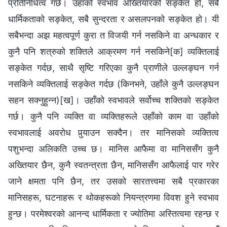
प्रतिनिधित्व गर्छ। उहाँको स्वभाव अख्तियारको सङ्केत हो, सबै
धार्मिकताको सङ्केत, सबै सुन्दरता र असलपनको सङ्केत हो। यी
सबैभन्दा अझ महत्वपूर्ण कुरा त विजयी गर्न नसकिने वा अन्धकार र
कुनै पनि शत्रुको शक्तिले आक्रमण गर्न नसकिने[क] व्यक्तिलाई
सङ्केत गर्दछ, साथै सृष्‍टि गरिएका कुनै प्राणीले उल्‍लङ्घन गर्न
नसकिने व्यक्तिलाई सङ्केत गर्दछ (किनभने, उहाँले कुनै उल्‍लङ्घन
सहन सक्‍नुहुन्‍न)[ख]। उहाँको स्वभावले सर्वोच्‍च शक्तिको सङ्केत
गर्छ। कुनै पनि व्यक्ति वा व्यक्तिहरूले उहाँको काम वा उहाँको
स्वभावलाई अवरोध पुर्‍याउन सक्दैन। तर मानिसको व्यक्तित्व
पशुभन्दा अलिकति उच्‍च छ। मानिस आफैमा वा मानिससँग कुनै
अख्तियार छैन, कुनै स्वतन्त्रता छैन, मानिससँग आफैलाई पार गरेर
जाने क्षमता पनि छैन, तर उसको सारतत्त्वमा सबै प्रकारका
मानिसहरू, घटनाहरू र थोकहरूको नियन्‍त्रणमा विवश हुने स्वभाव
हुन्छ। परमेश्‍वरको आनन्द धार्मिकता र ज्योतिमा अस्तित्वमा रहन्छ र