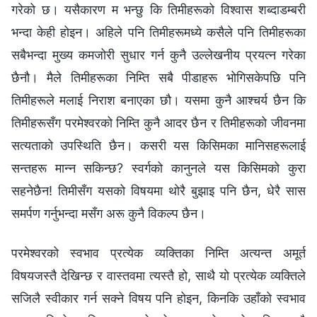
गरेको छ। यसैकारण म भन्छु कि तिमीहरूको विश्‍वास शब्दाडम्बरी
भन्दा केही होइन। अहिले पनि तिमीहरूमध्ये कसैले पनि तिमीहरूका
सबैभन्दा मुख्य कमजोरी सुधार गर्न कुनै उल्लेखनीय प्रयत्‍न गरेका
छैनौ। मैले तिमीहरूका निम्ति सबै पीडाहरू भोगिसकेपछि पनि
तिमीहरूले मलाई निराश बनाएका छौ। यसमा कुनै आश्‍चर्य छैन कि
तिमीहरूसँग परमेश्‍वरको निम्ति कुनै आदर छैन र तिमीहरूको जीवनमा
सत्यताको उपस्थिति छैन। कसरी यस किसिमका मानिसहरूलाई
सन्तहरू मान्‍न सकिन्छ? स्वर्गको कानुनले यस किसिमको कुरा
सहनेछैन! तिमीसँग यसको विषयमा थोरै बुझाइ पनि छैन, धेरै सास
समर्पण गर्नुभन्दा मसँग अरू कुनै विकल्प छैन।
परमेश्‍वरको स्वभाव प्रत्येक व्यक्तिका निम्ति अत्यन्त अमूर्त
विषयजस्तै देखिन्छ र वास्तवमा त्यस्तै हो, साथै यो प्रत्येक व्यक्तिले
सजिलै स्वीकार गर्न सक्‍ने विषय पनि होइन, किनकि उहाँको स्वभाव