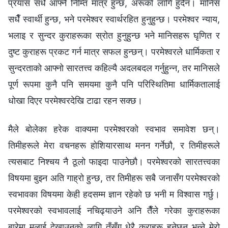
प्रयास सधैँ आफ्नै निम्ति मात्र हुन्छ, अरूको लागि हुँदैन। मानिस
सधैँ स्वार्थी हुन्छ, भने परमेश्‍वर स्वार्थरहित हुनुहुन्छ। परमेश्‍वर न्याय,
भलाइ र सुन्दर कुराहरूका स्रोत हुनुहुन्छ भने मानिसहरू घृणित र
दुष्‍ट कुराहरू प्रकट गर्न मात्र सफल हुन्छन्। परमेश्‍वरले धार्मिकता र
सुन्दरताको आफ्नो सारतत्त्व कहिल्यै अदलबदल गर्नुहुन्‍न, तर मानिसले
पूर्ण रूपमा कुनै पनि समयमा कुनै पनि परिस्थितिमा धार्मिकतालाई
धोखा दिएर परमेश्‍वरदेखि टाढा रहन सक्छ।
मैले बोलेका हरेक वाक्यमा परमेश्‍वरको स्वभाव समावेश छन्।
तिमीहरूले मेरा वचनहरू होशियारसाथ मनन गर्नेछौ, र तिमीहरूले
त्यसबाट निश्‍चय नै ठूलो फाइदा पाउनेछौ। परमेश्‍वरको सारतत्त्वका
विषयमा बुझ्‍न अति गाह्रो हुन्छ, तर तिमीहरू सबै जनासँग परमेश्‍वरको
स्वभावका विषयमा केही हदसम्म ज्ञान रहेको छ भनी म विश्‍वास गर्छु।
परमेश्‍वरको स्वभावलाई नचिढ्याउने अनि तैँले गरेका कुराहरूका
बारेमा मलाई देखाउनको लागि तँसँग धेरै कुराहरू हुनेछन् भन्‍ने मेरो