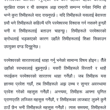
सुरक्षित राख्‍न र यी कामहरू अझ राम्ररी सम्‍पन्‍न गर्नका निम्‍ति हो
भन्‍ने कुरा तिमीहरूले याद राख्‍नुपर्छ। यदि तिमीहरूले यसलाई बेवास्ता
गर्‍यौ भने तिमीहरूले कहिल्यै पनि परमेश्‍वरमा विश्‍वास गर्न नसक्‍ने हुन्छौ
भनी म तिमीहरूलाई बताउन चाहन्छु। तिमीहरूले परमेश्‍वरको
क्रोधलाई भड्काएको कारण उहाँले तिमीहरूलाई शिक्षा सिकाउन
उपयुक्त दण्ड दिनुहुनेछ।
परमेश्‍वरको सारतत्त्वलाई थाहा गर्नु भनेको सामान्य विषय होइन। तैँले
उहाँको स्वभावलाई बुझ्‍नुपर्छ। यसरी तिमीहरूले विस्तारै र थाहै
नपाईकन परमेश्‍वरको सारतत्त्व थाहा गर्नेछौ। जब तिमीहरू यस
ज्ञानमा प्रवेश गर्छौ, तब तिमीहरूले अझ उच्‍च र सुन्दर अवस्थामा
प्रवेश गरेको महसुस गर्नेछौ। अन्त्यमा, तिमीहरू आफ्ना घृणित
प्राणप्रति लज्‍जित महसुस गर्नेछौ, र तिमीहरूका लाजबाट लुक्‍ने कुनै
ठाउँ छैन भनी तिमीहरूले महसुस गर्नेछौ। त्यस समयमा, तिमीहरूले