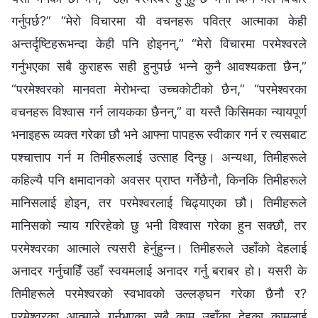
गर्नुपर्छ?” “मेरो विचारमा यी वचनहरू पवित्र आत्माका केही
अन्तर्दृष्टिहरूभन्दा केही पनि होइनन्,” “मेरो विचारमा परमेश्‍वरले
गर्नुभएका सबै कुराहरू सही हुनुपर्छ भन्‍ने कुनै आवश्यकता छैन,”
“परमेश्‍वरको मानवता मेरोभन्दा उच्‍चकोटीको छैन,” “परमेश्‍वरका
वचनहरू विश्‍वास गर्न लायकका छैनन्,” वा यस्तै किसिमका न्यायपूर्ण
भनाइहरू व्यक्त गरेका छौ भने आफ्ना पापहरू स्वीकार गर्न र त्यसबाट
पश्‍चात्ताप गर्न म तिमीहरूलाई उत्साह दिन्छु। अन्यथा, तिमीहरूले
कहिल्यै पनि क्षमादानको अवसर प्राप्‍त गर्नेछैनौ, किनकि तिमीहरूले
मानिसलाई होइन, तर परमेश्‍वरलाई चिढ्याएका छौ। तिमीहरूले
मानिसको न्याय गरिरहेको छु भनी विश्‍वास गरेका हुन सक्छौ, तर
परमेश्‍वरका आत्माले त्यसरी हेर्नुहुन्‍न। तिमीहरूले उहाँको देहलाई
अनादर गर्नुचाहिँ उहाँ स्वयमलाई अनादर गर्नु बराबर हो। यसरी के
तिमीहरूले परमेश्‍वरको स्वभावको उल्‍लङ्घन गरेका छैनौ र?
परमेश्‍वरका आत्माले गर्नुभएका सबै काम उहाँका देहका कामलाई