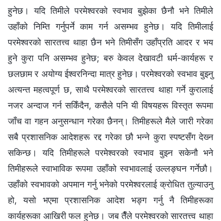
हुनेछ। यदि तिमीले परमेश्‍वरको स्वभाव बुझेका छैनौ भने तिमीले
उहाँको निम्ति गर्नुपर्ने काम गर्न असम्भव हुनेछ। यदि तिमीलाई
परमेश्‍वरको सारतत्त्व थाहा छैन भने तिमीसँग उहाँप्रति आदर र भय
हुने कुरा पनि असम्भव हुनेछ; बरु केवल देखावटी धर्म-कार्यहरू र
छलछाम र अयोग्य ईश्‍वरनिन्दा मात्र हुनेछ। परमेश्‍वरको स्वभाव बुझ्‍नु
अत्यन्त महत्वपूर्ण छ, साथै परमेश्‍वरको सारतत्त्व थाहा गर्ने कुरालाई
नजर अन्दाज गर्न सकिँदैन, कसैले पनि यी विषयहरू विस्तृत रूपमा
जाँच वा गहन अनुसन्धान गरेका छैनन्। तिमीहरूले मैले जारी गरेका
सबै प्रशासनिक आदेशहरू रद्द गरेका छौ भन्‍ने कुरा स्पष्‍टसँग देख्‍न
सकिन्छ। यदि तिमीहरूले परमेश्‍वरको स्वभाव बुझ्‍न सकेनौ भने
तिमीहरूले स्वाभाविक रूपमा उहाँको स्वभावलाई उल्‍लङ्घन गर्नेछौ।
उहाँको स्वभावको अपमान गर्नु भनेको परमेश्‍वरलाई क्रोधित तुल्याउनु
हो, यसो भएमा प्रशासनिक आदेश भङ्ग गर्नु नै तिमीहरूका
कार्यहरूका आखिरी फल हुनेछ। जब तैँले परमेश्‍वरको सारतत्त्व थाहा