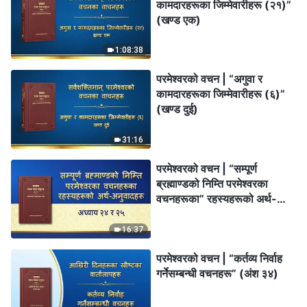
कामदारहरूका जिम्‍मेवारीहरू (२१)”
(खण्ड एक)
1:08:38
परमेश्‍वरको वचन | “अगुवा र
कामदारहरूका जिम्‍मेवारीहरू (६)”
(खण्ड दुई)
31:16
परमेश्‍वरको वचन | “सम्पूर्ण
ब्रह्माण्डको निम्ति परमेश्‍वरका
वचनहरूका” रहस्यहरूको अर्थ-
अनुवादहरू: अध्याय २४ र २५
16:37
परमेश्‍वरको वचन | “कर्तव्य निर्वाह
गर्नेसम्बन्धी वचनहरू” (अंश ३४)