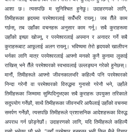
आशा छ। त्यसपछि म सुनिश्‍चित हुनेछु। उदाहरणको लागि,
तिमीहरूका हृदयमा परमेश्‍वरलाई सधैँभरि राख्‍नू। जब तैँले काम
गर्छस्, तब उहाँका वचनहरू अनुसार काम गर्नू। सबै कुराहरूमा
उहाँको इच्छा खोज्‍नू, र परमेश्‍वरलाई अपमान र अनादर गर्ने सबै
कुराहरूबाट आफूलाई अलग राख्‍नू। भविष्यमा तेरो हृदयको खालीपन
भर्नका लागि मात्र परमेश्‍वरलाई आफ्नो मनको कुनै कुनामा लुकाई
राखिस् भने तैँले परमेश्‍वरको स्वभावलाई उल्‍लङ्घन गरेको हुनेछस्।
मानौं, तिमीहरूले आफ्नो जीवनकालभरि कहिल्यै पनि परमेश्‍वरको
निन्दा गरेनौ वा परमेश्‍वरको विरुद्धमा गुनासो गरेनौ भने, उहाँले
तिमीहरूका जिम्मामा सुम्पिदिनुभएका सबै कुराहरू उपयुक्त तरिकाले
सदुपयोग गर्नेछौ, साथै तिमीहरूका जीवनभरि आफैलाई उहाँको वचनमा
समर्पण गर्नेछौ, त्यसपछि तिमीहरूले प्रशासनिक आदेशहरूका विरुद्ध
अपराध गर्न छोड्नेछौं। उदाहरणको लागि, यदि तिमीहरूले कहिल्यै
यसो भनेका छौ भने, “उहाँ परमेश्‍वर हुनुहुन्छ भनी किन मैले विचार