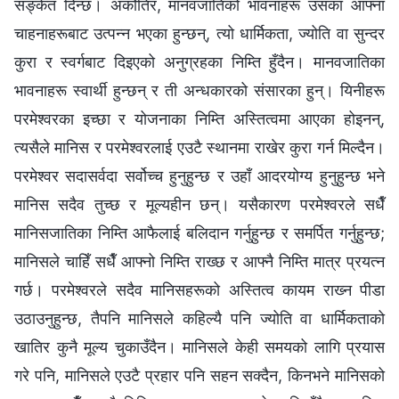
सङ्केत दिन्छ। अर्कोतिर, मानवजातिको भावनाहरू उसका आफ्ना
चाहनाहरूबाट उत्पन्‍न भएका हुन्छन्, त्यो धार्मिकता, ज्योति वा सुन्दर
कुरा र स्वर्गबाट दिइएको अनुग्रहका निम्ति हुँदैन। मानवजातिका
भावनाहरू स्वार्थी हुन्छन् र ती अन्धकारको संसारका हुन्। यिनीहरू
परमेश्‍वरका इच्छा र योजनाका निम्ति अस्तित्वमा आएका होइनन्,
त्यसैले मानिस र परमेश्‍वरलाई एउटै स्थानमा राखेर कुरा गर्न मिल्दैन।
परमेश्‍वर सदासर्वदा सर्वोच्‍च हुनुहुन्छ र उहाँ आदरयोग्य हुनुहुन्छ भने
मानिस सदैव तुच्छ र मूल्यहीन छन्। यसैकारण परमेश्‍वरले सधैँ
मानिसजातिका निम्ति आफैलाई बलिदान गर्नुहुन्छ र समर्पित गर्नुहुन्छ;
मानिसले चाहिँ सधैँ आफ्नो निम्ति राख्‍छ र आफ्नै निम्ति मात्र प्रयत्‍न
गर्छ। परमेश्‍वरले सदैव मानिसहरूको अस्तित्व कायम राख्‍न पीडा
उठाउनुहुन्छ, तैपनि मानिसले कहिल्यै पनि ज्योति वा धार्मिकताको
खातिर कुनै मूल्य चुकाउँदैन। मानिसले केही समयको लागि प्रयास
गरे पनि, मानिसले एउटै प्रहार पनि सहन सक्दैन, किनभने मानिसको