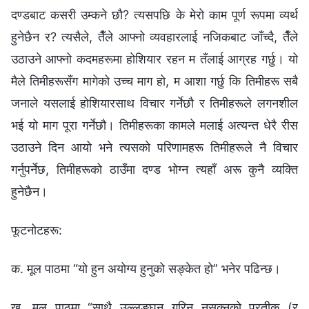
दण्डबाट कसरी उम्कने छौ? त्यसपछि के मेरो काम पूर्ण रूपमा व्यर्थ
हुनेछैन र? त्यसैले, तैँले आफ्नो व्यवहारलाई नजिकबाट जाँच्‍दै, तैँले
उठाउने आफ्नो कदमहरूमा होशियार रहन म तँलाई आग्रह गर्छु। यो
मैले तिमीहरूसँग मागेको उच्‍च माग हो, म आशा गर्छु कि तिमीहरू सबै
जनाले यसलाई होशियारसाथ विचार गर्नेछौ र तिमीहरूले लगनशील
भई यो माग पूरा गर्नेछौ। तिमीहरूका कामले मलाई अत्यन्त धेरै रीस
उठाउने दिन आयो भने त्यसको परिणामहरू तिमीहरूले नै विचार
गर्नुपर्नेछ, तिमीहरूको ठाउँमा दण्ड भोग्‍न त्यहाँ अरू कुनै व्यक्ति
हुनेछैन।
फूटनोटहरू:
क. मूल पाठमा “यो हुन अयोग्य हुनुको सङ्केत हो” भनेर पढिन्छ।
ख. मूल पाठमा “साथै उल्‍लङ्घन गरिन नसक्‍नुको प्रतीक (र