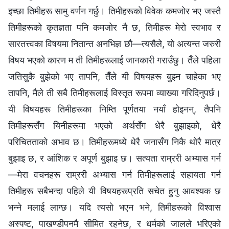
इच्छा तिमीहरू सामु वर्णन गर्छु। तिमीहरूको विवेक कमजोर भए जस्तै
तिमीहरूको कृतज्ञता पनि कमजोर नै छ, तिमीहरू मेरो स्वभाव र
सारतत्त्वका विषयमा नितान्त अनभिज्ञ छौ—त्यसैले, यो अत्यन्त जरुरी
विषय भएको कारण म ती तिमीहरूलाई जानकारी गराउँछु। तैँले पहिला
जतिसुकै बुझेको भए तापनि, तैँले यी विषयहरू बुझ्‍न चाहेका भए
तापनि, मैले ती सबै तिमीहरूलाई विस्तृत रूपमा व्याख्या गरिदिनुपर्छ।
यी विषयहरू तिमीहरूका निम्ति पूर्णतया नयाँ होइनन्, तैपनि
तिमीहरूसँग यिनीहरूमा भएको अर्थसँग धेरै बुझाइको, धेरै
परिचितताको अभाव छ। तिमीहरूमध्ये धेरै जनासँग निकै थोरै मात्र
बुझाइ छ, र आंशिक र अपूर्ण बुझाइ छ। सत्यता राम्ररी अभ्यास गर्न
—मेरा वचनहरू राम्ररी अभ्यास गर्न तिमीहरूलाई सहायता गर्न
तिमीहरू सबैभन्दा पहिले यी विषयहरूप्रति सचेत हुनु आवश्यक छ
भन्‍ने मलाई लाग्छ। यदि त्यसो भएन भने, तिमीहरूको विश्‍वास
अस्पष्ट, पाखण्डीपनमै सीमित रहनेछ, र धर्मको जालले भरिएको