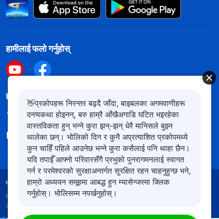
हामीलाई फलो गर्नुहोस्
हामीलाई सम्पर्क गर्नुहोस
👋प्रकोपहरू निरन्तर बढ्दै जाँदा, बाइबलका अगमवाणीहरू
दन्त्यकथा होइनन्, बरु हाम्रै आँखैअगाडि घटित भइरहेका
+977-981-140-9021
वास्तविकता हुन् भन्ने कुरा झन्-झन् धेरै मानिसले बुझ्न
contact.ne@kingdomsalvation.org
थालेका छन्। भोलिको दिन र कुनै अप्रत्याशित प्रकोपमध्ये
कुन चाहिँ पहिले आउनेछ भन्ने कुरा कसैलाई पनि थाहा छैन।
यदि तपाईँ आफ्नो परिवारसँगै प्रभुको पुनरागमनलाई स्वागत
गर्न र परमेश्‍वरको सुरक्षाअन्तर्गत सुरक्षित रहन चाहनुहुन्छ भने,
हाम्रो अध्ययन समूहमा आबद्ध हुन म्यासेन्जरमा क्लिक
प्रयोगका शर्तहरू
गोपनीयता नीति
आभार
कुकिज नीति
गर्नुहोस्। भोलिसम्म नपर्खनुहोस्।
प्रतिलिपि अधिकार © २०२६
सर्वशक्तिमान्‌ परमेश्‍वरको मण्डली
। सबै
अधिकार सुरक्षित।