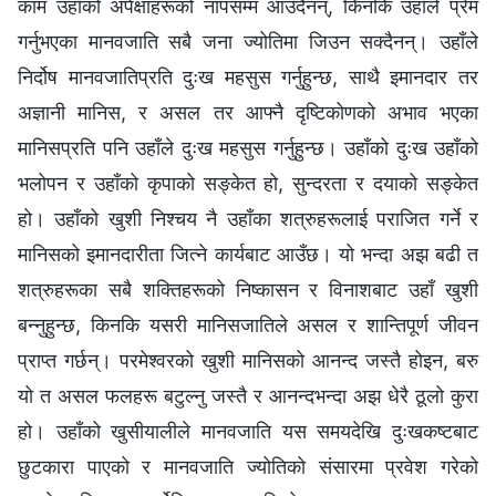
काम उहाँको अपेक्षाहरूको नापसम्म आउँदैनन्, किनकि उहाँले प्रेम
गर्नुभएका मानवजाति सबै जना ज्योतिमा जिउन सक्दैनन्। उहाँले
निर्दोष मानवजातिप्रति दुःख महसुस गर्नुहुन्छ, साथै इमानदार तर
अज्ञानी मानिस, र असल तर आफ्नै दृष्टिकोणको अभाव भएका
मानिसप्रति पनि उहाँले दुःख महसुस गर्नुहुन्छ। उहाँको दुःख उहाँको
भलोपन र उहाँको कृपाको सङ्केत हो, सुन्दरता र दयाको सङ्केत
हो। उहाँको खुशी निश्‍चय नै उहाँका शत्रुहरूलाई पराजित गर्ने र
मानिसको इमानदारीता जित्‍ने कार्यबाट आउँछ। यो भन्दा अझ बढी त
शत्रुहरूका सबै शक्तिहरूको निष्कासन र विनाशबाट उहाँ खुशी
बन्‍नुहुन्छ, किनकि यसरी मानिसजातिले असल र शान्तिपूर्ण जीवन
प्राप्‍त गर्छन्। परमेश्‍वरको खुशी मानिसको आनन्द जस्तै होइन, बरु
यो त असल फलहरू बटुल्नु जस्तै र आनन्दभन्दा अझ धेरै ठूलो कुरा
हो। उहाँको खुसीयालीले मानवजाति यस समयदेखि दुःखकष्टबाट
छुटकारा पाएको र मानवजाति ज्योतिको संसारमा प्रवेश गरेको