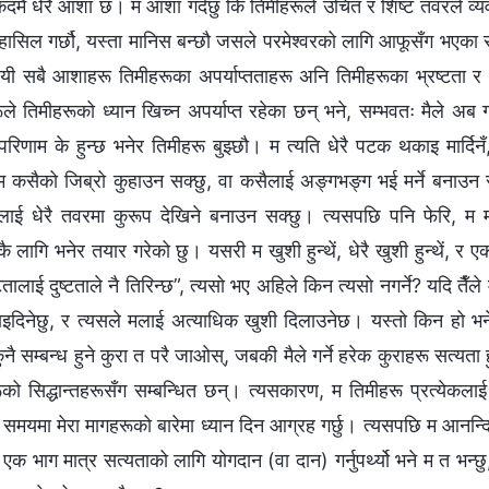
मै धेरै आशा छ। म आशा गर्दछु कि तिमीहरूले उचित र शिष्ट तवरले व्यवहार 
ासिल गर्छौ, यस्ता मानिस बन्छौ जसले परमेश्‍वरको लागि आफूसँग भएका सबै 
। यी सबै आशाहरू तिमीहरूका अपर्याप्तताहरू अनि तिमीहरूका भ्रष्टता र
ले तिमीहरूको ध्यान खिच्न अपर्याप्त रहेका छन् भने, सम्भवतः मैले अब ग
रिणाम के हुन्छ भनेर तिमीहरू बुझ्छौ। म त्यति धेरै पटक थकाइ मार्दिनँ,
। म कसैको जिब्रो कुहाउन सक्छु, वा कसैलाई अङ्गभङ्ग भई मर्ने बनाउन
लाई धेरै तवरमा कुरूप देखिने बनाउन सक्छु। त्यसपछि पनि फेरि, म
ै लागि भनेर तयार गरेको छु। यसरी म खुशी हुन्थें, धेरै खुशी हुन्थें, र एकद
टतालाई दुष्टताले नै तिरिन्छ”, त्यसो भए अहिले किन त्यसो नगर्ने? यदि तैँले
ाइदिनेछु, र त्यसले मलाई अत्याधिक खुशी दिलाउनेछ। यस्तो किन हो भने अ
ै सम्बन्ध हुने कुरा त परै जाओस्, जबकी मैले गर्ने हरेक कुराहरू सत्यता 
ो सिद्धान्तहरूसँग सम्बन्धित छन्। त्यसकारण, म तिमीहरू प्रत्येकलाई के
ो समयमा मेरा मागहरूको बारेमा ध्यान दिन आग्रह गर्छु। त्यसपछि म आनन्द
क भाग मात्र सत्यताको लागि योगदान (वा दान) गर्नुपर्थ्यो भने म त भन्छु,