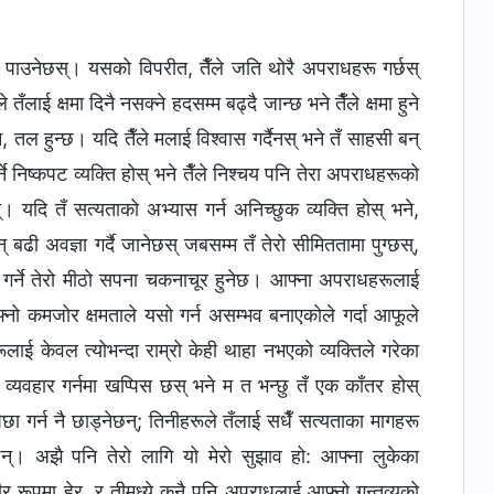
सरहरू पाउनेछस्। यसको विपरीत, तैँले जति थोरै अपराधहरू गर्छस्
 तँलाई क्षमा दिनै नसक्ने हदसम्म बढ्दै जान्छ भने तैँले क्षमा हुने
न, तल हुन्छ। यदि तैँले मलाई विश्‍वास गर्दैनस् भने तँ साहसी बन्
े निष्कपट व्यक्ति होस् भने तैँले निश्चय पनि तेरा अपराधहरूको
्। यदि तँ सत्यताको अभ्यास गर्न अनिच्‍छुक व्यक्ति होस् भने,
 बढी अवज्ञा गर्दै जानेछस् जबसम्‍म तँ तेरो सीमिततामा पुग्छस्,
त गर्ने तेरो मीठो सपना चकनाचूर हुनेछ। आफ्ना अपराधहरूलाई
 आफ्नो कमजोर क्षमताले यसो गर्न असम्भव बनाएकोले गर्दा आफूले
ाई केवल त्योभन्दा राम्रो केही थाहा नभएको व्यक्तिले गरेका
्यवहार गर्नमा खप्पिस छस् भने म त भन्छु तँ एक काँतर होस्
छा गर्न नै छाड्नेछन्; तिनीहरूले तँलाई सधैँ सत्यताका मागहरू
ेछन्। अझै पनि तेरो लागि यो मेरो सुझाव हो: आफ्ना लुकेका
र रूपमा हेर्, र तीमध्ये कुनै पनि अपराधलाई आफ्नो गन्तव्यको