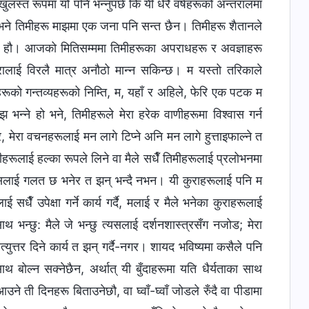
ुलस्त रूपमा यो पनि भन्नुपर्छ कि यी धेरै वर्षहरूको अन्तरालमा
किनभने तिमीहरू माझमा एक जना पनि सन्त छैन। तिमीहरू शैतानले
रुहरू हौ। आजको मितिसम्ममा तिमीहरूका अपराधहरू र अवज्ञाहरू
कुरालाई विरलै मात्र अनौठो मान्न सकिन्छ। म यस्तो तरिकाले
ूको गन्तव्यहरूको निम्ति, म, यहाँ र अहिले, फेरि एक पटक म
 भन्ने हो भने, तिमीहरूले मेरा हरेक वाणीहरूमा विश्‍वास गर्न
, मेरा वचनहरूलाई मन लागे टिप्ने अनि मन लागे हुत्ताइफाल्‍ने त
रूलाई हल्का रूपले लिने वा मैले सधैँ तिमीहरूलाई प्रलोभनमा
ने त्यसलाई गलत छ भनेर त झन् भन्दै नभन। यी कुराहरूलाई पनि म
ैँ उपेक्षा गर्ने कार्य गर्दै, मलाई र मैले भनेका कुराहरूलाई
साथ भन्छु: मैले जे भन्छु त्यसलाई दर्शनशास्‍त्रसँग नजोड; मेरा
तर दिने कार्य त झन् गर्दै-नगर। शायद भविष्यमा कसैले पनि
थ बोल्न सक्नेछैन, अर्थात् यी बुँदाहरूमा यति धैर्यताका साथ
ने ती दिनहरू बिताउनेछौ, वा घ्वाँ-घ्वाँ जोडले रुँदै वा पीडामा