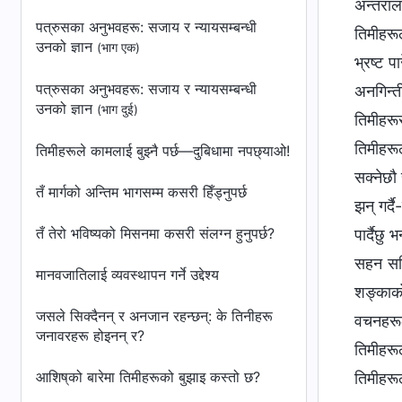
अन्तरालम
पत्रुसका अनुभवहरू: सजाय र न्यायसम्‍बन्धी
तिमीहरू
उनको ज्ञान
(भाग एक)
भ्रष्ट 
पत्रुसका अनुभवहरू: सजाय र न्यायसम्‍बन्धी
अनगिन्त
उनको ज्ञान
(भाग दुई)
तिमीहरू
तिमीहरूल
तिमीहरूले कामलाई बुझ्नै पर्छ—दुबिधामा नपछ्याओ!
सक्‍नेछौ
तँ मार्गको अन्तिम भागसम्म कसरी हिँड्नुपर्छ
झन् गर्
तँ तेरो भविष्यको मिसनमा कसरी संलग्‍न हुनुपर्छ?
पार्दैछु
सहन सक्द
मानवजातिलाई व्यवस्थापन गर्ने उद्देश्य
शङ्काको 
जसले सिक्दैनन् र अनजान रहन्छन्: के तिनीहरू
वचनहरूल
जनावरहरू होइनन् र?
तिमीहरूल
आशिष्‌को बारेमा तिमीहरूको बुझाइ कस्तो छ?
तिमीहरूल