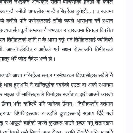
्दोबस्त नभइकनै अन्धकार रातमा बाँचिरहेका हुनेछौ वा केवल
मा अत्यन्तै नमीठो अफसोस मान्दै बसिरहेका हुनेछौ…। वास्तवमा
ये कसैले पनि परमेश्‍वरलाई साँचो रूपले आराधना गर्ने स्थान
 सत्यतासँग कुनै सम्बन्ध नै नभएका र वास्तवमा तिनका विपरीत
कारण तिमीहरूको लागि म के आशा गर्छु भने तिमीहरूलाई ज्योतिको
ी, आफ्नो हेरविचार आफैले गर्न सक्षम होऊ अनि तिमीहरूले
ात्र धेरै जोड नेदेऊ भन्ने हो।
्तव्यको आशा गरिरहेका छन् र परमेश्‍वरका विश्‍वासीहरू सबैले नै
हा हुनुअघि नै शान्तिपूर्वक स्वर्गको एउटा वा अर्को स्थानमा
 भएका ती मानिसहरूले तिनीहरू स्वर्गबाट झरी आउने त्यस्तो
कि छैनन् भनेर कहिल्यै पनि जानेका छैनन्। तिमीहरूसँग वर्तमान
का विपत्तिहरूबाट र उहाँले दुष्टहरूलाई सजाय दिँदै गर्दा
 र आफूले चाहेको जस्तै कुराहरू पाउने इच्छा गर्नु शैतानद्वारा
यक्तिको कुनै निपुर्ण चाल होइन। त्यति हुँदाहुँदै पनि, म अझै