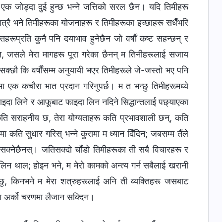
एक जोड्दा दुई हुन्छ भन्‍ने जत्तिको सरल छैन। यदि तिमीहरू
 मात्रै भने तिमीहरूका योजनाहरू र तिमीहरूका इच्छाहरू सधैँभरि
हरूप्रति कुनै पनि दयाभाव हुनेछैन जो वर्षौं कष्ट सहन्छन् र
ीत, जसले मेरा मागहरू पूरा गरेका छैनन् म तिनीहरूलाई सजाय
न सक्छौ कि वर्षौंसम्‍म अनुयायी भएर तिमीहरूले जे-जस्तो भए पनि
 एक कचौरा भात प्रदान गरिनुपर्छ। म त भन्छु तिमीहरूमध्ये
ाइदा लिने र आफूबाट फाइदा लिन नदिने सिद्धान्तलाई पछ्याएका
कति सराहनीय छ, तेरा योग्यताहरू कति प्रभावशाली छन्, कति
 कति सुधार गरिस् भन्ने कुरामा म ध्यान दिँदिन; जबसम्म तैंले
 गर्न सक्नेछैनस्। जतिसक्दो चाँडो तिमीहरूका ती सबै विचारहरू र
न थाल; होइन भने, म मेरो कामको अन्त्य गर्न सबैलाई खरानी
न्छु, किनभने म मेरा शत्रुहरूलाई अनि ती व्यक्तिहरू जसबाट
वा अर्को चरणमा लैजान सक्दिन।