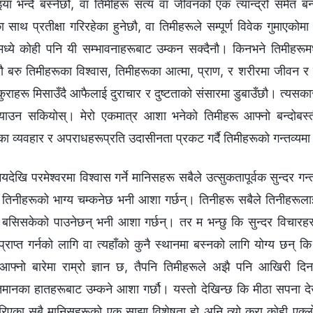
ा भन्दै बस्नेछौ, वा तिमीहरू सत्य वा जीवनको एक त्यान्द्रो समेत बन
 साथ प्रतीक्षा गरिरहेका हुनेछौ, वा तिमीहरूले सम्पूर्ण विवेक गुमाएको
मध्ये कोही पनि यी सम्भावनाहरूबाट उम्कन सक्दैनौ। किनभने तिमीहरूमध्
ौ बरु तिमीहरूका विश्‍वास, तिमीहरूका आत्मा, प्राण, र शरीरमा जीवन र
ै कुराहरू मिसाउँदै आफैलाई दुराचार र दुष्टताको संसारमा डुबाउँछौ। त्यस
याउन सकियोस्। मेरो एकमात्र आशा भनेको तिमीहरू आफ्नो बन्दोबस्त
ा व्यवहार र अपराधहरूप्रति उदासीनता प्रकट गर्दै तिमीहरूको गन्तव्यमा म
देखि परमेश्‍वरमा विश्‍वास गर्ने मानिसहरू सबैले उत्सुकतापूर्वक सुन्दर गन
िनीहरूको भाग्य चम्कनेछ भनी आशा गर्छन्। तिनीहरू सबैले तिनीहरूलाई था
 बसिसकेको पाउनेछन् भनी आशा गर्छन्। तर म भन्छु कि सुन्दर विचारहरू
प्राप्त गर्नको लागि वा त्यहाँको कुनै स्थानमा बस्नको लागि योग्य छन् 
फ्नो बारेमा राम्रो ज्ञान छ, तैपनि तिमीहरूले अझै पनि आखिरी दिनहरू
िमानका हातहरूबाट उ‍म्कने आशा गर्छौ। यस्तो देखिन्छ कि मीठा सपना देख्नु
ारिएका सबै मानिसहरूको एक साझा विशेषता हो अनि त्यो कुरा कोही एक्लो व्