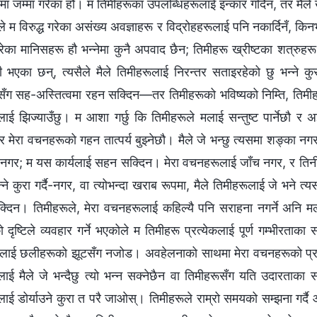
ा जम्मा गरेका हौ। म तिमीहरूका उपलब्धिहरूलाई इन्कार गर्दिन, तर मैले ख
ले म विरुद्ध गरेका असंख्य अवज्ञाहरू र विद्रोहहरूलाई पनि नकार्दिनँ, 
पारेका मानिसहरू हौ भन्‍नेमा कुनै अपवाद छैन; तिमीहरू ख्रीष्टका शत्
ी भएका छन्, त्यसैले मैले तिमीहरूलाई निरन्तर सताइरहेको छु भन्‍ने 
सँग सह-अस्तित्वमा रहन सक्दिन—तर तिमीहरूको भविष्यको निम्ति, तिमीहर
ाई झिज्याउँछु। म आशा गर्छु कि तिमीहरूले मलाई सन्तुष्ट पार्नेछौ र अझ
 र मेरा वचनहरूको गहन तात्पर्य बुझ्नेछौ। मैले जे भन्छु त्यसमा शङ्का नगर
दै-नगर; म यस कार्यलाई सहन सक्दिन। मेरा वचनहरूलाई जाँच नगर, र तिनीह
 भन्ने कुरा गर्दै-नगर, वा त्योभन्दा खराब रूपमा, मैले तिमीहरूलाई जे भ
िन। तिमीहरूले, मेरा वचनहरूलाई कहिल्यै पनि सराहना नगर्ने अनि मलाई सध
दृष्टिले व्यवहार गर्ने भएकोले म तिमीहरू प्रत्येकलाई पूर्ण गम्भीरताका 
ाई छलीहरूको झूटसँग नजोड। अवहेलनाको साथमा मेरा वचनहरूको प्रत्युत्
ाई मैले जे भन्दैछु त्यो भन्न सक्नेछैन वा तिमीहरूसँग यति उदारताका सा
ाई डोर्याउने कुरा त परै जाओस्। तिमीहरूले राम्रो समयको सम्झना गर्दै आउ