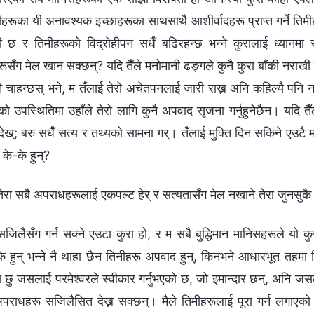
ीहरूका यी अनावश्यक इच्छाहरूका साथसाथै आशीर्वादहरू प्राप्त गर्ने तिम
ी छ र तिमीहरूको विद्रोहीपन सधैँ बढिरहन्छ भन्‍ने कुरालाई ध्यानमा 
सँग मेल खान सक्छन्? यदि तैँले मनोमानी ढङ्गले कुनै कुरा बाँकी नराखी 
ने चाहन्छस् भने, म तँलाई तेरो अचेतपनलाई जारी राख्न अनि कहिल्यै पनि न
रको उपस्थितिमा उहाँले तेरो लागि कुनै अपवाद सृजना गर्नुहुनेछैन। यदि तै
ख्; बरु सधैँ सत्य र तथ्यको सामना गर्। तँलाई मुक्ति दिन सकिने एउटै म
के-के हुन्?
तेरा सबै अपराधहरूलाई एकपल्ट हेर् र सत्यतासँग मेल नखाने तेरा जुनसुकै
 सजिलैसँग गर्न सक्‍ने एउटा कुरा हो, र म सबै बुद्धिमान मानिसहरूले यो 
के हुन् भन्ने नै थाहा छैन तिनीहरू अपवाद हुन्, किनभने आधारभूत तहमा 
ो छु जसलाई परमेश्‍वरले स्वीकार गर्नुभएको छ, जो इमान्दार छन्, अनि ज
पराधहरू सजिलैसित देख्न सक्छन्। मैले तिमीहरूलाई पूरा गर्न लगाएको य