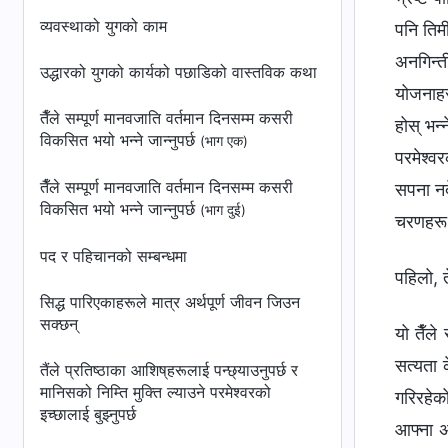
व्यवस्थाको युगको काम
पनि तिम
अनगिन्त
उद्धारको युगको कार्यको पछाडिको वास्तविक कथा
योजनाहरू
तैँले सम्पूर्ण मानवजाति वर्तमान दिनसम्म कसरी
होस् भन्
विकसित भयो भन्ने जान्‍नुपर्छ
(भाग एक)
परमेश्‍व
तैँले सम्पूर्ण मानवजाति वर्तमान दिनसम्म कसरी
सपना नदे
विकसित भयो भन्ने जान्‍नुपर्छ
(भाग दुई)
चरणहरू 
पद र पहिचानको सम्‍बन्धमा
पहिलो, 
सिद्ध पारिएकाहरूले मात्र अर्थपूर्ण जीवन जिउन
सक्छन्
यो तैँले
सत्यता 
तैंले प्रतिष्ठाका आशिष्‌हरूलाई पन्छ्याउनुपर्छ र
मानिसको निम्ति मुक्ति ल्याउने परमेश्‍वरको
गरिरहेक
इच्छालाई बुझ्‍नुपर्छ
आफ्ना अ