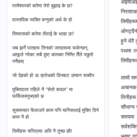
अइयाअइय
परमेश्‍वरको बारेमा तेरो बुझाइ के छ?
निराशाका
वास्तविक व्यक्ति बन्‍नुको अर्थ के हो
तिमीहरू
ओगट्दैन
विश्‍वासको बारेमा तँलाई के थाहा छ?
हुने धेर
जब झर्ने पातहरू तिनको जराहरूमा फर्कन्छन्,
पथमा ल्
आफूले गरेका सबै दुष्ट कामका निम्ति तैँले पछुतो
तिमीहरूक
गर्नेछस्
जो देहको हो ऊ क्रोधको दिनबाट उम्कन सक्दैन
लामो समय
अचानक त
मुक्तिदाता पहिले नै “सेतो बादल” मा
फर्किसक्नुभएको छ
तिनीहरू
सौभाग्य 
सुसमाचार फैलाउने काम पनि मानिसलाई मुक्ति दिने
समयमा आ
काम नै हो
सर्वशक्त
तिमीहरू चरित्रमा अति नै तुच्छ छौ!
भ्रष्ट प