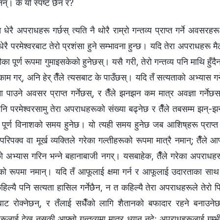
नन्। के यो स्पष्ट छैन र?
ि धेरै अपराधहरू गर्छस् त्यति नै थोरै राम्रो गन्तव्य प्राप्त गर्ने अव
 धेरै परमेश्‍वरबाट तेरो प्रशंसा हुने सम्भावना हुन्छ। यदि तेरा अपराधहरू मैले
ौका पूर्ण रूपमा गुमाइसकेको हुनेछस्। यसै गरी, तेरो गन्तव्य पनि माथि हुँदै
म गर्, अनि हेर् तैँले त्यसबाट के पाउँछस्। यदि तँ सत्यताको अभ्यास गर्न
मा पाउने अवसर प्राप्त गर्नेछस्, र तैँले झनझन कम मात्र अवज्ञा गर्नेछस
ि परमेश्‍वरसामु तेरा अपराधहरूको संख्या बढ्नेछ र तैँले तबसम्‍म झन्-झन्
ो पूर्ण विनाशको समय हुनेछ। यो त्यही समय हुनेछ जब आशिष्‌हरू प्राप्
िपक्व वा मूर्ख व्यक्तिले गरेका गल्तीहरूको रूपमा मात्रै नमान्; तैँले
ो अभ्यास गरिन भन्ने बहानाबाजी नगर्। यसबाहेक, तैँले गरेका अपराधहरूल
ूको रूपमा नमान्। यदि तँ आफूलाई क्षमा गर्न र आफूलाई उदारताका साथ व
ल्यै पनि सत्यता हासिल गर्नेछैन, न त कहिल्यै तेरा अपराधहरूले तेरो पि
्नबाट रोक्नेछन्, र तँलाई सधैँको लागि शैतानको बफादार रहने बनाउन
ूलाई देख्न नसकी आफ्नो गन्तव्यमा मात्र ध्यान नदे; अपराधहरूलाई गम्भी