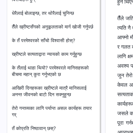
हुने थिए
धेरैलाई बोलाइन्छ, तर थोरैलाई चुनिन्छ
तैँले जत
तैँले ख्रीष्‍टसँगको अनुकूलताको मार्ग खोजी गर्नुपर्छ
त्यति नै
आफ्‍नो म
के तँ परमेश्‍वरको साँचो विश्‍वासी होस्?
र गलत का
ख्रीष्टले सत्यताद्वारा न्यायको काम गर्नुहुन्छ
लागि क्ष
अवश्य पन
के तँलाई थाहा थियो? परमेश्‍वरले मानिसहरूको
बीचमा महान् कुरा गर्नुभएको छ
जुन तेर
केवल अपर
आखिरी दिनहरूका ख्रीष्‍टले मात्रै मानिसलाई
सत्यताक
अनन्त जीवनको बाटो दिन सक्‍नुहुन्छ
कार्यहर
तेरो गन्तव्यका लागि पर्याप्त असल कार्यहरू तयार
जसले कहि
गर्
पूरा गर
तँ कोप्रति निष्ठावान् छस्?
अपराधहर