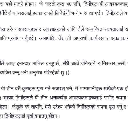
ुरा यही मात्रै होइन। जे-जस्तो कुरा भए पनि, तिमीहरू यी आवश्यकताप्र
र्नेछैनौ वा यसलाई हल्का रूपले लिनेछैनौ भन्ने म आशा गर्छु। तिमीहरूले यसला
 तेरा हरेक अपराधहरू र अवज्ञाहरूको लागि तैँले सम्बन्धित सत्यतालाई 
लागि प्रयोग गर्नुपर्छ। त्यसपछि, तेरा ती अपराधी कार्यहरू र अवज्ञाका
 तैँले आफू इमान्दार मानिस बन्नुपर्छ, सँधै बाठो बनिरहने र निरन्तर छल
 व्यक्ति बन्नू भनी अनुरोध गरिरहेको छु।)
े यी तीन वटै कुराहरू पूरा गर्न सक्छस् भने, तँ भाग्यमानीहरू मध्येको 
। शायद तिमीहरूले यी तीन अनाकर्षक आवश्यकताहरूलाई गम्भीर रूपमा लिन
ोला। जेसुकै गरे तापनि, मेरो उद्देश्य भनेको तिमीहरूको सपना पूरा गर्नु 
वा तिमीहरूलाई मूर्ख बनाउनु होइन।