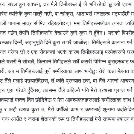
गहरू सरल हुन सक्छन्, तर मैले तिमीहरूलाई जे भनिरहेको छु त्यो एकमा 
ेमा त्यत्तिकै कुरा मात्रै गर्छौ, वा खोक्रा, आडम्बरी भनाइहरू भट्याउँछौ
ी पानामा मात्र सीमित रहिरहनेछन्। ममा तिमीहरूमध्येका त्यस्ता व्यक्ति
नत गर्छन् तैपनि तिनीहरूसँग देखाउने कुनै कुरा नै हुँदैन। यसको विपर
पुरस्कार दिन्नँ, सहानुभूति दिने कुरा त परै जाओस्। तिमीहरूले कल्पना गर्
नत गरेका छौ र एक सेवाकर्ता भएकै कारण तिमीहरूलाई परमेश्‍वरको घरमा
ले यसरी नै सोच्छौ, किनभने तिमीहरूले सधैँ कसरी विभिन्न कुराहरूबाट फ
ी, अब म तिमीहरूलाई पूर्ण गम्भीरताका साथ भन्दैछु: तेरो कडा मेहनत 
तैँले मलाई पछ्याउँदैछस्, तँ कति प्रख्यात छस्, वा तैँले आफ्नो आचरणमा
हरू पूरा गरेको हुँदैनस्, तबसम्म तैँले कहिल्यै पनि मेरो प्रशंसा प्राप्त
लाई महत्त्व दिन छोडिदेऊ र मेरा आवश्यकताहरूलाई गम्भीरताका साथ लि
ेछु र अझै खराब कुरा त, मेरो वर्षौंको काम र कष्टलाई शून्यमा बदलिदि
को गन्ध आउँछ र जसमा शैतानको रूप छ तिनीहरूलाई मेरो राज्यमा ल्याउन 