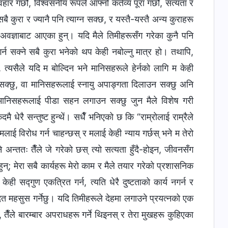
गर्छौ, विश्‍वसनीय रूपले आफ्नो कर्तव्य पूरा गर्छौ, सत्यता र
कुरा र ज्यानै पनि त्याग्न सक्छ, र यस्तै-यस्तै अन्य कुराहरू
 अवज्ञाबाट आएका हुन्। यदि मैले तिमीहरूसँग गरेका कुनै पनि
र्न सक्ने सबै कुरा भनेको थप केही नबोल्नु मात्र हो। तथापि,
 त्यसैले यदि म बोल्दिन भने मानिसहरूले हेर्नको लागि म केही
 सक्छु, वा मानिसहरूलाई स्नायु अपाङ्गता दिलाउन सक्छु अनि
 मानिसहरूलाई पीडा सहन लगाउन सक्छु जुन मैले विशेष गरी
मै धेरै सन्तुष्ट हुन्थें। सधैँ भनिएको छ कि “राम्रोलाई राम्रैले
 मलाई विरोध गर्न चाहन्छस् र मलाई केही न्याय गर्छस् भने म तेरो
न्ततः तैँले जे गरेको छस् त्यो सत्यता हुँदै-होइन, जीवनसँग
हुन्; मेरा सबै कार्यहरू मेरो काम र मैले तयार गरेको प्रशासनिक
ही सद्गुण एकत्रित गर्न, त्यति धेरै दुष्टताको कार्य नगर्न र
ित महसुस गर्नेछु। यदि तिमीहरूले देहमा लगाउने प्रयत्नको एक
 तैँले बारम्बार अपराधहरू गर्ने थिइनस् र तेरा मुखहरू कुहिएका