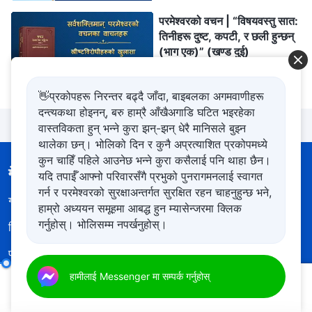
परमेश्‍वरको वचन | “विषयवस्तु सात:
तिनीहरू दुष्ट, कपटी, र छली हुन्छन्
(भाग एक)” (खण्ड दुई)
1:08:28
👋प्रकोपहरू निरन्तर बढ्दै जाँदा, बाइबलका अगमवाणीहरू
दन्त्यकथा होइनन्, बरु हाम्रै आँखैअगाडि घटित भइरहेका
वास्तविकता हुन् भन्ने कुरा झन्-झन् धेरै मानिसले बुझ्न
थालेका छन्। भोलिको दिन र कुनै अप्रत्याशित प्रकोपमध्ये
कुन चाहिँ पहिले आउनेछ भन्ने कुरा कसैलाई पनि थाहा छैन।
मेनु
यदि तपाईँ आफ्नो परिवारसँगै प्रभुको पुनरागमनलाई स्वागत
गर्न र परमेश्‍वरको सुरक्षाअन्तर्गत सुरक्षित रहन चाहनुहुन्छ भने,
गृहपृष्ठ
पुस्तकहरू
हाम्रो अध्ययन समूहमा आबद्ध हुन म्यासेन्जरमा क्लिक
गर्नुहोस्। भोलिसम्म नपर्खनुहोस्।
भिडियोहरू
भजनहरू
पढाइहरू
सुसमाचार
परमेश्‍वर र मानिस एकसाथ विश्राममा सँगै प्रवेश गर्नेछन्
हामीलाई Messenger मा सम्पर्क गर्नुहोस्
(भाग दुई)
गवाहीहरू
नयाँ युग
00:12
40:18
चित्र प्रदर्शन
हाम्रो बारेमा