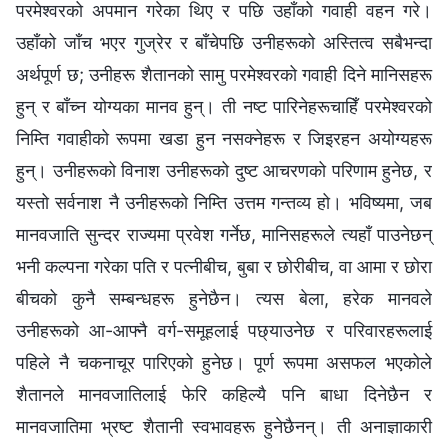
परमेश्‍वरको अपमान गरेका थिए र पछि उहाँको गवाही वहन गरे।
उहाँको जाँच भएर गुज्रेर र बाँचेपछि उनीहरूको अस्तित्व सबैभन्दा
अर्थपूर्ण छ; उनीहरू शैतानको सामु परमेश्‍वरको गवाही दिने मानिसहरू
हुन् र बाँच्न योग्यका मानव हुन्। ती नष्ट पारिनेहरूचाहिँ परमेश्‍वरको
निम्ति गवाहीको रूपमा खडा हुन नसक्नेहरू र जिइरहन अयोग्यहरू
हुन्। उनीहरूको विनाश उनीहरूको दुष्ट आचरणको परिणाम हुनेछ, र
यस्तो सर्वनाश नै उनीहरूको निम्ति उत्तम गन्तव्य हो। भविष्यमा, जब
मानवजाति सुन्दर राज्यमा प्रवेश गर्नेछ, मानिसहरूले त्यहाँ पाउनेछन्
भनी कल्पना गरेका पति र पत्‍नीबीच, बुबा र छोरीबीच, वा आमा र छोरा
बीचको कुनै सम्बन्धहरू हुनेछैन। त्यस बेला, हरेक मानवले
उनीहरूको आ-आफ्नै वर्ग-समूहलाई पछ्याउनेछ र परिवारहरूलाई
पहिले नै चकनाचूर पारिएको हुनेछ। पूर्ण रूपमा असफल भएकोले
शैतानले मानवजातिलाई फेरि कहिल्यै पनि बाधा दिनेछैन र
मानवजातिमा भ्रष्ट शैतानी स्वभावहरू हुनेछैनन्। ती अनाज्ञाकारी