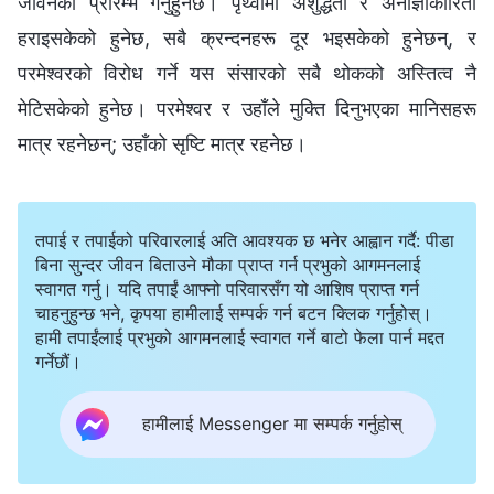
जीवनको प्रारम्भ गर्नुहुनेछ। पृथ्वीमा अशुद्धता र अनाज्ञाकारिता
हराइसकेको हुनेछ, सबै क्रन्दनहरू दूर भइसकेको हुनेछन्, र
परमेश्‍वरको विरोध गर्ने यस संसारको सबै थोकको अस्तित्व नै
मेटिसकेको हुनेछ। परमेश्‍वर र उहाँले मुक्ति दिनुभएका मानिसहरू
मात्र रहनेछन्; उहाँको सृष्टि मात्र रहनेछ।
तपाई र तपाईको परिवारलाई अति आवश्यक छ भनेर आह्वान गर्दै: पीडा
बिना सुन्दर जीवन बिताउने मौका प्राप्त गर्न प्रभुको आगमनलाई
स्वागत गर्नु। यदि तपाईं आफ्नो परिवारसँग यो आशिष प्राप्त गर्न
चाहनुहुन्छ भने, कृपया हामीलाई सम्पर्क गर्न बटन क्लिक गर्नुहोस्।
हामी तपाईंलाई प्रभुको आगमनलाई स्वागत गर्ने बाटो फेला पार्न मद्दत
गर्नेछौं।
हामीलाई Messenger मा सम्पर्क गर्नुहोस्