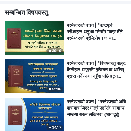
सम्बन्धित विषयवस्तु
परमेश्‍वरको वचन | “कष्टपूर्ण
परीक्षाहरू अनुभव गरेपछि मात्र तैँले
परमेश्‍वरको प्रेमिलोपन जान्न
सक्छस्”
30:10
परमेश्‍वरको वचन | “विषयवस्तु बाह्र:
तिनीहरू आफूसँग हैसियत वा आशिष्‌
प्राप्त गर्ने आशा नहुँदा पछि हट्न
चाहन्छन्” (खण्ड एक)
52:36
परमेश्‍वरको वचन | “परमेश्‍वरको अघि
बारम्‍बार जिएर मात्रै उहाँसँग सामान्य
सम्‍बन्ध राख्‍न सकिन्छ” (भाग दुई)
34:17