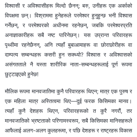
विश्‍वासी र अविश्‍वासीहरू मिल्दो छैनन्; बरु, उनीहरू एक अर्काको
विपक्षमा छन्। विश्राममा हुनेहरूले परमेश्‍वर हुनुहुन्छ भनी विश्‍वास
गर्नेछन्, र परमेश्‍वरको अधीनमा रहनेछन्, जबकि परमेश्‍वरप्रति
अनाज्ञाकारीहरू सबै नष्ट पारिनेछन्। यस उप्रान्त परिवारहरू
पृथ्वीमा रहनेछैनन्, अनि त्यहाँ बुबाआमाहरू वा छोराछोरीहरू वा
दाम्पत्य सम्बन्धहरू कसरी हुन सक्थ्यो? विश्‍वास र अविश्‍वासको
असंगतताले नै यस्ता शारीरिक नाता-सम्बन्धहरूलाई पूर्ण रूपमा
छुट्टाइएको हुनेछ!
मौलिक रूपमा मानवजातिमा कुनै परिवारहरू थिएन; मात्र एक पुरुष र
एक महिला मात्र अस्तित्वमा थिए—दुई फरक किसिमका मानव।
त्यहाँ कुनै देशहरू थिएन, परिवारहरूको त कुरै नगरौं, तर
मानवजातिको भ्रष्टताको परिणामस्वरूप, सबै किसिमका मानिसहरूले
आफैलाई अलग-अलग कुलहरूमा, र पछि देशहरू र राष्ट्रहरू विकास