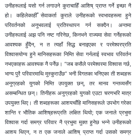
उनीहरूलाई यसो गर्न लगाउने कुराचाहिँ आशिष्‌ प्राप्त गर्ने इच्छा नै
हो। कहिलेकाहीँ सेवाकर्ता कुराले उनीहरूको स्वभावहरूमा हुने
परिवर्तनको अनुभवलाई प्रतिस्थापन गर्न सक्दैन। अन्तमा
उनीहरूलाई अझ पनि नष्ट गरिनेछ, किनभने राज्यमा सेवा गर्नेहरूको
आवश्यक हुँदैन, न त त्यहाँ सिद्ध बनाइएका र परमेश्‍वरप्रति
विश्‍वासयोग्य हुने मानिसहरूका निम्ति सेवा गर्नलाई स्वभाव परिवर्तन
नभएकाहरू आवश्यक नै पर्नेछ। “जब कसैले परमेश्‍वरमा विश्‍वास गर्छ,
भाग्य पुरै परिवारमाथि मुस्कुराउँछ” भनी विगतका भनिएका ती शब्दहरू
अनुग्रहको युगको निम्ति उपयुक्त छन्, तर मानव गन्तव्यसँग
असम्बन्धित छन्। तिनीहरू अनुग्रहको युगको एउटा चरणभरि मात्र
उपयुक्त थिए। ती शब्दहरूका आशयचाँहि मानिसहरूले उपभोग गरेका
शान्ति र भौतिक आशिष्‌हरूप्रति लक्षित थियो; एक जनाले प्रभुमा
विश्‍वास गर्दा समग्र परिवार नै प्रभुमा मुक्त हुनेछ भन्ने उनीहरूको
आशय थिएन, न त एक जनाले आशिष्‌ प्राप्त गर्दा उसको समग्र