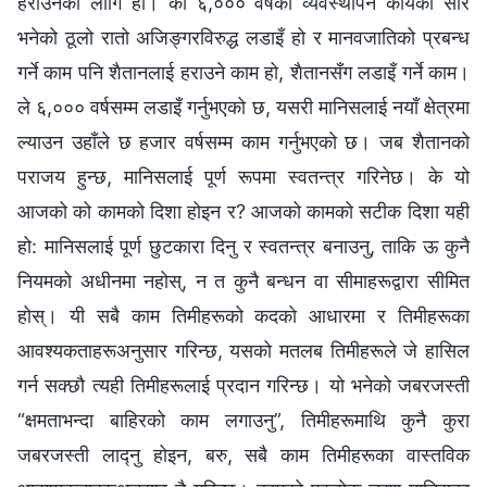
हराउनका लागि हो। को ६,००० वर्षको व्यवस्थापन कार्यको सार
भनेको ठूलो रातो अजिङ्गरविरुद्ध लडाइँ हो र मानवजातिको प्रबन्ध
गर्ने काम पनि शैतानलाई हराउने काम हो, शैतानसँग लडाइँ गर्ने काम।
ले ६,००० वर्षसम्म लडाइँ गर्नुभएको छ, यसरी मानिसलाई नयाँ क्षेत्रमा
ल्याउन उहाँले छ हजार वर्षसम्म काम गर्नुभएको छ। जब शैतानको
पराजय हुन्छ, मानिसलाई पूर्ण रूपमा स्वतन्त्र गरिनेछ। के यो
आजको को कामको दिशा होइन र? आजको कामको सटीक दिशा यही
हो: मानिसलाई पूर्ण छुटकारा दिनु र स्वतन्त्र बनाउनु, ताकि ऊ कुनै
नियमको अधीनमा नहोस्, न त कुनै बन्धन वा सीमाहरूद्वारा सीमित
होस्। यी सबै काम तिमीहरूको कदको आधारमा र तिमीहरूका
आवश्यकताहरूअनुसार गरिन्छ, यसको मतलब तिमीहरूले जे हासिल
गर्न सक्छौ त्यही तिमीहरूलाई प्रदान गरिन्छ। यो भनेको जबरजस्ती
“क्षमताभन्दा बाहिरको काम लगाउनु”, तिमीहरूमाथि कुनै कुरा
जबरजस्ती लाद्नु होइन, बरु, सबै काम तिमीहरूका वास्तविक