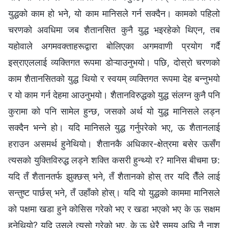
युद्धको काम हो भने, यो काम मानिसले गर्न सक्दैन। कामको पहिलो
चरणको अवधिमा जब शैतानसित कुनै युद्ध भइरहेको थिएन, तब
यहोवाले अगमवक्ताहरूद्वारा बोलिएका अगमवाणी प्रयोग गर्दै
इस्राएललाई व्यक्तिगत रूपमा डोऱ्याउनुभयो। पछि, दोस्रो चरणको
काम शैतानसितको युद्ध थियो र स्वयम्‌ व्यक्तिगत रूपमा देह बन्नुभयो
र यो काम गर्न देहमा आउनुभयो। शैतानविरुद्धको युद्ध संलग्न कुनै पनि
कुरामा को पनि सामेल हुन्छ, जसको अर्थ यो युद्ध मानिसले लड्न
सक्दैन भन्ने हो। यदि मानिसले युद्ध गर्नुपरेको भए, ऊ शैतानलाई
हराउन असमर्थ हुनेथियो। शैतानकै अधिकार-क्षेत्रमा बसेर ऊसँग
त्यसको युक्तिविरुद्ध लड्ने शक्ति कसरी हुन्थ्यो र? मानिस बीचमा छ:
यदि तँ शैतानतर्फ झुक्छस् भने, तँ शैतानको होस् तर यदि तैँले लाई
सन्तुष्ट पार्छस् भने, तँ उहाँको होस्। यदि यो युद्धको काममा मानिसले
को पक्षमा खडा हुने कोसिस गरेको भए र खडा भएको भए के ऊ सक्षम
हुनेथियो? यदि उसले त्यसो गरेको भए, के ऊ धेरै समय अघि नै नाश