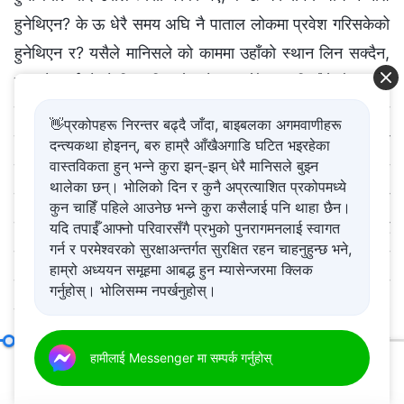
हुनेथिएन? के ऊ धेरै समय अघि नै पाताल लोकमा प्रवेश गरिसकेको
हुनेथिएन र? यसैले मानिसले को काममा उहाँको स्थान लिन सक्दैन,
जसको अर्थ यो हो कि मानिससँग को सार हुँदैन र यदि तैँले शैतानसँग
युद्ध गरिस् भने, त्यसलाई हराउन सक्नेथिएनस्। मानिसले केवल केही
👋प्रकोपहरू निरन्तर बढ्दै जाँदा, बाइबलका अगमवाणीहरू
काम मात्रै गर्न सक्दछ; उसले केही मानिसहरूलाई जित्न सक्छ तर ऊ
दन्त्यकथा होइनन्, बरु हाम्रै आँखैअगाडि घटित भइरहेका
वास्तविकता हुन् भन्ने कुरा झन्-झन् धेरै मानिसले बुझ्न
को स्वयम्‌को काममा को स्थानमा खडा हुन सक्दैन। मानिसले कसरी
थालेका छन्। भोलिको दिन र कुनै अप्रत्याशित प्रकोपमध्ये
शैतानसँग युद्ध गर्न सक्थ्यो र? तैँले युद्ध सुरु गर्नुभन्दा पहिले नै
कुन चाहिँ पहिले आउनेछ भन्ने कुरा कसैलाई पनि थाहा छैन।
शैतानले तँलाई कैदी बनाउनेथियो। जब स्वयम्‌ले शैतानसँग युद्ध
यदि तपाईँ आफ्नो परिवारसँगै प्रभुको पुनरागमनलाई स्वागत
गर्न र परमेश्‍वरको सुरक्षाअन्तर्गत सुरक्षित रहन चाहनुहुन्छ भने,
गर्नुहुन्छ र मानिसले यसै आधारमा लाई पछ्याउँछ र उहाँको आज्ञा
हाम्रो अध्ययन समूहमा आबद्ध हुन म्यासेन्जरमा क्लिक
पालन गर्दछ, तब मात्र मानिस द्वारा प्राप्त हुन सक्छ र शैतानका
गर्नुहोस्। भोलिसम्म नपर्खनुहोस्।
बन्धनहरूबाट उम्कन सक्छ। मानिसले जुन कुराहरू आफ्नै बुद्धि र
क्षमताहरूले हासिल गर्न सक्छ ती अति सीमित छन्; ऊ मानिसलाई पूर्ण
मानिसको सामान्य जीवन पुनर्स्थापना गर्नु र उसलाई सुन्दर गन्तव्यमा लिएर जानु
हामीलाई Messenger मा सम्पर्क गर्नुहोस्
बनाउन, उसलाई डोऱ्याउन र त्यसबाहेक शैतानलाई हराउन असमर्थ
00:20
51:35
छ। मानिसको ज्ञान र बुद्धिले शैतानका योजनाहरूलाई असफल