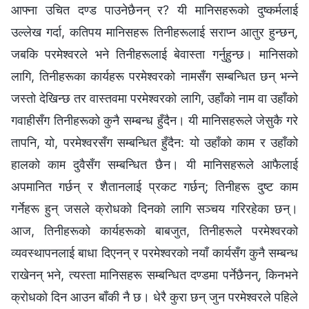
आफ्‍ना उचित दण्ड पाउनेछैनन् र? यी मानिसहरूको दुष्कर्मलाई
उल्‍लेख गर्दा, कतिपय मानिसहरू तिनीहरूलाई सराप्‍न आतुर हुन्छन्,
जबकि परमेश्‍वरले भने तिनीहरूलाई बेवास्ता गर्नुहुन्छ। मानिसको
लागि, तिनीहरूका कार्यहरू परमेश्‍वरको नामसँग सम्‍बन्धित छन् भन्‍ने
जस्तो देखिन्छ तर वास्तवमा परमेश्‍वरको लागि, उहाँको नाम वा उहाँको
गवाहीसँग तिनीहरूको कुनै सम्‍बन्ध हुँदैन। यी मानिसहरूले जेसुकै गरे
तापनि, यो, परमेश्‍वरसँग सम्‍बन्धित हुँदैन: यो उहाँको काम र उहाँको
हालको काम दुवैसँग सम्‍बन्धित छैन। यी मानिसहरूले आफैलाई
अपमानित गर्छन् र शैतानलाई प्रकट गर्छन्; तिनीहरू दुष्ट काम
गर्नेहरू हुन् जसले क्रोधको दिनको लागि सञ्चय गरिरहेका छन्।
आज, तिनीहरूको कार्यहरूको बाबजुत, तिनीहरूले परमेश्‍वरको
व्यवस्थापनलाई बाधा दिएनन् र परमेश्‍वरको नयाँ कार्यसँग कुनै सम्‍बन्ध
राखेनन् भने, त्यस्ता मानिसहरू सम्‍बन्धित दण्डमा पर्नेछैनन्, किनभने
क्रोधको दिन आउन बाँकी नै छ। धेरै कुरा छन् जुन परमेश्‍वरले पहिले