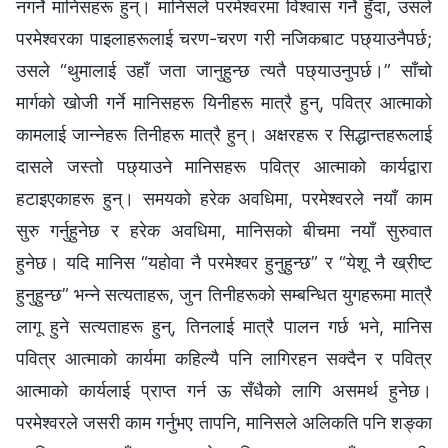
नगर्ने मानिसहरू हुन्। मानिसले परमेश्‍वरमा विश्‍वास गर्ने हुँदा, उसले
परमेश्‍वरका पाइलाहरूलाई चरण-चरण गरी नजिकबाट पछ्याउनैपर्छ;
उसले “थुमालाई उहाँ जता जानुहुन्छ त्यतै पछ्याउनुपर्छ।” साँचो
मार्गको खोजी गर्ने मानिसहरू यिनीहरू मात्रै हुन्, पवित्र आत्माको
कामलाई जान्‍नेहरू तिनीहरू मात्रै हुन्। अक्षरहरू र सिद्धान्तहरूलाई
दासले जस्तो पछ्याउने मानिसहरू पवित्र आत्‍माको कार्यद्वारा
हटाइएकाहरू हुन्। समयको हरेक अवधिमा, परमेश्‍वरले नयाँ काम
सुरु गर्नुहुनेछ र हरेक अवधिमा, मानिसको बीचमा नयाँ सुरुवात
हुनेछ। यदि मानिस “यहोवा नै परमेश्‍वर हुनुहुन्छ” र “येशू नै ख्रीष्‍ट
हुनुहुन्छ” भन्‍ने सत्यताहरू, जुन तिनीहरूको सम्‍बन्धित युगहरूमा मात्रै
लागू हुने सत्यताहरू हुन्, तिनलाई मात्रै पालन गर्छ भने, मानिस
पवित्र आत्‍माको कार्यमा कहिल्यै पनि लागिरहन सक्दैन र पवित्र
आत्‍माको कार्यलाई प्राप्त गर्न ऊ सँधैको लागि असमर्थ हुनेछ।
परमेश्‍वरले जसरी काम गर्नुभए तापनि, मानिसले अलिकति पनि शङ्का