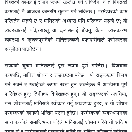
विगतको कामलाई समान रूपमा उल्‍लेख गर्न सकिँदैन, न त विगतको
कामलाई नै आजको कामसँग तुलना गर्न सकिन्छ। परमेश्‍वरको काम
परिवर्तन भएको छ र मानिसको अभ्यास पनि परिवर्तन भएको छ; यो
व्यवस्थालाई पक्रिराख्‍नु वा क्रूसलाई बोक्‍नु होइन, त्यसकारण
व्यवस्था र क्रूसप्रतिको मानिसहरूको बफादारीताले परमेश्‍वरको
अनुमोदन पाउनेछैन।
राज्यको युगमा मानिसलाई पूरा रूपमा पूर्ण गरिनेछ। विजयको
कामपछि, मानिस शोधन र सङ्कष्टमा पर्नेछ। यो सङ्कष्टमा विजय
गर्न सक्‍ने र गवाहीको रूपमा खडा हुन सक्‍नेहरू नै आखिरमा पूर्ण
पारिनेहरू हुन्; तिनीहरू विजेताहरू हुन्। यो सङ्कष्टको अवधिमा,
यस शोधनलाई मानिसले स्वीकार गर्नु आवश्यक हुन्छ, र यो शोधन
परमेश्‍वरको कामको अन्तिम घटना हुनेछ। परमेश्‍वरको व्यवस्थापनको
सारा कार्यको समाप्तिभन्दा पहिले मानिसलाई शोधन गरिने यो अन्तिम
पटक हो र परमेश्‍वरलाई पछ्याउने सबैले यो अन्तिम जाँचलाई स्वीकार