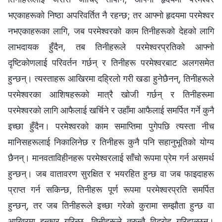
भएकाहरूको निष्ठा अपरिवर्तित नै रहन्छ; तर आफ्‍नो हृदयमा परमेश्‍वर
नभएकाहरूका लागि, जब परमेश्‍वरको काम तिनीहरूको देहको लागि
लाभदायक हुँदैन, तब तिनीहरूले परमेश्‍वरप्रतिको आफ्‍नो
दृष्टिकोणलाई परिवर्तन गर्छन् र तिनीहरू परमेश्‍वरबाट अलगसमेत
हुन्छन्। त्यस्ताहरू आखिरमा दह्रिलो गरी खडा हुनेछैनन्, तिनीहरूले
परमेश्‍वरका आशिषहरूको मात्रै खोजी गर्छन् र तिनीहरूमा
परमेश्‍वरको लागि आफैलाई खर्चिने र उहाँमा आफैलाई समर्पित गर्ने कुनै
इच्‍छा हुँदैन। परमेश्‍वरको काम समाप्तिमा पुगेपछि त्यस्ता नीच
मानिसहरूलाई निकालिनेछ र तिनीहरू कुनै पनि सहानुभूतिको योग्य
छैनन्। मानवताविहीनहरू परमेश्‍वरलाई साँचो रूपमा प्रेम गर्न असमर्थ
हुन्छन्। जब वातावरण सुरक्षित र भयरहित हुन्छ वा जब फाइदाहरू
प्राप्त गर्न सकिन्छ, तिनीहरू पूर्ण रूपमा परमेश्‍वरप्रति समर्पित
हुन्छन्, तर जब तिनीहरूले इच्‍छा गरेको कुरामा सम्झौता हुन्छ वा
आखिरमा इन्कार गरिन्छ, तिनीहरूले तुरुन्तै विद्रोह गरिहाल्छन्।