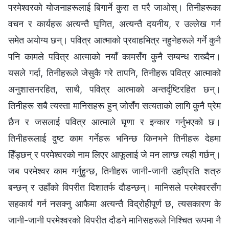
परमेश्‍वरको योजनाहरूलाई बिगार्ने कुरा त परै जाओस्। तिनीहरूका
वचन र कार्यहरू अत्यन्तै घृणित, अत्यन्तै दयनीय, र उल्‍लेख गर्न
समेत अयोग्य छन्। पवित्र आत्‍माको प्रवाहभित्र नहुनेहरूले गर्ने कुनै
पनि कामले पवित्र आत्‍माको नयाँ कामसँग कुनै सम्‍बन्ध राख्दैन।
यसले गर्दा, तिनीहरूले जेसुकै गरे तापनि, तिनीहरू पवित्र आत्माको
अनुशासनरहित, साथै, पवित्र आत्माको अन्तर्दृष्टिरहित छन्।
तिनीहरू सबै त्यस्ता मानिसहरू हुन् जोसँग सत्यताको लागि कुनै प्रेम
छैन र जसलाई पवित्र आत्माले घृणा र इन्कार गर्नुभएको छ।
तिनीहरूलाई दुष्ट काम गर्नेहरू भनिन्छ किनभने तिनीहरू देहमा
हिँड्छन् र परमेश्‍वरको नाम लिएर आफूलाई जे मन लाग्छ त्यही गर्छन्।
जब परमेश्‍वर काम गर्नुहुन्छ, तिनीहरू जानी-जानी उहाँप्रति शत्रु
बन्छन् र उहाँको विपरीत दिशातर्फ दौडन्छन्। मानिसले परमेश्‍वरसँग
सहकार्य गर्न नसक्‍नु आफैमा अत्यन्तै विद्रोहीपूर्ण छ, त्यसकारण के
जानी-जानी परमेश्‍वरको विपरीत दौडने मानिसहरूले निश्‍चित रूपमा नै