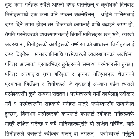
दुष्ट काम गर्नेहरू सबैले आफ्‍नो दण्ड पाउनेछन् र क्रोधको दिनबाट
तिनीहरूमध्ये एक जना पनि उम्कन सक्‍नेछैनन्। अहिले मानिसलाई
दण्ड दिने समय होइन तर विजयको कामलाई अघि बढाइने समय हो,
तैपनि परमेश्‍वरको व्यवस्थापनलाई बिगार्ने मानिसहरू छन् भने, त्यस्तो
अवस्थामा, तिनीहरूको कार्यहरूको गम्भीरताको आधारमा तिनीहरूलाई
दण्ड दिइनेछ। मानवजातिमाथि परमेश्‍वरको व्यवस्थापनको अवधिमा,
पवित्र आत्माको प्रवाहभित्र हुनेहरूको सम्‍बन्ध परमेश्‍वरसँग हुन्छ।
पवित्र आत्माद्वारा घृणा गरिएका र इन्कार गरिएकाहरू शैतानको
प्रभावमा जिउँछन् र तिनीहरूले जे कुरालाई अभ्यास गर्छन् त्यसले
परमेश्‍वरसँग कुनै सम्‍बन्ध राख्दैन। परमेश्‍वरको नयाँ कार्यलाई स्वीकार
गर्ने र परमेश्‍वरसँग सहकार्य गर्नेहरू मात्रै परमेश्‍वरसँग सम्‍बन्धित
हुन्छन्, किनभने परमेश्‍वरको कार्यलाई यसलाई स्वीकार गर्नेहरूतर्फ
मात्रै लक्षित गरिन्छ र सबै मानिसहरूप्रति यो लक्षित गरिँदैन, चाहे
तिनीहरूले यसलाई स्वीकार गरून् वा नगरून्। परमेश्‍वरले गर्नुहुने