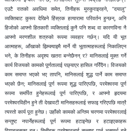
एउटै रातको अवधिमा समेत, तिनीहरू मुस्कुराइरहने, “दयालु”
व्यक्तिबाट कुरूप देखिने हिंस्रक हत्यारामा परिवर्तन हुन्छन्, अनि
हिजोको आफ्‍नो हितकारी व्यक्तिलाई कुनै पनि शब्‍द वा कारणविना नै
आफ्‍नो मरणशील शत्रुको रूपमा व्यवहार गर्छन्। यदि यी भूत
आत्‍माहरू, आँखाको झिम्क्याइमै मार्ने यी भूतात्माहरूलाई निकालिएन
भने, के तिनीहरू अदृश्य खतरा बन्‍नेछैनन् र? मानिसलाई मुक्त गर्ने
कार्य विजयको कामको पूर्णतालाई पछ्याएर हासिल गरिँदैन। विजयको
काम समाप्त भएको भए तापनि, मानिसलाई शुद्ध पार्ने काम समाप्त
भएको छैन; मानिसलाई पूर्ण रूपमा शुद्ध पारिएपछि, परमेश्‍वरमा पूर्ण
रूपमा समर्पित हुनेहरूलाई पूर्ण पारिएपछि, र आफ्‍नो हृदयमा
परमेश्‍वरविहीन हुने ती देखावटी मानिसहरूलाई सफाइ गरिएपछि मात्रै
त्यस्तो कार्य पूरा हुनेछ। उहाँको कामको अन्तिम चरणमा परमेश्‍वरलाई
सन्तुष्ट नपार्नेहरूलाई पूर्ण रूपमा हटाइनेछ र हटाइएकाहरू
दियाबलसका हुन्। तिनीहरू परमेश्‍वरलाई सन्तुष्ट पार्न असमर्थ हुने