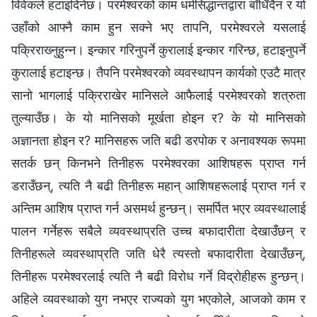
विवेकले हटाइदिनेछ। परमेश्‍वरको काम धर्मसिद्धान्तद्वारा बाँधिँदैन र यो
उहाँको आफ्‍नै काम हुन सक्‍ने भए तापनि, परमेश्‍वरले यसलाई
पक्रिराख्‍नुहुन्‍न। इन्कार गरिनुपर्ने कुरालाई इन्कार गरिन्छ, हटाइनुपर्ने
कुरालाई हटाइन्छ। तैपनि परमेश्‍वरको व्यवस्थापन कार्यको एउटै मात्र
सानो भागलाई पक्रिराखेर मानिसले आफैलाई परमेश्‍वरको शत्रुता
तुल्याउँछ। के यो मानिसको मूर्खता होइन र? के यो मानिसको
अज्ञानता होइन र? मानिसहरू जति बढी डरपोक र अनावश्यक रूपमा
सतर्क छन् किनभने तिनीहरू परमेश्‍वरका आशिषहरू प्राप्त गर्न
डराउँछन्, त्यति नै बढी तिनीहरू महान् आशिषहरूलाई प्राप्त गर्न र
अन्तिम आशिष प्राप्त गर्न असमर्थ हुन्छन्। समर्पित भएर व्यवस्थालाई
पालन गर्नेहरू सबैले व्यवस्थाप्रति उच्‍च बफादारीता देखाउँछन् र
तिनीहरूले व्यवस्थाप्रति जति धेरै त्यस्तो बफादारीता देखाउँछन्,
तिनीहरू परमेश्‍वरलाई त्यति नै बढी विरोध गर्ने विद्रोहीहरू हुन्छन्।
अहिले व्यवस्थाको युग नभएर राज्यको युग भएकोले, आजको काम र