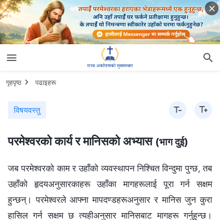
गृहपृष्ठ
पढाइहरू
विषयवस्तु
परमेश्‍वरको कार्य र मानिसको अभ्यास
(भाग दुई)
जब परमेश्‍वरको काम र उहाँको व्यवस्थापन निश्‍चित विन्दुमा पुग्छ, तब
उहाँको हृदयअनुसारकाहरू उहाँका मागहरूलाई पूरा गर्न सक्षम
हुन्छन्। परमेश्‍वरले आफ्ना मापदण्डहरूअनुसार र मानिस जुन कुरा
हासिल गर्न सक्षम छ त्यहीअनुसार मानिसबाट मागहरू गर्नुहुन्छ।