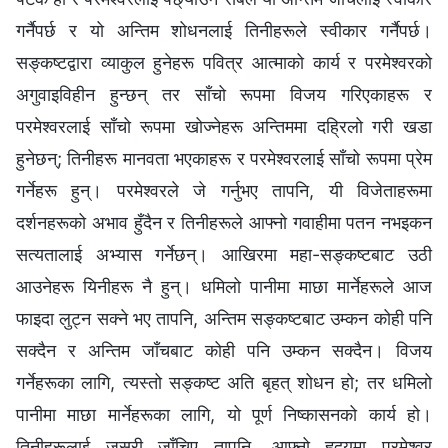
गर्नैपर्छ र यो अन्तिम शोधनलाई तिनीहरूले स्वीकार गर्नैपर्छ।
सङ्कष्टद्वारा व्याकुल हुनेहरू पवित्र आत्‍माको कार्य र परमेश्‍वरको
अगुवाइविहीन हुन्छन् तर साँचो रूपमा विजय गरिएकाहरू र
परमेश्‍वरलाई साँचो रूपमा खोज्‍नेहरू अन्तिममा दह्रिलो गरी खडा
हुनेछन्; तिनीहरू मानवता भएकाहरू र परमेश्‍वरलाई साँचो रूपमा प्रेम
गर्नेहरू हुन्। परमेश्‍वरले जे गर्नुभए तापनि, यी विजेताहरूमा
दर्शनहरूको अभाव हुँदैन र तिनीहरूले आफ्‍नो गवाहीमा पतन नभइकन
सत्यतालाई अभ्यास गर्नेछन्। आखिरमा महा-सङ्कष्टबाट उठी
आउनेहरू यिनीहरू नै हुन्। धमिलो पानीमा माछा मार्नेहरूले आज
फाइदा लुट्‍न सक्‍ने भए तापनि, अन्तिम सङ्कष्टबाट उम्‍कन कोही पनि
सक्‍दैन र अन्तिम जाँचबाट कोही पनि उम्कन सक्दैन। विजय
गर्नेहरूका लागि, त्यस्तो सङ्कष्ट अति बृहत् शोधन हो; तर धमिलो
पानीमा माछा मार्नेहरूका लागि, यो पूर्ण निष्कासनको कार्य हो।
तिनीहरूलाई जसरी जाँचिए तापनि, आफ्‍नो हृदयमा परमेश्‍वर