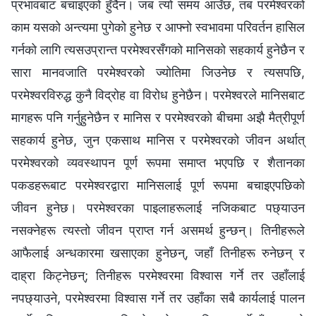
प्रभावबाट बचाइएको हुँदैन। जब त्यो समय आउँछ, तब परमेश्‍वरको
काम यसको अन्त्यमा पुगेको हुनेछ र आफ्‍नो स्वभावमा परिवर्तन हासिल
गर्नको लागि त्यसउप्रान्त परमेश्‍वरसँगको मानिसको सहकार्य हुनेछैन र
सारा मानवजाति परमेश्‍वरको ज्योतिमा जिउनेछ र त्यसपछि,
परमेश्‍वरविरुद्ध कुनै विद्रोह वा विरोध हुनेछैन। परमेश्‍वरले मानिसबाट
मागहरू पनि गर्नुहुनेछैन र मानिस र परमेश्‍वरको बीचमा अझै मैत्रीपूर्ण
सहकार्य हुनेछ, जुन एकसाथ मानिस र परमेश्‍वरको जीवन अर्थात्
परमेश्‍वरको व्यवस्थापन पूर्ण रूपमा समाप्त भएपछि र शैतानका
पकडहरूबाट परमेश्‍वरद्वारा मानिसलाई पूर्ण रूपमा बचाइएपछिको
जीवन हुनेछ। परमेश्‍वरका पाइलाहरूलाई नजिकबाट पछ्याउन
नसक्‍नेहरू त्यस्तो जीवन प्राप्त गर्न असमर्थ हुन्छन्। तिनीहरूले
आफैलाई अन्धकारमा खसाएका हुनेछन्, जहाँ तिनीहरू रुनेछन् र
दाह्रा किट्नेछन्; तिनीहरू परमेश्‍वरमा विश्‍वास गर्ने तर उहाँलाई
नपछ्याउने, परमेश्‍वरमा विश्‍वास गर्ने तर उहाँका सबै कार्यलाई पालन