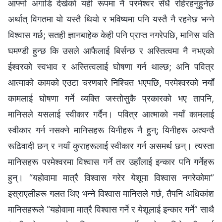
आफ्‍नो अगाडि देखेको यही रूपमा नै परमेश्‍वर सँधै रहिरहनुहुनेछ
अर्थात् विगतमा यो यस्तै थियो र भविष्यमा पनि यस्तै नै रहनेछ भन्‍ने
विश्‍वास गर्छ; सतही ज्ञानबाहेक केही पनि प्राप्त नगरेपछि, मानिस यति
घमण्‍डी हुन्छ कि उसले आफैलाई बिर्सन्छ र अस्तित्वमा नै नभएको
ईश्‍वरको स्वभाव र अस्तित्वलाई घोषणा गर्न थाल्छ; अनि पवित्र
आत्माको कामको एउटा चरणबारे निश्‍चित भएपछि, परमेश्‍वरको नयाँ
कामलाई घोषणा गर्ने व्यक्ति जस्तोसुकै प्रकारको भए तापनि,
मानिसले यसलाई स्वीकार गर्दैन। पवित्र आत्माको नयाँ कामलाई
स्वीकार गर्न नसक्‍ने मानिसहरू यिनीहरू नै हुन्; यिनीहरू अत्यन्तै
रूढिवादी छन् र नयाँ कुराहरूलाई स्वीकार गर्न असमर्थ छन्। त्यस्ता
मानिसहरू परमेश्‍वरमा विश्‍वास गर्ने तर उहाँलाई इन्कार पनि गर्नेहरू
हुन्। “यहोवामा मात्रै विश्‍वास गरेर येशूमा विश्‍वास नगरेकोमा”
इस्राएलीहरू गलत थिए भन्‍ने विश्‍वास मानिसले गर्छ, तैपनि अधिकांश
मानिसहरूले “यहोवामा मात्रै विश्‍वास गर्ने र येशूलाई इन्कार गर्ने” साथै