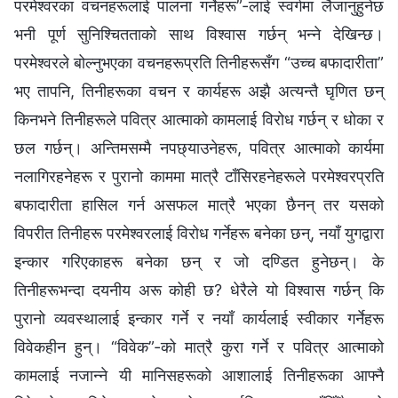
परमेश्‍वरका वचनहरूलाई पालना गर्नेहरू”-लाई स्वर्गमा लैजानुहुनेछ
भनी पूर्ण सुनिश्‍चितताको साथ विश्‍वास गर्छन् भन्‍ने देखिन्छ।
परमेश्‍वरले बोल्‍नुभएका वचनहरूप्रति तिनीहरूसँग “उच्‍च बफादारीता”
भए तापनि, तिनीहरूका वचन र कार्यहरू अझै अत्यन्तै घृणित छन्
किनभने तिनीहरूले पवित्र आत्‍माको कामलाई विरोध गर्छन् र धोका र
छल गर्छन्। अन्तिमसम्‍मै नपछ्याउनेहरू, पवित्र आत्‍माको कार्यमा
नलागिरहनेहरू र पुरानो काममा मात्रै टाँसिरहनेहरूले परमेश्‍वरप्रति
बफादारीता हासिल गर्न असफल मात्रै भएका छैनन् तर यसको
विपरीत तिनीहरू परमेश्‍वरलाई विरोध गर्नेहरू बनेका छन्, नयाँ युगद्वारा
इन्कार गरिएकाहरू बनेका छन् र जो दण्डित हुनेछन्। के
तिनीहरूभन्दा दयनीय अरू कोही छ? धेरैले यो विश्‍वास गर्छन् कि
पुरानो व्यवस्थालाई इन्कार गर्ने र नयाँ कार्यलाई स्वीकार गर्नेहरू
विवेकहीन हुन्। “विवेक”-को मात्रै कुरा गर्ने र पवित्र आत्‍माको
कामलाई नजान्‍ने यी मानिसहरूको आशालाई तिनीहरूका आफ्‍नै