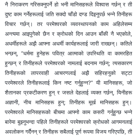
नै निराकरण गरिसक्‍नुपर्ने हो भनी मानिसहरूले विश्‍वास गर्छन् र ती
दुष्ट काम गर्नेहरूलाई जति सक्दो चाँडो दण्ड दिइनुपर्छ भन्‍ने तिनीहरू
विचार गर्छन्। तर परमेश्‍वरको व्यवस्थापनको काम अहिलेसम्‍म
अन्त्यमा आइपुगेको छैन र क्रोधको दिन आउन बाँकी नै भएकोले,
अधर्मीहरूले अझै आफ्‍ना अधर्मी कार्यहरूलाई जारी राख्छन्। कतिले
भन्छन्, “धर्ममा हुनेहरू पवित्र आत्माको उपस्थिति वा कामरहित
हुन्छन् र तिनीहरूले परमेश्‍वरको नामलाई बदनाम गर्छन्; त्यसकारण
तिनीहरूको लापरवाही आचरणलाई अझै सहिरहनुको सट्टा
परमेश्‍वरले तिनीहरूलाई किन नष्ट गर्नुहुन्‍न?” यी मानिसहरू, जो
शैतानका प्रकटीकरण हुन् र जसले देहलाई व्यक्त गर्छन्, यिनीहरू
अज्ञानी, नीच मानिसहरू हुन्; तिनीहरू मूर्ख मानिसहरू हुन्।
परमेश्‍वरले मानिसहरूको बीचमा आफ्‍नो काम कसरी गर्नुहुन्छ भन्‍ने
बारेमा बुझ्‍नुभन्दा पहिले तिनीहरूले परमेश्‍वरको क्रोधको आगमनलाई
अवलोकन गर्दैनन् र तिनीहरू सबैलाई पूर्ण रूपमा विजय गरिएपछि, ती