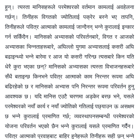
हुन्। त्यस्ता मानिसहरूले परमेश्‍वरको वर्तमान कामलाई अवहेलना
गर्छन्। तिनीहरू विगतको ज्योतिलाई पक्रेर बस्‍ने भए तापनि,
तिनीहरूले पवित्र आत्माको कामलाई जान्दैनन् भन्‍ने कुरालाई इन्कार
गर्न सकिँदैन। मानिसको अभ्यासको परिवर्तनबारे, विगत र आजको
अभ्यासका भिन्‍नताहरूबारे, अघिल्‍लो युगमा अभ्यासलाई कसरी अघि
बढाइन्थ्यो भन्‍ने बारेमा र आज यो कसरी गरिन्छ त्यसबारे किन यति
धेरै कुरा भएका छन्? मानिसको अभ्यासका त्यस्ता विभाजनहरूबारे
सँधै बताइन्छ किनभने पवित्र आत्माको काम निरन्तर रूपमा अघि
बढिरहेको छ र मानिसको अभ्यास पनि निरन्तर रूपमा परिवर्तन हुनु
आवश्यक छ। यदि मानिस एउटै चरणमा अड्केर बस्‍छ भने, यसले
परमेश्‍वरको नयाँ कार्य र नयाँ ज्योतिको गतिलाई पछ्याउन ऊ असक्षम
छ भन्‍ने कुरालाई प्रमाणित गर्छ; व्यवस्थापनसम्‍बन्धी परमेश्‍वरको
योजना परिवर्तन भएको छैन भन्‍ने कुरालाई यसले प्रमाणित गर्दैन।
पवित्र आत्‍माको प्रवाहबाट बाहिर हुनेहरूले तिनीहरू सही छन् भन्‍ने