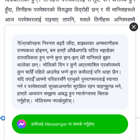
हुँदा, तिनीहरू परमेश्‍वरको विरुद्धमा विद्रोही छन् र यी मानिसहरूले
आज परमेश्‍वरलाई पछ्याए तापनि, यसले तिनीहरू अन्तिमसम्‍मै
रहनेहरू हुन् भन्‍ने कुरालाई प्रमाणित गर्दैन। “अन्तिमसम्‍मै
परमेश्‍वरलाई पछ्याउनेहरूले मुक्ति पाउनेछ” भन्‍ने वचनहरूमा,
👋प्रकोपहरू निरन्तर बढ्दै जाँदा, बाइबलका अगमवाणीहरू
“पछ्याउनु” को अर्थ सङ्कष्टको बीचमा दह्रिलो गरी खडा हुनु भन्‍ने
दन्त्यकथा होइनन्, बरु हाम्रै आँखैअगाडि घटित भइरहेका
वास्तविकता हुन् भन्ने कुरा झन्-झन् धेरै मानिसले बुझ्न
हुन्छ। आज, धेरैले परमेश्‍वरलाई पछ्याउनु सजिलो छ भन्‍ने विश्‍वास
थालेका छन्। भोलिको दिन र कुनै अप्रत्याशित प्रकोपमध्ये
गर्छन् तर जब परमेश्‍वरको काम समाप्त हुनलागेको हुन्छ, तैँले
कुन चाहिँ पहिले आउनेछ भन्ने कुरा कसैलाई पनि थाहा छैन।
यदि तपाईँ आफ्नो परिवारसँगै प्रभुको पुनरागमनलाई स्वागत
“पछ्याउनु”-को साँचो अर्थलाई जान्‍नेछस्। तैँले विजय गरिएपछि
गर्न र परमेश्‍वरको सुरक्षाअन्तर्गत सुरक्षित रहन चाहनुहुन्छ भने,
आज अझै पनि परमेश्‍वरलाई पछ्याउन सक्छस् भन्दैमा, तँ सिद्ध
हाम्रो अध्ययन समूहमा आबद्ध हुन म्यासेन्जरमा क्लिक
पारिनेहरूमध्ये एक हुनेछस् भन्‍ने कुरालाई यसले प्रमाणित गर्दैन।
गर्नुहोस्। भोलिसम्म नपर्खनुहोस्।
परीक्षाहरूको सामना गर्न नसक्‍नेहरू, सङ्कष्टको बीचमा विजय बन्‍न
नसक्‍नेहरू आखिरमा दृढ रूपमा खडा हुन असक्षम हुनेछन्, त्यसकारण
परमेश्‍वरको कार्य र मानिसको अभ्यास
हामीलाई Messenger मा सम्पर्क गर्नुहोस्
(भाग दुई)
परमेश्‍वरलाई अन्तिमसम्‍मै पछ्याउन असमर्थ हुनेछन्। परमेश्‍वरलाई
00:20
43:03
साँचो रूपमा पछ्याउनेहरू आफ्‍नो कामको जाँचलाई सामना गर्न