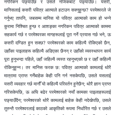
नगरिकन पछ्याउँछ र उसले नजिकबाट पछ्याउँछ। यसरी,
मानिसलाई कसरी पवित्र आत्‍माले हटाउन सक्‍नुहुन्छ? परमेश्‍वरले जे
गर्नुभए तापनि, जबसम्‍म मानिस यो पवित्र आत्माको काम हो भन्‍ने
कुरामा निश्‍चित हुन्छ र आशङ्का नगरिकन पवित्र आत्‍माको काममा
सहकार्य गर्छ र परमेश्‍वरका मागहरूलाई पूरा गर्ने प्रयास गर्छ भने, ऊ
कसरी दण्डित हुन सक्छ? परमेश्‍वरको काम कहिल्यै रोकिएको छैन,
उहाँका पाइलाहरू कहिल्यै अडिएका छैनन् र उहाँको व्यवस्थापन कार्य
पूरा हुनुभन्दा पहिले, उहाँ जहिल्यै व्यस्त रहनुभएको छ र उहाँ कहिल्यै
रोकिनुहुन्‍न। तर मानिस फरक छ: पवित्र आत्माको कामलाई थोरै
मात्रामा प्राप्त गर्नेबाहेक केही पनि गर्न नसकेपछि, उसले यसलाई
यसरी व्यवहार गर्छ मानौँ यो कहिल्यै परिवर्तन हुनेछैन; थोरै ज्ञान प्राप्त
गरिसकेपछि, ऊ अघि बढेर परमेश्‍वरको नयाँ कामका पाइलाहरूलाई
पछ्याउँदैन; परमेश्‍वरको थोरै कामलाई बाहेक केही नदेखेपछि, उसले
तुरुन्तै परमेश्‍वरलाई काठको आकृतिको रूपमा निर्धारित गर्छ र उसले