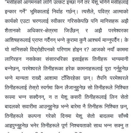
“मसीहको आगमनको लागि उत्कट इच्‍छा गर्ने तर येशू भनिने मसीहलाई
इन्कार गर्ने” भूमिकालाई निर्वाह गर्छन्। त्यसैले, पवित्र आत्माको
कार्यको एउटा चरणलाई स्वीकार गरिसकेपछि पनि मानिसहरू अझै
शैतानको अधिकार-क्षेत्रमा जिउँछन् र अझै परमेश्‍वरका
आशिषहरूलाई प्राप्त गर्दैनन् भन्‍ने कुरामा कुनै आश्‍चर्य मान्‍नुपर्दैन। के
यो मानिसको विद्रोहीपनको परिणाम होइन र? आजको नयाँ काममा
लागिरहन नसकेका संसारभरिका इसाईहरू तिनीहरू भाग्यमानी
बन्‍नेछन्, परमेश्‍वरले तिनीहरूका हरेक कामनाहरूलाई पूरा गर्नुहुनेछ
भन्‍ने मान्यता राख्दै आशामा टाँसिरहेका छन्। तैपनि परमेश्‍वरले
तिनीहरूलाई तेस्रो स्वर्गमा किन लैजानुहुनेछ सो तिनीहरूले निश्‍चित
रूपमा भन्‍न सक्दैनन्, न त येशू कसरी तिनीहरूलाई लिन सेतो
बादलको सवारीमा आउनुहुनेछ भन्‍ने बारेमा नै तिनीहरू निश्‍चित छन्,
तिनीहरूले कल्‍पना गरेको दिनमा येशू सेतो बादलमा साँच्‍चै
आइपुग्‍नुहुनेछ भनेर तिनीहरूले पूर्ण निश्‍चयताको साथ भन्‍न सक्‍नु त