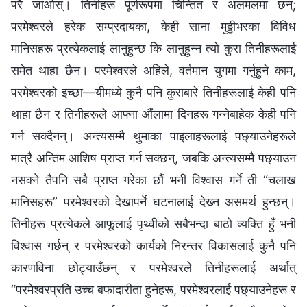
परै जाओस्। तिनीहरू पूर्णरूपमा चिन्तित र अलमलमा छन्;
परमेश्‍वरले हरेक सम्प्रदायका, केही साना मुठ्ठीभरका विविध
मानिसहरू प्रत्येकलाई लानुहुन्छ कि लानुहुन्‍न त्यो कुरा तिनीहरूलाई
समेत थाहा छैन। परमेश्‍वरले अहिले, वर्तमान युगमा गर्नुहुने काम,
परमेश्‍वरको इच्‍छा—यीमध्ये कुनै पनि कुराबारे तिनीहरूलाई केही पनि
थाहा छैन र तिनीहरूले आफ्‍ना औंलामा दिनहरू गन्‍नेबाहेक केही पनि
गर्न सक्दैनन्। अन्त्यसम्‍मै थुमाका पाइलाहरूलाई पछ्याउनेहरूले
मात्रै अन्तिम आशिष प्राप्त गर्न सक्छन्, जबकि अन्त्यसम्‍मै पछ्याउन
नसक्‍ने तैपनि सबै प्राप्त गरेका छौं भनी विश्‍वास गर्ने ती “चलाख
मानिसहरू” परमेश्‍वरको देखापर्ने घटनालाई देख्‍न असमर्थ हुन्छन्।
तिनीहरू प्रत्येकले आफूलाई पृथ्वीको सबैभन्दा बाठो व्यक्ति हुँ भनी
विश्‍वास गर्छन् र परमेश्‍वरको कार्यको निरन्तर विकासलाई कुनै पनि
कारणविना छोट्याउँछन् र परमेश्‍वरले तिनीहरूलाई अर्थात्
“परमेश्‍वरप्रति उच्‍च बफादारीता हुनेहरू, परमेश्‍वरलाई पछ्याउनेहरू र