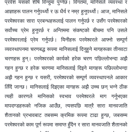
प्रवेश यसको शीर्ष विन्दुमा पुग्‍नेछ। विगतमा, मानिसले व्यवस्था र
आज्ञाहरू पालन गर्नुपर्थ्यो र ऊ धैर्य र नम्र हुनुपर्थ्यो। आज, मानिसले
परमेश्‍वरका सारा प्रबन्धहरूलाई पालन गर्नुपर्छ र उसँग परमेश्‍वरको
सर्वोच्‍च प्रेम हुनुपर्छ र अन्तिममा संकष्टको बीचमा पनि उसले
परमेश्‍वरलाई प्रेम गर्नुपर्छ। यिनीहरू परमेश्‍वरले आफ्‍नो सम्पूर्ण
व्यवस्थापनमा चरणबद्ध रूपमा मानिसलाई दिनुहुने मागहरूका तीनवटा
चरणहरू हुन्। परमेश्‍वरको कार्यको हरेक चरण पछिल्‍लोभन्दा अझै
गहन हुन्छ र हरेक चरणमा मानिसलाई दिइने मागहरू पछिल्‍लोभन्दा
अझै गहन हुन्छ र यसरी, परमेश्‍वरको सम्पूर्ण व्यवस्थापनले आकार
लिँदै जान्छ। मानिसलाई दिइएका मागहरू अझै उच्‍च छन् भन्‍ने ठीक
त्यही कारणले मानिसको स्वभाव परमेश्‍वरले माग गर्नुभएका
मापदण्डहरूको नजिक आउँछ, त्यसपछि मात्रै सारा मानवजाति
शैतानको प्रभावबाट तबसम्‍म क्रमिक रूपमा टाढा हुन्छ, जबसम्‍म
परमेश्‍वरको काम पूर्ण रूपमा समाप्त हुँदैन र सारा मानवजाति शैतानको