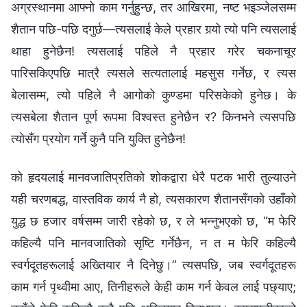
अग्रस्थानमा आफ्‍नो काम गर्नुहुन्छ, तर आखिरमा, नष्ट भइञ्‍जेलसम्‍म
शैतान पछि-पछि दगुर्छ—त्यसलाई केले प्रहार गर्‍यो त्यो पनि त्यसलाई
थाहा हुनेछैन! त्यसलाई पहिले नै प्रहार गरेर चकनाचूर
पारिसकिएपछि मात्रै त्यसले सत्यतालाई महसुस गर्नेछ, र त्यस
बेलासम्‍म, त्यो पहिले नै आगोको कुण्डमा परिसकेको हुनेछ। के
त्यसबेला शैतान पूर्ण रूपमा विश्‍वस्त हुनेछैन र? किनभने त्यसपछि
त्योसँग प्रयोग गर्ने कुनै पनि युक्ति हुनेछैन!
को हृदयलाई मानवजातिप्रतिको शोकद्वारा धेरै पटक भारी तुल्याउने
यही चरणबद्ध, वास्तविक कार्य नै हो, त्यसकारण शैतानसँगको उहाँको
युद्ध छ हजार वर्षसम्म जारी रहेको छ, र ले भन्‍नुभएको छ, “म फेरि
कहिल्यै पनि मानवजातिको सृष्टि गर्नेछैन, न त म फेरि कहिल्यै
स्वर्गदूतहरूलाई अख्तियार नै दिनेछु।” त्यसपछि, जब स्वर्गदूतहरू
काम गर्न पृथ्वीमा आए, तिनीहरूले केही काम गर्न केवल लाई पछ्याए;