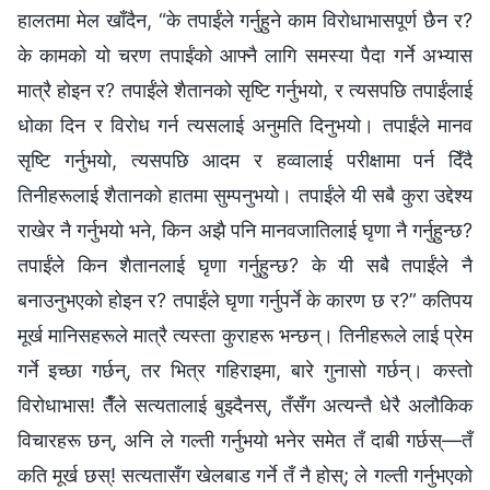
हालतमा मेल खाँदैन, “के तपाईंले गर्नुहुने काम विरोधाभासपूर्ण छैन र?
के कामको यो चरण तपाईंको आफ्‍नै लागि समस्या पैदा गर्ने अभ्यास
मात्रै होइन र? तपाईंले शैतानको सृष्टि गर्नुभयो, र त्यसपछि तपाईंलाई
धोका दिन र विरोध गर्न त्यसलाई अनुमति दिनुभयो। तपाईंले मानव
सृष्टि गर्नुभयो, त्यसपछि आदम र हव्‍वालाई परीक्षामा पर्न दिँदै
तिनीहरूलाई शैतानको हातमा सुम्‍पनुभयो। तपाईंले यी सबै कुरा उद्देश्य
राखेर नै गर्नुभयो भने, किन अझै पनि मानवजातिलाई घृणा नै गर्नुहुन्छ?
तपाईंले किन शैतानलाई घृणा गर्नुहुन्छ? के यी सबै तपाईंले नै
बनाउनुभएको होइन र? तपाईंले घृणा गर्नुपर्ने के कारण छ र?” कतिपय
मूर्ख मानिसहरूले मात्रै त्यस्ता कुराहरू भन्छन्। तिनीहरूले लाई प्रेम
गर्ने इच्‍छा गर्छन्, तर भित्र गहिराइमा, बारे गुनासो गर्छन्। कस्तो
विरोधाभास! तैँले सत्यतालाई बुझ्दैनस्, तँसँग अत्यन्तै धेरै अलौकिक
विचारहरू छन्, अनि ले गल्ती गर्नुभयो भनेर समेत तँ दाबी गर्छस्—तँ
कति मूर्ख छस्! सत्यतासँग खेलबाड गर्ने तँ नै होस्; ले गल्ती गर्नुभएको