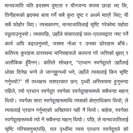
मानवजाति यति हदसम्‍म दुष्टता र यौनजन्य रूपमा छाडा भए कि,
तिनीहरूको हृदयमा बास गर्ने सबै कुरा दुष्ट र अधर्म मात्रै थिए; यी
सबै फोहोर थिए। त्यसकारण, मानवजातिलाई सृष्टि गरेकोमा यहोवा
पछुताउनुभयो। त्यसपछि, उहाँले संसारलाई जल-प्रलयद्वारा नष्ट गर्ने
कार्य अघि बढाउनुभयो, जसमा नोआ र उनका छोराहरू बाँचे।
कतिपय कुराहरू वास्तवमा मानिसहरूले कल्‍पना गरे जत्तिको बृहत् र
अलौकिक हुँदैनन्। कतिले सोध्छन्, “प्रधान स्‍वर्गदूतले उहाँलाई
धोका दिनेछ भन्‍ने ले जान्‍नुहुन्थ्यो भने, उहाँले त्यसलाई किन सृष्टि
गर्नुभयो?” ती तथ्यहरू यसप्रकार छन्: पृथ्वी अस्तित्वमा हुनुभन्दा
पहिले, त्यो प्रधान स्‍वर्गदूत स्वर्गका स्वर्गदूतहरूमध्ये सबैभन्दा महान्
थियो। स्वर्गका सारा स्वर्गदूतहरूमाथि त्यसको क्षेत्राधिकार थियो; ले
त्यसलाई प्रदान गर्नुभएको अख्तियार यही नै थियो। बाहेक, स्वर्गका
स्वर्गदूतहरूमध्ये त्यो नै सबैभन्दा महान् थियो। पछि, ले मानवजातिलाई
सृष्टि गरिसक्‍नुभएपछि, तल पृथ्वीमा त्यस प्रधान स्‍वर्गदूतले को