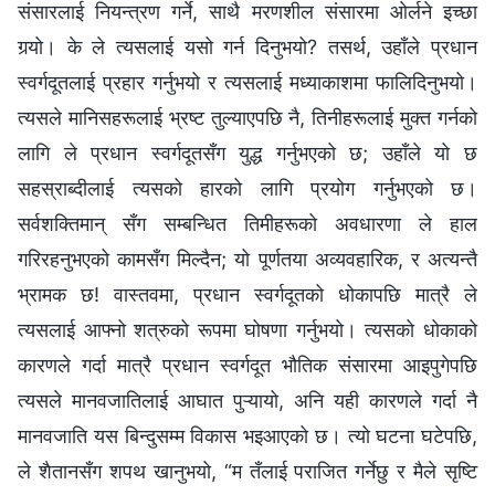
संसारलाई नियन्त्रण गर्ने, साथै मरणशील संसारमा ओर्लने इच्‍छा
गर्‍यो। के ले त्यसलाई यसो गर्न दिनुभयो? तसर्थ, उहाँले प्रधान
स्‍वर्गदूतलाई प्रहार गर्नुभयो र त्यसलाई मध्याकाशमा फालिदिनुभयो।
त्यसले मानिसहरूलाई भ्रष्ट तुल्याएपछि नै, तिनीहरूलाई मुक्त गर्नको
लागि ले प्रधान स्‍वर्गदूतसँग युद्ध गर्नुभएको छ; उहाँले यो छ
सहस्राब्दीलाई त्यसको हारको लागि प्रयोग गर्नुभएको छ।
सर्वशक्तिमान् सँग सम्‍बन्धित तिमीहरूको अवधारणा ले हाल
गरिरहनुभएको कामसँग मिल्दैन; यो पूर्णतया अव्यवहारिक, र अत्यन्तै
भ्रामक छ! वास्तवमा, प्रधान स्‍वर्गदूतको धोकापछि मात्रै ले
त्यसलाई आफ्‍नो शत्रुको रूपमा घोषणा गर्नुभयो। त्यसको धोकाको
कारणले गर्दा मात्रै प्रधान स्‍वर्गदूत भौतिक संसारमा आइपुगेपछि
त्यसले मानवजातिलाई आघात पुऱ्यायो, अनि यही कारणले गर्दा नै
मानवजाति यस बिन्दुसम्‍म विकास भइआएको छ। त्यो घटना घटेपछि,
ले शैतानसँग शपथ खानुभयो, “म तँलाई पराजित गर्नेछु र मैले सृष्टि