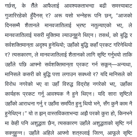
गर्छस्, के तैँले आफैलाई आवश्यकताभन्दा बढी समस्याबाट
गुजारिरहेको हुँदैनस् र? अरू यसो भन्‍नेहरू पनि छन्, “आजको
दिनसम्‍मै शैतानले मानवजातिलाई भ्रष्ट नतुल्याएको भए, ले
मानवजातिलाई यसरी मुक्तिमा ल्याउनुहुने थिएन। तसर्थ, को बुद्धि र
सर्वशक्तिमान्‌ता अदृश्य हुनेथियो; उहाँको बुद्धि कहाँ प्रकट गरिनेथियो
र? त्यसकारण, ले मानवजातिलाई शैतानको लागि सृष्टि गर्नुभयो ताकि
उहाँले पछि आफ्‍नो सर्वशक्तिमान्‌ता प्रकट गर्न सकून्—अन्यथा,
मानिसले कसरी को बुद्धि पत्ता लगाउन सक्थ्यो र? यदि मानिसले को
विरोध नगरेको भए वा उहाँ विरुद्ध विद्रोह नगरेको भए, उहाँका
कार्यहरू प्रकट गर्नु आवश्यक नै हुने थिएन। यदि सारा सृष्टिले
उहाँको आराधना गर्नु र उहाँमा समर्पित हुनु थियो भने, सँग कुनै काम नै
हुनेथिएन।” यो त झन् वास्तविकताभन्दा अझै परको कुरा हो, किनभने
मा केही पनि अशुद्धता छैन, त्यसकारण उहाँले अशुद्धताको सृष्टि गर्न
सक्‍नुहुन्‍न। उहाँले अहिले आफ्‍नो शत्रुलाई जित्‍न, आफूले सृष्टि