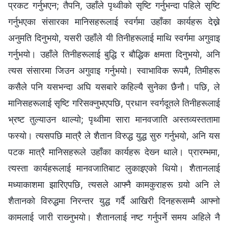
प्रकट गर्नुभएन; तैपनि, उहाँले पृथ्वीको सृष्टि गर्नुभन्दा पहिले सृष्टि
गर्नुभएका संसारका मानिसहरूलाई स्वर्गमा उहाँका कार्यहरू देख्ने
अनुमति दिनुभयो, यसरी उहाँले यी तिनीहरूलाई माथि स्वर्गमा अगुवाइ
गर्नुभयो। उहाँले तिनीहरूलाई बुद्धि र बौद्धिक क्षमता दिनुभयो, अनि
त्यस संसारमा जिउन अगुवाइ गर्नुभयो। स्वाभाविक रूपमै, तिमीहरू
कसैले पनि यसभन्दा अघि यसबारे कहिल्यै सुनेका छैनौ। पछि, ले
मानिसहरूलाई सृष्टि गरिसक्‍नुभएपछि, प्रधान स्‍वर्गदूतले तिनीहरूलाई
भ्रष्ट तुल्याउन थाल्यो; पृथ्वीमा सारा मानवजाति अस्तव्यस्ततामा
फस्यो। त्यसपछि मात्रै ले शैतान विरुद्ध युद्ध सुरु गर्नुभयो, अनि यस
पटक मात्रै मानिसहरूले उहाँका कार्यहरू देख्‍न थाले। प्रारम्‍भमा,
त्यस्ता कार्यहरूलाई मानवजातिबाट लुकाइएको थियो। शैतानलाई
मध्याकाशमा झारिएपछि, त्यसले आफ्‍नै कामकुराहरू गर्‍यो अनि ले
शैतानको विरुद्धमा निरन्तर युद्ध गर्दै आखिरी दिनहरूसम्‍मै आफ्‍नो
कामलाई जारी राख्‍नुभयो। शैतानलाई नष्ट गर्नुपर्ने समय अहिले नै