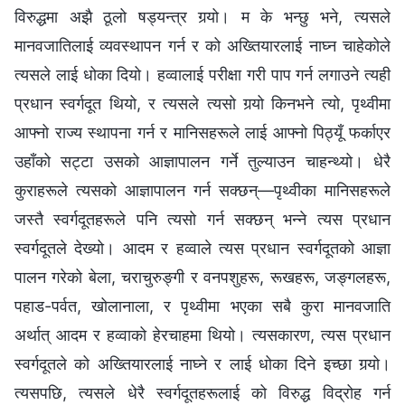
विरुद्धमा अझै ठूलो षड्यन्त्र गर्‍यो। म के भन्छु भने, त्यसले
मानवजातिलाई व्यवस्थापन गर्न र को अख्तियारलाई नाघ्‍न चाहेकोले
त्यसले लाई धोका दियो। हव्‍वालाई परीक्षा गरी पाप गर्न लगाउने त्यही
प्रधान स्‍वर्गदूत थियो, र त्यसले त्यसो गर्‍यो किनभने त्यो, पृथ्वीमा
आफ्‍नो राज्य स्थापना गर्न र मानिसहरूले लाई आफ्‍नो पिठ्यूँ फर्काएर
उहाँको सट्टा उसको आज्ञापालन गर्ने तुल्याउन चाहन्थ्यो। धेरै
कुराहरूले त्यसको आज्ञापालन गर्न सक्छन्—पृथ्वीका मानिसहरूले
जस्तै स्वर्गदूतहरूले पनि त्यसो गर्न सक्छन् भन्‍ने त्यस प्रधान
स्‍वर्गदूतले देख्यो। आदम र हव्‍वाले त्यस प्रधान स्‍वर्गदूतको आज्ञा
पालन गरेको बेला, चराचुरुङ्गी र वनपशुहरू, रूखहरू, जङ्गलहरू,
पहाड-पर्वत, खोलानाला, र पृथ्वीमा भएका सबै कुरा मानवजाति
अर्थात् आदम र हव्‍वाको हेरचाहमा थियो। त्यसकारण, त्यस प्रधान
स्‍वर्गदूतले को अख्तियारलाई नाघ्‍ने र लाई धोका दिने इच्‍छा गर्‍यो।
त्यसपछि, त्यसले धेरै स्वर्गदूतहरूलाई को विरुद्ध विद्रोह गर्न