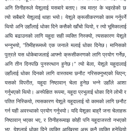
अनि तिनीहरूले येशूलाई यसबारे बताए। तब मात्र के भइरहेको छ
त्यो सबैबारे येशूलाई थाहा भयो। येशूले क्रूसीकरणको काम गर्नुपर्ने
थियो अनि उहाँलाई धोका दिने कसैको खाँचो थियो, र त्यो भूमिकालाई
अघि बढाउनको लागि यहूदा सही व्यक्ति निस्क्यो, त्यसकारण येशूले
भन्‍नुभयो, “तिमीहरूमध्ये एक जनाले मलाई धोका दिनेछ। मानिसको
पुत्रले यस धोकेबाजलाई आफ्‍नो क्रूसीकरणको लागि प्रयोग गर्नेछ,
अनि तीन दिनपछि पुनरुत्थान हुनेछ।” त्यो बेला, येशूले यहूदालाई
उहाँलाई धोका दिनको लागि वास्तवमा छनौट गरिसक्‍नुभएको थिएन;
यसको विपरीत, यहूदा निष्ठावान् चेला हुनेछ भन्‍ने उहाँले आशा
गर्नुभएको थियो। अनपेक्षित रूपमा, यहूदा प्रभुलाई धोका दिने लोभी र
पतित निस्कियो, त्यसकारण येशूले यहूदालाई यो कामको लागि छनौट
गर्न यही अवस्थाको प्रयोग गर्नुभयो। यदि येशूका बाह्रै जना चेलाहरू
निष्ठावान् भएका भए, र तिनीहरूमाझ कोही पनि यहूदाजस्तो नभएको
भए, येशूलाई धोका दिने व्यक्ति आखिरमा अरू कुनै व्यक्ति हुनेथियो