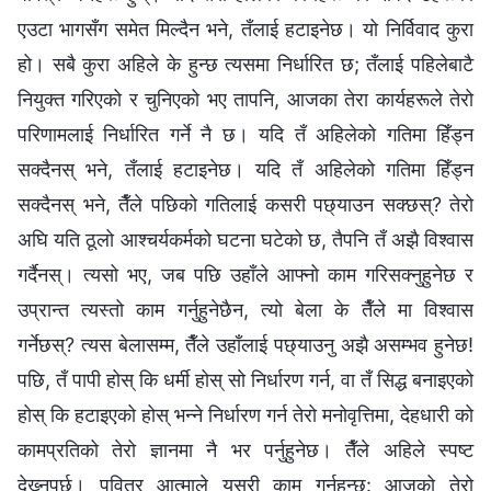
एउटा भागसँग समेत मिल्दैन भने, तँलाई हटाइनेछ। यो निर्विवाद कुरा
हो। सबै कुरा अहिले के हुन्छ त्यसमा निर्धारित छ; तँलाई पहिलेबाटै
नियुक्त गरिएको र चुनिएको भए तापनि, आजका तेरा कार्यहरूले तेरो
परिणामलाई निर्धारित गर्ने नै छ। यदि तँ अहिलेको गतिमा हिँड्न
सक्दैनस् भने, तँलाई हटाइनेछ। यदि तँ अहिलेको गतिमा हिँड्न
सक्दैनस् भने, तैँले पछिको गतिलाई कसरी पछ्याउन सक्छस्? तेरो
अघि यति ठूलो आश्‍चर्यकर्मको घटना घटेको छ, तैपनि तँ अझै विश्‍वास
गर्दैनस्। त्यसो भए, जब पछि उहाँले आफ्नो काम गरिसक्‍नुहुनेछ र
उप्रान्त त्यस्तो काम गर्नुहुनेछैन, त्यो बेला के तैँले मा विश्‍वास
गर्नेछस्? त्यस बेलासम्म, तैँले उहाँलाई पछ्याउनु अझै असम्भव हुनेछ!
पछि, तँ पापी होस् कि धर्मी होस् सो निर्धारण गर्न, वा तँ सिद्ध बनाइएको
होस् कि हटाइएको होस् भन्‍ने निर्धारण गर्न तेरो मनोवृत्तिमा, देहधारी को
कामप्रतिको तेरो ज्ञानमा नै भर पर्नुहुनेछ। तैँले अहिले स्पष्ट
देख्‍नुपर्छ। पवित्र आत्माले यसरी काम गर्नुहुन्छ: आजको तेरो