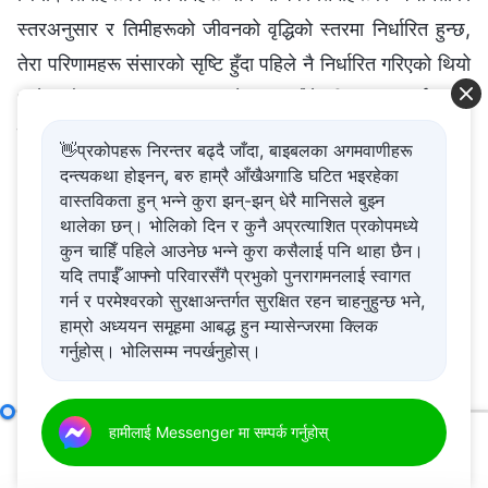
स्तरअनुसार र तिमीहरूको जीवनको वृद्धिको स्तरमा निर्धारित हुन्छ,
तेरा परिणामहरू संसारको सृष्टि हुँदा पहिले नै निर्धारित गरिएको थियो
भन्ने कुनै मानव धारणाअनुसार होइनन्। तैँले यी कुराहरूलाई स्पष्ट
रूपमा बुझ्नैपर्छ। यीमध्ये कुनै काम तैँले कल्पना गरेअनुसार गरिँदैन।
👋प्रकोपहरू निरन्तर बढ्दै जाँदा, बाइबलका अगमवाणीहरू
दन्त्यकथा होइनन्, बरु हाम्रै आँखैअगाडि घटित भइरहेका
वास्तविकता हुन् भन्ने कुरा झन्-झन् धेरै मानिसले बुझ्न
थालेका छन्। भोलिको दिन र कुनै अप्रत्याशित प्रकोपमध्ये
तपाई र तपाईको परिवारलाई अति आवश्यक छ भनेर आह्वान गर्दै: पीडा
कुन चाहिँ पहिले आउनेछ भन्ने कुरा कसैलाई पनि थाहा छैन।
बिना सुन्दर जीवन बिताउने मौका प्राप्त गर्न प्रभुको आगमनलाई
यदि तपाईँ आफ्नो परिवारसँगै प्रभुको पुनरागमनलाई स्वागत
स्वागत गर्नु। यदि तपाईं आफ्नो परिवारसँग यो आशिष प्राप्त गर्न
चाहनुहुन्छ भने, कृपया हामीलाई सम्पर्क गर्न बटन क्लिक गर्नुहोस्।
गर्न र परमेश्‍वरको सुरक्षाअन्तर्गत सुरक्षित रहन चाहनुहुन्छ भने,
हामी तपाईंलाई प्रभुको आगमनलाई स्वागत गर्ने बाटो फेला पार्न मद्दत
हाम्रो अध्ययन समूहमा आबद्ध हुन म्यासेन्जरमा क्लिक
गर्नेछौं।
गर्नुहोस्। भोलिसम्म नपर्खनुहोस्।
हामीलाई Messenger मा सम्पर्क गर्नुहोस्
तैँले सम्पूर्ण मानवजाति वर्तमान दिनसम्म कसरी विकसित भयो भन्ने जान्‍नुपर्छ
हामीलाई Messenger मा सम्पर्क गर्नुहोस्
(भाग
00:00
43:45