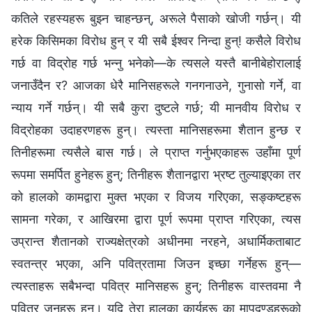
कतिले रहस्यहरू बुझ्न चाहन्छन्, अरूले पैसाको खोजी गर्छन्। यी
हरेक किसिमका विरोध हुन् र यी सबै ईश्‍वर निन्दा हुन्! कसैले विरोध
गर्छ वा विद्रोह गर्छ भन्‍नु भनेको—के त्यसले यस्तै बानीबेहोरालाई
जनाउँदैन र? आजका धेरै मानिसहरूले गनगनाउने, गुनासो गर्ने, वा
न्याय गर्ने गर्छन्। यी सबै कुरा दुष्टले गर्छ; यी मानवीय विरोध र
विद्रोहका उदाहरणहरू हुन्। त्यस्ता मानिसहरूमा शैतान हुन्छ र
तिनीहरूमा त्यसैले बास गर्छ। ले प्राप्त गर्नुभएकाहरू उहाँमा पूर्ण
रूपमा समर्पित हुनेहरू हुन्; तिनीहरू शैतानद्वारा भ्रष्ट तुल्याइएका तर
को हालको कामद्वारा मुक्त भएका र विजय गरिएका, सङ्कष्टहरू
सामना गरेका, र आखिरमा द्वारा पूर्ण रूपमा प्राप्त गरिएका, त्यस
उप्रान्त शैतानको राज्यक्षेत्रको अधीनमा नरहने, अधार्मिकताबाट
स्वतन्त्र भएका, अनि पवित्रतामा जिउन इच्छा गर्नेहरू हुन्—
त्यस्ताहरू सबैभन्दा पवित्र मानिसहरू हुन्; तिनीहरू वास्तवमा नै
पवित्र जनहरू हुन्। यदि तेरा हालका कार्यहरू का मापदण्डहरूको