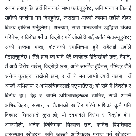
रूपमा हराएपछि उहाँ विजयको साथ फर्कनुहुनेछ, अनि मानवजातिलाई
उहाँको प्रशंसा गर्न दिनुहुनेछ, जसद्वारा आफ्‍नो काममा उहाँले दोबर
विजय हासिल गर्नुहुनेछ। अन्त्यमा, सारा मानवजाति उहाँद्वारा विजय
गरिनेछ, र विरोध गर्ने वा विद्रोह गर्ने जोकोहीलाई उहाँले मेटाउनुहुनेछ;
अर्को शब्दमा भन्दा, शैतानको स्वामित्वमा हुने सबैलाई उहाँले
मेटाउनुहुनेछ। तैँले हाल का यति धेरै कार्यहरू देखिरहेको छस्, तैपनि,
तँ अझै विरोध गर्छस्, विद्रोही छस्, अनि समर्पित हुँदैनस्; तँभित्र तैँले
अनेक कुराहरू राखेको छस्, र तँ जे मन लाग्यो त्यही गर्छस्। तँ
आफ्नै अभिलाषा र अभिरुचिहरूलाई पछ्याउँछस्; यो सबै नै विद्रोह र
विरोध हो। देह र आफ्नै अभिलाषाहरूका खातिर, साथै आफ्नै
अभिरुचिहरू, संसार, र शैतानको खातिर गरिने माथिको कुनै पनि
विश्‍वास घिनलाग्दो कुरा हो; यो स्वभावैले विरोध र विद्रोह हो।
आजभोली, अनेक किसिमका विश्‍वास छन्: कतिले विपत्तिबाट
बासस्थान खोज्छन्, अनि अरूले आशिषहरू प्राप्त गर्न खोज्छन्;