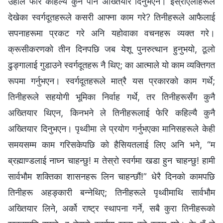
उहाँले फेरि कहिल्यै कुनै पनि अख्तियार दिनुभएन। इस्राएलीहरूले
देखेका स्वर्गदूतहरूले कसरी आफ्ना काम गरे? तिनीहरूले आफैलाई
सपनाहरूमा प्रकट गरे अनि यहोवाका वचनहरू व्यक्त गरे।
क्रूसीकरणको तीन दिनपछि जब येशू पुनरुत्थान हुनुभयो, ठूलो
ढुङ्गालाई गुडाउने स्वर्गदूतहरू नै थिए; का आत्माले यो काम व्यक्तिगत
रूपमा गर्नुभएन। स्वर्गदूतहरूले मात्रै यस प्रकारको काम गर्थे;
तिनीहरूले सहयोगी भूमिका निर्वाह गर्थे, तर तिनीहरूसँग कुनै
अख्तियार थिएन, किनभने ले तिनीहरूलाई फेरि कहिल्यै कुनै
अख्तियार दिनुभएन। पृथ्वीमा ले प्रयोग गर्नुभएका मानिसहरूले केही
समयसम्म काम गरिसकेपछि को हैसियतलाई लिए अनि भने, “म
ब्रह्माण्डलाई नाघ्‍न चाहन्छु! म तेस्रो स्वर्गमा खडा हुन चाहन्छु! हामी
सार्वभौम शक्तिका शासनहरू लिन चाहन्छौं!” धेरै दिनको कामपछि
तिनीहरू अहङ्कारी बन्‍नेथिए; तिनीहरूले पृथ्वीमाथि सार्वभौम
अख्तियार लिने, अर्को राष्ट्र स्थापना गर्ने, सबै कुरा तिनीहरूको