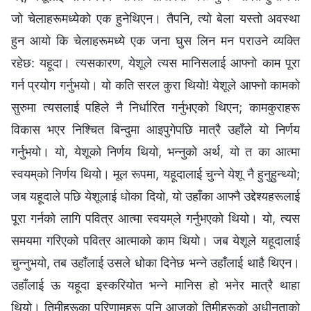
जो चेलाहरूमध्येको एक हुनेथिएन। तैपनि, त्यो बेला यस्तो अवस्था
हुन आयो कि चेलाहरूमध्ये एक जना घुस लिन मन पराउने व्यक्ति
रहेछ: यहूदा। त्यसकारण, येशूले त्यस मानिसलाई आफ्नो काम पूरा
गर्न प्रयोग गर्नुभयो। यो कति सरल कुरा थियो! येशूले आफ्नो कामको
सुरुमा त्यसलाई पहिले नै निर्धारित गर्नुभएको थिएन; कामकुराहरू
विकास भएर निश्‍चित बिन्दुमा आइपुगेपछि मात्रै उहाँले यो निर्णय
गर्नुभयो। यो, येशूको निर्णय थियो, भन्‍नुको अर्थ, यो त का आत्मा
स्वयम्‌को निर्णय थियो। मूल रूपमा, यहूदालाई चुन्‍ने येशू नै हुनुहुन्थ्यो;
जब यहूदाले पछि येशूलाई धोका दियो, यो उहाँका आफ्नै उद्देश्यहरूलाई
पूरा गर्नको लागि पवित्र आत्मा स्वयम्‌ले गर्नुभएको थियो। यो, त्यस
समयमा गरिएको पवित्र आत्माको काम थियो। जब येशूले यहूदालाई
चुन्‍नुभयो, तब उहाँलाई उसले धोका दिनेछ भन्‍ने उहाँलाई थाहै थिएन।
उहाँलाई ऊ यहूदा इस्करियोत भन्‍ने मानिस हो भनेर मात्रै थाहा
थियो। तिमीहरूका परिणामहरू पनि आजको तिमीहरूको अधीनताको