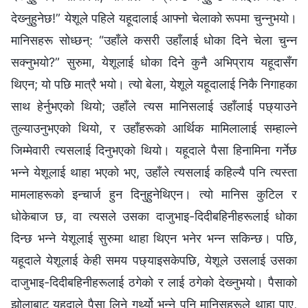
देख्‍नुहुनेछ!” येशूले पहिले यहूदालाई आफ्नो चेलाको रूपमा चुन्‍नुभयो।
मानिसहरू सोध्‍छन्: “उहाँले कसरी उहाँलाई धोका दिने चेला चुन्‍न
सक्‍नुभयो?” सुरुमा, येशूलाई धोका दिने कुनै अभिप्राय यहूदासँग
थिएन; यो पछि मात्रै भयो। त्यो बेला, येशूले यहूदालाई निकै निगाहका
साथ हेर्नुभएको थियो; उहाँले त्यस मानिसलाई उहाँलाई पछ्याउने
तुल्याउनुभएको थियो, र उहाँहरूको आर्थिक मामिलालाई सम्हाल्ने
जिम्मेवारी त्यसलाई दिनुभएको थियो। यहूदाले पैसा हिनामिना गर्नेछ
भन्‍ने येशूलाई थाहा भएको भए, उहाँले त्यसलाई कहिल्यै पनि त्यस्ता
मामलाहरूको इन्चार्ज हुन दिनुहुनेथिएन। त्यो मानिस कुटिल र
धोकेबाज छ, वा त्यसले उसका दाजुभाइ-दिदीबहिनीहरूलाई धोका
दिन्छ भन्‍ने येशूलाई सुरुमा थाहा थिएन भनेर भन्‍न सकिन्छ। पछि,
यहूदाले येशूलाई केही समय पछ्याइसकेपछि, येशूले उसलाई उसका
दाजुभाइ-दिदीबहिनीहरूलाई ठगेको र लाई ठगेको देख्‍नुभयो। पैसाको
झोलाबाट यहूदाले पैसा लिने गर्थ्यो भन्‍ने पनि मानिसहरूले थाहा पाए,