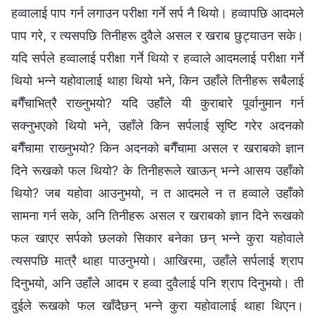
हव्‍वालाई पाप गर्न लगाउन परीक्षा गर्ने सर्प नै थियो। हव्‍वापछि आदमले
पाप गरे, र त्यसपछि तिनीहरू दुवैले असल र खराब छुट्याउन सके।
यदि सर्पले हव्‍वालाई परीक्षा गर्ने थियो र हव्‍वाले आदमलाई परीक्षा गर्ने
थियो भन्‍ने यहोवालाई थाहा थियो भने, किन उहाँले तिनीहरू सबैलाई
बगैँचाभित्रै राख्‍नुभयो? यदि उहाँले यी कुराबारे पूर्वानुमान गर्न
सक्‍नुभएको थियो भने, उहाँले किन सर्पलाई सृष्टि गरेर अदनको
बगैँचामा राख्‍नुभयो? किन अदनको बगैँचामा असल र खराबको ज्ञान
दिने रूखको फल थियो? के तिनीहरूले खाऊन् भन्‍ने आसय उहाँको
थियो? जब यहोवा आउनुभयो, न त आदमले न त हव्‍वाले उहाँको
सामना गर्न सके, अनि तिनीहरू असल र खराबको ज्ञान दिने रूखको
फल खाएर सर्पको छलको सिकार बनेका छन् भन्‍ने कुरा यहोवाले
त्यसपछि मात्रै थाहा पाउनुभयो। आखिरमा, उहाँले सर्पलाई श्राप
दिनुभयो, अनि उहाँले आदम र हव्‍वा दुवैलाई पनि श्राप दिनुभयो। ती
दुईले रूखको फल खाँदैछन् भन्‍ने कुरा यहोवालाई थाहा थिएन।