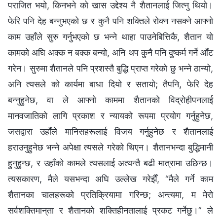
पराजित भयो, किनभने को खास उद्देश्य नै शैतानलाई जित्‍नु थियो।
फेरि पनि देह बन्‍नुभएको छ र कुनै पनि शक्तिले रोक्‍न नसक्‍ने आफ्‍नो
काम उहाँले सुरु गर्नुभएको छ भन्‍ने थाहा पाउनेबित्तिकै, शैतान यो
कामको अघि अक्क न बक्क बन्यो, अनि थप कुनै पनि दुष्कर्म गर्ने आँट
गरेन। सुरुमा शैतानले पनि प्रशस्तै बुद्धि प्राप्त गरेको छु भन्‍ने ठान्यो,
अनि त्यसले को कार्यमा बाधा दियो र सतायो; तैपनि, फेरि देह
बन्‍नुहुनेछ, वा ले आफ्नो काममा शैतानको विद्रोहीपनलाई
मानवजातिको लागि प्रकाश र न्यायको रूपमा प्रयोग गर्नुहुनेछ,
जसद्वारा उहाँले मानिसहरूलाई विजय गर्नुहुनेछ र शैतानलाई
हराउनुहुनेछ भन्‍ने अपेक्षा त्यसले गरेको थिएन। शैतानभन्दा बुद्धिमानी
हुनुहुन्छ, र उहाँको कामले त्यसलाई अत्यन्तै बढी मात्रामा उछिन्छ।
त्यसकारण, मैले यसभन्दा अघि उल्‍लेख गरेझैँ, “मैले गर्ने काम
शैतानका चालहरूको प्रतिक्रियामा गरिन्छ; अन्त्यमा, म मेरो
सर्वशक्तिमान्‌ता र शैतानको शक्तिहीनतालाई प्रकट गर्नेछु।” ले