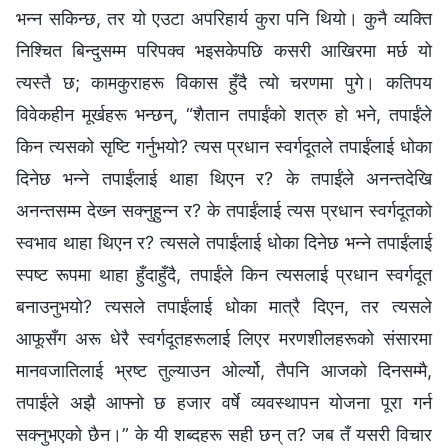
भन्‍न सकिन्छ, तर यो एउटा अपरिहार्य कुरा पनि थियो। कुनै व्यक्ति
निश्‍चित बिन्दुसम्‍म परिपक्‍व भइसकेपछि कसरी आखिरमा मर्छ यो
त्यस्तै छ; कामकुराहरू विकास हुँदै त्यो चरणमा पुगे। कतिपय
विवेकहीन मूर्खहरू भन्छन्, “शैतान तपाईंको शत्रु हो भने, तपाईंले
किन त्यसको सृष्टि गर्नुभयो? त्यस प्रधान स्‍वर्गदूतले तपाईंलाई धोका
दिनेछ भन्‍ने तपाईंलाई थाहा थिएन र? के तपाईंले अनन्तदेखि
अनन्तसम्‍म देख्‍न सक्‍नुहुन्‍न र? के तपाईंलाई त्यस प्रधान स्‍वर्गदूतको
स्वभाव थाहा थिएन र? त्यसले तपाईंलाई धोका दिनेछ भन्‍ने तपाईंलाई
स्पष्ट रूपमा थाहा हुँदाहुँदै, तपाईंले किन त्यसलाई प्रधान स्‍वर्गदूत
बनाउनुभयो? त्यसले तपाईंलाई धोका मात्रै दिएन, तर त्यसले
आफूसँग अरू धेरै स्वर्गदूतहरूलाई लिएर मरणशीलहरूको संसारमा
मानवजातिलाई भ्रष्ट तुल्याउन ओर्ल्यो, तैपनि आजको दिनसम्‍मै,
तपाईंले अझै आफ्‍नो छ हजार वर्षे व्यवस्थापन योजना पूरा गर्न
सक्‍नुभएको छैन।” के यी शब्‍दहरू सही छन् त? जब तँ यसरी विचार