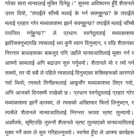
गरेका सारा मानवलाई मुक्ति दिनेछु।” सुरुमा अविश्‍वस्त हुँदै शैतानले
उत्तर दियो, “तपाईंले साँच्‍चै मलाई के गर्न सक्‍नुहुन्छ? के तपाईंले
मलाई प्रहार गरेर मध्याकाशमा झार्न सक्‍नुहुन्छ? तपाईंले मलाई साँच्‍चै
पराजित गर्नुहुन्छ?” ले प्रधान स्‍वर्गदूतलाई मध्याकाशमा
झारिसक्‍नुभएपछि त्यसलाई थप कुनै ध्यान दिनुभएन, र पछि शैतानका
निरन्तर बाधाहरूका बाबजुद पनि उहाँले मानवजातिलाई मुक्त गर्न र
आफ्‍नो कामलाई अगि बढाउन सुरु गर्नुभयो। शैतानले यो र त्यो गर्न
सक्यो, तर यो सबै ले पहिले त्यसलाई दिनुभएका शक्तिहरूको कारणले
गर्दा थियो; त्यसले तिनीहरूलाई आफूसँग मध्याकाशमा लिएर गयो,
अनि आजको दिनसम्‍मै राखेको छ। प्रधान स्‍वर्गदूतलाई प्रहार गरेर
मध्याकाशमा झार्ने क्रममा, ले त्यसको अख्तियार फिर्ता लिनुभएन, र
त्यसैले शैतानले मानवजातिलाई निरन्तर रूपमा भ्रष्ट तुल्यायो।
अर्कोतर्फ, सृष्टिपछि तुरुन्तै शैतानले भ्रष्ट तुल्याएको मानवजातिलाई
मुक्त गर्ने काम ले सुरु गरिहाल्‍नुभयो। स्वर्गमा हुँदा ले आफ्‍ना कार्यहरू