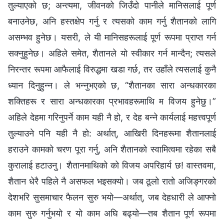
तुल्याएको छ; अन्त्यमा, जीवनको जिउँदो पानीले मानिसलाई पूर्ण
बनाउनेछ, अनि हस्तक्षेप गर्नु र त्यसको काम गर्नु शैतानको लागि
असम्‍भव हुनेछ। यसरी, ले यी मानिसहरूलाई पूर्ण रूपमा प्राप्त गर्न
सक्‍नुहुनेछ। अहिले समेत, शैतानले यो स्वीकार गर्न मान्दैन; त्यसले
निरन्तर रूपमा आफैलाई विरुद्धमा खडा गर्छ, तर उहाँले त्यसलाई कुनै
ध्यान दिनुहुन्‍न। ले भन्‍नुभएको छ, “शैतानका सारा अन्धकारका
शक्तिहरू र सारा अन्धकारका प्रभावहरूमाथि म विजय हुनेछु।”
अहिले देहमा गरिनुपर्ने काम यही नै हो, र देह बन्‍ने कार्यलाई महत्त्वपूर्ण
तुल्याउने पनि यही नै हो: अर्थात्, आखिरी दिनहरूमा शैतानलाई
हराउने कामको चरण पूरा गर्नु, अनि शैतानको स्वामित्वमा रहेका सबै
कुरालाई हटाउनु। शैतानमाथिको को विजय अपरिहार्य छ! वास्तवमा,
शैतान धेरै पहिले नै असफल भइसक्यो। जब ठूलो रातो अजिङ्गरको
देशभरि सुसमाचार फैलन सुरु भयो—अर्थात्, जब देहधारी ले आफ्‍नो
काम सुरु गर्नुभयो र यो काम अघि बढ्यो—तब शैतान पूर्ण रूपमा