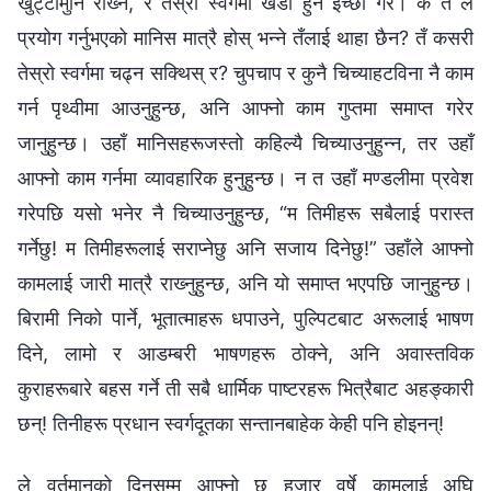
खुट्टामुनि राख्‍ने, र तेस्रो स्वर्गमा खडा हुने इच्‍छा गरे। के तँ ले
प्रयोग गर्नुभएको मानिस मात्रै होस् भन्‍ने तँलाई थाहा छैन? तँ कसरी
तेस्रो स्वर्गमा चढ्न सक्थिस् र? चुपचाप र कुनै चिच्याहटविना नै काम
गर्न पृथ्वीमा आउनुहुन्छ, अनि आफ्नो काम गुप्तमा समाप्त गरेर
जानुहुन्छ। उहाँ मानिसहरूजस्तो कहिल्यै चिच्याउनुहुन्‍न, तर उहाँ
आफ्नो काम गर्नमा व्यावहारिक हुनुहुन्छ। न त उहाँ मण्डलीमा प्रवेश
गरेपछि यसो भनेर नै चिच्याउनुहुन्छ, “म तिमीहरू सबैलाई परास्त
गर्नेछु! म तिमीहरूलाई सराप्‍नेछु अनि सजाय दिनेछु!” उहाँले आफ्नो
कामलाई जारी मात्रै राख्‍नुहुन्छ, अनि यो समाप्त भएपछि जानुहुन्छ।
बिरामी निको पार्ने, भूतात्माहरू धपाउने, पुल्पिटबाट अरूलाई भाषण
दिने, लामो र आडम्बरी भाषणहरू ठोक्‍ने, अनि अवास्तविक
कुराहरूबारे बहस गर्ने ती सबै धार्मिक पाष्टरहरू भित्रैबाट अहङ्कारी
छन्! तिनीहरू प्रधान स्वर्गदूतका सन्तानबाहेक केही पनि होइनन्!
ले वर्तमानको दिनसम्म आफ्नो छ हजार वर्षे कामलाई अघि