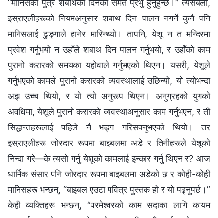
“मानिसको पुत्र शबाथको दिनको समेत प्रभु हुनुहुन्छ।” त्यसबेला,
इस्राएलीहरूको नियमअनुसार शबाथ दिन पालन नगर्ने कुनै पनि
मानिसलाई ढुङ्गाले हानेर मारिन्थ्यो। तापनि, येशू न त मन्दिरमा
प्रवेश गर्नुभयो न उहाँले शबाथ दिन पालन गर्नुभयो, र उहाँको काम
पुरानो करारको समयका यहोवाले गर्नुभएको थिएन। यसरी, येशूले
गर्नुभएको कामले पुरानो करारको व्यवस्थालाई उछिन्यो, यो त्योभन्दा
अझ उच्च थियो, र यो त्यो अनुरूप थिएन। अनुग्रहको युगको
अवधिमा, येशूले पुरानो करारको व्यवस्थाअनुसार काम गर्नुभएन, र ती
सिद्धान्तहरूलाई पहिले नै भङ्ग गरिसक्नुभएको थियो। तर
इस्राएलीहरू जोरदार रूपमा बाइबलमा अडे र तिनीहरूले येशूको
निन्दा गरे—के त्यसो गर्नु येशूको कामलाई इन्कार गर्नु थिएन र? आज
धार्मिक संसार पनि जोरदार रूपमा बाइबलमा अडेको छ र कोही-कोही
मानिसहरू भन्छन्‌, “बाइबल एउटा पवित्र पुस्तक हो र यो पढ्नुपर्छ।”
केही व्यक्तिहरू भन्छन्, “परमेश्‍वरको काम सदाका लागि कायम