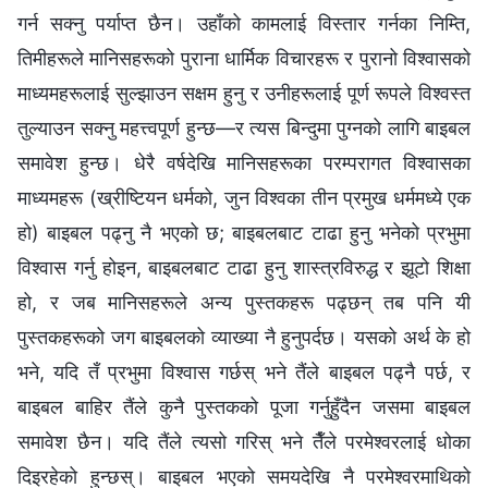
गर्न सक्‍नु पर्याप्त छैन। उहाँको कामलाई विस्तार गर्नका निम्ति,
तिमीहरूले मानिसहरूको पुराना धार्मिक विचारहरू र पुरानो विश्‍वासको
माध्यमहरूलाई सुल्झाउन सक्षम हुनु र उनीहरूलाई पूर्ण रूपले विश्‍वस्त
तुल्याउन सक्‍नु महत्त्वपूर्ण हुन्छ—र त्यस बिन्दुमा पुग्नको लागि बाइबल
समावेश हुन्छ। धेरै वर्षदेखि मानिसहरूका परम्परागत विश्‍वासका
माध्यमहरू (ख्रीष्टियन धर्मको, जुन विश्‍वका तीन प्रमुख धर्ममध्ये एक
हो) बाइबल पढ्नु नै भएको छ; बाइबलबाट टाढा हुनु भनेको प्रभुमा
विश्‍वास गर्नु होइन, बाइबलबाट टाढा हुनु शास्त्रविरुद्ध र झूटो शिक्षा
हो, र जब मानिसहरूले अन्य पुस्तकहरू पढ्छन् तब पनि यी
पुस्तकहरूको जग बाइबलको व्याख्या नै हुनुपर्दछ। यसको अर्थ के हो
भने, यदि तँ प्रभुमा विश्‍वास गर्छस् भने तैंले बाइबल पढ्नै पर्छ, र
बाइबल बाहिर तैंले कुनै पुस्तकको पूजा गर्नुहुँदैन जसमा बाइबल
समावेश छैन। यदि तैंले त्यसो गरिस् भने तैँले परमेश्‍वरलाई धोका
दिइरहेको हुन्छस्। बाइबल भएको समयदेखि नै परमेश्‍वरमाथिको