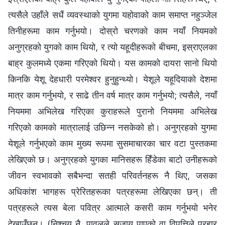
त्यसैले उहाँले सधैं व्यवस्थाको युगमा यहोवाको काम समाप्त नहुञ्जेल
तिनीहरूमा काम गर्नुभयो। दोस्रो चरणको काम नयाँ नियमको
अनुग्रहको युगको काम थियो, र त्यो यहूदीहरूको बीचमा, इस्राएलका
बाह्र कुलमध्ये एकमा गरिएको थियो। यस कामको दायरा सानो थियो
किनकि येशू देहधारी परमेश्‍वर हुनुहुन्थ्यो। येशूले यहूदियाको देशमा
मात्र काम गर्नुभयो, र साढे तीन वर्ष मात्र काम गर्नुभयो; त्यसैले, नयाँ
नियममा अभिलेख गरिएका कुराहरूले पुरानो नियममा अभिलेख
गरिएको कामको मात्रालाई उछिन्न नसकेको हो। अनुग्रहको युगमा
येशूले गर्नुभएको काम मुख्य रूपमा सुसमाचारका चार वटा पुस्तकमा
लेखिएको छ। अनुग्रहको युगका मानिसहरू हिँडेका बाटो उनीहरूको
जीवन स्वभावको सबैभन्दा सतही परिवर्तनहरू नै थिए, जसका
अधिकांश भागहरू प्रेरितहरूका पत्रहरूमा लेखिएका छन्। ती
पत्रहरूले त्यस बेला पवित्र आत्माले कसरी काम गर्नुभयो भनेर
देखाउँछन्। (निश्‍चय नै, पावलले सजाय पाएको वा विपत्तिले प्रहार