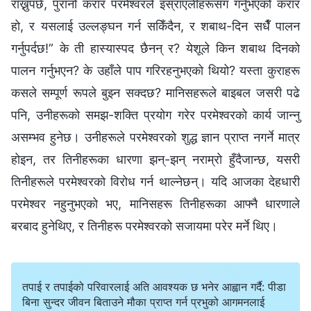
राख्नुपर्छ, पुरानो करार परमेश्‍वरले इस्राएलीहरूसँग गर्नुभएको करार
हो, र यसलाई उल्लङ्घन गर्न सकिँदैन, र शबाथ-दिन सधैँ पालन
गर्नुपर्दछ!” के ती हास्यास्पद छैनन् र? येशूले किन शबाथ दिनको
पालन गर्नुभएन? के उहाँले पाप गरिरहनुभएको थियो? यस्ता कुराहरू
कसले सम्पूर्ण रूपले बुझ्न सक्दछ? मानिसहरूले बाइबल जसरी पढे
पनि, उनीहरूको समझ-शक्ति प्रयोग गरेर परमेश्‍वरको कार्य जान्नु
असम्भव हुनेछ। उनीहरूले परमेश्‍वरको शुद्ध ज्ञान प्राप्त नगर्ने मात्र
होइन, तर तिनीहरूका धारणा झन्-झन् नराम्रो हुँदैजान्छ, यसरी
तिनीहरूले परमेश्‍वरको विरोध गर्न थाल्नेछन्। यदि आजका देहधारी
परमेश्‍वर नहुनुभएको भए, मानिसहरू तिनीहरूका आफ्नै धारणाले
बरबाद हुनेथिए, र तिनीहरू परमेश्‍वरको सजायमा परेर मर्ने थिए।
तपाई र तपाईको परिवारलाई अति आवश्यक छ भनेर आह्वान गर्दै: पीडा
बिना सुन्दर जीवन बिताउने मौका प्राप्त गर्न प्रभुको आगमनलाई