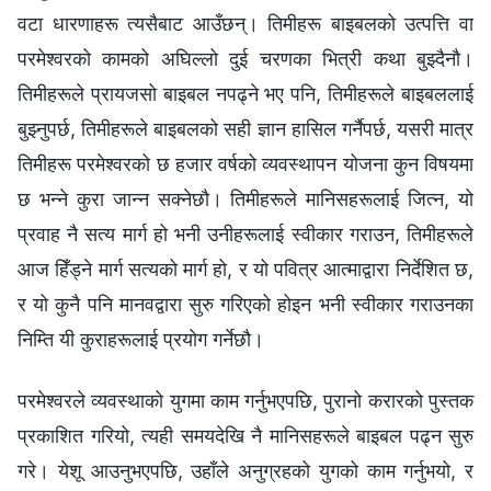
वटा धारणाहरू त्यसैबाट आउँछन्। तिमीहरू बाइबलको उत्पत्ति वा
परमेश्‍वरको कामको अघिल्लो दुई चरणका भित्री कथा बुझ्दैनौ।
तिमीहरूले प्रायजसो बाइबल नपढ्ने भए पनि, तिमीहरूले बाइबललाई
बुझ्नुपर्छ, तिमीहरूले बाइबलको सही ज्ञान हासिल गर्नैपर्छ, यसरी मात्र
तिमीहरू परमेश्‍वरको छ हजार वर्षको व्यवस्थापन योजना कुन विषयमा
छ भन्‍ने कुरा जान्न सक्नेछौ। तिमीहरूले मानिसहरूलाई जित्न, यो
प्रवाह नै सत्य मार्ग हो भनी उनीहरूलाई स्वीकार गराउन, तिमीहरूले
आज हिँड्ने मार्ग सत्यको मार्ग हो, र यो पवित्र आत्माद्वारा निर्देशित छ,
र यो कुनै पनि मानवद्वारा सुरु गरिएको होइन भनी स्वीकार गराउनका
निम्ति यी कुराहरूलाई प्रयोग गर्नेछौ।
परमेश्‍वरले व्यवस्थाको युगमा काम गर्नुभएपछि, पुरानो करारको पुस्तक
प्रकाशित गरियो, त्यही समयदेखि नै मानिसहरूले बाइबल पढ्न सुरु
गरे। येशू आउनुभएपछि, उहाँले अनुग्रहको युगको काम गर्नुभयो, र