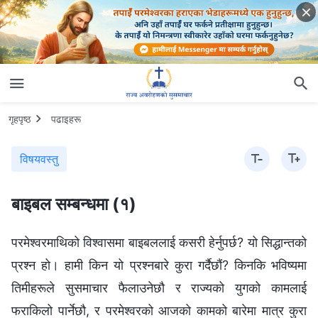
गृहपृष्ठ
पढाइहरू
विषयवस्तु
बाइबल सम्बन्धमा (१)
परमेश्‍वरमाथिको विश्‍वासमा बाइबललाई कसरी हेर्नुपर्छ? यो सिद्धान्तको
प्रश्‍न हो। हामी किन यो प्रश्‍नबारे कुरा गर्दैछौं? किनकि भविष्यमा
तिमीहरूले सुसमाचार फैलाउनेछौ र राज्यको युगको कामलाई
फराकिलो पार्नेछौ, र परमेश्‍वरको आजको कामको बारेमा मात्र कुरा