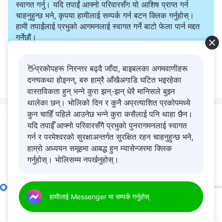
स्वागत गर्नु। यदि तपाईं आफ्नो परिवारसँग यो आशिष प्राप्त गर्न
चाहनुहुन्छ भने, कृपया हामीलाई सम्पर्क गर्न बटन क्लिक गर्नुहोस्।
हामी तपाईंलाई प्रभुको आगमनलाई स्वागत गर्ने बाटो फेला पार्न मद्दत
गर्नेछौं।
हामीलाई Messenger मा सम्पर्क गर्नुहोस्
👋प्रकोपहरू निरन्तर बढ्दै जाँदा, बाइबलका अगमवाणीहरू
दन्त्यकथा होइनन्, बरु हाम्रै आँखैअगाडि घटित भइरहेका
वास्तविकता हुन् भन्ने कुरा झन्-झन् धेरै मानिसले बुझ्न
थालेका छन्। भोलिको दिन र कुनै अप्रत्याशित प्रकोपमध्ये
कुन चाहिँ पहिले आउनेछ भन्ने कुरा कसैलाई पनि थाहा छैन।
सम्बन्धित विषयवस्तु
यदि तपाईँ आफ्नो परिवारसँगै प्रभुको पुनरागमनलाई स्वागत
गर्न र परमेश्‍वरको सुरक्षाअन्तर्गत सुरक्षित रहन चाहनुहुन्छ भने,
परमेश्‍वरको वचन | “अगुवा र
हाम्रो अध्ययन समूहमा आबद्ध हुन म्यासेन्जरमा क्लिक
कामदारहरूका जिम्‍मेवारीहरू (२२)”
गर्नुहोस्। भोलिसम्म नपर्खनुहोस्।
(खण्ड एक)
57:48
बाइबल सम्बन्धमा (१)
हामीलाई Messenger मा सम्पर्क गर्नुहोस्
परमेश्‍वरको वचन | “अगुवा र
00:00
39:21
कामदारहरूका जिम्‍मेवारीहरू (२५)”