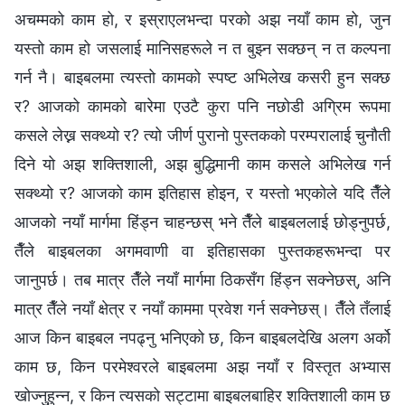
अचम्मको काम हो, र इस्राएलभन्दा परको अझ नयाँ काम हो, जुन
यस्तो काम हो जसलाई मानिसहरूले न त बुझ्न सक्छन् न त कल्पना
गर्न नै। बाइबलमा त्यस्तो कामको स्पष्ट अभिलेख कसरी हुन सक्छ
र? आजको कामको बारेमा एउटै कुरा पनि नछोडी अग्रिम रूपमा
कसले लेख्न सक्थ्यो र? त्यो जीर्ण पुरानो पुस्तकको परम्परालाई चुनौती
दिने यो अझ शक्तिशाली, अझ बुद्धिमानी काम कसले अभिलेख गर्न
सक्थ्यो र? आजको काम इतिहास होइन, र यस्तो भएकोले यदि तैँले
आजको नयाँ मार्गमा हिंड्न चाहन्छस् भने तैँले बाइबललाई छोड्नुपर्छ,
तैँले बाइबलका अगमवाणी वा इतिहासका पुस्तकहरूभन्दा पर
जानुपर्छ। तब मात्र तैँले नयाँ मार्गमा ठिकसँग हिंड्न सक्नेछस्, अनि
मात्र तैँले नयाँ क्षेत्र र नयाँ काममा प्रवेश गर्न सक्नेछस्। तैँले तँलाई
आज किन बाइबल नपढ्नु भनिएको छ, किन बाइबलदेखि अलग अर्को
काम छ, किन परमेश्‍वरले बाइबलमा अझ नयाँ र विस्तृत अभ्यास
खोज्नुहुन्न, र किन त्यसको सट्टामा बाइबलबाहिर शक्तिशाली काम छ