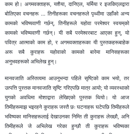
काम हो। अगमवक्ताहरू, यशैया, दानिएल, यर्मिया र इजकिएलद्वारा
बोलिएका वचनहरू … तिनीहरूका वचनहरूले पृथ्वीमा उहाँको अन्य
कामको भविष्यवाणी गर्छन्, तिनीहरूले यहोवा परमेश्‍वर स्वयम्‌को
कामको भविष्यवाणी गर्छन्। यी सबै परमेश्‍वरबाट आएका हुन्, यो
पवित्र आत्माको काम हो, र अगमवक्ताहरूका यी पुस्तकहरूबाहेक
अरू सबै कुराहरू यहोवाको कामको बारेमा मानिसहरूका
अनुभवहरूको अभिलेख हुन्।
मानवजाति अस्तित्वमा आउनुभन्दा पहिले सृष्टिको काम भयो, तर
उत्पत्ति पुस्तक मानवजाति सृष्टि गरिएपछि मात्र आयो; यो व्यवस्थाको
युगको अवधिमा मोशाद्वारा लेखिएको पुस्तक थियो। यो आज
तिमीहरूमाझ भइरहने कुराहरू जस्तै छः घटनाहरू घटेपछि तिमीहरूले
भविष्यका मानिसहरूलाई देखाउनका निम्ति ती कुराहरू लेख्छौ, अनि
तिमीहरूले जे अभिलेख गरेका हुन्छौ ती कुराहरू भविष्यका