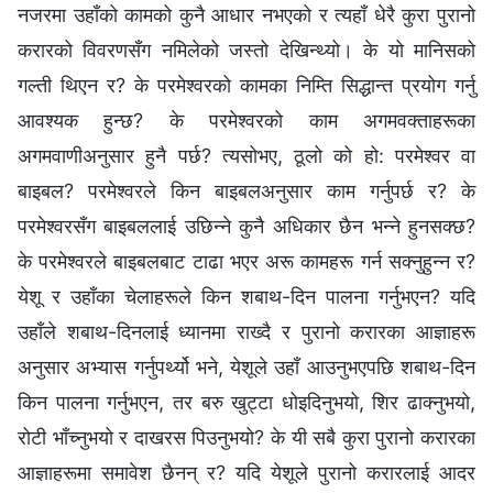
नजरमा उहाँको कामको कुनै आधार नभएको र त्यहाँ धेरै कुरा पुरानो
करारको विवरणसँग नमिलेको जस्तो देखिन्थ्यो। के यो मानिसको
गल्ती थिएन र? के परमेश्‍वरको कामका निम्ति सिद्धान्त प्रयोग गर्नु
आवश्यक हुन्छ? के परमेश्‍वरको काम अगमवक्ताहरूका
अगमवाणीअनुसार हुनै पर्छ? त्यसोभए, ठूलो को हो: परमेश्‍वर वा
बाइबल? परमेश्‍वरले किन बाइबलअनुसार काम गर्नुपर्छ र? के
परमेश्‍वरसँग बाइबललाई उछिन्ने कुनै अधिकार छैन भन्‍ने हुनसक्छ?
के परमेश्‍वरले बाइबलबाट टाढा भएर अरू कामहरू गर्न सक्नुहुन्न र?
येशू र उहाँका चेलाहरूले किन शबाथ-दिन पालना गर्नुभएन? यदि
उहाँले शबाथ-दिनलाई ध्यानमा राख्दै र पुरानो करारका आज्ञाहरू
अनुसार अभ्यास गर्नुपर्थ्यो भने, येशूले उहाँ आउनुभएपछि शबाथ-दिन
किन पालना गर्नुभएन, तर बरु खुट्टा धोइदिनुभयो, शिर ढाक्नुभयो,
रोटी भाँच्नुभयो र दाखरस पिउनुभयो? के यी सबै कुरा पुरानो करारका
आज्ञाहरूमा समावेश छैनन् र? यदि येशूले पुरानो करारलाई आदर