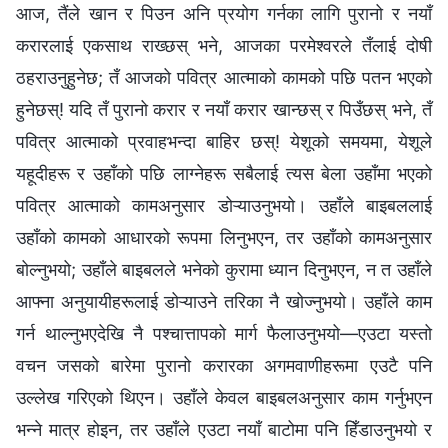
आज, तैंले खान र पिउन अनि प्रयोग गर्नका लागि पुरानो र नयाँ
करारलाई एकसाथ राख्छस् भने, आजका परमेश्‍वरले तँलाई दोषी
ठहराउनुहुनेछ; तँ आजको पवित्र आत्माको कामको पछि पतन भएको
हुनेछस्! यदि तँ पुरानो करार र नयाँ करार खान्छस् र पिउँछस् भने, तँ
पवित्र आत्माको प्रवाहभन्दा बाहिर छस्! येशूको समयमा, येशूले
यहूदीहरू र उहाँको पछि लाग्नेहरू सबैलाई त्यस बेला उहाँमा भएको
पवित्र आत्माको कामअनुसार डोऱ्याउनुभयो। उहाँले बाइबललाई
उहाँको कामको आधारको रूपमा लिनुभएन, तर उहाँको कामअनुसार
बोल्नुभयो; उहाँले बाइबलले भनेको कुरामा ध्यान दिनुभएन, न त उहाँले
आफ्ना अनुयायीहरूलाई डोऱ्याउने तरिका नै खोज्नुभयो। उहाँले काम
गर्न थाल्नुभएदेखि नै पश्चात्तापको मार्ग फैलाउनुभयो—एउटा यस्तो
वचन जसको बारेमा पुरानो करारका अगमवाणीहरूमा एउटै पनि
उल्लेख गरिएको थिएन। उहाँले केवल बाइबलअनुसार काम गर्नुभएन
भन्ने मात्र होइन, तर उहाँले एउटा नयाँ बाटोमा पनि हिँडाउनुभयो र