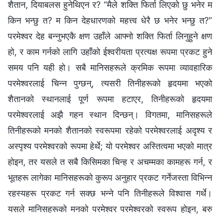
शैतान, दियाबलस हुनेथिएन र? “मैले शक्ति फिर्ता लिएको छु भनेर म
किन भन्छु त? म किन देहधारणको महत्त्व धेरै छ भनेर भन्छु त?”
परमेश्‍वर देह बन्‍नुभएकै क्षण उहाँले आफ्‍नो शक्ति फिर्ता लिनुहुने क्षण
हो, र काम गर्नको लागि उहाँको ईश्‍वरीयता प्रत्यक्ष रूपमा प्रकट हुने
समय पनि यही हो। सबै मानिसहरूले क्रमिक रूपमा व्यावहारिक
परमेश्‍वरलाई चिन्‍न पुग्छन्, त्यसरी तिनीहरूको हृदयमा भएको
शैतानको स्थानलाई पूर्ण रूपमा हटाएर, तिनीहरूको हृदयमा
परमेश्‍वरलाई अझै गहन स्थान दिन्छन्। विगतमा, मानिसहरूले
तिनीहरूको मनको शैतानको स्वरूपमा रहेको परमेश्‍वरलाई अदृश्य र
अस्पृश्य परमेश्‍वरको रूपमा हेर्थे; यो परमेश्‍वर अस्तित्वमा भएको मात्र
होइन, तर यसले त सबै किसिमका चिन्‍ह र अचम्‍मका कामहरू गर्न, र
भूतहरू लागेका मानिसहरूको कुरूप अनुहार प्रकट गर्नेजस्ता विभिन्‍न
रहस्यहरू प्रकट गर्न सक्छ भन्‍ने पनि तिनीहरूले विश्‍वास गर्थे।
यसले मानिसहरूको मनको परमेश्‍वर परमेश्‍वरको स्वरूप होइन, बरु