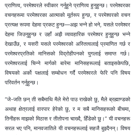
प्राणित्व, परमेश्‍वरले स्वीकार गर्नुहुने प्राणित्व हुनुहुन्छ। परमेश्‍वरका
वचनहरूमा परमेश्‍वरका आत्माको मूर्तरूप हुन्छ, र परमेश्‍वरको वचन
प्रत्यक्ष रूपमा देहमा प्रकट हुन्छ—अझ भन्ने हो भने, यसले परमेश्‍वर
देहमा जिउनुहुन्छ र उहाँ अझै व्यावहारिक परमेश्‍वर हुनुहुन्छ भन्ने
देखाउँछ, र यसरी यसले परमेश्‍वरको अस्तित्वलाई प्रमाणित गर्छ र
परमेश्‍वरप्रतिको मानिसको विद्रोहीपनको युगलाई समाप्त गर्छ।
परमेश्‍वरलाई चिन्‍ने मार्गको बारेमा मानिसहरूलाई बताइसकेपछि,
विषयको अर्को पक्षलाई सम्‍बोधन गर्दै परमेश्‍वरले फेरि पनि विषय
परिवर्तन गर्नुहुन्छ।
“जे-जति छन्‌ ती सबैमाथि मैले मेरो पाउ राखेको छु, मैले ब्रह्माण्डको
अथाह क्षेत्रलाई वारपार हेरेको छु, र म सबै मानिसहरूको बीचमा,
तिनीहरू माझको मिठास र तीतोपना चाख्दै, हिँडेको छु।” यी वचनहरू
सरल भए पनि, मानवजातिले यी वचनहरूलाई सहजै बुझ्दैनन्। विषय