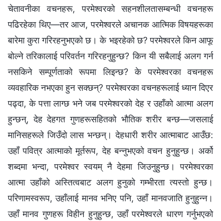
चेतावनीका वचनहरू, परमेश्‍वरको सहनशीलतासम्‍बन्धी वचनहरू
पढिरहेका थिए—तर आज, परमेश्‍वरले अचानक आत्मिक विषयहरूका
बारेमा कुरा गरिरहनुभएको छ। के भइरहेको छ? परमेश्‍वरले किन आफू
बोल्‍ने तरिकालाई परिवर्तन गरिरहनुहुन्छ? किन यी सबैलाई अलग गर्न
नसकिने सम्पूर्णताको रूपमा लिइन्छ? के परमेश्‍वरका वचनहरू
व्यवहारिक नभएका हुन सक्छन्? परमेश्‍वरका वचनहरूलाई ध्यान दिएर
पढ्दा, के पत्ता लाग्छ भने जब परमेश्‍वरको देह र उहाँको आत्मा अलग
हुन्छन्, देह देहगत गुणहरूसहितको भौतिक शरीर बन्छ—जसलाई
मानिसहरूले जिउँदो लास भन्छन्। देहधारी शरीर आत्माबाट आउँछ:
उहाँ पवित्र आत्माको मूर्तरूप, देह बन्‍नुभएको वचन हुनुहुन्छ। अर्को
शब्‍दमा भन्दा, परमेश्‍वर स्‍वयम्‌ नै देहमा जिउनुहुन्छ। परमेश्‍वरका
आत्मा उहाँको अस्तित्वबाट अलग हुनुको गम्भीरता त्यस्तो हुन्छ।
परिणामस्वरूप, उहाँलाई मानव भनिए पनि, उहाँ मानवजाति हुनुहुन्‍न।
उहाँ मानव गुणहरू विहीन हुनुहुन्छ, उहाँ परमेश्‍वरले धारण गर्नुभएको