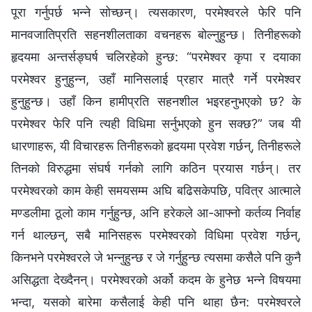
पूरा गर्नुपर्छ भन्‍ने सोच्छन्। त्यसकारण, परमेश्‍वरले फेरि पनि
मानवजातिप्रति सहनशीलताका वचनहरू बोल्‍नुहुन्छ। तिनीहरूको
हृदयमा अन्तर्सङ्घर्ष चलिरहेको हुन्छ: “परमेश्‍वर कृपा र दयाका
परमेश्‍वर हुनुहुन्‍न, उहाँ मानिसलाई प्रहार मात्रै गर्ने परमेश्‍वर
हुनुहुन्छ। उहाँ किन हामीप्रति सहनशील भइरहनुभएको छ? के
परमेश्‍वर फेरि पनि त्यही विधिमा सर्नुभएको हुन सक्छ?” जब यी
धारणाहरू, यी विचारहरू तिनीहरूको हृदयमा प्रवेश गर्छन्, तिनीहरूले
तिनको विरुद्धमा संघर्ष गर्नको लागि कठिन प्रयास गर्छन्। तर
परमेश्‍वरको काम केही समयसम्‍म अघि बढिसकेपछि, पवित्र आत्‍माले
मण्डलीमा ठूलो काम गर्नुहुन्छ, अनि हरेकले आ-आफ्‍नो कर्तव्य निर्वाह
गर्न थाल्छन्, सबै मानिसहरू परमेश्‍वरको विधिमा प्रवेश गर्छन्,
किनभने परमेश्‍वरले जे भन्‍नुहुन्छ र जे गर्नुहुन्छ त्यसमा कसैले पनि कुनै
असिद्धता देख्दैनन्। परमेश्‍वरको अर्को कदम के हुनेछ भन्‍ने विषयमा
भन्दा, यसको बारेमा कसैलाई केही पनि थाहा छैन: परमेश्‍वरले