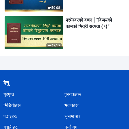
50:08
परमेश्‍वरको वचन | “विजयको
कामको भित्री सत्यता (१)”
47:17
मेनु
गृहपृष्ठ
पुस्तकहरू
भिडियोहरू
भजनहरू
पढाइहरू
सुसमाचार
गवाहीहरू
नयाँ युग