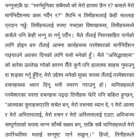
भन्‍नुभएकै छ: “स्वर्गमुनिका सबैमध्ये को मेरो हातमा छैन र? कसले मेरो
मार्गनिर्देशनमा काम गर्दैन र?” तैपनि म तिमीहरूलाई केही सल्‍लाह
प्रदान गर्छु: तिमीहरूलाई स्पष्ट नभएका विषयहरूमा, तिमीहरूमध्ये
कसैले पनि केही भन्‍नु वा गर्नु पर्दैन। मैले तँलाई निरुत्साहित पार्नको
लागि होइन बरु तँलाई आफ्ना कार्यहरूमा परमेश्‍वरको मार्गनिर्देशन
पछ्याउने अवसर दिनको लागि यसो भनेको हुँ। मैले “असिद्धताहरू”
को बारेमा उल्‍लेख गरेको कारण तैँले कुनै पनि हालतमा साहस गुमाउनु
वा शङ्का गर्नु हुँदैन; मेरो उद्देश्य भनेको मुख्य रूपमा तँलाई परमेश्‍वरका
वचनहरूमा ध्यान दिनू भनी स्मरण गराउनु हो। मानिसहरूले
परमेश्‍वरका यस्ता वचनहरू पढ्दा तिनीहरू फेरि पनि चकित हुन्छन्,
“आत्माका कुराहरूप्रति सचेत बन्‌, मेरो वचनमा ध्यान दे, र मेरो आत्मा
र मेरो अस्तित्वलाई, मेरो वचन र मेरो अस्तित्वलाई एउटा अविभाज्य
सम्पूर्णताको रूपमा मान्न साँच्चै सक्षम बन्‌, ताकि सबै मानिसहरूले मेरो
उपस्थितिमा मलाई सन्तुष्ट पार्न सकून्।” हिजो, तिनीहरूले