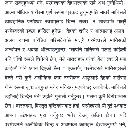
जान सक्नुहुन्थ्यो भने, परमेश्‍वरको देहधारणको सबै अर्थ गुम्नेथियो।
आत्मा भौतिक शरीरमा पूर्ण रूपमा प्रकट हुनुभएपछि मात्रै मानिसले
व्यावहारिक परमेश्‍वर स्वयम्‌लाई चिन्‍न सक्छ, र त्यसपछि मात्रै
परमेश्‍वरको इच्‍छा हासिल हुनेछ। देहको शरीर र आत्मालाई अलग-
अलग रूपमा परिचित गरिसकेपछि मात्रै परमेश्‍वरले मानिसको
अन्धोपन र अवज्ञा औंल्याउनुहुन्छ: “तापनि मानिसले मलाई कहिल्यै
पनि साँचो रूपले चिनेको छैन, मैले यात्राहरू गरेको बेला त्यसले ममा
कहिल्यै पनि ध्यान दिएको छैन।” एकतर्फ, परमेश्‍वरले मानिसहरूले
देख्‍ने गरी कुनै अलौकिक काम नगरीकन आफूलाई देहको शरीरमा
गोप्य रूपमा लुकाउनुहुन्छ भनेर भनिरहनुभएको छ; अर्कोतर्फ, मानिसले
उहाँलाई चिन्दैन भनी उहाँले गुनासो गर्नुहुन्छ। यसमा कुनै विरोधाभास
छैन। वास्तवमा, विस्तृत दृष्टिकोणबाट हेर्दा, परमेश्‍वरले यी दुई पक्षबाट
आफ्‍ना उद्देश्यहरू पूरा गर्नुहुन्छ भनेर देख्‍नु कठिन छैन। यदि
परमेश्‍वरले अलौकिक चिन्‍ह र अचम्‍मका कामहरू देखाउनुभयो भने,