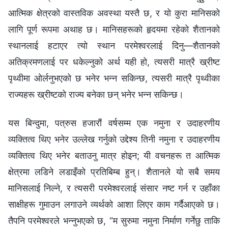
आत्मिक क्षेत्रको वास्तविक अवस्था यस्तै छ, र यो कुरा मानिसको
लागि पूर्ण रूपमा अथाह छ। मानिसहरूको हृदयमा रहेको शैतानको
स्थानलाई हटाएर त्यो स्थान परमेश्‍वरलाई दिनु—शैतानको
अतिक्रमणलाई पर धकेल्नुको अर्थ यही हो, त्यसरी मात्रै ख्रीष्ट
पृथ्वीमा ओर्लनुभएको छ भनेर भन्‍न सकिन्छ, त्यसरी मात्रै पृथ्वीका
राज्यहरू ख्रीष्टको राज्य बनेका छन् भनेर भन्‍न सकिन्छ।
यस बिन्दुमा, पत्रुस हजारौं वर्षसम्‍म एक नमुना र उदाहरणीय
व्यक्तित्व थिए भनेर उल्‍लेख गर्नुको उद्देश्य तिनी नमुना र उदाहरणीय
व्यक्तित्व थिए भनेर बताउनु मात्र होइन; यी वचनहरू त आत्मिक
क्षेत्रमा लडिने लडाइँको प्रतिबिम्‍ब हुन्। शैतानले यो सबै समय
मानिसलाई निल्‍ने, र त्यसरी परमेश्‍वरलाई संसार नष्ट गर्न र उहाँका
साक्षीहरू गुमाउन लगाउने व्यर्थको आशा लिएर काम गर्दैआएको छ।
तैपनि परमेश्‍वरले भन्‍नुभएको छ, “म सुरुमा नमुना निर्माण गर्नेछु ताकि