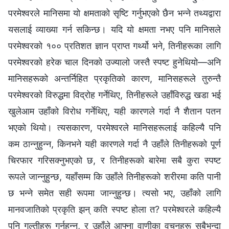
परमेश्‍वरले मानिसमा यो क्षमताको सृष्टि गर्नुभएको छैन भन्‍ने तथ्यद्वारा
यसलाई व्याख्या गर्न सकिन्छ। यदि यो क्षमता नभए पनि मानिसले
परमेश्‍वरको १०० प्रतिशत ज्ञान प्राप्त गर्थ्यो भने, तिनीहरूका लागि
परमेश्‍वरको हरेक चाल दिनको उज्यालो जस्तै स्पष्ट हुनेथियो—अनि
मानिसहरूको अन्तर्निहित प्रकृतिको कारण, मानिसहरूले तुरुन्तै
परमेश्‍वरको विरुद्धमा विद्रोह गर्नेथिए, तिनीहरूले उहाँविरुद्ध खडा भई
खुलेआम उहाँको विरोध गर्नेथिए, यही कारणले गर्दा नै शैतान पतन
भएको थियो। त्यसकारण, परमेश्‍वरले मानिसहरूलाई कहिल्यै पनि
कम ठान्‍नुहुन्‍न, किनभने यही कारणले गर्दा नै उहाँले तिनीहरूको पूर्ण
चिरफार गरिसक्‍नुभएको छ, र तिनीहरूको बारेमा सबै कुरा स्पष्ट
रूपले जान्‍नुहुन्छ, यहाँसम्‍म कि उहाँले तिनीहरूको शरीरमा कति पानी
छ भन्‍ने समेत सही रूपमा जान्‍नुहुन्छ। त्यसो भए, उहाँको लागि
मानवजातिको प्रकृति झन् कति स्पष्ट होला त? परमेश्‍वरले कहिल्यै
पनि गल्तीहरू गर्नुहुन्‍न, र उहाँले आफ्‍ना वाणीका वचनहरू सबैभन्दा