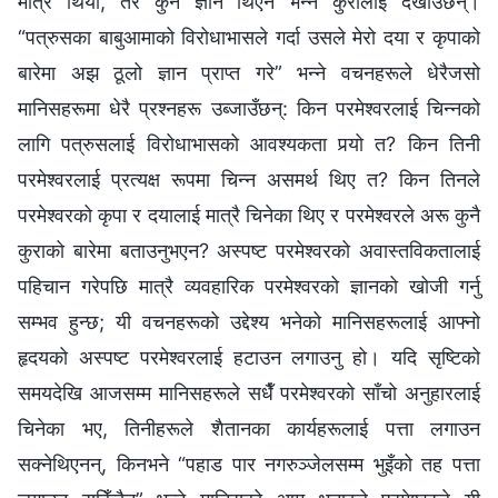
मात्रै थियो, तर कुनै ज्ञान थिएन भन्‍ने कुरालाई देखाउँछन्।
“पत्रुसका बाबुआमाको विरोधाभासले गर्दा उसले मेरो दया र कृपाको
बारेमा अझ ठूलो ज्ञान प्राप्त गरे” भन्‍ने वचनहरूले धेरैजसो
मानिसहरूमा धेरै प्रश्‍नहरू उब्‍जाउँछन्: किन परमेश्‍वरलाई चिन्‍नको
लागि पत्रुसलाई विरोधाभासको आवश्यकता पर्‍यो त? किन तिनी
परमेश्‍वरलाई प्रत्यक्ष रूपमा चिन्‍न असमर्थ थिए त? किन तिनले
परमेश्‍वरको कृपा र दयालाई मात्रै चिनेका थिए र परमेश्‍वरले अरू कुनै
कुराको बारेमा बताउनुभएन? अस्पष्ट परमेश्‍वरको अवास्तविकतालाई
पहिचान गरेपछि मात्रै व्यवहारिक परमेश्‍वरको ज्ञानको खोजी गर्नु
सम्‍भव हुन्छ; यी वचनहरूको उद्देश्य भनेको मानिसहरूलाई आफ्‍नो
हृदयको अस्पष्ट परमेश्‍वरलाई हटाउन लगाउनु हो। यदि सृष्टिको
समयदेखि आजसम्‍म मानिसहरूले सधैँ परमेश्‍वरको साँचो अनुहारलाई
चिनेका भए, तिनीहरूले शैतानका कार्यहरूलाई पत्ता लगाउन
सक्‍नेथिएनन्, किनभने “पहाड पार नगरुञ्‍जेलसम्‍म भुइँको तह पत्ता