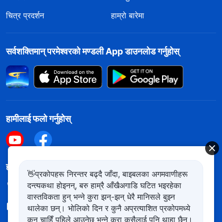
चित्र प्रदर्शन
हाम्रो बारेमा
सर्वशक्तिमान्‌ परमेश्‍वरको मण्डली App डाउनलोड गर्नुहोस्
हामीलाई फलो गर्नुहोस्
हामीलाई सम्पर्क गर्नुहोस
👋प्रकोपहरू निरन्तर बढ्दै जाँदा, बाइबलका अगमवाणीहरू
दन्त्यकथा होइनन्, बरु हाम्रै आँखैअगाडि घटित भइरहेका
+977-981-140-9021
वास्तविकता हुन् भन्ने कुरा झन्-झन् धेरै मानिसले बुझ्न
contact.ne@kingdomsalvation.org
थालेका छन्। भोलिको दिन र कुनै अप्रत्याशित प्रकोपमध्ये
कुन चाहिँ पहिले आउनेछ भन्ने कुरा कसैलाई पनि थाहा छैन।