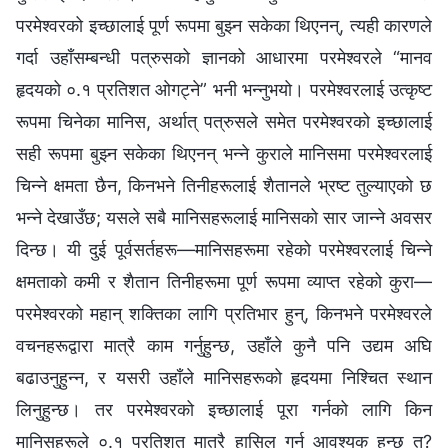
परमेश्‍वरको इच्‍छालाई पूर्ण रूपमा बुझ्‍न सकेका थिएनन्, त्यही कारणले
गर्दा उहाँसम्‍बन्धी पत्रुसको ज्ञानको आधारमा परमेश्‍वरले “मानव
हृदयको ०.१ प्रतिशत ओगट्ने” भनी भन्‍नुभयो। परमेश्‍वरलाई उत्कृष्ट
रूपमा चिनेका मानिस, अर्थात् पत्रुसले समेत परमेश्‍वरको इच्‍छालाई
सही रूपमा बुझ्‍न सकेका थिएनन् भन्‍ने कुराले मानिसमा परमेश्‍वरलाई
चिन्‍ने क्षमता छैन, किनभने तिनीहरूलाई शैतानले भ्रष्ट तुल्याएको छ
भन्‍ने देखाउँछ; यसले सबै मानिसहरूलाई मानिसको सार जान्‍ने अवसर
दिन्छ। यी दुई पूर्वसर्तहरू—मानिसहरूमा रहेको परमेश्‍वरलाई चिन्‍ने
क्षमताको कमी र शैतान तिनीहरूमा पूर्ण रूपमा व्याप्त रहेको कुरा—
परमेश्‍वरको महान् शक्तिका लागि प्रतिभार हुन्, किनभने परमेश्‍वरले
वचनहरूद्वारा मात्रै काम गर्नुहुन्छ, उहाँले कुनै पनि उद्यम अघि
बढाउनुहुन्‍न, र यसरी उहाँले मानिसहरूको हृदयमा निश्‍चित स्थान
लिनुहुन्छ। तर परमेश्‍वरको इच्‍छालाई पूरा गर्नको लागि किन
मानिसहरूले ०.१ प्रतिशत मात्रै हासिल गर्नु आवश्यक हुन्छ त?