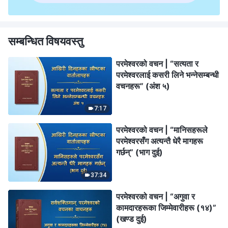
सम्बन्धित विषयवस्तु
परमेश्‍वरको वचन | “सत्यता र
परमेश्‍वरलाई कसरी लिने भन्‍नेसम्बन्धी
वचनहरू” (अंश ५)
7:17
परमेश्‍वरको वचन | “मानिसहरूले
परमेश्‍वरसँग अत्यन्तै धेरै मागहरू
गर्छन्” (भाग दुई)
37:34
परमेश्‍वरको वचन | “अगुवा र
कामदारहरूका जिम्‍मेवारीहरू (१४)”
(खण्ड दुई)