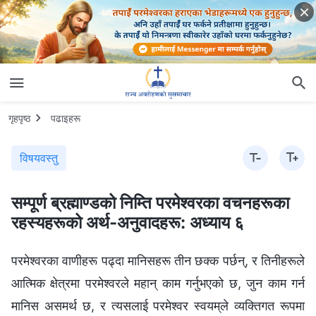
गृहपृष्ठ
पढाइहरू
विषयवस्तु
सम्पूर्ण ब्रह्माण्डको निम्ति परमेश्‍वरका वचनहरूका
रहस्यहरूको अर्थ-अनुवादहरू: अध्याय ६
परमेश्‍वरका वाणीहरू पढ्दा मानिसहरू तीन छक्‍क पर्छन्, र तिनीहरूले
आत्मिक क्षेत्रमा परमेश्‍वरले महान् काम गर्नुभएको छ, जुन काम गर्न
मानिस असमर्थ छ, र त्यसलाई परमेश्‍वर स्‍वयम्‌ले व्यक्तिगत रूपमा