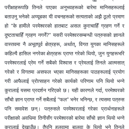
परीक्षाहरूपछि तिनले पाएका अनुभवहरूको बारेमा मानिसहरूलाई
बताउनु भनेको अय्यूबका यी वचनहरूको सत्यताको अझै ठूलो प्रमाण
हो “के हामीले परमेश्‍वरको हातबाट असल कुराचाहिँ ग्रहण गर्ने र
दुष्टताचाहिँ ग्रहण नगर्ने?” यसरी परमेश्‍वरसम्‍बन्धी पत्रुसको ज्ञानले
वास्तवमा नै अभूतपूर्व क्षेत्रहरू, अर्थात्, विगत युगका मानिसहरूले
कहिल्यै हासिल नगरेका क्षेत्रहरू प्राप्त गरेको थियो, जुन युगहरूभरि
परमेश्‍वरलाई प्रेम गर्ने सबैको विश्‍वास र प्रेमलाई तिनले आत्मसात्
गरेको र विगतमा असफल भएका मानिसहरूका पाठहरूलाई प्रयोग
गरी आफैलाई प्रोत्साहन गरेको कार्यको परिणाम पनि थियो भन्‍ने
कुरालाई यसमा प्रदर्शन गरिएको छ। यही कारणले गर्दा, परमेश्‍वरको
साँचो ज्ञान प्राप्त गर्ने सबैलाई “फल” भनेर भनिन्छ, र त्यसमा पत्रुस
पनि समावेश छन्। पत्रुसले परमेश्‍वरलाई गरेका प्रार्थनाहरूले
परीक्षाको अवधिमा तिनीसँग परमेश्‍वरको बारेमा साँचो ज्ञान थियो भन्‍ने
कुरालाई देखाउँछ। तैपनि हलुवामा बालुवा के थियो भने तिनले