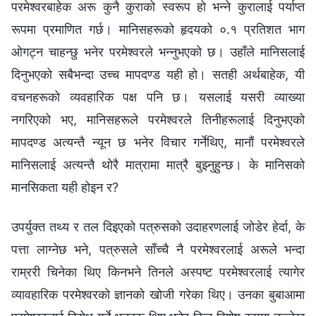
परमेश्‍वरबाहेक अरू कुनै कुराको स्वरूप हो भन्‍ने कुरालाई पर्याप्त
रूपमा प्रमाणित गर्छ। मानिसहरूको हृदयको ०.१ प्रतिशत भाग
ओगट्न चाहन्छु भनेर परमेश्‍वरले भन्‍नुभएको छ। उहाँले मानिसलाई
दिनुभएको सबैभन्दा उच्‍च मापदण्ड यही हो। सतही अर्थबाहेक, यी
वचनहरूको व्यवहारिक पक्ष पनि छ। यसलाई यसरी व्याख्या
नगरिएको भए, मानिसहरूले परमेश्‍वरले तिनीहरूलाई दिनुभएको
मापदण्ड अत्यन्तै न्यून छ भनेर विचार गर्नेथिए, मानौं परमेश्‍वरले
मानिसलाई अत्यन्तै थोरै मात्रामा मात्रै बुझ्‍नुहुन्छ। के मानिसको
मानसिकता यही होइन र?
उपर्युक्त तथ्य र तल दिइएको पत्रुसको उदाहरणलाई जोडेर हेर्दा, के
पत्ता लाग्नेछ भने, पत्रुसले साँच्‍चै नै परमेश्‍वरलाई अरूले भन्दा
राम्ररी चिनेका थिए किनभने तिनले अस्पष्ट परमेश्‍वरलाई त्यागेर
व्यावहारिक परमेश्‍वरको ज्ञानको खोजी गरेका थिए। उनका बुबाआमा