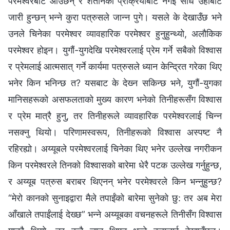
परमेश्‍वरबाट आउँछन् र शैतानको प्रक्रियाबाट नगई सीधै उहाँबाट
जारी हुन्छन्‌ भन्‍ने कुरा पत्रुसले जान्‍न पुगे। यसले के देखाउँछ भने
उनले चिनेका परमेश्‍वर व्यावहारिक परमेश्‍वर हुनुहुन्थ्यो, अलौकिक
परमेश्‍वर होइन। युगौं-युगदेखि परमेश्‍वरलाई प्रेम गर्ने सबैको विश्‍वास
र प्रेमलाई आत्मसात् गर्ने कार्यमा पत्रुसले ध्यान केन्द्रित गरेका थिए
भनेर किन भनिन्छ त? यसबाट के देख्‍न सकिन्छ भने, युगौं-युगका
मानिसहरूको असफलताको मुख्य कारण भनेको तिनीहरूसँग विश्‍वास
र प्रेम मात्रै हुनु, तर तिनीहरूले व्यावहारिक परमेश्‍वरलाई चिन्‍न
नसक्नु थियो। परिणामस्वरूप, तिनीहरूको विश्‍वास अस्पष्ट नै
रहिरह्यो। अय्यूबले परमेश्‍वरलाई चिनेका थिए भनेर उल्‍लेख नगरीकन
किन परमेश्‍वरले तिनको विश्‍वासको बारेमा धेरै पटक उल्‍लेख गर्नुहुन्छ,
र अय्यूब पत्रुस बराबर थिएनन् भनेर परमेश्‍वरले किन भन्‍नुहुन्छ?
“मेरो कानको सुनाइद्वारा मैले तपाईंको बारेमा सुनेको छु: तर अब मेरा
आँखाले तपाईंलाई देख्छ” भन्‍ने अय्यूबका वचनहरूले तिनीसँग विश्‍वास