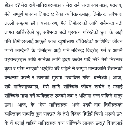
होइन र? मेरा सबै मानिसहरूमाझ र मेरा सबै सन्तानका माझ, मतलब,
मैले सम्पूर्ण मानवजातिबाट छानेका व्यक्तिहरूमाझ, तिमीहरू सबैभन्दा
तल्लो समूहमा छौ। यसकारण, मैले तिमीहरूको लागि सबैभन्दा बढी
तागत खर्चिरहेको छु, सबैभन्दा बढी प्रयत्‍न गरिरहेको छु। के अझै
पनि तिमीहरूलाई आफूले आज खुशीसाथ बाँचिरहेको आशिषित जीवन
प्यारो लाग्दैन? के तिमीहरू अझै पनि मविरुद्ध विद्रोह गर्न र आफ्नै
षड्यन्त्रहरू अघि सार्नका लागि हृदय कठोर पार्दै छौ? मेरो निरन्तर
कृपा र प्रेम नभएको भएदेखि धेरै पहिले नै सम्पूर्ण मानवजाति शैतानको
बन्धनमा फस्‍ने र त्यसको मुखमा “स्वादिष्ठ गाँस” बन्‍नेथ्यो। आज,
सबै मानिसहरूमाझ, मेरो लागि साँच्‍चिकै जीवन खर्चने र मलाई
साँच्‍चिकै माया गर्ने व्यक्तिहरू एकदमै कम र औँलामा गन्‍न सकिने मात्र
छन्। आज, के “मेरा मानिसहरू” भन्‍ने पदवी-नाम तिमीहरूको
व्यक्तिगत सम्पत्ति हुन सक्छ? के तेरो विवेक हिउँझैं चिसो भएको छ?
के तँ मलाई चाहिने मानिसहरू बन्‍न साँच्‍चिकै लायक छस्? विगतलाई