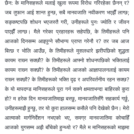
छैन: के मानिसहरूले मलाई खुला रूपमा विरोध गरिरहेका छैनन् र?
जब तुफान आई शान्त हुन्छ, सबै मानवजाति नवीकरण भएझैँ लाग्छ;
सङ्कष्टपछि शोधन भएजस्तै गरी, उनीहरूले पुनः ज्योति र जीवन
पाएझैँ लाग्छ। मैले गरेका प्रहारहरू सहेपछि, के तिमीहरूले पनि
आजको दिनसम्म आइपुग्‍ने सौभाग्य प्राप्त गरेनौ र? तर जब आज
बित्छ र भोलि आउँछ, के तिमीहरूले मुसलधारे झरीपछिको शुद्धता
कायम राख्‍न सक्छौ? के तिमीहरूले आफ्नो शोधनपछिको भक्तिलाई
कायम राख्‍न सक्छौ? के तिमीहरूले आजको आज्ञापालनलाई कायम
राख्‍न सक्छौ? के तिमीहरूको भक्ति दृढ र अपरिवर्तनीय रहन सक्छ?
के यो मापदण्ड मानिसहरूले पूरा गर्न सक्‍ने क्षमताभन्दा बाहिरको कुरा
हो? म हरेक दिन मानवजातिमाझ बस्छु, मानवजातिसँगै सहकार्य गर्छु,
उनीहरूमाझै हुन्छु, तर यो कुरा हालसम्म कसैले पनि देखेको छैन। मेरो
आत्माको मार्गनिर्देशन नभएको भए, समग्र मानवजातिमा कोचाहिँ
आजको युगसम्म अझै बाँचेको हुन्थ्यो र? मैले म मानिसहरूको माझमा