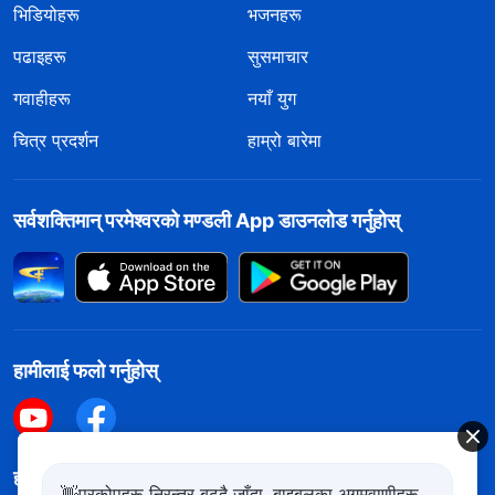
भिडियोहरू
भजनहरू
पढाइहरू
सुसमाचार
गवाहीहरू
नयाँ युग
चित्र प्रदर्शन
हाम्रो बारेमा
सर्वशक्तिमान्‌ परमेश्‍वरको मण्डली App डाउनलोड गर्नुहोस्
हामीलाई फलो गर्नुहोस्
हामीलाई सम्पर्क गर्नुहोस
👋प्रकोपहरू निरन्तर बढ्दै जाँदा, बाइबलका अगमवाणीहरू