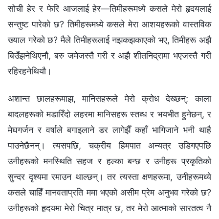
सोची हेर र फेरि आजलाई हेर—तिमीहरूमध्ये कसले मेरो हृदयलाई
सन्तुष्ट पारेको छ? तिमीहरूमध्ये कसले मेरा आशयहरूको वास्तविक
ख्याल गरेको छ? मैले तिमीहरूलाई नझकझकाएको भए, तिमीहरू अझै
बिउँझनेथिएनौ, बरु जमेजस्तै गरी र अझै शीतनिद्रामा भएजस्तै गरी
रहिरहनेथियौ।
अशान्त छालहरूमाझ, मानिसहरूले मेरो क्रोध देख्छन्; काला
बादलहरूको मडारिँदो लहरमा मानिसहरू स्तब्ध र भयभीत हुनेछन्, र
मेघगर्जन र वर्षाले बगाइलाने डर लागेझैँ कहाँ भागिजाने भनी थाहै
पाउनेछैनन्। त्यसपछि, चक्रीय हिमपात अन्यत्र उडिगएपछि
उनीहरूको मनस्थिति सहज र हल्का बन्छ र उनीहरू प्रकृतिको
सुन्दर दृश्यमा रमाउन थाल्छन्। तर त्यस्ता क्षणहरूमा, उनीहरूमध्ये
कसले चाहिँ मानवताप्रति ममा भएको असीम प्रेम अनुभव गरेको छ?
उनीहरूको हृदयमा मेरो चित्र मात्र छ, तर मेरो आत्माको सारतत्व नै