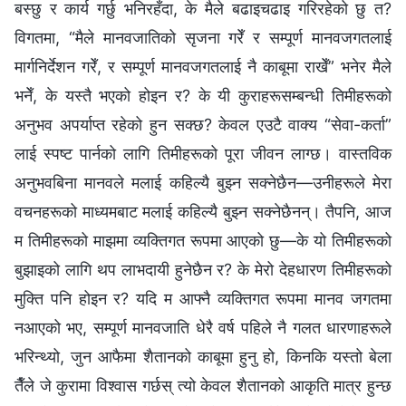
बस्छु र कार्य गर्छु भनिरहँदा, के मैले बढाइचढाइ गरिरहेको छु त?
विगतमा, “मैले मानवजातिको सृजना गरेँ र सम्पूर्ण मानवजगतलाई
मार्गनिर्देशन गरेँ, र सम्पूर्ण मानवजगतलाई नै काबूमा राखेँ” भनेर मैले
भनेँ, के यस्तै भएको होइन र? के यी कुराहरूसम्बन्धी तिमीहरूको
अनुभव अपर्याप्त रहेको हुन सक्छ? केवल एउटै वाक्य “सेवा-कर्ता”
लाई स्पष्ट पार्नको लागि तिमीहरूको पूरा जीवन लाग्‍छ। वास्तविक
अनुभवबिना मानवले मलाई कहिल्यै बुझ्न सक्‍नेछैन—उनीहरूले मेरा
वचनहरूको माध्यमबाट मलाई कहिल्यै बुझ्न सक्‍नेछैनन्। तैपनि, आज
म तिमीहरूको माझमा व्यक्तिगत रूपमा आएको छु—के यो तिमीहरूको
बुझाइको लागि थप लाभदायी हुनेछैन र? के मेरो देहधारण तिमीहरूको
मुक्ति पनि होइन र? यदि म आफ्नै व्यक्तिगत रूपमा मानव जगतमा
नआएको भए, सम्पूर्ण मानवजाति धेरै वर्ष पहिले नै गलत धारणाहरूले
भरिन्थ्यो, जुन आफैमा शैतानको काबूमा हुनु हो, किनकि यस्तो बेला
तैँले जे कुरामा विश्‍वास गर्छस् त्यो केवल शैतानको आकृति मात्र हुन्छ