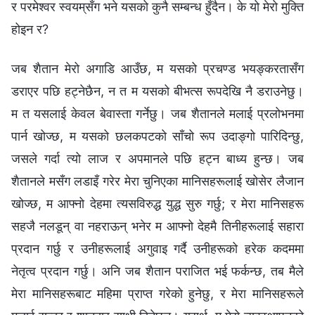
र परमेश्‍वर स्वयम्‌सँग भने यसको कुनै सम्बन्ध हुँदैन। के यो मेरो मुक्ति
होइन र?
जब शैतान मेरो अगाडि आउँछ, म यसको प्रचण्ड भयङ्करतासँग
डराएर पछि हट्नेछैन, न त म यसको बीभत्स रूपदेखि नै डराउनेछु।
म त यसलाई केवल बेवास्ता गर्नेछु। जब शैतानले मलाई प्रलोभनमा
पार्न खोज्छ, म यसको छलकपटको साँचो रूप उदाङ्गो पारिदिन्छु,
जसले गर्दा त्यो लाज र अपमानले पछि हट्न बाध्य हुन्छ। जब
शैतानले मसँग लडाइँ गरेर मेरा चुनिएका मानिसहरूलाई खोसेर लैजान
खोज्‍छ, म आफ्नो देहमा त्यसविरुद्ध युद्ध सुरु गर्छु; र मेरा मानिसहरू
सहजै नलडून् वा नहराऊन् भनेर म आफ्नो देहमै तिनीहरूलाई सहारा
प्रदान गर्छु र उनीहरूलाई अगुवाइ गर्दै उनीहरूको हरेक कदममा
नेतृत्व प्रदान गर्छु। अनि जब शैतान पराजित भई फर्कन्छ, तब मैले
मेरा मानिसहरूबाट महिमा प्राप्त गरेको हुनेछु, र मेरा मानिसहरूले