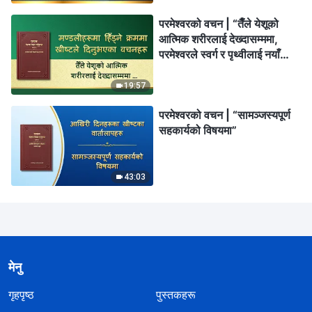
परमेश्‍वरको वचन | “तैँले येशूको
आत्मिक शरीरलाई देख्दासम्ममा,
परमेश्‍वरले स्वर्ग र पृथ्वीलाई नयाँ
बनाइसक्‍नुभएको हुनेछ”
19:57
परमेश्‍वरको वचन | “सामञ्‍जस्यपूर्ण
सहकार्यको विषयमा”
43:03
मेनु
गृहपृष्ठ
पुस्तकहरू