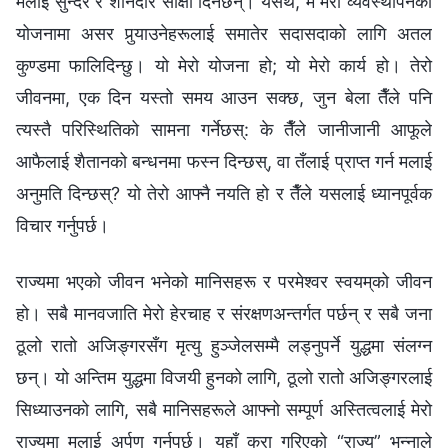
मलाई सुन्दर र शानदार साक्षी दिनेछन्। यसर्थ, म मेरो व्यवस्थापनको
योजनामा असर पुर्‍याउनेहरूलाई समातेर सदासदाको लागि अतल
कुण्डमा फालिदिन्छु। यो मेरो योजना हो; यो मेरो कार्य हो। तेरो
जीवनमा, एक दिन यस्तो समय आउन सक्छ, जुन बेला तैँले पनि
त्यस्तै परिस्थितिको सामना गर्नेछस्: के तैँले जानीजानी आफूले
आफैलाई शैतानको बन्धनमा फस्‍न दिन्छस्, वा तँलाई प्राप्त गर्न मलाई
अनुमति दिन्छस्? यो तेरो आफ्नै नयति हो र तैँले यसलाई ध्यानपूर्वक
विचार गर्नुपर्छ।
राज्यमा भएको जीवन भनेको मानिसहरू र परमेश्‍वर स्वयम्‌को जीवन
हो। सबै मानवजाति मेरो हेरचाह र संरक्षणअन्तर्गत पर्छन् र सबै जना
ठूलो रातो अजिङ्गरसँग मृत्यु हुञ्‍जेलसम्मै लड्नुपर्ने युद्धमा संलग्‍न
छन्। यो अन्तिम युद्धमा विजयी हुनको लागि, ठूलो रातो अजिङ्गरलाई
सिध्याउनको लागि, सबै मानिसहरूले आफ्नो सम्पूर्ण अस्तित्वलाई मेरो
राज्यमा मलाई अर्पण गर्नुपर्छ। यहाँ कुरा गरिएको “राज्य” भन्‍नाले