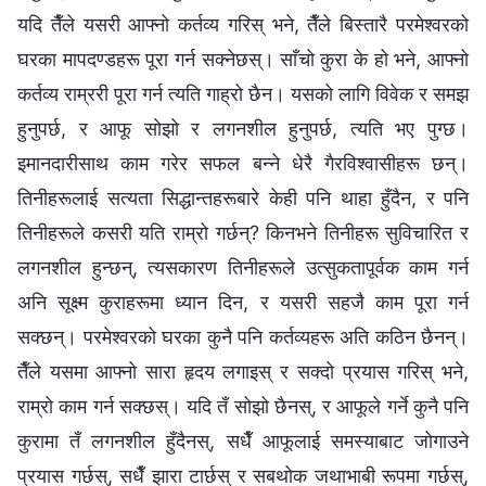
यदि तैँले यसरी आफ्नो कर्तव्य गरिस् भने, तैँले बिस्तारै परमेश्‍वरको
घरका मापदण्डहरू पूरा गर्न सक्नेछस्। साँचो कुरा के हो भने, आफ्‍नो
कर्तव्य राम्ररी पूरा गर्न त्यति गाह्रो छैन। यसको लागि विवेक र समझ
हुनुपर्छ, र आफू सोझो र लगनशील हुनुपर्छ, त्यति भए पुग्छ।
इमानदारीसाथ काम गरेर सफल बन्‍ने धेरै गैरविश्‍वासीहरू छन्।
तिनीहरूलाई सत्यता सिद्धान्तहरूबारे केही पनि थाहा हुँदैन, र पनि
तिनीहरूले कसरी यति राम्रो गर्छन्? किनभने तिनीहरू सुविचारित र
लगनशील हुन्छन्, त्यसकारण तिनीहरूले उत्सुकतापूर्वक काम गर्न
अनि सूक्ष्म कुराहरूमा ध्यान दिन, र यसरी सहजै काम पूरा गर्न
सक्छन्। परमेश्‍वरको घरका कुनै पनि कर्तव्यहरू अति कठिन छैनन्।
तैँले यसमा आफ्‍नो सारा हृदय लगाइस् र सक्दो प्रयास गरिस् भने,
राम्रो काम गर्न सक्छस्। यदि तँ सोझो छैनस्, र आफूले गर्ने कुनै पनि
कुरामा तँ लगनशील हुँदैनस्, सधैँ आफूलाई समस्याबाट जोगाउने
प्रयास गर्छस्, सधैँ झारा टार्छस् र सबथोक जथाभाबी रूपमा गर्छस्,