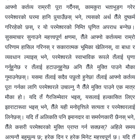
आफ्‍नो कर्तव्य राम्ररी पूरा गर्दैनस्, कामकुरा भताभुङ्ग गरेर
परमेश्‍वरको घरमा हानि पुर्‍याउँछस् भने, त्यसको अर्थ तैँले दुष्कर्म
गरिरहेको छस्, र यो परमेश्‍वरको निम्ति घृणित अपराध बन्‍नेछ।
सुसमाचार सुनाउने महत्त्वपूर्ण क्षणमा, तैँले आफ्‍नो कर्तव्यमा राम्रो
परिणाम हासिल गरिनस् र सकारात्मक भूमिका खेलिनस्, वा बाधा र
व्यवधान ल्याइस् भने, परमेश्‍वरले स्वाभाविक रूपले तँलाई घृणा
गर्नुहुनेछ र तँलाई हटाउनुहुनेछ अनि तैँले मुक्ति पाउने मौका
गुमाउनेछस्। यसमा तँलाई सदैव पछुतो हुनेछ! तँलाई आफ्‍नो कर्तव्य
पूरा गर्नका लागि परमेश्‍वरले उचाल्‍नु नै तैँले मुक्ति पाउने एक मात्र
मौका हो। यदि तँ गैरजिम्‍मेवार भइस्, यसलाई हल्कासित लिएर
झाराटारूवा भइस् भने, तैँले यही मनोवृत्तिले सत्यता र परमेश्‍वरलाई
लिनेछस्। यदि तँ अलिकति पनि इमानदार वा समर्पणकारी छैनस् भने,
तैँले कसरी परमेश्‍वरको मुक्ति प्राप्त गर्न सक्छस्? अहिले समय
अत्यन्तै बहुमूल्‍य छ; हरेक दिन र हरेक मिनेट महत्त्वपूर्ण छ। यदि तँ