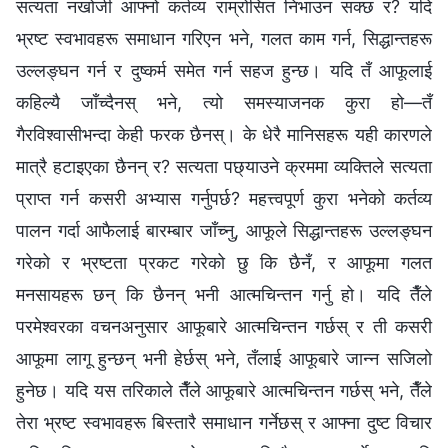
सत्यता नखोजी आफ्नो कर्तव्य राम्रोसित निभाउन सक्छ र? यदि
भ्रष्ट स्वभावहरू समाधान गरिएन भने, गलत काम गर्न, सिद्धान्तहरू
उल्लङ्घन गर्न र दुष्कर्म समेत गर्न सहज हुन्छ। यदि तँ आफूलाई
कहिल्यै जाँच्दैनस् भने, त्यो समस्याजनक कुरा हो—तँ
गैरविश्‍वासीभन्दा केही फरक छैनस्। के धेरै मानिसहरू यही कारणले
मात्रै हटाइएका छैनन् र? सत्यता पछ्याउने क्रममा व्यक्तिले सत्यता
प्राप्त गर्न कसरी अभ्यास गर्नुपर्छ? महत्त्वपूर्ण कुरा भनेको कर्तव्य
पालन गर्दा आफैलाई बारम्बार जाँच्नु, आफूले सिद्धान्तहरू उल्लङ्घन
गरेको र भ्रष्टता प्रकट गरेको छु कि छैनँ, र आफूमा गलत
मनसायहरू छन् कि छैनन् भनी आत्मचिन्तन गर्नु हो। यदि तैँले
परमेश्‍वरका वचनअनुसार आफूबारे आत्मचिन्तन गर्छस् र ती कसरी
आफूमा लागू हुन्छन् भनी हेर्छस् भने, तँलाई आफूबारे जान्न सजिलो
हुनेछ। यदि यस तरिकाले तैँले आफूबारे आत्मचिन्तन गर्छस् भने, तैँले
तेरा भ्रष्ट स्वभावहरू बिस्तारै समाधान गर्नेछस् र आफ्ना दुष्ट विचार