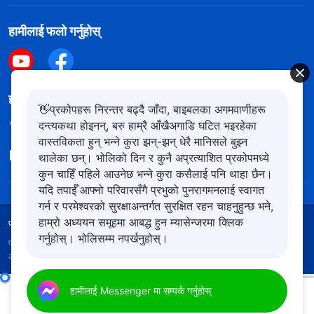
हामीलाई फलो गर्नुहोस्
हामीलाई सम्पर्क गर्नुहोस
👋प्रकोपहरू निरन्तर बढ्दै जाँदा, बाइबलका अगमवाणीहरू
दन्त्यकथा होइनन्, बरु हाम्रै आँखैअगाडि घटित भइरहेका
+977-981-140-9021
वास्तविकता हुन् भन्ने कुरा झन्-झन् धेरै मानिसले बुझ्न
contact.ne@kingdomsalvation.org
थालेका छन्। भोलिको दिन र कुनै अप्रत्याशित प्रकोपमध्ये
कुन चाहिँ पहिले आउनेछ भन्ने कुरा कसैलाई पनि थाहा छैन।
यदि तपाईँ आफ्नो परिवारसँगै प्रभुको पुनरागमनलाई स्वागत
गर्न र परमेश्‍वरको सुरक्षाअन्तर्गत सुरक्षित रहन चाहनुहुन्छ भने,
हाम्रो अध्ययन समूहमा आबद्ध हुन म्यासेन्जरमा क्लिक
प्रयोगका शर्तहरू
गोपनीयता नीति
आभार
कुकिज नीति
गर्नुहोस्। भोलिसम्म नपर्खनुहोस्।
प्रतिलिपि अधिकार © २०२६
सर्वशक्तिमान्‌ परमेश्‍वरको मण्डली
। सबै
अधिकार सुरक्षित।
कर्तव्य निर्वाह गर्नेसम्बन्धी वचनहरू
हामीलाई Messenger मा सम्पर्क गर्नुहोस्
(अंश ३२)
00:00
27:24