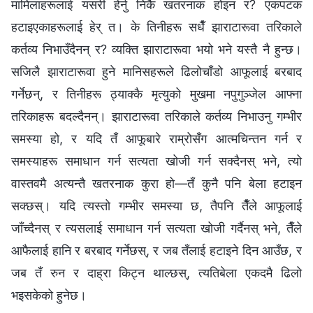
मामिलाहरूलाई यसरी हेर्नु निकै खतरनाक होइन र? एकपटक
हटाइएकाहरूलाई हेर् त। के तिनीहरू सधैँ झाराटारूवा तरिकाले
कर्तव्य निभाउँदैनन् र? व्यक्ति झाराटारूवा भयो भने यस्तै नै हुन्छ।
सजिलै झाराटारूवा हुने मानिसहरूले ढिलोचाँडो आफूलाई बरबाद
गर्नेछन्, र तिनीहरू ठ्याक्‍कै मृत्युको मुखमा नपुगुञ्जेल आफ्ना
तरिकाहरू बदल्दैनन्। झाराटारूवा तरिकाले कर्तव्य निभाउनु गम्भीर
समस्या हो, र यदि तँ आफूबारे राम्रोसँग आत्मचिन्तन गर्न र
समस्याहरू समाधान गर्न सत्यता खोजी गर्न सक्दैनस् भने, त्यो
वास्तवमै अत्यन्तै खतरनाक कुरा हो—तँ कुनै पनि बेला हटाइन
सक्छस्। यदि त्यस्तो गम्भीर समस्या छ, तैपनि तैँले आफूलाई
जाँच्दैनस् र त्यसलाई समाधान गर्न सत्यता खोजी गर्दैनस् भने, तैँले
आफैलाई हानि र बरबाद गर्नेछस्, र जब तँलाई हटाइने दिन आउँछ, र
जब तँ रुन र दाह्रा किट्न थाल्छस्, त्यतिबेला एकदमै ढिलो
भइसकेको हुनेछ।