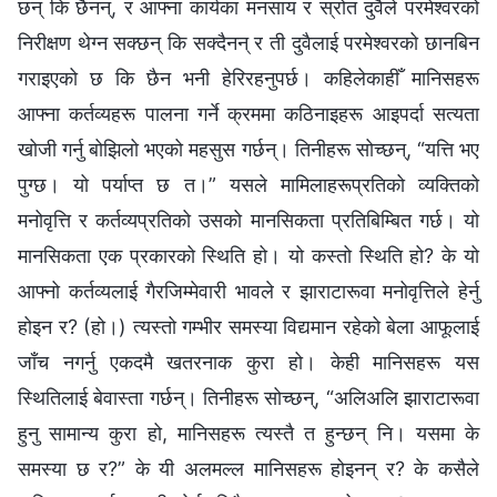
छन् कि छैनन्, र आफ्ना कार्यका मनसाय र स्रोत दुवैले परमेश्‍वरको
निरीक्षण थेग्‍न सक्छन् कि सक्दैनन् र ती दुवैलाई परमेश्‍वरको छानबिन
गराइएको छ कि छैन भनी हेरिरहनुपर्छ। कहिलेकाहीँ मानिसहरू
आफ्ना कर्तव्यहरू पालना गर्ने क्रममा कठिनाइहरू आइपर्दा सत्यता
खोजी गर्नु बोझिलो भएको महसुस गर्छन्। तिनीहरू सोच्छन्, “यत्ति भए
पुग्छ। यो पर्याप्त छ त।” यसले मामिलाहरूप्रतिको व्यक्तिको
मनोवृत्ति र कर्तव्यप्रतिको उसको मानसिकता प्रतिबिम्बित गर्छ। यो
मानसिकता एक प्रकारको स्थिति हो। यो कस्तो स्थिति हो? के यो
आफ्नो कर्तव्यलाई गैरजिम्मेवारी भावले र झाराटारूवा मनोवृत्तिले हेर्नु
होइन र? (हो।) त्यस्तो गम्भीर समस्या विद्यमान रहेको बेला आफूलाई
जाँच नगर्नु एकदमै खतरनाक कुरा हो। केही मानिसहरू यस
स्थितिलाई बेवास्ता गर्छन्। तिनीहरू सोच्छन्, “अलिअलि झाराटारूवा
हुनु सामान्य कुरा हो, मानिसहरू त्यस्तै त हुन्छन् नि। यसमा के
समस्या छ र?” के यी अलमल्ल मानिसहरू होइनन् र? के कसैले