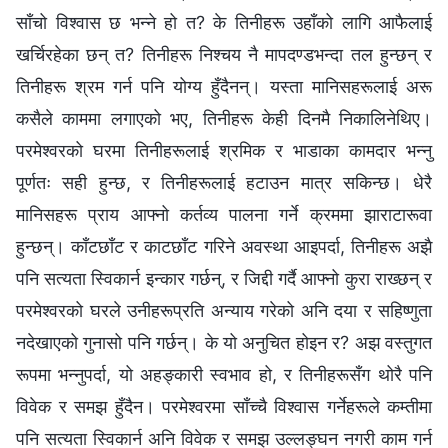
साँचो विश्‍वास छ भन्‍ने हो त? के तिनीहरू उहाँको लागि आफैलाई
खर्चिरहेका छन् त? तिनीहरू निश्‍चय नै मापदण्डभन्दा तल हुन्छन् र
तिनीहरू श्रम गर्न पनि योग्य हुँदैनन्। यस्ता मानिसहरूलाई अरू
कसैले काममा लगाएको भए, तिनीहरू केही दिनमै निकालिनेथिए।
परमेश्‍वरको घरमा तिनीहरूलाई श्रमिक र भाडाका कामदार भन्नु
पूर्णतः सही हुन्छ, र तिनीहरूलाई हटाउन मात्र सकिन्छ। धेरै
मानिसहरू प्राय आफ्नो कर्तव्य पालना गर्ने क्रममा झाराटारूवा
हुन्छन्। काँटछाँट र काटछाँट गरिने अवस्था आइपर्दा, तिनीहरू अझै
पनि सत्यता स्विकार्न इन्कार गर्छन्, र जिद्दी गर्दै आफ्नो कुरा राख्छन् र
परमेश्‍वरको घरले उनीहरूप्रति अन्याय गरेको अनि दया र सहिष्णुता
नदेखाएको गुनासो पनि गर्छन्। के यो अनुचित होइन र? अझ वस्तुगत
रूपमा भन्नुपर्दा, यो अहङ्कारी स्वभाव हो, र तिनीहरूसँग थोरै पनि
विवेक र समझ हुँदैन। परमेश्‍वरमा साँच्चै विश्‍वास गर्नेहरूले कम्तीमा
पनि सत्यता स्विकार्न अनि विवेक र समझ उल्लङ्घन नगरी काम गर्न