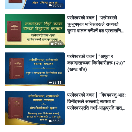
30:03
परमेश्‍वरको वचन | “परमेश्‍वरले
चुन्‍नुभएका मानिसहरूले राज्यको
युगमा पालन गर्नैपर्ने दश प्रशासनिक
आदेश”
7:44
परमेश्‍वरको वचन | “अगुवा र
कामदारहरूका जिम्‍मेवारीहरू (२७)”
(खण्ड पाँच)
39:11
परमेश्‍वरको वचन | “विषयवस्तु आठ:
तिनीहरूले अरूलाई सत्यता वा
परमेश्‍वरप्रति नभई आफूप्रति मात्र
समर्पित हुन लगाउनेथिए (भाग दुई)”
(खण्ड एक)
55:53