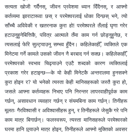
सत्यता खोजी गर्दैनस्, जीवन प्रवेशमा ध्यान दिँदैनस्, र आफ्नो
कर्तव्यमा झाराटारूवा छस् र परमेश्‍वरलाई धोका दिन्छस् भने, त्यो
साँच्‍चै अविवेकी र खतरनाक कुरा हो! परमेश्‍वरले तँलाई घृणा गरेर
हटाउनुहुनेबित्तिकै, पवित्र आत्माले तँमा काम गर्न छोड्नुहुनेछ, र
त्यसलाई फेरि सुल्ट्याउनु सम्भव हुँदैन। कहिलेकाहीँ, व्यक्तिले एक
मिनेटमा गर्ने कामले उसको जीवन नै बरबाद गर्न सक्छ। कहिलेकाहीँ,
परमेश्‍वरको स्वभाव चिढ्याउने एउटै शब्दको कारण व्यक्तिलाई
प्रकाश गरेर हटाइन्छ—के यो केही मिनेटकै अन्तरालमा हुनसक्ने
कुरा होइन र? यो भनेको त्यस्ता केही मानिसहरूको जस्तै कुरा हो,
जसले आफ्ना कर्तव्यहरू निभाए पनि निरन्तर लापरवाहीपूर्वक काम
गर्छन्, असावधान व्यवहार गर्छन् र संयमबिना काम गर्छन्। तिनीहरू
मूलतः गैरविश्‍वासी र अविश्‍वासीहरू हुन्, र तिनीहरूले जेसुकै गरे पनि
काम मात्र बिगार्छन्। फलस्वरूप, त्यस्ता मानिसहरूले परमेश्‍वरको
घरमा हानि पुर्‍याउने मात्र होइन, तिनीहरूले आफ्नो मुक्तिको अवसर