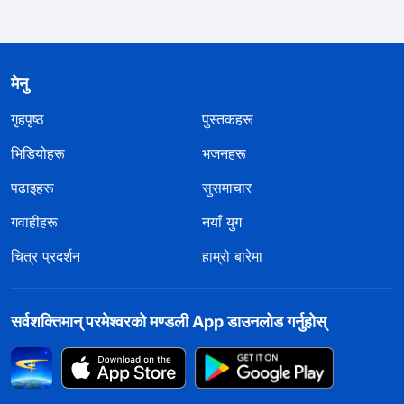
मेनु
गृहपृष्ठ
पुस्तकहरू
भिडियोहरू
भजनहरू
पढाइहरू
सुसमाचार
गवाहीहरू
नयाँ युग
चित्र प्रदर्शन
हाम्रो बारेमा
सर्वशक्तिमान्‌ परमेश्‍वरको मण्डली App डाउनलोड गर्नुहोस्