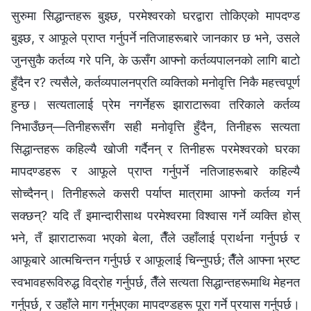
सुरुमा सिद्धान्तहरू बुझ्छ, परमेश्‍वरको घरद्वारा तोकिएको मापदण्ड
बुझ्छ, र आफूले प्राप्त गर्नुपर्ने नतिजाहरूबारे जानकार छ भने, उसले
जुनसुकै कर्तव्य गरे पनि, के ऊसँग आफ्नो कर्तव्यपालनको लागि बाटो
हुँदैन र? त्यसैले, कर्तव्यपालनप्रति व्यक्तिको मनोवृत्ति निकै महत्त्वपूर्ण
हुन्छ। सत्यतालाई प्रेम नगर्नेहरू झाराटारूवा तरिकाले कर्तव्य
निभाउँछन्—तिनीहरूसँग सही मनोवृत्ति हुँदैन, तिनीहरू सत्यता
सिद्धान्तहरू कहिल्यै खोजी गर्दैनन् र तिनीहरू परमेश्‍वरको घरका
मापदण्डहरू र आफूले प्राप्त गर्नुपर्ने नतिजाहरूबारे कहिल्यै
सोच्दैनन्। तिनीहरूले कसरी पर्याप्त मात्रामा आफ्नो कर्तव्य गर्न
सक्छन्? यदि तँ इमान्दारीसाथ परमेश्‍वरमा विश्‍वास गर्ने व्यक्ति होस्
भने, तँ झाराटारूवा भएको बेला, तैँले उहाँलाई प्रार्थना गर्नुपर्छ र
आफूबारे आत्मचिन्तन गर्नुपर्छ र आफूलाई चिन्नुपर्छ; तैँले आफ्ना भ्रष्ट
स्वभावहरूविरुद्ध विद्रोह गर्नुपर्छ, तैँले सत्यता सिद्धान्तहरूमाथि मेहनत
गर्नुपर्छ, र उहाँले माग गर्नुभएका मापदण्डहरू पूरा गर्ने प्रयास गर्नुपर्छ।