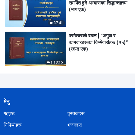
समर्पित हुने अभ्यासका सिद्धान्तहरू”
(भाग एक)
37:41
परमेश्‍वरको वचन | “अगुवा र
कामदारहरूका जिम्‍मेवारीहरू (२५)”
(खण्ड एक)
1:13:15
मेनु
गृहपृष्ठ
पुस्तकहरू
भिडियोहरू
भजनहरू