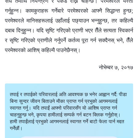
सँधै तँमाथि नियन्त्रण र पकड राख्न चाहन्छ। परमेश्‍वरले यस्तो
गर्नुहुन्‍न। कामकुराहरू गर्नेबारे परमेश्‍वरको आफ्नै सिद्धान्त हुन्छ;
परमेश्‍वरले मानिसहरूलाई उहाँलाई पछ्याउन भन्नुहुन्छ, तर कहिल्यै
दबाब दिनुहुन्‍न। यदि सृष्टि गरिएको प्राणी भएर तैँले सत्यता स्विकार्न
र सृष्टि गरिएको प्राणीले गर्नुपर्ने कर्तव्य पूरा गर्न सक्दैनस् भने, तैँले
परमेश्‍वरको आशिष् कहिल्यै पाउनेछैनस्।
नोभेम्बर ७, २०१७
तपाई र तपाईको परिवारलाई अति आवश्यक छ भनेर आह्वान गर्दै: पीडा
बिना सुन्दर जीवन बिताउने मौका प्राप्त गर्न प्रभुको आगमनलाई
स्वागत गर्नु। यदि तपाईं आफ्नो परिवारसँग यो आशिष प्राप्त गर्न
चाहनुहुन्छ भने, कृपया हामीलाई सम्पर्क गर्न बटन क्लिक गर्नुहोस्।
हामी तपाईंलाई प्रभुको आगमनलाई स्वागत गर्ने बाटो फेला पार्न मद्दत
गर्नेछौं।