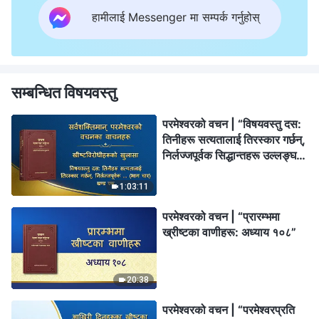
हामीलाई Messenger मा सम्पर्क गर्नुहोस्
सम्बन्धित विषयवस्तु
परमेश्‍वरको वचन | “विषयवस्तु दस:
तिनीहरू सत्यतालाई तिरस्कार गर्छन्,
निर्लज्जपूर्वक सिद्धान्तहरू उल्लङ्घन
गर्छन्, र परमेश्‍वरको घरका
प्रबन्धहरूलाई बेवास्ता गर्छन् (भाग
1:03:11
चार)” (खण्ड एक)
परमेश्‍वरको वचन | “प्रारम्‍भमा
ख्रीष्‍टका वाणीहरू: अध्याय १०८”
20:38
परमेश्‍वरको वचन | “परमेश्‍वरप्रति