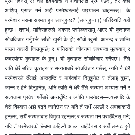
प्रेम गर्दैनस् र? तैँले हृदयदेखि नै शैतानलाई प्रेम गर्छस्, तर केही
आशिष् प्राप्त गर्न अझै परमेश्‍वरलाई पछ्याउन चाहन्छस्। के
परमेश्‍वर यसमा सहमत हुन सक्नुहुन्छ? (सक्नुहुन्‍न।) परिस्थिति यही
हुन्छ। तसर्थ, मानिसहरूले अक्सर परमेश्‍वरसामु आएर यी कुराहरू
सोचविचार गर्नुपर्छ: साँचो खुसी के हो; साँचो खुसी, आनन्द र शान्ति
पाउन कसरी जिउनुपर्छ; र मानिसको जीवनमा सबभन्दा मूल्यवान्‌ र
कदरयोग्य कुराहरू के हुन्। यी कुराहरू सोचविचार गर्नैपर्छ। तैँले
जति धेरै उचित कुराहरू र सत्यताबारे सोचविचार गर्छस्, त्यति नै धेरै
परमेश्‍वरले तँलाई अन्तर्दृष्टि र मार्गदर्शन दिनुहुनेछ र तँलाई बुझ्न,
जान्न र हेर्न दिनुहुनेछ, अनि त्यति नै धेरै तैँले सत्यता अभ्यास गर्ने र
सत्यतामा प्रवेश गर्नेबारे अन्तर्दृष्टि र ज्योति पाउनेछस्—त्यसपछि के
तेरो विश्‍वास अझै बढ्दै जानेछैन र? यदि तँ सधैँ अल्छी र अवज्ञाकारी
हुन्छस्, सधैँ सत्यताबाट विमुख रहन्छस् र सत्यता मन पराउँदैनस् भने;
यदि तँ परमेश्‍वरको छेउमा कहिल्यै आउन चाहँदैनस् र सधैँ लम्पट हुने