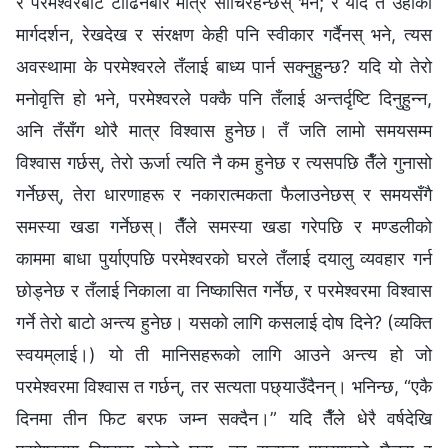
र परमेश्‍वरबाट टाढिनेबारे मात्र सोचिरहन्छस् भने; र यदि तँ उहाँको
मार्गदर्शन, रेखदेख र संरक्षण केही पनि स्वीकार गर्दैनस् भने, त्यस
अवस्थामा के परमेश्‍वरले तँलाई बाध्य पार्न सक्नुहुन्छ? यदि यो तेरो
मनोवृत्ति हो भने, परमेश्‍वरले पक्कै पनि तँलाई अन्तर्दृष्टि दिनुहुन्‍न,
अनि तँसँग थोरै मात्र विश्‍वास हुनेछ। तँ जति लामो समयसम्म
विश्‍वास गर्छस्, तेरो ऊर्जा त्यति नै कम हुनेछ र त्यसपछि तैँले गुनासो
गर्नेछस्, तेरा धारणाहरू र नकारात्मकता फैलाउनेछस् र समयसँगै
समस्या खडा गर्नेछस्। तैँले समस्या खडा गरेपछि र मण्डलीको
काममा बाधा पुर्याएपछि परमेश्‍वरको घरले तँलाई दयालु व्यवहार गर्न
छोड्नेछ र तँलाई निकाला वा निष्कासित गर्नेछ, र परमेश्‍वरमा विश्‍वास
गर्ने तेरो बाटो अन्त्य हुनेछ। यसको लागि कसलाई दोष दिने? (व्यक्ति
स्वयम्‌लाई।) यो ती मानिसहरूको लागि आउने अन्त्य हो जो
परमेश्‍वरमा विश्‍वास त गर्छन्, तर सत्यता पछ्याउँदैनन्। भनिन्छ, “एकै
दिनमा तीन फिट बरफ जम्न सक्दैन।” यदि तैँले धेरै वर्षदेखि