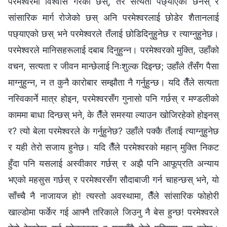
परमेश्‍वरमा विश्‍वास गरेको छस्, तर सत्यता पछ्याएको छैनस् र
सांसारिक मार्ग रोजेको छस् अनि परमेश्‍वरलाई छोडेर शैतानलाई
पछ्याएको छस् भने परमेश्‍वरले तँलाई छोडिदिनुहुनेछ र त्याग्नुहुनेछ।
परमेश्‍वरले मानिसहरूलाई दबाब दिनुहुन्‍न। परमेश्‍वरको मुक्ति, उहाँको
वचन, सत्यता र जीवन मान्छेलाई निःशुल्क दिइन्छ; उहाँले तँसँग पैसा
माग्नुहुन्‍न, न त कुनै कारोबार सम्झौता नै गर्नुहुन्छ। यदि तैँले सत्यता
नस्विकार्ने मात्र होइन, परमेश्‍वरसँग गुनासो पनि गर्छस् र मण्डलीको
काममा बाधा दिन्छस् भने, के तैँले समस्या ल्याउन खोजिरहेको होइनस्
र? त्यो बेला परमेश्‍वरले के गर्नुहुनेछ? उहाँले पक्कै तँलाई त्याग्नुहुनेछ
र यही तेरो सजाय हुनेछ। यदि तैँले परमेश्‍वरको महान्‌ मुक्ति निकट
हुँदा पनि यसलाई अस्वीकार गर्छस् र अझै पनि आफूप्रति अन्याय
भएको महसुस गर्छस् र परमेश्‍वरसँग सौदाबाजी गर्न चाहन्छस् भने, यो
साँच्चै नै नाजायज हो! त्यस्तो अवस्थामा, तैँले सांसारिक फोहोरी
खाल्डोमा फर्केर गई आफ्नै तरिकाले जिउनु नै बेस हुन्छ! परमेश्‍वरले