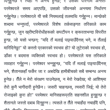
दिनुहुनेछ र त्यही नै अन्त्य हुनेछ; र उसको परिणाम अन्ततः
परमेश्‍वरले समय आएपछि, उसको जीवनको अन्त्यमा निर्धारण
गर्नुहुनेछ। परमेश्‍वरले यी सबै नियमलाई तलमाथि गर्नुहुन्‍न। मान्छेको
शब्दमा भन्‍नुपर्दा, परमेश्‍वरले विशेष तर्कसङ्गत तरिकाले काम
गर्नुहुन्छ, जुन ख्रीष्टविरोधीहरूको कपटीपन र क्रूरताभन्दा विपरीत
हुन्छ, जो यसो भन्छन्: “यदि तँ मलाई पछ्याउँदैनस् भने, म तँलाई
मारिदिनेछु!” यो कस्तो प्रकारको स्वभाव हो? यो लुटेराको स्वभाव हो,
डाँका र बदमास व्यक्तिको स्वभाव हो। परमेश्‍वरले यस तरिकाले
व्यवहार गर्नुहुन्‍न। परमेश्‍वर भन्‍नुहुन्छ, “यदि तँ मलाई पछ्याउँदैनस्
भने, शैतानकहाँ फर्केर जा र अबदेखि हामीबीचको सबै सम्बन्ध अन्त्य
हुनेछ। तैँले न मेरो संरक्षण पाउनेछस्, न मेरो रेखदेख; यो आशिष्‌मा
तेरो कुनै भागीदारी हुनेछैन। जसरी चाहन्छस्, त्यसरी जिई; यो तेरो
रोजाइको कुरा हो!” परमेश्‍वर मानिसहरूप्रति सहनशील हुनुहुन्छ र
शैतानले जस्तो दबाब दिनुहुन्‍न। त्यसले त तैँले नचाहँदा नचाहँदै पनि,