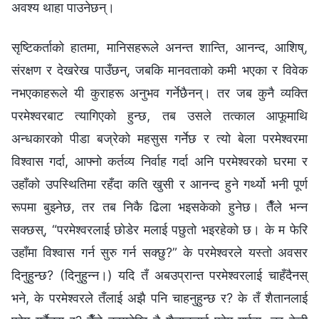
अवश्य थाहा पाउनेछन्।
सृष्टिकर्ताको हातमा, मानिसहरूले अनन्त शान्ति, आनन्द, आशिष्,
संरक्षण र देखरेख पाउँछन्, जबकि मानवताको कमी भएका र विवेक
नभएकाहरूले यी कुराहरू अनुभव गर्नेछैनन्। तर जब कुनै व्यक्ति
परमेश्‍वरबाट त्यागिएको हुन्छ, तब उसले तत्काल आफूमाथि
अन्धकारको पीडा बज्रेको महसुस गर्नेछ र त्यो बेला परमेश्‍वरमा
विश्‍वास गर्दा, आफ्नो कर्तव्य निर्वाह गर्दा अनि परमेश्‍वरको घरमा र
उहाँको उपस्थितिमा रहँदा कति खुसी र आनन्द हुने गर्थ्यो भनी पूर्ण
रूपमा बुझ्नेछ, तर तब निकै ढिला भइसकेको हुनेछ। तैँले भन्‍न
सक्छस्, “परमेश्‍वरलाई छोडेर मलाई पछुतो भइरहेको छ। के म फेरि
उहाँमा विश्‍वास गर्न सुरु गर्न सक्छु?” के परमेश्‍वरले यस्तो अवसर
दिनुहुन्छ? (दिनुहुन्‍न।) यदि तँ अबउप्रान्त परमेश्‍वरलाई चाहँदैनस्
भने, के परमेश्‍वरले तँलाई अझै पनि चाहनुहुन्छ र? के तँ शैतानलाई